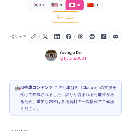
🇰🇷
🇺🇸
🇯🇵
🇨🇳
KO
EN
JA
ZH
필사 모드
シェア
Authors
Name
Youngju Kim
Twitter
@fjvbn20031
🤖
AI生成コンテンツ
この記事はAI（Claude）の支援を
受けて作成されました。誤りが含まれる可能性があ
るため、重要な内容は参考資料の一次情報でご確認
ください。