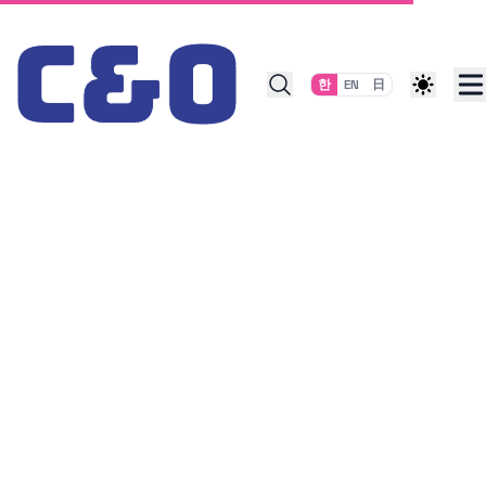
Skip to content
한
EN
日