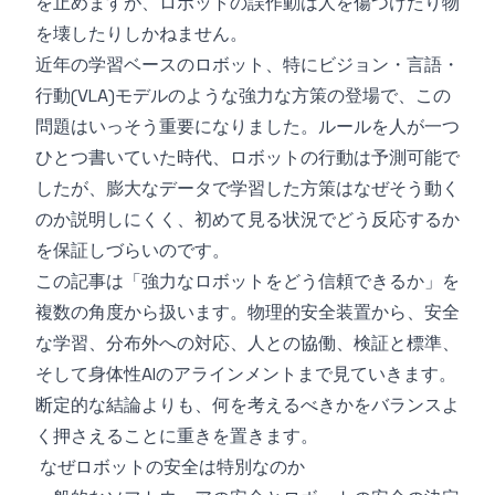
を止めますが、ロボットの誤作動は人を傷つけたり物
を壊したりしかねません。
近年の学習ベースのロボット、特にビジョン・言語・
行動(VLA)モデルのような強力な方策の登場で、この
問題はいっそう重要になりました。ルールを人が一つ
ひとつ書いていた時代、ロボットの行動は予測可能で
したが、膨大なデータで学習した方策はなぜそう動く
のか説明しにくく、初めて見る状況でどう反応するか
を保証しづらいのです。
この記事は「強力なロボットをどう信頼できるか」を
複数の角度から扱います。物理的安全装置から、安全
な学習、分布外への対応、人との協働、検証と標準、
そして身体性AIのアラインメントまで見ていきます。
断定的な結論よりも、何を考えるべきかをバランスよ
く押さえることに重きを置きます。
なぜロボットの安全は特別なのか