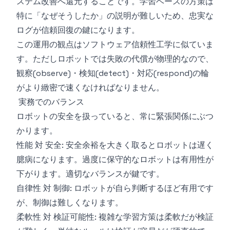
ステム改善へ還元することです。学習ベースの方策は
特に「なぜそうしたか」の説明が難しいため、忠実な
ログが信頼回復の鍵になります。
この運用の観点はソフトウェア信頼性工学に似ていま
す。ただしロボットでは失敗の代償が物理的なので、
観察(observe)・検知(detect)・対応(respond)の輪
がより緻密で速くなければなりません。
実務でのバランス
ロボットの安全を扱っていると、常に緊張関係にぶつ
かります。
性能 対 安全: 安全余裕を大きく取るとロボットは遅く
臆病になります。過度に保守的なロボットは有用性が
下がります。適切なバランスが鍵です。
自律性 対 制御: ロボットが自ら判断するほど有用です
が、制御は難しくなります。
柔軟性 対 検証可能性: 複雑な学習方策は柔軟だが検証