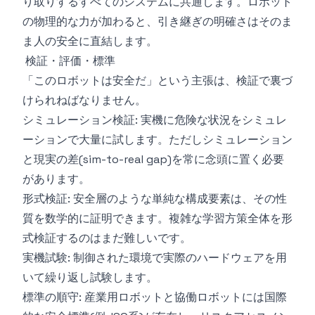
り取りするすべてのシステムに共通します。ロボット
の物理的な力が加わると、引き継ぎの明確さはそのま
ま人の安全に直結します。
検証・評価・標準
「このロボットは安全だ」という主張は、検証で裏づ
けられねばなりません。
シミュレーション検証: 実機に危険な状況をシミュレ
ーションで大量に試します。ただしシミュレーション
と現実の差(sim-to-real gap)を常に念頭に置く必要
があります。
形式検証: 安全層のような単純な構成要素は、その性
質を数学的に証明できます。複雑な学習方策全体を形
式検証するのはまだ難しいです。
実機試験: 制御された環境で実際のハードウェアを用
いて繰り返し試験します。
標準の順守: 産業用ロボットと協働ロボットには国際