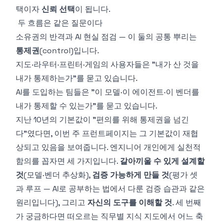
택이자
신뢰 선택
이 됩니다.
두 흐름은 같은 질문이다
소유권의 반격과 AI 현실 점검 — 이 둘의 공통 뿌리는
통제권
(control)입니다.
지도·라우터·프린터·게임의 사용자들은 "내가 산 것을
내가 통제하는가"를 묻고 있습니다.
AI를 도입하는 팀들은 "이 모델·이 에이전트·이 벤더를
내가 통제할 수 있는가"를 묻고 있습니다.
지난 10년의 기본값이 "편의를 위해 통제권을 넘긴
다"였다면, 이번 주 프런트페이지는 그 기본값이 재협
상되고 있음을 보여줍니다. 엔지니어 개인에게 실천적
함의를 꼽자면 세 가지입니다.
갈아끼울 수 있게 설계할
것
(모델·벤더 추상화),
검증 가능하게 만들 것
(평가 셋
과 루프 —
AI로 공부하는 법
에서 다룬 검증 습관과 같은
원리입니다), 그리고
자신의 도구를 이해할 것
. 세 번째
가 궁금하다면
떠오르는 직무별 지식 지도
에서 어느 축