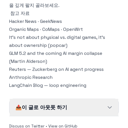
을 깊게 팔지 골라보세요.
참고 자료
Hacker News
·
GeekNews
Organic Maps
·
CoMaps
·
OpenWrt
It's not about physical vs. digital games, it's
about ownership (popcar)
GLM 5.2 and the coming AI margin collapse
(Martin Alderson)
Reuters — Zuckerberg on AI agent progress
Anthropic Research
LangChain Blog — loop engineering
📤
이 글로 아웃풋 하기
Discuss on Twitter
•
View on GitHub