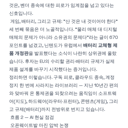
것은, 벤더 종속에 대한 피로가 임계점을 넘고 있다는
신호입니다.
게임, 배터리, 그리고 규제: "산 것은 내 것이어야 한다"
세 번째 묶음은 더 노골적입니다. "
물리 매체 대 디지털
매체의 문제가 아니라 소유권의 문제다
"라는 글이 670
포인트를 넘겼고, 닌텐도가 유럽에서
배터리 교체형 제
품 개정판
을 발표했다는 소식이 나란히 상위권에 올랐
습니다. 후자는 EU의 수리할 권리·배터리 규제가 실제
제품 설계를 바꾸기 시작했다는 증거입니다.
정리하면 이렇습니다. 구독 피로, 클라우드 종속, 계정
정지 한 번에 사라지는 라이브러리 — 지난 10년간 편의
와 맞바꿔 온 통제권을 되찾으려는 움직임이 소프트웨
어(지도), 하드웨어(라우터·프린터), 콘텐츠(게임), 그리
고 규제(배터리)까지 전방위로 번지고 있습니다.
흐름 2 — AI 현실 점검
오픈웨이트발 마진 압박 논쟁