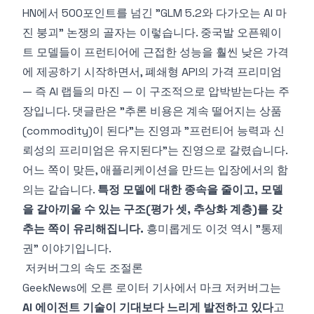
HN에서 500포인트를 넘긴 "
GLM 5.2와 다가오는 AI 마
진 붕괴
" 논쟁의 골자는 이렇습니다. 중국발 오픈웨이
트 모델들이 프런티어에 근접한 성능을 훨씬 낮은 가격
에 제공하기 시작하면서, 폐쇄형 API의 가격 프리미엄
— 즉 AI 랩들의 마진 — 이 구조적으로 압박받는다는 주
장입니다. 댓글란은 "추론 비용은 계속 떨어지는 상품
(commodity)이 된다"는 진영과 "프런티어 능력과 신
뢰성의 프리미엄은 유지된다"는 진영으로 갈렸습니다.
어느 쪽이 맞든, 애플리케이션을 만드는 입장에서의 함
의는 같습니다.
특정 모델에 대한 종속을 줄이고, 모델
을 갈아끼울 수 있는 구조(평가 셋, 추상화 계층)를 갖
추는 쪽이 유리해집니다.
흥미롭게도 이것 역시 "통제
권" 이야기입니다.
저커버그의 속도 조절론
GeekNews에 오른 로이터 기사에서 마크 저커버그는
AI 에이전트 기술이 기대보다 느리게 발전하고 있다
고