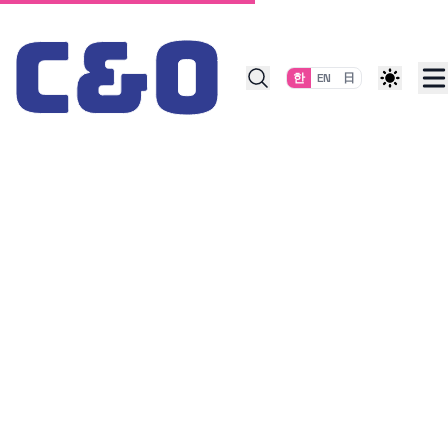
Skip to content
한
EN
日