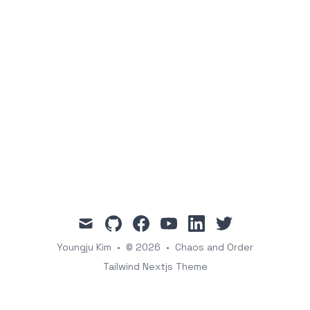
mail
github
facebook
youtube
linkedin
twitter
Youngju Kim
•
© 2026
•
Chaos and Order
Tailwind Nextjs Theme