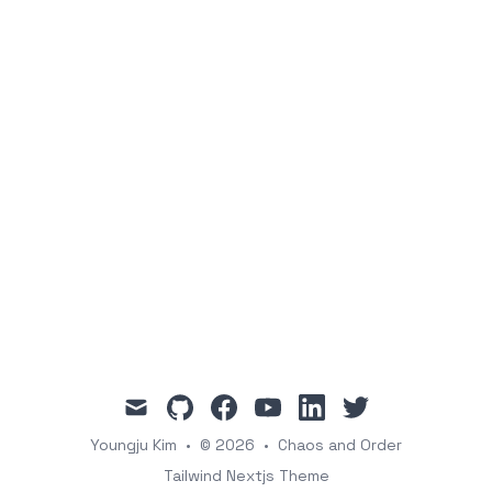
mail
github
facebook
youtube
linkedin
twitter
Youngju Kim
•
© 2026
•
Chaos and Order
Tailwind Nextjs Theme