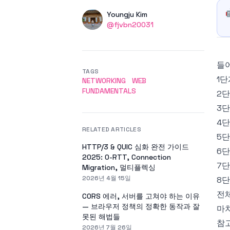
Authors
Name
Youngju Kim
Twitter
@fjvbn20031
들어
TAGS
1단
NETWORKING
WEB
FUNDAMENTALS
2단
3단
4단
RELATED ARTICLES
5단
HTTP/3 & QUIC 심화 완전 가이드
6단
2025: 0-RTT, Connection
7단
Migration, 멀티플렉싱
2026년 4월 15일
8단
전체
CORS 에러, 서버를 고쳐야 하는 이유
— 브라우저 정책의 정확한 동작과 잘
마
못된 해법들
참
2026년 7월 26일