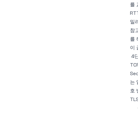
를 
RT
밀리
참고
를 
이 
4
TC
Se
는 
호
TL