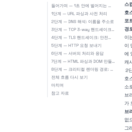
스킴
들어가며 — 1초 안에 벌어지는 대서사시
호스
1단계 — URL 파싱과 사전 처리
포트
2단계 — DNS 해석: 이름을 주소로
경로
3단계 — TCP 3-way 핸드셰이크: 연결을 세우다
이는
4단계 — TLS 핸드셰이크: 안전한 통로 만들기
이 
5단계 — HTTP 요청 보내기
6단계 — 서버의 처리와 응답
에
7단계 — HTML 파싱과 DOM 만들기
캐시
8단계 — 크리티컬 렌더링 경로: 픽셀까지
2
전체 흐름 다시 보기
호
마치며
소로
참고 자료
브라
가 
브라
없
그