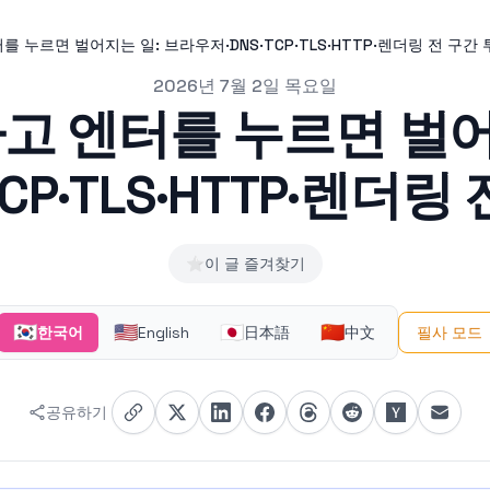
를 누르면 벌어지는 일: 브라우저·DNS·TCP·TLS·HTTP·렌더링 전 구간
2026년 7월 2일 목요일
하고 엔터를 누르면 벌어
TCP·TLS·HTTP·렌더링
⭐
이 글 즐겨찾기
🇰🇷
🇺🇸
🇯🇵
🇨🇳
한국어
English
日本語
中文
필사 모드
공유하기