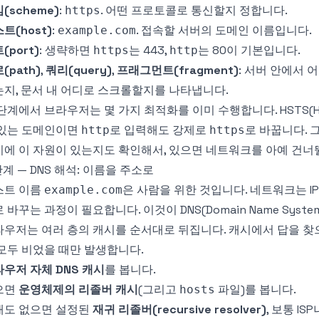
(scheme)
:
. 어떤 프로토콜로 통신할지 정합니다.
https
트(host)
:
. 접속할 서버의 도메인 이름입니다.
example.com
(port)
: 생략하면
는 443,
는 80이 기본입니다.
https
http
(path)
,
쿼리(query)
,
프래그먼트(fragment)
: 서버 안에서 
지, 문서 내 어디로 스크롤할지를 나타냅니다.
단계에서 브라우저는 몇 가지 최적화를 이미 수행합니다. HSTS(HTTP St
 있는 도메인이면
로 입력해도 강제로
로 바꿉니다. 
http
https
에 이 자원이 있는지도 확인해서, 있으면 네트워크를 아예 건너
단계 — DNS 해석: 이름을 주소로
스트 이름
은 사람을 위한 것입니다. 네트워크는 IP
example.com
 바꾸는 과정이 필요합니다. 이것이 DNS(Domain Name Syst
우저는 여러 층의 캐시를 순서대로 뒤집니다. 캐시에서 답을 찾으
모두 비었을 때만 발생합니다.
우저 자체 DNS 캐시
를 봅니다.
으면
운영체제의 리졸버 캐시
(그리고
파일)를 봅니다.
hosts
래도 없으면 설정된
재귀 리졸버(recursive resolver)
, 보통 IS