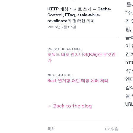
들
HTTP 캐싱 제대로 쓰기 — Cache-
"주
Control, ETag, stale-while-
가 
revalidate의 정확한 의미
2026년 7월 26일
팅,
금씩
이 
PREVIOUS ARTICLE
간까
포워드 배포 엔지니어(FDE)란 무엇인
가
ht
1
NEXT ARTICLE
엔터
Rust 열거형·패턴 매칭·에러 처리
검색
을 
UR
← Back to the blog
목차
0
% 읽음