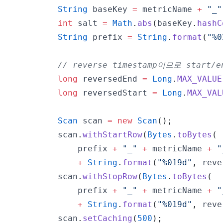
String
 baseKey 
=
 metricName 
+
"_"
int
 salt 
=
Math
.
abs
(
baseKey
.
hashC
String
 prefix 
=
String
.
format
(
"%0
// reverse timestamp이므로 start/
long
 reversedEnd 
=
Long
.
MAX_VALUE
long
 reversedStart 
=
Long
.
MAX_VAL
Scan
 scan 
=
new
Scan
(
)
;
        scan
.
withStartRow
(
Bytes
.
toBytes
(
            prefix 
+
"_"
+
 metricName 
+
"
+
String
.
format
(
"%019d"
,
 reve
        scan
.
withStopRow
(
Bytes
.
toBytes
(
            prefix 
+
"_"
+
 metricName 
+
"
+
String
.
format
(
"%019d"
,
 reve
        scan
.
setCaching
(
500
)
;