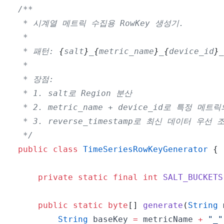
 * 패턴: 
{
salt
}
_
{
metric_name
}
_
{
device_id
}
_
 */
public
class
TimeSeriesRowKeyGenerator
{
private
static
final
int
SALT_BUCKETS
public
static
byte
[
]
generate
(
String
 
String
 baseKey 
=
 metricName 
+
"_"