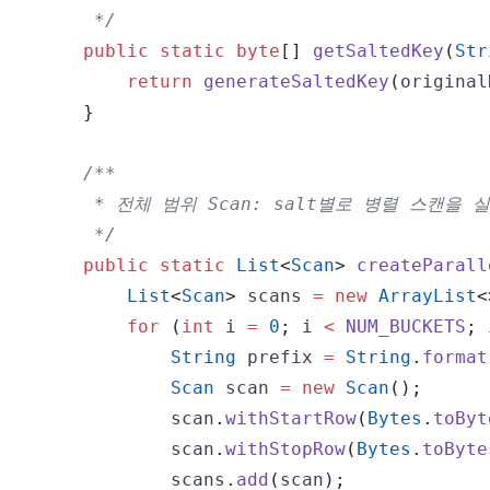
     */
public
static
byte
[
]
getSaltedKey
(
Str
return
generateSaltedKey
(
original
}
     */
public
static
List
<
Scan
>
createParall
List
<
Scan
>
 scans 
=
new
ArrayList
<
for
(
int
 i 
=
0
;
 i 
<
NUM_BUCKETS
;
 
String
 prefix 
=
String
.
format
Scan
 scan 
=
new
Scan
(
)
;
            scan
.
withStartRow
(
Bytes
.
toByt
            scan
.
withStopRow
(
Bytes
.
toByte
            scans
.
add
(
scan
)
;