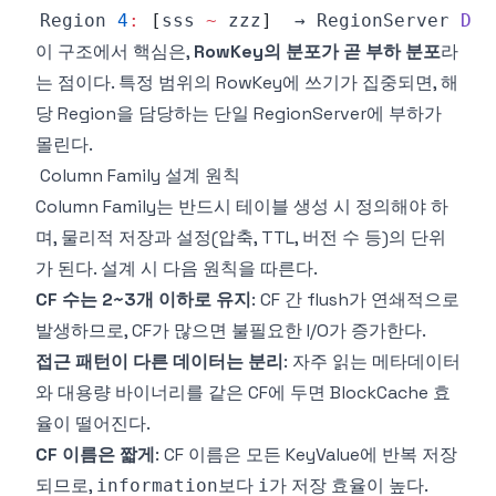
Region
4
:
[
sss 
~
 zzz
]
  → 
RegionServer
D
이 구조에서 핵심은,
RowKey의 분포가 곧 부하 분포
라
는 점이다. 특정 범위의 RowKey에 쓰기가 집중되면, 해
당 Region을 담당하는 단일 RegionServer에 부하가
몰린다.
Column Family 설계 원칙
Column Family는 반드시 테이블 생성 시 정의해야 하
며, 물리적 저장과 설정(압축, TTL, 버전 수 등)의 단위
가 된다. 설계 시 다음 원칙을 따른다.
CF 수는 2~3개 이하로 유지
: CF 간 flush가 연쇄적으로
발생하므로, CF가 많으면 불필요한 I/O가 증가한다.
접근 패턴이 다른 데이터는 분리
: 자주 읽는 메타데이터
와 대용량 바이너리를 같은 CF에 두면 BlockCache 효
율이 떨어진다.
CF 이름은 짧게
: CF 이름은 모든 KeyValue에 반복 저장
되므로,
보다
가 저장 효율이 높다.
information
i