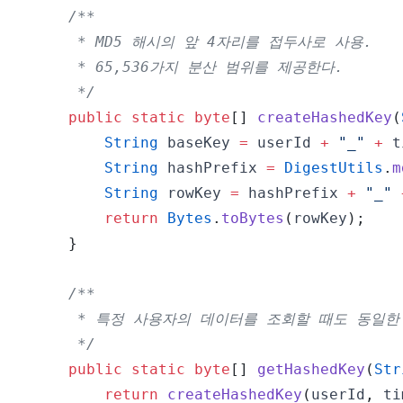
     */
public
static
byte
[
]
createHashedKey
(
String
 baseKey 
=
 userId 
+
"_"
+
 t
String
 hashPrefix 
=
DigestUtils
.
m
String
 rowKey 
=
 hashPrefix 
+
"_"
return
Bytes
.
toBytes
(
rowKey
)
;
}
     */
public
static
byte
[
]
getHashedKey
(
Str
return
createHashedKey
(
userId
,
 ti