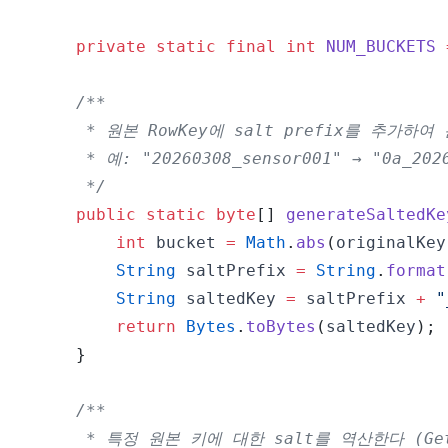
private
static
final
int
NUM_BUCKETS
     */
public
static
byte
[
]
generateSaltedKe
int
 bucket 
=
Math
.
abs
(
originalKey
String
 saltPrefix 
=
String
.
format
String
 saltedKey 
=
 saltPrefix 
+
"
return
Bytes
.
toBytes
(
saltedKey
)
;
}