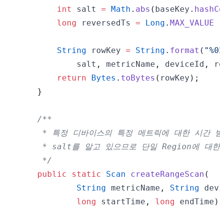
int
 salt 
=
Math
.
abs
(
baseKey
.
hashC
long
 reversedTs 
=
Long
.
MAX_VALUE
String
 rowKey 
=
String
.
format
(
"%0
            salt
,
 metricName
,
 deviceId
,
 r
return
Bytes
.
toBytes
(
rowKey
)
;
}
     */
public
static
Scan
createRangeScan
(
String
 metricName
,
String
 dev
long
 startTime
,
long
 endTime
)