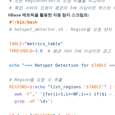
# 모든 RegionServer의 요청 비율을 비교하여
# 특정 서버의 요청이 평균의 3배 이상이면 핫스팟 
HBase 메트릭을 활용한 자동 탐지 스크립트:
#!/bin/bash
# hotspot_detector.sh - Region별 요청 편차
TABLE
=
"metrics_table"
THRESHOLD
=
3.0
# 평균 대비 3배 이상이면 경고
echo
"=== Hotspot Detection for 
$TABLE
 ==
# Region별 요청 수 추출
REGIONS
=
$(
echo
"list_regions '
$TABLE
'"
|
 
awk
 -F
','
'{for(i=1;i<=NF;i++) if($i ~ 
grep
-oP
'\d+'
)