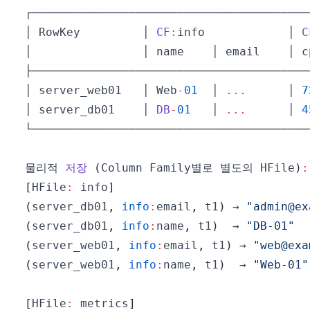
│ 
RowKey
         │ 
CF
:
info            │ 
C
│ server_web01   │ 
Web
-
01
  │ 
...
      │ 
7
│ server_db01    │ 
DB
-
01
   │ 
...
      │ 
4
물리적 
저장
(
Column
Family별로
 별도의 
HFile
)
:
[
HFile
:
 info
]
(
server_db01
,
info
:
email
,
 t1
)
 → 
"admin@ex
(
server_db01
,
info
:
name
,
 t1
)
  → 
"DB-01"
(
server_web01
,
info
:
email
,
 t1
)
 → 
"web@exa
(
server_web01
,
info
:
name
,
 t1
)
  → 
"Web-01"
[
HFile
:
 metrics
]