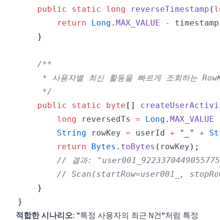
public
static
long
reverseTimestamp
(
l
return
Long
.
MAX_VALUE
-
 timestamp
}
     */
public
static
byte
[
]
createUserActivi
long
 reversedTs 
=
Long
.
MAX_VALUE
String
 rowKey 
=
 userId 
+
"_"
+
St
return
Bytes
.
toBytes
(
rowKey
)
;
// 결과: "user001_9223370449055775
// Scan(startRow=user001_, stop
}
}
적합한 시나리오
: "특정 사용자의 최근 N건"처럼 특정