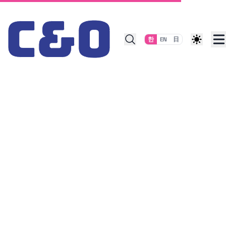
Skip to content
한
EN
日