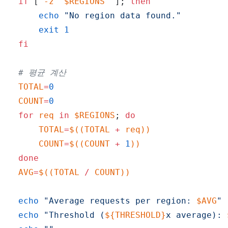
if
[
-z
"
$REGIONS
"
]
;
then
echo
"No region data found."
exit
1
fi
# 평균 계산
TOTAL
=
0
COUNT
=
0
for
req
in
$REGIONS
;
do
TOTAL
=
$((
TOTAL 
+
 req
))
COUNT
=
$((
COUNT 
+
1
))
done
AVG
=
$((
TOTAL 
/
 COUNT
))
echo
"Average requests per region: 
$AVG
"
echo
"Threshold (
${THRESHOLD}
x average): 