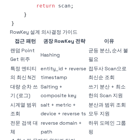
return
 scan
;
}
}
RowKey 설계 의사결정 가이드
접근 패턴
권장 RowKey 전략
이유
랜덤 Point
균등 분산, 순서 불
Hashing
Get 위주
필요
특정 엔티티
entity_id + reverse
접두사 Scan으로
의 최신 N건
timestamp
최신순 조회
대량 순차 쓰
Salting +
쓰기 분산 + 최소
기 (로그)
composite key
한의 Scan 지원
시계열 범위
salt + metric +
분산과 범위 조회
조회
device + reverse ts
모두 지원
전문 검색 대
reverse domain +
하위 도메인 그룹
체
path
핑