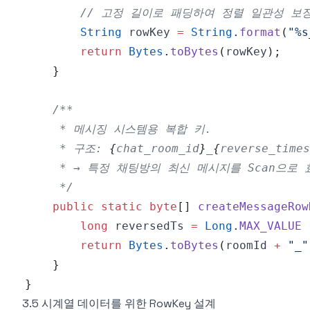
// 고정 길이로 패딩하여 정렬 일관성 보
String
 rowKey 
=
String
.
format
(
"%s
return
Bytes
.
toBytes
(
rowKey
)
;
}
     * 구조: 
{
chat_room_id
}
_
{
reverse_times
     */
public
static
byte
[
]
createMessageRow
long
 reversedTs 
=
Long
.
MAX_VALUE
return
Bytes
.
toBytes
(
roomId 
+
"_"
}
}
3.5 시계열 데이터를 위한 RowKey 설계