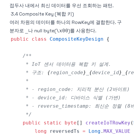
접두사 내에서 최신 데이터를 우선 조회하는 패턴.
3.4 Composite Key (복합 키)
여러 차원의 데이터를 하나의 RowKey에 결합한다. 구
분자로
나 null byte(
)를 사용한다.
_
\x00
public
class
CompositeKeyDesign
{
     * 구조: 
{
region_code
}
_
{
device_id
}
_
{
re
     */
public
static
byte
[
]
createIoTRowKey
(
long
 reversedTs 
=
Long
.
MAX_VALUE