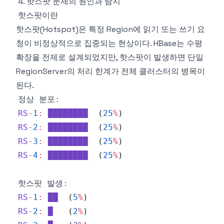
4. 핫스팟 문제의 원인과 탐지
핫스팟이란
핫스팟(Hotspot)은 특정 Region에 읽기 또는 쓰기 요
청이 비정상적으로 집중되는 현상이다. HBase는 수평
확장을 전제로 설계되었지만, 핫스팟이 발생하면 단일
RegionServer의 처리 한계가 전체 클러스터의 병목이
된다.
정상 분포
:
RS
-
1
:
████████
(
25
%
)
RS
-
2
:
████████
(
25
%
)
RS
-
3
:
████████
(
25
%
)
RS
-
4
:
████████
(
25
%
)
핫스팟 발생
:
RS
-
1
:
██
(
5
%
)
RS
-
2
:
█
(
2
%
)