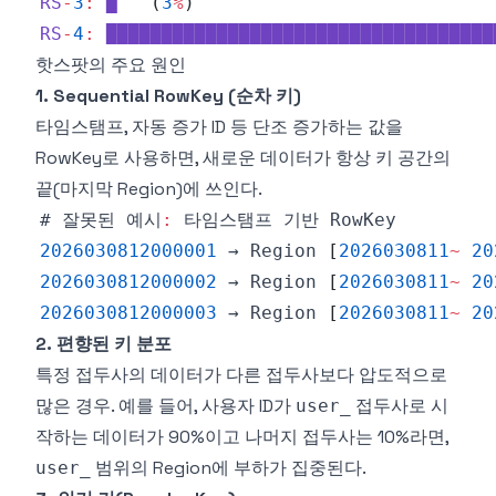
RS
-
3
:
█
(
3
%
)
RS
-
4
:
███████████████████████████████████
핫스팟의 주요 원인
1. Sequential RowKey (순차 키)
타임스탬프, 자동 증가 ID 등 단조 증가하는 값을
RowKey로 사용하면, 새로운 데이터가 항상 키 공간의
끝(마지막 Region)에 쓰인다.
# 잘못된 예시
:
 타임스탬프 기반 
RowKey
2026030812000001
 → 
Region
[
2026030811
~
20
2026030812000002
 → 
Region
[
2026030811
~
20
2026030812000003
 → 
Region
[
2026030811
~
20
2. 편향된 키 분포
특정 접두사의 데이터가 다른 접두사보다 압도적으로
많은 경우. 예를 들어, 사용자 ID가
접두사로 시
user_
작하는 데이터가 90%이고 나머지 접두사는 10%라면,
범위의 Region에 부하가 집중된다.
user_