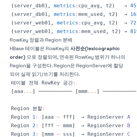
(
server_db01
,
metrics
:
cpu_avg
,
 t2
)
   → 
45
(
server_db01
,
metrics
:
mem_used
,
 t2
)
  → 
16
(
server_web01
,
metrics
:
cpu_avg
,
 t2
)
  → 
72
(
server_web01
,
metrics
:
mem_used
,
 t2
)
 → 
81
RowKey 정렬과 Region 분배
HBase 테이블은 RowKey의
사전순(lexicographic
order)
으로 정렬되며, 연속된 RowKey 범위가 하나의
Region을 구성한다. Region은 RegionServer에 할당
되어 실제 읽기/쓰기를 처리한다.
테이블 전체 
RowKey
 공간
:
[
aaa
...
]
 ─────────── 
[
mmm
...
]
 ───────────
Region
 분할
:
Region
1
:
[
aaa 
~
 fff
]
  → 
RegionServer
A
Region
2
:
[
fff 
~
 mmm
]
  → 
RegionServer
B
Region
3
:
[
mmm 
~
 sss
]
  → 
RegionServer
C