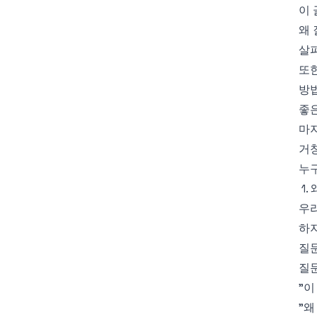
이 
왜 
살
또한
방
좋은
마
거
누구
1
우리
하지
질문
질
"이
"왜