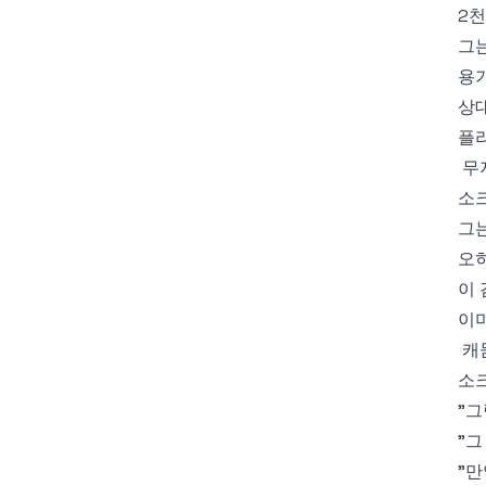
2천
그
용기
상대
플
무
소
그
오히
이 
이미
캐
소
"그
"그
"만