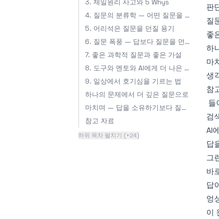
3. 제일원리 사고와 5 Whys
판
4. 질문의 분류학 — 어떤 질문을 던질 것인가
질
5. 어리석은 질문을 던질 용기
좋
6. 질문 폭풍 — 답보다 질문을 먼저 쌓기
하
7. 좋은 과학적 질문과 좋은 가설
마
8. 도구와 멘토와 AI에게 더 나은 질문 던지기
생
9. 일상에서 호기심을 기르는 법
참
하나의 문제에서 더 깊은 질문으로
들
마치며 — 답을 소유하기보다 질문을 사랑하기
검
참고 자료
AI
하위 목차 펼치기 (+24)
답을
그런
바로
답
엉
이 