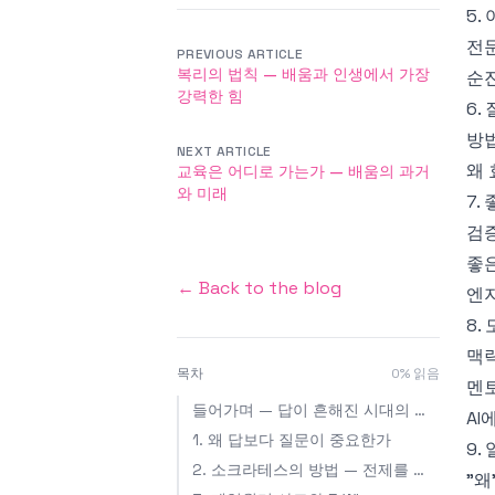
5.
전
PREVIOUS ARTICLE
복리의 법칙 — 배움과 인생에서 가장
순
강력한 힘
6.
방
NEXT ARTICLE
왜
교육은 어디로 가는가 — 배움의 과거
와 미래
7.
검
좋
← Back to the blog
엔
8.
맥
목차
0
% 읽음
멘
들어가며 — 답이 흔해진 시대의 희소한 능력
AI
1. 왜 답보다 질문이 중요한가
9.
2. 소크라테스의 방법 — 전제를 의심하기
"왜