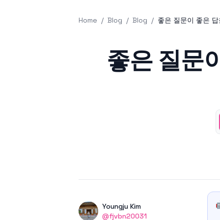
Home
/
Blog
/
Blog
/
좋은 질문이 좋은 답
Published on
좋은 질문이
Authors
Name
Youngju Kim
Twitter
@fjvbn20031