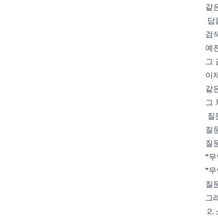
같은
답
검색
예전
그 
이제
같은
그 
질
질
질
"무
"무
질문
그래
2