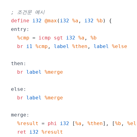
; 조건문 예시
define
i32
@max
(
i32
%a
,
i32
%b
)
{
entry:
%cmp
=
icmp
sgt
i32
%a
,
%b
br
i1
%cmp
,
label
%then
,
label
%else
then:
br
label
%merge
else:
br
label
%merge
merge:
%result
=
phi
i32
[
%a
,
%then
]
,
[
%b
,
%el
ret
i32
%result