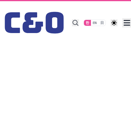
Skip to content
한
EN
日