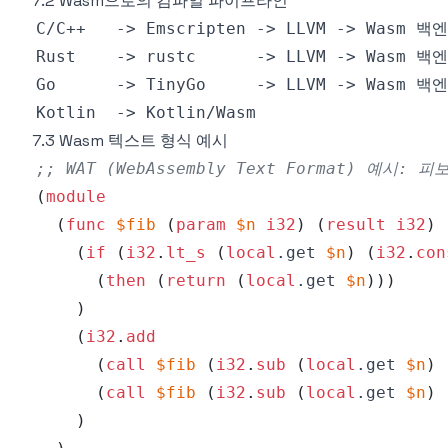
7.2 Wasm으로의 컴파일 파이프라인
7.3 Wasm 텍스트 형식 예시
;; WAT (WebAssembly Text Format) 예시: 
(
module
(
func
$fib
(
param
$n
i32
)
(
result
i32
)
(
if
(
i32
.
lt_s
(
local
.get 
$n
)
(
i32
.
con
(
then
(
return
(
local
.get 
$n
)
)
)
)
(
i32
.
add
(
call
$fib
(
i32
.
sub
(
local
.get 
$n
)
(
call
$fib
(
i32
.
sub
(
local
.get 
$n
)
)