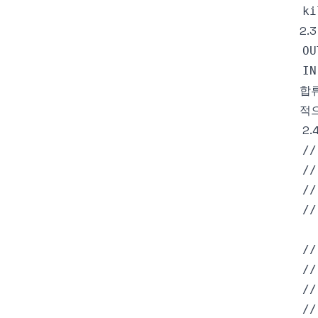
2.
합
적으
2.