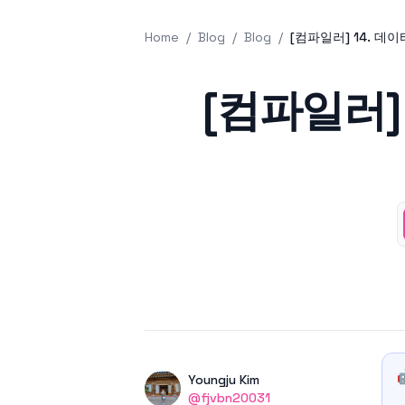
Home
/
Blog
/
Blog
/
[컴파일러] 14. 데
Published on
[컴파일러]
Authors
Name
Youngju Kim
Twitter
@fjvbn20031