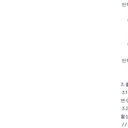
3. 
3.
변수
3
활