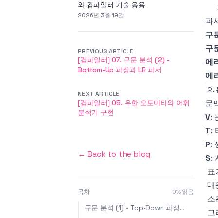
와 컴파일러 기술 응용
2026년 3월 19일
파서
구
구문
PREVIOUS ARTICLE
[컴파일러] 07. 구문 분석 (2) -
에
Bottom-Up 파싱과 LR 파서
에
2.
NEXT ARTICLE
[컴파일러] 05. 유한 오토마타와 어휘
문맥
분석기 구현
V
:
T
:
P
:
← Back to the blog
S
:
표
목차
0
% 읽음
구문 분석 (1) - Top-Down 파싱과 LL 파서