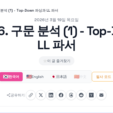
분석 (1) - Top-Down 파싱과 LL 파서
2026년 3월 19일 목요일
. 구문 분석 (1) - To
LL 파서
⭐
이 글 즐겨찾기
🇰🇷
🇺🇸
🇯🇵
🇨🇳
한국어
English
日本語
中文
필사 모드
공유하기