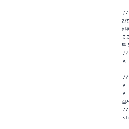
간
변환
3.
두 
실제