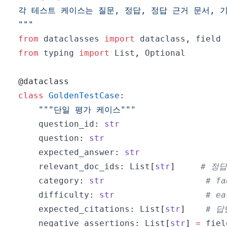
"""
from
 dataclasses 
import
 dataclass
,
from
 typing 
import
 List
,
@dataclass
class
GoldenTestCase
:
"""단일 평가 케이스"""
    question_id
:
str
    question
:
str
    expected_answer
:
str
    relevant_doc_ids
:
 List
[
str
]
# 정
    category
:
str
# fa
    difficulty
:
str
# ea
    expected_citations
:
 List
[
str
]
# 답
    negative_assertions
:
 List
[
str
]
=
 fiel