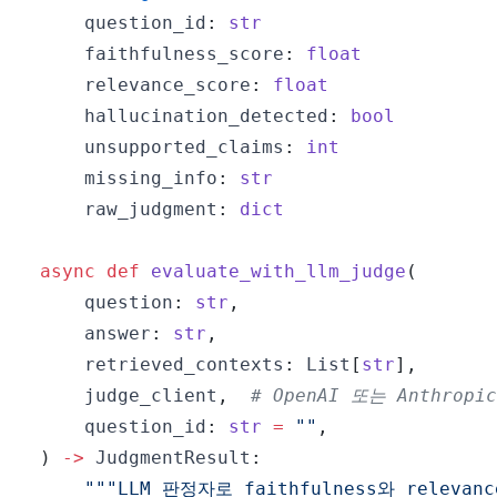
    question_id
:
str
    faithfulness_score
:
float
    relevance_score
:
float
    hallucination_detected
:
bool
    unsupported_claims
:
int
    missing_info
:
str
    raw_judgment
:
dict
async
def
evaluate_with_llm_judge
(
    question
:
str
,
    answer
:
str
,
    retrieved_contexts
:
 List
[
str
]
,
    judge_client
,
# OpenAI 또는 Anthrop
    question_id
:
str
=
""
,
)
-
>
 JudgmentResult
:
"""LLM 판정자로 faithfulness와 releva