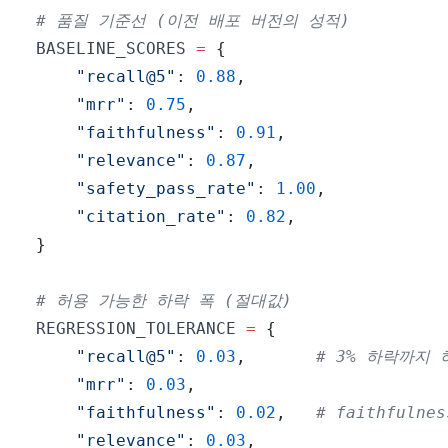
# 품질 기준선 (이전 배포 버전의 성적)
BASELINE_SCORES 
=
{
"recall@5"
:
0.88
,
"mrr"
:
0.75
,
"faithfulness"
:
0.91
,
"relevance"
:
0.87
,
"safety_pass_rate"
:
1.00
,
"citation_rate"
:
0.82
,
}
# 허용 가능한 하락 폭 (절대값)
REGRESSION_TOLERANCE 
=
{
"recall@5"
:
0.03
,
# 3% 하락까지 
"mrr"
:
0.03
,
"faithfulness"
:
0.02
,
# faithfuln
"relevance"
:
0.03
,