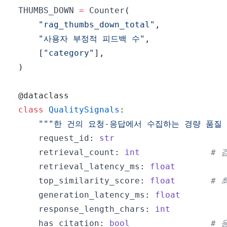
THUMBS_DOWN 
=
 Counter
(
"rag_thumbs_down_total"
,
"사용자 부정적 피드백 수"
,
[
"category"
]
,
)
@dataclass
class
QualitySignals
:
"""한 건의 요청-응답에서 수집하는 경량 품질 
    request_id
:
str
    retrieval_count
:
int
# 
    retrieval_latency_ms
:
float
    top_similarity_score
:
float
# 
    generation_latency_ms
:
float
    response_length_chars
:
int
    has_citation
:
bool
# 