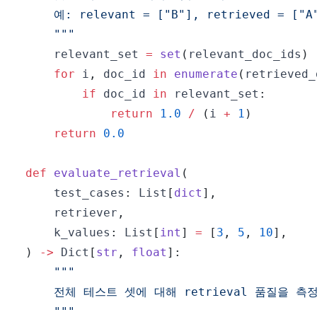
    """
    relevant_set 
=
set
(
relevant_doc_ids
)
for
 i
,
 doc_id 
in
enumerate
(
retrieved_
if
 doc_id 
in
 relevant_set
:
return
1.0
/
(
i 
+
1
)
return
0.0
def
evaluate_retrieval
(
    test_cases
:
 List
[
dict
]
,
    retriever
,
    k_values
:
 List
[
int
]
=
[
3
,
5
,
10
]
,
)
-
>
 Dict
[
str
,
float
]
:
    """