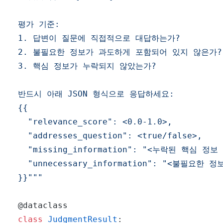
}}"""
@dataclass
class
JudgmentResult
: