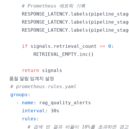
# Prometheus 메트릭 기록
    RESPONSE_LATENCY
.
labels
(
pipeline_stag
    RESPONSE_LATENCY
.
labels
(
pipeline_stag
    RESPONSE_LATENCY
.
labels
(
pipeline_stag
if
 signals
.
retrieval_count 
==
0
:
        RETRIEVAL_EMPTY
.
inc
(
)
return
품질 알림 임계치 설정
# prometheus-rules.yaml
groups
:
-
name
:
interval
:
rules
:
# 검색 빈 결과 비율이 10%를 초과하면 경고