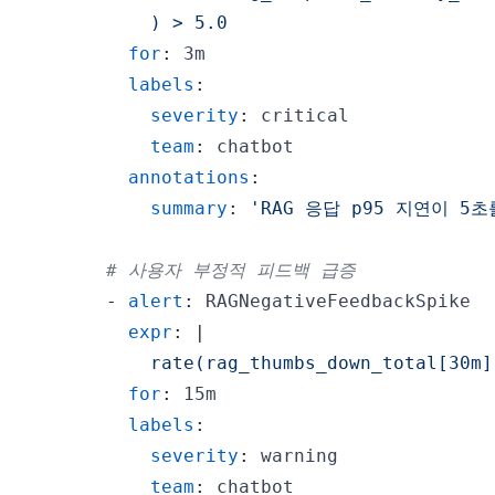
          ) > 5.0
for
:
labels
:
severity
:
team
:
annotations
:
summary
:
'RAG 응답 p95 지연이 5
# 사용자 부정적 피드백 급증
-
alert
:
expr
:
|
          rate(rag_thumbs_down_total[30m]
for
:
labels
:
severity
:
team
: