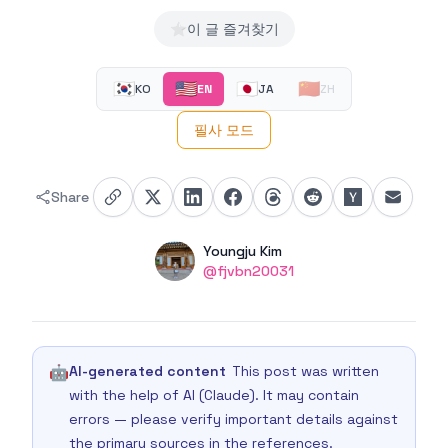
⭐
이 글 즐겨찾기
🇰🇷
🇺🇸
🇯🇵
🇨🇳
KO
EN
JA
ZH
필사 모드
Share
Authors
Name
Youngju Kim
Twitter
@fjvbn20031
🤖
AI-generated content
This post was written
with the help of AI (Claude). It may contain
errors — please verify important details against
the primary sources in the references.