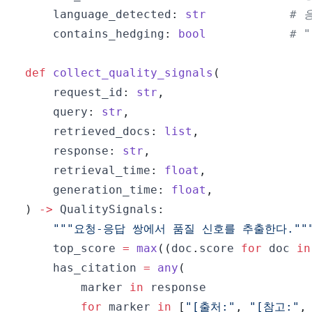
    language_detected
:
str
# 
    contains_hedging
:
bool
# 
def
collect_quality_signals
(
    request_id
:
str
,
    query
:
str
,
    retrieved_docs
:
list
,
    response
:
str
,
    retrieval_time
:
float
,
    generation_time
:
float
,
)
-
>
 QualitySignals
:
"""요청-응답 쌍에서 품질 신호를 추출한다.""
    top_score 
=
max
(
(
doc
.
score 
for
 doc 
in
    has_citation 
=
any
(
        marker 
in
for
 marker 
in
[
"[출처:"
,
"[참고:"
,