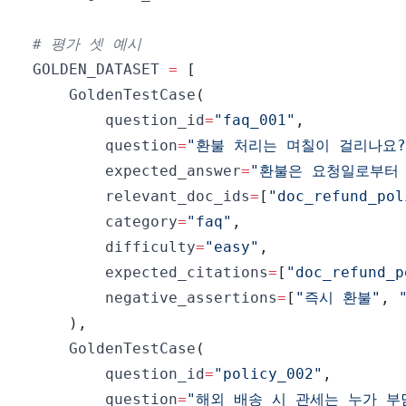
# 평가 셋 예시
GOLDEN_DATASET 
=
[
    GoldenTestCase
(
        question_id
=
"faq_001"
,
        question
=
"환불 처리는 며칠이 걸리나요?
        expected_answer
=
"환불은 요청일로부터 
        relevant_doc_ids
=
[
"doc_refund_pol
        category
=
"faq"
,
        difficulty
=
"easy"
,
        expected_citations
=
[
"doc_refund_p
        negative_assertions
=
[
"즉시 환불"
,
)
,
    GoldenTestCase
(
        question_id
=
"policy_002"
,
        question
=
"해외 배송 시 관세는 누가 부