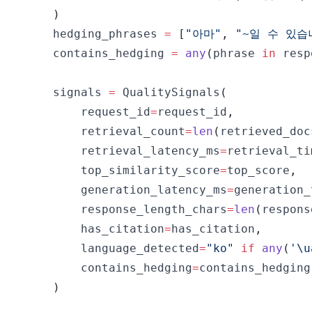
)
    hedging_phrases 
=
[
"아마"
,
"~일 수 있습
    contains_hedging 
=
any
(
phrase 
in
 resp
    signals 
=
 QualitySignals
(
        request_id
=
request_id
,
        retrieval_count
=
len
(
retrieved_doc
        retrieval_latency_ms
=
retrieval_ti
        top_similarity_score
=
top_score
,
        generation_latency_ms
=
generation_
        response_length_chars
=
len
(
respons
        has_citation
=
has_citation
,
        language_detected
=
"ko"
if
any
(
'\u
        contains_hedging
=
contains_hedging
)