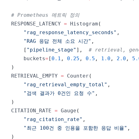
# Prometheus 메트릭 정의
RESPONSE_LATENCY 
=
 Histogram
(
"rag_response_latency_seconds"
,
"RAG 응답 전체 소요 시간"
,
[
"pipeline_stage"
]
,
# retrieval, gen
    buckets
=
[
0.1
,
0.25
,
0.5
,
1.0
,
2.0
,
5.
)
RETRIEVAL_EMPTY 
=
 Counter
(
"rag_retrieval_empty_total"
,
"검색 결과가 0건인 요청 수"
,
)
CITATION_RATE 
=
 Gauge
(
"rag_citation_rate"
,
"최근 100건 중 인용을 포함한 응답 비율"
,
)