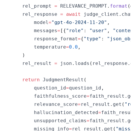
    rel_prompt 
=
 RELEVANCE_PROMPT
.
format
(
    rel_response 
=
await
 judge_client
.
cha
        model
=
"gpt-4o-2024-11-20"
,
        messages
=
[
{
"role"
:
"user"
,
"conte
        response_format
=
{
"type"
:
"json_ob
        temperature
=
0.0
,
)
    rel_result 
=
 json
.
loads
(
rel_response
.
return
 JudgmentResult
(
        question_id
=
question_id
,
        faithfulness_score
=
faith_result
.
g
        relevance_score
=
rel_result
.
get
(
"r
        hallucination_detected
=
faith_resu
        unsupported_claims
=
faith_result
.
g
        missing_info
=
rel_result
.
get
(
"miss