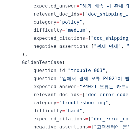
        expected_answer
=
"해외 배송 시 관세 
        relevant_doc_ids
=
[
"doc_shipping_i
        category
=
"policy"
,
        difficulty
=
"medium"
,
        expected_citations
=
[
"doc_shipping
        negative_assertions
=
[
"관세 면제"
,
)
,
    GoldenTestCase
(
        question_id
=
"trouble_003"
,
        question
=
"앱에서 결제 오류 P4021이
        expected_answer
=
"P4021 오류는 카
        relevant_doc_ids
=
[
"doc_error_code
        category
=
"troubleshooting"
,
        difficulty
=
"hard"
,
        expected_citations
=
[
"doc_error_co
        negative_assertions
=
[
"고객센터에 문