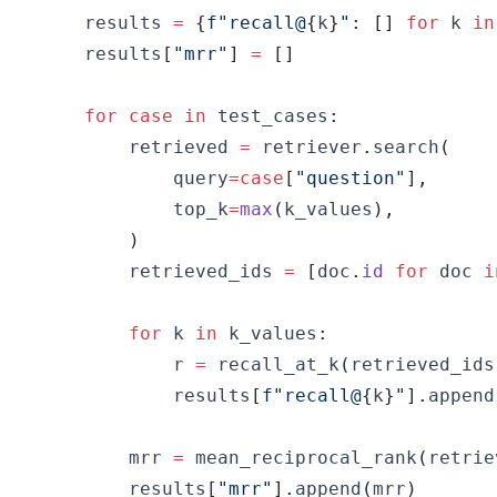
    results 
=
{
f"recall@
{
k
}
"
:
[
]
for
 k 
in
    results
[
"mrr"
]
=
[
]
for
case
in
 test_cases
:
        retrieved 
=
 retriever
.
search
(
            query
=
case
[
"question"
]
,
            top_k
=
max
(
k_values
)
,
)
        retrieved_ids 
=
[
doc
.
id
for
 doc 
i
for
 k 
in
 k_values
:
            r 
=
 recall_at_k
(
retrieved_ids
            results
[
f"recall@
{
k
}
"
]
.
append
        mrr 
=
 mean_reciprocal_rank
(
retrie
        results
[
"mrr"
]
.
append
(
mrr
)