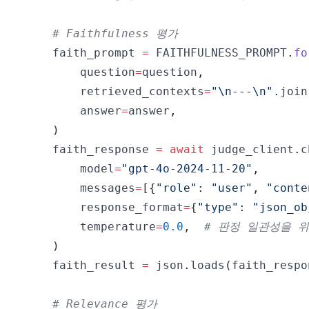
# Faithfulness 평가
    faith_prompt 
=
 FAITHFULNESS_PROMPT
.
fo
        question
=
question
,
        retrieved_contexts
=
"\n---\n"
.
join
        answer
=
answer
,
)
    faith_response 
=
await
 judge_client
.
c
        model
=
"gpt-4o-2024-11-20"
,
        messages
=
[
{
"role"
:
"user"
,
"conte
        response_format
=
{
"type"
:
"json_ob
        temperature
=
0.0
,
# 판정 일관성을 위해
)
    faith_result 
=
 json
.
loads
(
faith_respo
# Relevance 평가