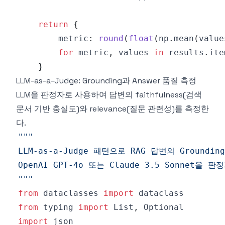
return
{
        metric
:
round
(
float
(
np
.
mean
(
value
for
 metric
,
 values 
in
 results
.
ite
}
LLM-as-a-Judge: Grounding과 Answer 품질 측정
LLM을 판정자로 사용하여 답변의 faithfulness(검색
문서 기반 충실도)와 relevance(질문 관련성)를 측정한
다.
"""
from
 dataclasses 
import
from
 typing 
import
 List
,
import