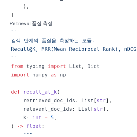
)
,
]
Retrieval 품질 측정
"""
from
 typing 
import
 List
,
import
 numpy 
as
def
recall_at_k
(
    retrieved_doc_ids
:
 List
[
str
]
,
    relevant_doc_ids
:
 List
[
str
]
,
    k
:
int
=
5
,
)
-
>
float
: