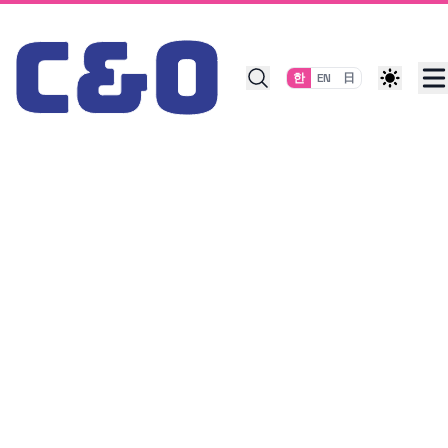
Skip to content
한
EN
日