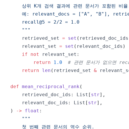
    """
    retrieved_set 
=
set
(
retrieved_doc_ids
    relevant_set 
=
set
(
relevant_doc_ids
)
if
not
 relevant_set
:
return
1.0
# 관련 문서가 없으면 rec
return
len
(
retrieved_set 
&
 relevant_s
def
mean_reciprocal_rank
(
    retrieved_doc_ids
:
 List
[
str
]
,
    relevant_doc_ids
:
 List
[
str
]
,
)
-
>
float
: