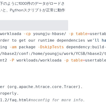
下のように1000件のデータがロードさ
でないと、Pythonスクリプトが正常に動作
workloada 
-cp
 youngju-hbase/ 
-p
table
=
userta
rder to get our runtime dependencies we
ing 
-am
 package 
-DskipTests
 dependency:build
/hbase2/conf:/home/youngju/work/YCSB/hbase2/
nt2 
-P
 workloads/workloada 
-p
table
=
usertabl
er 
(
org.apache.htrace.core.Tracer
)
1.2/faq.html
#noconfig for more info.