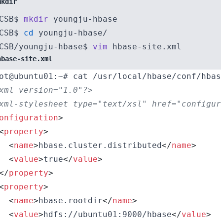
mkdir
CSB$ 
mkdir
CSB$ 
cd
CSB/youngju-hbase$ 
vim
hbase-site.xml
xml version="1.0"?>
xml-stylesheet type="text/xsl" href="configur
onfiguration
>
<
property
>
<
name
>
hbase.cluster.distributed
</
name
>
<
value
>
true
</
value
>
</
property
>
<
property
>
<
name
>
hbase.rootdir
</
name
>
<
value
>
hdfs://ubuntu01:9000/hbase
</
value
>