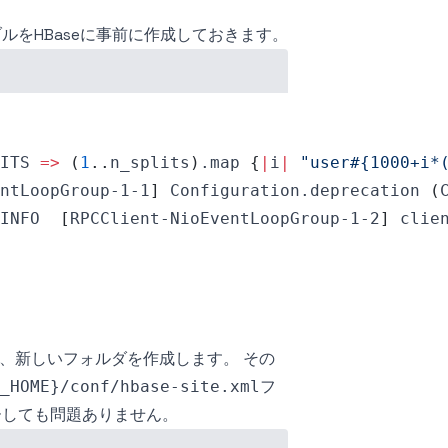
ブルをHBaseに事前に作成しておきます。
ITS 
=
>
(
1
..
n_splits
)
.map 
{
|
i
|
"user#{1000+i*
ntLoopGroup-1-1
]
 Configuration.deprecation 
(
INFO  
[
RPCClient-NioEventLoopGroup-1-2
]
 clie
なので、新しいフォルダを作成します。 その
フ
_HOME}/conf/hbase-site.xml
ーしても問題ありません。