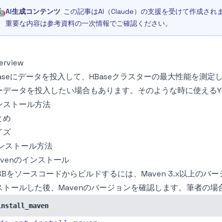
🤖
AI生成コンテンツ
この記事はAI（Claude）の支援を受けて作成
重要な内容は参考資料の一次情報でご確認ください。
erview
Baseにデータを投入して、HBaseクラスターの最大性能を測定
ーデータを投入したい場合もあります。そのような時に使えるY
ンストール方法
とめ
イズ
ンストール方法
avenのインストール
CSBをソースコードからビルドするには、Maven 3.x以上の
ストールした後、Mavenのバージョンを確認します。筆者の場合はM
install_maven