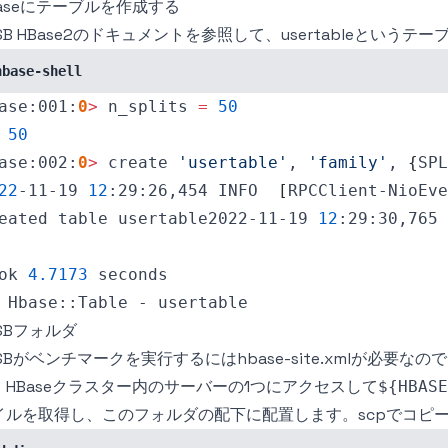
Baseにテーブルを作成する
SB HBase2
のドキュメントを参照して、usertableというテー
hbase-shell
ase:001:
0
>
 n_splits 
=
50
50
ase:002:
0
>
 create 
'usertable'
, 
'family'
, 
{
SPL
22
-11-19 
12
:29:26,454 INFO  
[
RPCClient-NioEve
eated table usertable2022-11-19 
12
:29:30,765 
ok 
4.7173
SBフォルダ
CSBがベンチマークを実行するにはhbase-site.xmlが必要
、HBaseクラスター内のサーバーの1つにアクセスして
${HBASE
イルを取得し、このフォルダの配下に配置します。scpでコピ