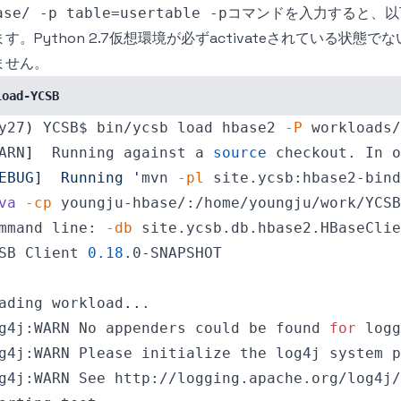
コマンドを入力すると、以
ase/ -p table=usertable -p
す。Python 2.7仮想環境が必ずactivateされている状態
ません。
load-YCSB
y27
)
 YCSB$ bin/ycsb load hbase2 
-P
 workloads/
ARN
]
  Running against a 
source
 checkout. In o
EBUG]  Running '
mvn 
-pl
 site.ycsb:hbase2-bind
va
-cp
 youngju-hbase/:/home/youngju/work/YCSB
mmand line: 
-db
 site.ycsb.db.hbase2.HBaseClie
SB Client 
0.18
ading workload
..
g4j:WARN No appenders could be found 
for
 logg
g4j:WARN See http://logging.apache.org/log4j/