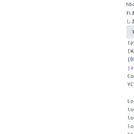
hb
れま
し
(
p
[
W
[D
ja
Co
YC
Lo
lo
lo