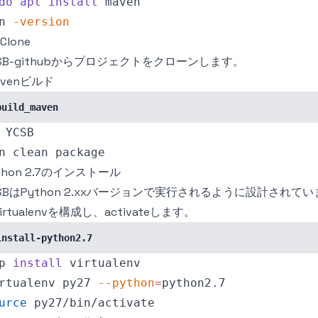
do
apt
install
n 
-version
 Clone
SB-github
からプロジェクトをクローンします。
avenビルド
build_maven
thon 2.7のインストール
SBはPython 2.xxバージョンで実行されるように設計されてい
irtualenvを構成し、activateします。
install-python2.7
p 
install
rtualenv py27 
--python
=
urce