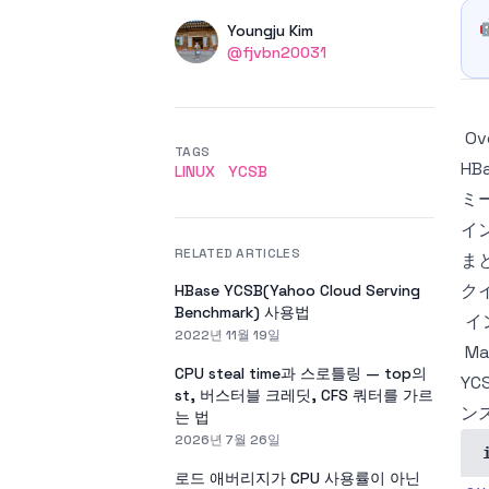
Authors
Name
Youngju Kim
Twitter
@fjvbn20031
Ov
TAGS
H
LINUX
YCSB
ミ
イ
RELATED ARTICLES
ま
ク
HBase YCSB(Yahoo Cloud Serving
Benchmark) 사용법
イ
2022년 11월 19일
M
CPU steal time과 스로틀링 — top의
Y
st, 버스터블 크레딧, CFS 쿼터를 가르
ン
는 법
2026년 7월 26일
로드 애버리지가 CPU 사용률이 아닌