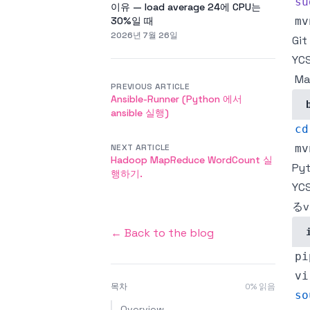
su
이유 — load average 24에 CPU는
30%일 때
mv
2026년 7월 26일
Git
YC
M
PREVIOUS ARTICLE
Ansible-Runner (Python 에서
ansible 실행)
cd
NEXT ARTICLE
Hadoop MapReduce WordCount 실
Py
행하기.
YC
るv
← Back to the blog
pi
vi
목차
0
% 읽음
so
Overview