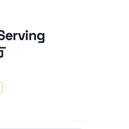
Serving
方