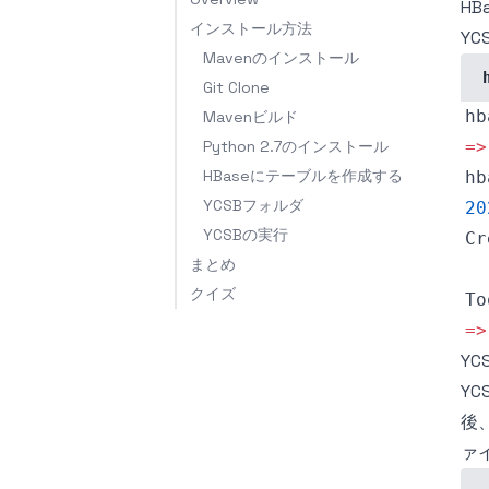
H
インストール方法
YC
Mavenのインストール
Git Clone
hb
Mavenビルド
Python 2.7のインストール
=
>
HBaseにテーブルを作成する
hb
YCSBフォルダ
20
YCSBの実行
Cr
まとめ
クイズ
To
=
>
YC
Y
後
ァ