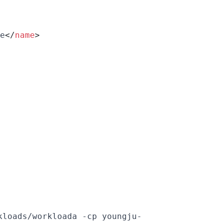
e
</
name
>
kloads/workloada -cp youngju-