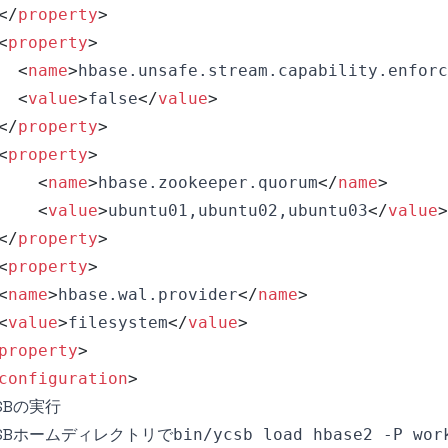
</
property
>
<
property
>
<
name
>
hbase.unsafe.stream.capability.enforc
<
value
>
false
</
value
>
</
property
>
<
property
>
<
name
>
hbase.zookeeper.quorum
</
name
>
<
value
>
ubuntu01,ubuntu02,ubuntu03
</
value
>
</
property
>
<
property
>
<
name
>
hbase.wal.provider
</
name
>
<
value
>
filesystem
</
value
>
property
>
configuration
>
SBの実行
CSBホームディレクトリで
bin/ycsb load hbase2 -P wor