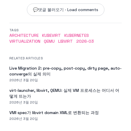
💬
댓글 불러오기 · Load comments
TAGS
ARCHITECTURE
KUBEVIRT
KUBERNETES
VIRTUALIZATION
QEMU
LIBVIRT
2026-03
RELATED ARTICLES
Live Migration 2: pre-copy, post-copy, dirty page, auto-
converge의 실제 의미
2026년 3월 20일
virt-launcher, libvirt, QEMU: 실제 VM 프로세스는 어디서 어
떻게 뜨는가
2026년 3월 20일
VMI spec가 libvirt domain XML로 변환되는 과정
2026년 3월 20일