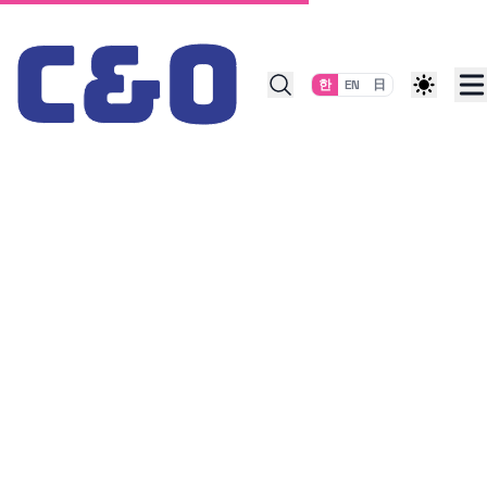
Skip to content
한
EN
日