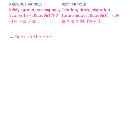
PREVIOUS ARTICLE
NEXT ARTICLE
KVM, cgroup, namespace,
Eviction, drain, migration
tap, netlink: KubeVirt가 기
failure modes: KubeVirt는 실패
대는 커널 기술
를 어떻게 처리하는가
← Back to the blog