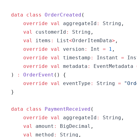
data
class
OrderCreated
(
override
val
 aggregateId
:
 String
,
val
 customerId
:
 String
,
val
 items
:
 List
<
OrderItemData
>
,
override
val
 version
:
 Int 
=
1
,
override
val
 timestamp
:
 Instant 
=
 Ins
override
val
 metadata
:
 EventMetadata 
)
:
OrderEvent
(
)
{
override
val
 eventType
:
 String 
=
"Ord
}
data
class
PaymentReceived
(
override
val
 aggregateId
:
 String
,
val
 amount
:
 BigDecimal
,
val
 method
:
 String
,