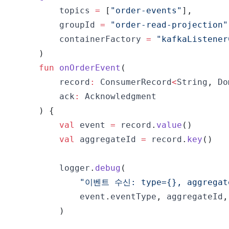
        topics 
=
[
"order-events"
]
,
        groupId 
=
"order-read-projection"
        containerFactory 
=
"kafkaListener
)
fun
onOrderEvent
(
        record
:
 ConsumerRecord
<
String
,
 Do
        ack
:
)
{
val
 event 
=
 record
.
value
(
)
val
 aggregateId 
=
 record
.
key
(
)
        logger
.
debug
(
"이벤트 수신: type={}, aggregate
            event
.
eventType
,
 aggregateId
,
)