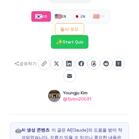
🇰🇷
🇺🇸
🇯🇵
🇨🇳
KO
EN
JA
ZH
필사 모드
✨
Start Quiz
공유하기
Authors
Name
Youngju Kim
Twitter
@fjvbn20031
🤖
AI 생성 콘텐츠
이 글은 AI(Claude)의 도움을 받아 작
성되었습니다. 오류가 있을 수 있으니 중요한 내용은