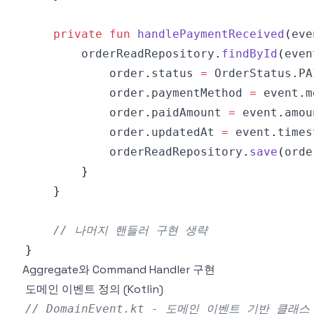
private
fun
handlePaymentReceived
(
eve
        orderReadRepository
.
findById
(
even
            order
.
status 
=
 OrderStatus
.
            order
.
paymentMethod 
=
 event
.
            order
.
paidAmount 
=
 event
.
            order
.
updatedAt 
=
 event
.
            orderReadRepository
.
save
(
orde
}
}
// 나머지 핸들러 구현 생략
}
Aggregate와 Command Handler 구현
도메인 이벤트 정의 (Kotlin)
// DomainEvent.kt - 도메인 이벤트 기반 클래스