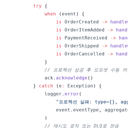
try
{
when
(
event
)
{
is
 OrderCreated 
->
handle
is
 OrderItemAdded 
->
hand
is
 PaymentReceived 
->
han
is
 OrderShipped 
->
handle
is
 OrderCancelled 
->
hand
}
// 프로젝션 성공 후 오프셋 수동 커
            ack
.
acknowledge
(
)
}
catch
(
e
:
 Exception
)
{
            logger
.
error
(
"프로젝션 실패: type={}, aggr
                event
.
eventType
,
 aggregat
)
// 재시도 로직 또는 DLQ로 전송