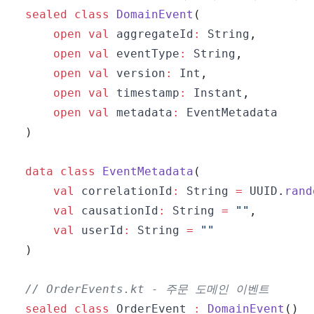
sealed
class
DomainEvent
(
open
val
 aggregateId
:
 String
,
open
val
 eventType
:
 String
,
open
val
 version
:
 Int
,
open
val
 timestamp
:
 Instant
,
open
val
 metadata
:
)
data
class
EventMetadata
(
val
 correlationId
:
 String 
=
 UUID
.
rand
val
 causationId
:
 String 
=
""
,
val
 userId
:
 String 
=
""
)
// OrderEvents.kt - 주문 도메인 이벤트
sealed
class
 OrderEvent 
:
DomainEvent
(
)