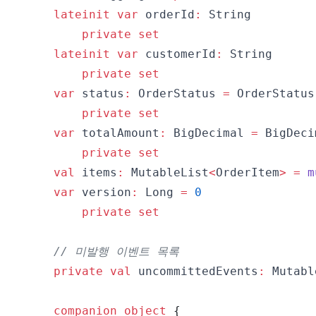
lateinit
var
 orderId
:
private
set
lateinit
var
 customerId
:
private
set
var
 status
:
 OrderStatus 
=
 OrderStatus
private
set
var
 totalAmount
:
 BigDecimal 
=
 BigDeci
private
set
val
 items
:
 MutableList
<
OrderItem
>
=
m
var
 version
:
 Long 
=
0
private
set
// 미발행 이벤트 목록
private
val
 uncommittedEvents
:
 Mutabl
companion
object
{