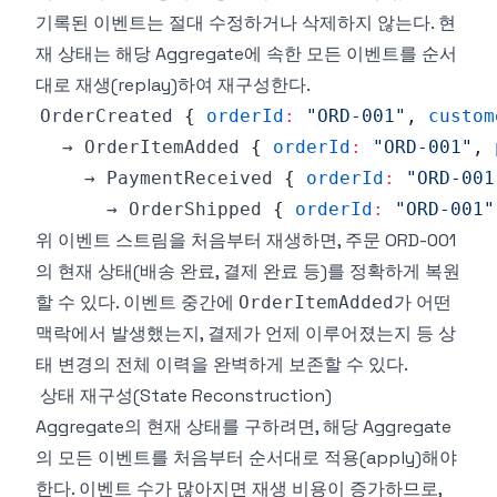
기록된 이벤트는 절대 수정하거나 삭제하지 않는다. 현
재 상태는 해당 Aggregate에 속한 모든 이벤트를 순서
대로 재생(replay)하여 재구성한다.
OrderCreated
{
orderId
:
"ORD-001"
,
custom
  → 
OrderItemAdded
{
orderId
:
"ORD-001"
,
    → 
PaymentReceived
{
orderId
:
"ORD-001
      → 
OrderShipped
{
orderId
:
"ORD-001"
위 이벤트 스트림을 처음부터 재생하면, 주문 ORD-001
의 현재 상태(배송 완료, 결제 완료 등)를 정확하게 복원
할 수 있다. 이벤트 중간에
가 어떤
OrderItemAdded
맥락에서 발생했는지, 결제가 언제 이루어졌는지 등 상
태 변경의 전체 이력을 완벽하게 보존할 수 있다.
상태 재구성(State Reconstruction)
Aggregate의 현재 상태를 구하려면, 해당 Aggregate
의 모든 이벤트를 처음부터 순서대로 적용(apply)해야
한다. 이벤트 수가 많아지면 재생 비용이 증가하므로,