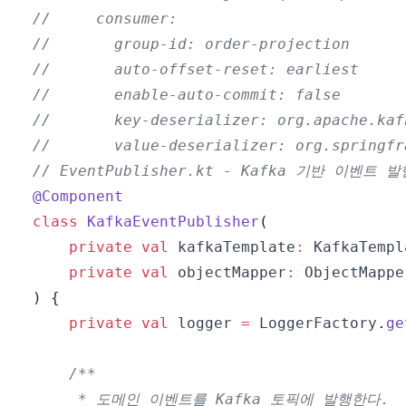
//     consumer:
//       group-id: order-projection
//       auto-offset-reset: earliest
//       enable-auto-commit: false
//       key-deserializer: org.apache.kaf
//       value-deserializer: org.springfr
// EventPublisher.kt - Kafka 기반 이벤트 발
@Component
class
KafkaEventPublisher
(
private
val
 kafkaTemplate
:
 KafkaTempl
private
val
 objectMapper
:
)
{
private
val
 logger 
=
 LoggerFactory
.
ge