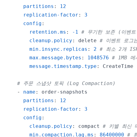
partitions
:
12
replication-factor
:
3
config
:
retention.ms
:
-1
# 무기한 보존 (이벤트
cleanup.policy
:
 delete 
# 이벤트 로그
min.insync.replicas
:
2
# 최소 2개 IS
max.message.bytes
:
1048576
# 1MB 
message.timestamp.type
:
# 주문 스냅샷 토픽 (Log Compaction)
-
name
:
 order
-
partitions
:
12
replication-factor
:
3
config
:
cleanup.policy
:
 compact 
# 키별 최신 
min.compaction.lag.ms
:
86400000
# 