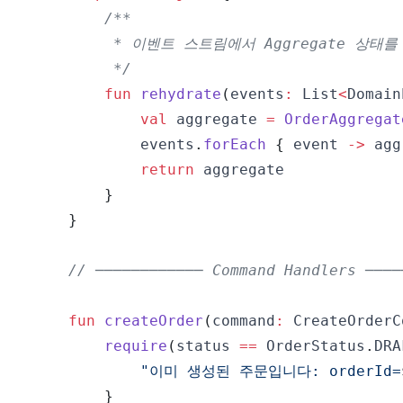
         */
fun
rehydrate
(
events
:
 List
<
Domain
val
 aggregate 
=
OrderAggregat
            events
.
forEach
{
 event 
->
 agg
return
}
}
// ──────────── Command Handlers ────
fun
createOrder
(
command
:
 CreateOrderC
require
(
status 
==
 OrderStatus
.
DRA
"이미 생성된 주문입니다: orderId=
}