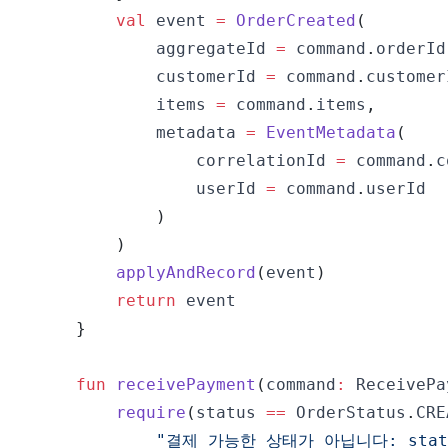
val
 event 
=
OrderCreated
(
            aggregateId 
=
 command
.
orderId
            customerId 
=
 command
.
customer
            items 
=
 command
.
items
,
            metadata 
=
EventMetadata
(
                correlationId 
=
 command
.
c
                userId 
=
 command
.
)
)
applyAndRecord
(
event
)
return
}
fun
receivePayment
(
command
:
 ReceivePa
require
(
status 
==
 OrderStatus
.
CRE
"결제 가능한 상태가 아닙니다: stat