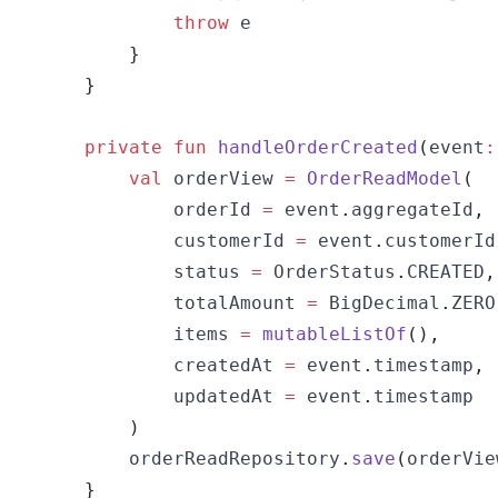
throw
}
}
private
fun
handleOrderCreated
(
event
:
val
 orderView 
=
OrderReadModel
(
            orderId 
=
 event
.
aggregateId
,
            customerId 
=
 event
.
customerId
            status 
=
 OrderStatus
.
CREATED
,
            totalAmount 
=
 BigDecimal
.
ZERO
            items 
=
mutableListOf
(
)
,
            createdAt 
=
 event
.
timestamp
,
            updatedAt 
=
 event
.
)
        orderReadRepository
.
save
(
orderVie
}