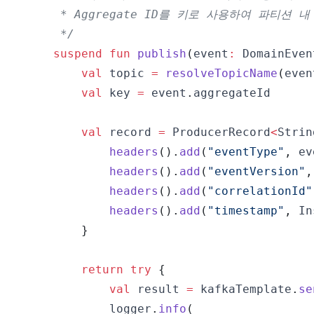
     */
suspend
fun
publish
(
event
:
 DomainEven
val
 topic 
=
resolveTopicName
(
even
val
 key 
=
 event
.
val
 record 
=
 ProducerRecord
<
Strin
headers
(
)
.
add
(
"eventType"
,
 ev
headers
(
)
.
add
(
"eventVersion"
,
headers
(
)
.
add
(
"correlationId"
headers
(
)
.
add
(
"timestamp"
,
 In
}
return
try
{
val
 result 
=
 kafkaTemplate
.
se
            logger
.
info
(