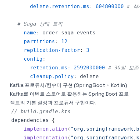
delete.retention.ms
:
604800000
# 삭
# Saga 상태 토픽
-
name
:
 order
-
saga
-
partitions
:
12
replication-factor
:
3
config
:
retention.ms
:
2592000000
# 30일 보존
cleanup.policy
:
Kafka 프로듀서/컨슈머 구현 (Spring Boot + Kotlin)
Kafka를 이벤트 스토어로 활용하는 Spring Boot 프로
젝트의 기본 설정과 프로듀서 구현이다.
// build.gradle.kts
dependencies 
{
implementation
(
"org.springframework.b
implementation
(
"org.springframework.k