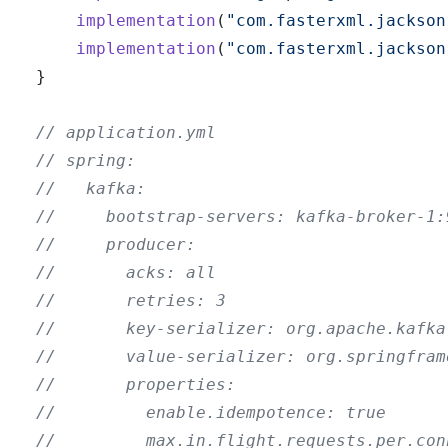
implementation
(
"com.fasterxml.jackson
implementation
(
"com.fasterxml.jackson
}
// application.yml
// spring:
//   kafka:
//     bootstrap-servers: kafka-broker-1:
//     producer:
//       acks: all
//       retries: 3
//       key-serializer: org.apache.kafka
//       value-serializer: org.springfram
//       properties:
//         enable.idempotence: true
//         max.in.flight.requests.per.con