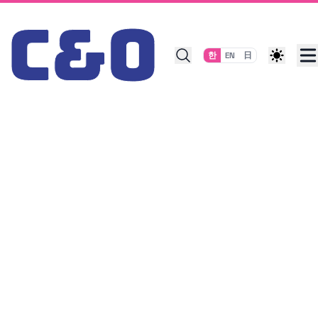
Skip to content
한
EN
日