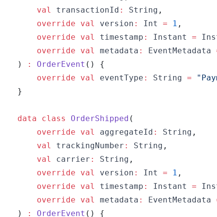
val
 transactionId
:
 String
,
override
val
 version
:
 Int 
=
1
,
override
val
 timestamp
:
 Instant 
=
 Ins
override
val
 metadata
:
 EventMetadata 
)
:
OrderEvent
(
)
{
override
val
 eventType
:
 String 
=
"Pay
}
data
class
OrderShipped
(
override
val
 aggregateId
:
 String
,
val
 trackingNumber
:
 String
,
val
 carrier
:
 String
,
override
val
 version
:
 Int 
=
1
,
override
val
 timestamp
:
 Instant 
=
 Ins
override
val
 metadata
:
 EventMetadata 
)
:
OrderEvent
(
)
{