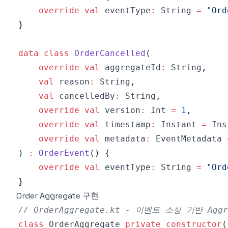
override
val
 eventType
:
 String 
=
"Ord
}
data
class
OrderCancelled
(
override
val
 aggregateId
:
 String
,
val
 reason
:
 String
,
val
 cancelledBy
:
 String
,
override
val
 version
:
 Int 
=
1
,
override
val
 timestamp
:
 Instant 
=
 Ins
override
val
 metadata
:
 EventMetadata 
)
:
OrderEvent
(
)
{
override
val
 eventType
:
 String 
=
"Ord
}
Order Aggregate 구현
// OrderAggregate.kt - 이벤트 소싱 기반 Aggr
class
 OrderAggregate 
private
constructor
(