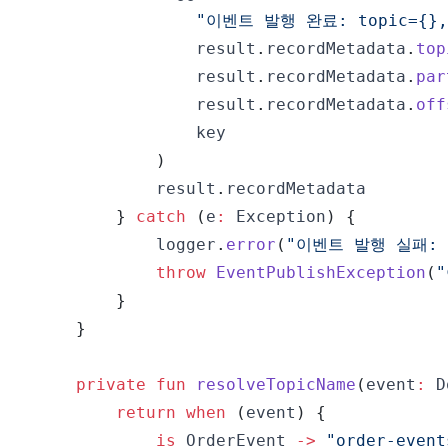
"이벤트 발행 완료: topic={}, p
                result
.
recordMetadata
.
top
                result
.
recordMetadata
.
par
                result
.
recordMetadata
.
off
)
            result
.
}
catch
(
e
:
 Exception
)
{
            logger
.
error
(
"이벤트 발행 실패: to
throw
EventPublishException
(
}
}
private
fun
resolveTopicName
(
event
:
 D
return
when
(
event
)
{
is
 OrderEvent 
->
"order-event