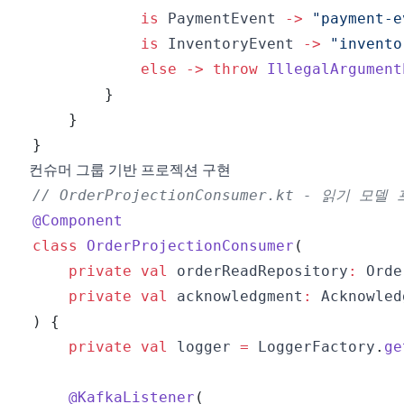
is
 PaymentEvent 
->
"payment-e
is
 InventoryEvent 
->
"invento
else
->
throw
IllegalArgument
}
}
}
컨슈머 그룹 기반 프로젝션 구현
// OrderProjectionConsumer.kt - 읽기 모
@Component
class
OrderProjectionConsumer
(
private
val
 orderReadRepository
:
 Orde
private
val
 acknowledgment
:
 Acknowled
)
{
private
val
 logger 
=
 LoggerFactory
.
ge
@KafkaListener
(