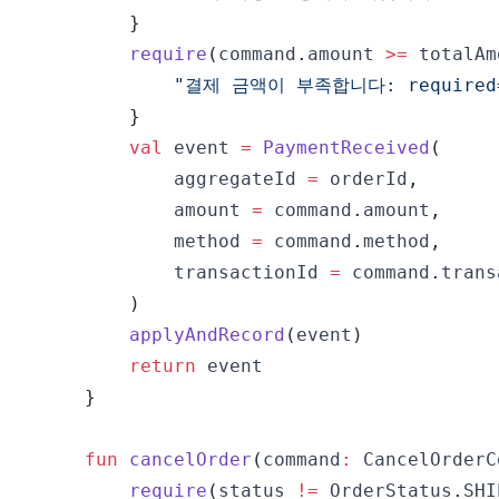
}
require
(
command
.
amount 
>=
 totalAm
"결제 금액이 부족합니다: required
}
val
 event 
=
PaymentReceived
(
            aggregateId 
=
 orderId
,
            amount 
=
 command
.
amount
,
            method 
=
 command
.
method
,
            transactionId 
=
 command
.
)
applyAndRecord
(
event
)
return
}
fun
cancelOrder
(
command
:
 CancelOrderC
require
(
status 
!=
 OrderStatus
.
SHI