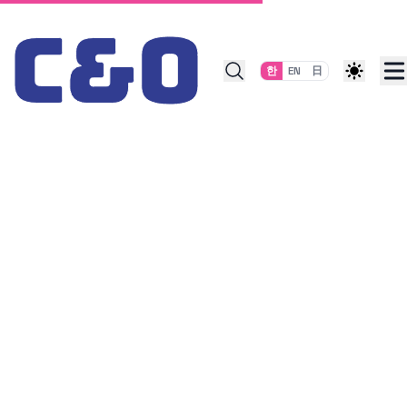
Skip to content
한
EN
日