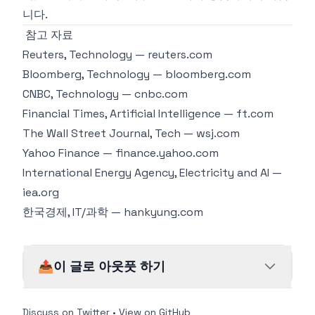
니다.
참고 자료
Reuters, Technology —
reuters.com
Bloomberg, Technology —
bloomberg.com
CNBC, Technology —
cnbc.com
Financial Times, Artificial Intelligence —
ft.com
The Wall Street Journal, Tech —
wsj.com
Yahoo Finance —
finance.yahoo.com
International Energy Agency, Electricity and AI —
iea.org
한국경제, IT/과학 —
hankyung.com
📤
이 글로 아웃풋 하기
Discuss on Twitter
•
View on GitHub