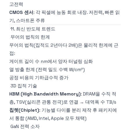
고전력
CMOS 센서
: 각 픽셀에 능동 회로 내장. 저전력, 빠른 읽
기, 스마트폰 주류
11. 최신 반도체 트렌드
무어의 법칙의 한계
무어의 법칙(집적도 2년마다 2배)은 물리적 한계에 근
접:
게이트 길이 수 nm에서 양자 터널링 심화
열 방출 한계 (전력 밀도 수백 W/cm²)
공정 비용의 기하급수적 증가
3D 집적 기술
HBM (High Bandwidth Memory)
: DRAM을 수직 적
층, TSV(실리콘 관통 전극)로 연결 → 대역폭 수 TB/s
칩렛(Chiplet)
: 기능별 다이를 분리 제작 후 패키지에
서 통합 (AMD, Intel, Apple 모두 채택)
GaN 전력 소자