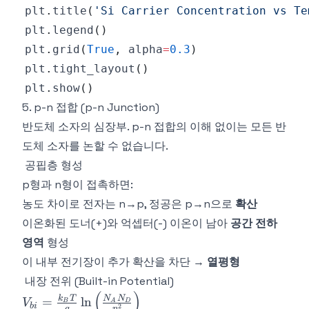
plt
.
title
(
'Si Carrier Concentration vs Te
plt
.
legend
(
)
plt
.
grid
(
True
,
 alpha
=
0.3
)
plt
.
tight_layout
(
)
plt
.
show
(
)
5. p-n 접합 (p-n Junction)
반도체 소자의 심장부. p-n 접합의 이해 없이는 모든 반
도체 소자를 논할 수 없습니다.
공핍층 형성
p형과 n형이 접촉하면:
농도 차이로 전자는 n→p, 정공은 p→n으로
확산
이온화된 도너(+)와 억셉터(-) 이온이 남아
공간 전하
영역
형성
이 내부 전기장이 추가 확산을 차단 →
열평형
내장 전위 (Built-in Potential)
(
)
V_{bi} =
k
T
N
N
=
ln
V
B
A
D
bi
2
q
n