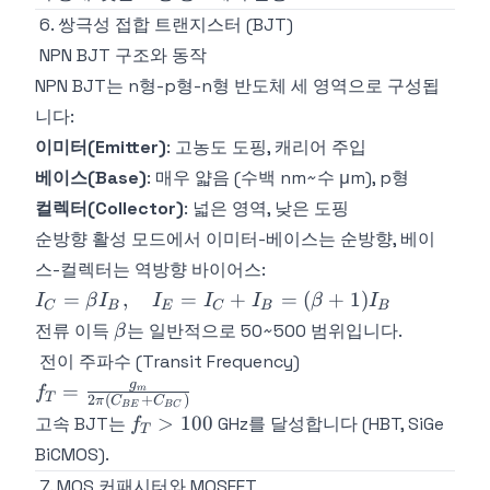
6. 쌍극성 접합 트랜지스터 (BJT)
NPN BJT 구조와 동작
NPN BJT는 n형-p형-n형 반도체 세 영역으로 구성됩
니다:
이미터(Emitter)
: 고농도 도핑, 캐리어 주입
베이스(Base)
: 매우 얇음 (수백 nm~수 μm), p형
컬렉터(Collector)
: 넓은 영역, 낮은 도핑
순방향 활성 모드에서 이미터-베이스는 순방향, 베이
스-컬렉터는 역방향 바이어스:
I_C =
=
,
=
+
=
(
+
1
)
I
β
I
I
I
I
β
I
C
B
E
C
B
B
\beta
\beta
전류 이득
는 일반적으로 50~500 범위입니다.
β
I_B,
전이 주파수 (Transit Frequency)
\quad
f_T =
g
=
f
m
I_E =
T
2
(
+
)
π
C
C
B
E
B
C
\frac{g_m}
f_T
I_C +
>
100
고속 BJT는
GHz를 달성합니다 (HBT, SiGe
f
T
{2\pi(C_{BE}
>
I_B =
BiCMOS).
+ C_{BC})}
100
(\beta
7. MOS 커패시터와 MOSFET