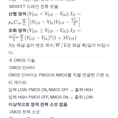
o
x
o
x
o
x
\varepsilon_{ox}/t_{ox}
MOSFET 드레인 전류 모델
V_{DS}
I_D = \mu_n
<
−
=
선형 영역
(
):
V
V
V
I
D
S
GS
t
h
D
<
C_{ox}\frac{W}
[
]
2
V
W
(
−
)
−
μ
C
V
V
V
D
S
n
o
x
GS
t
h
D
S
2
V_{GS}
{L}\left[(V_{GS}
L
V_{DS}
I_D =
≥
−
=
포화 영역
(
):
V
V
V
I
-
- V_{th})V_{DS}
D
S
GS
t
h
D
\geq
\frac{\mu_n
2
μ
C
V_{th}
-
W
(
−
)
(
1
+
)
V
V
λ
V
n
o
x
GS
t
h
D
S
2
L
V_{GS}
C_{ox}}
\frac{V_{DS}^2}
\lambda
W/L
/
는 채널 길이 변조 계수,
은 채널 폭/길이 비입니
λ
W
L
-
{2}\frac{W}
{2}\right]
다.
V_{th}
{L}(V_{GS}
-
8. CMOS 기술
V_{th})^2(1
CMOS 인버터
+ \lambda
CMOS 인버터는 PMOS와 NMOS를 직렬 연결한 기본 논
V_{DS})
리 게이트:
입력 LOW: PMOS ON, NMOS OFF → 출력 HIGH
입력 HIGH: PMOS OFF, NMOS ON → 출력 LOW
이상적으로 정적 전력 소모 없음
CMOS 전력 소모