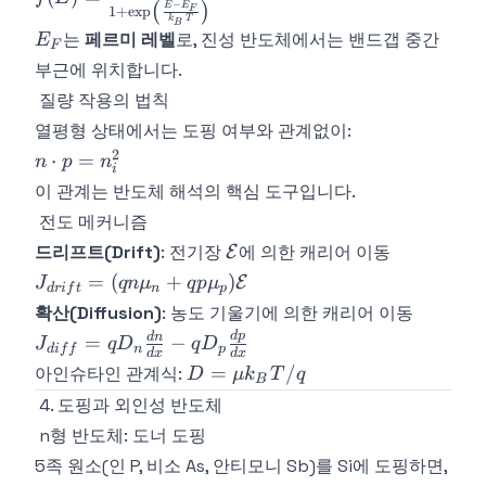
−
E
E
(
)
1
+
e
x
p
F
{1 +
k
T
B
E_F
는
페르미 레벨
로, 진성 반도체에서는 밴드갭 중간
E
\exp\left(\frac{E
F
- E_F}
부근에 위치합니다.
{k_BT}\right)}
질량 작용의 법칙
열평형 상태에서는 도핑 여부와 관계없이:
2
n
⋅
=
n
p
n
i
\cdot
이 관계는 반도체 해석의 핵심 도구입니다.
p =
전도 메커니즘
n_i^2
\mathcal{E}
J_{drift}
드리프트(Drift)
: 전기장
에 의한 캐리어 이동
E
+
=
(
+
)
E
J
q
n
μ
q
p
μ
d
r
i
f
t
n
p
qp\mu_p)
J_{diff
확산(Diffusion)
: 농도 기울기에 의한 캐리어 이동
qD_n\f
d
p
d
n
=
−
J
q
D
q
D
d
i
f
f
n
p
d
x
d
x
{dx} -
D =
=
/
아인슈타인 관계식:
D
μ
k
T
q
B
qD_p\f
\mu
4. 도핑과 외인성 반도체
{dx}
k_BT/q
n형 반도체: 도너 도핑
5족 원소(인 P, 비소 As, 안티모니 Sb)를 Si에 도핑하면,