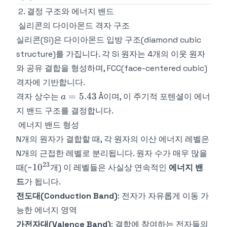
2. 결정 구조와 에너지 밴드
실리콘의 다이아몬드 격자 구조
실리콘(Si)은 다이아몬드 입방 구조(diamond cubic
structure)를 가집니다. 각 Si 원자는 4개의 이웃 원자
와 공유 결합을 형성하며, FCC(face-centered cubic)
격자에 기반합니다.
a =
=
5.43
격자 상수는
Å이며, 이 주기적 포텐셜이 에너
a
5.43
지 밴드 구조를 결정합니다.
에너지 밴드 형성
N개의 원자가 결합할 때, 각 원자의 이산 에너지 레벨은
N개의 근접한 레벨로 분리됩니다. 원자 수가 매우 많을
23
10^{23}
1
0
때(~
개) 이 레벨들은 사실상 연속적인
에너지 밴
드
가 됩니다.
전도대(Conduction Band)
: 전자가 자유롭게 이동 가
능한 에너지 영역
가전자대(Valence Band)
: 결합에 참여하는 전자들의