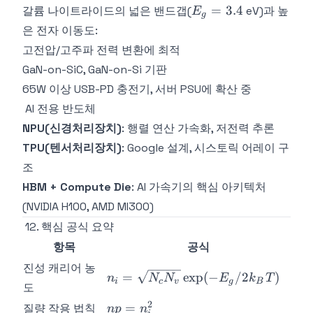
E_g
=
3.4
갈륨 나이트라이드의 넓은 밴드갭(
eV)과 높
E
g
=
은 전자 이동도:
3.4
고전압/고주파 전력 변환에 최적
GaN-on-SiC, GaN-on-Si 기판
65W 이상 USB-PD 충전기, 서버 PSU에 확산 중
AI 전용 반도체
NPU(신경처리장치)
: 행렬 연산 가속화, 저전력 추론
TPU(텐서처리장치)
: Google 설계, 시스토릭 어레이 구
조
HBM + Compute Die
: AI 가속기의 핵심 아키텍처
(NVIDIA H100, AMD MI300)
12. 핵심 공식 요약
항목
공식
진성 캐리어 농
n_i =
=
exp
(
−
/2
)
n
N
N
E
k
T
i
c
v
g
B
도
\sqrt{N_c
2
np =
N_v}\exp(-
=
질량 작용 법칙
n
p
n