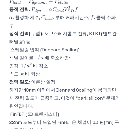
P_{total} =
=
+
P
P
P
t
o
t
a
l
d
y
nami
c
s
t
a
t
i
c
P_{dynamic}
2
P_{dyn}
=
동적 전력
:
P
α
C
V
f
d
y
n
l
o
a
d
D
D
+ P_{static}
= \alpha
\alpha
C_{load}
f
: 활성화 계수,
: 부하 커패시턴스,
: 클럭 주파
α
C
f
l
o
a
d
C_{load}
수
V_{DD}^2
정적 전력(누설)
: 서브스레시홀드 전류, BTBT(밴드간
f
터널링) 등
스케일링 법칙 (Dennard Scaling)
1/\kappa
1/
채널 길이를
배 축소하면:
κ
2
1/\kappa^2
1/
면적:
배 감소
κ
\kappa
속도:
배 향상
κ
전력 밀도
: 이론상 일정
하지만 10nm 이하에서 Dennard Scaling이 붕괴되면
서 전력 밀도가 급증하고, 이것이 "dark silicon" 문제의
원인입니다.
FinFET (3D 트랜지스터)
22nm 노드부터 도입된 FinFET은 채널이 3D 핀(fin) 구