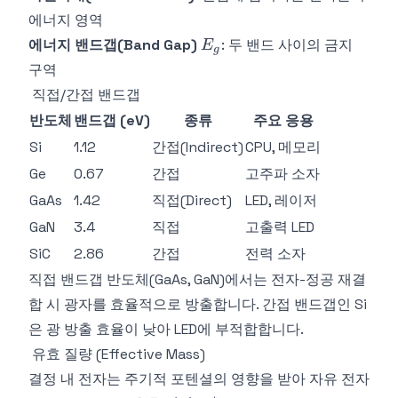
에너지 영역
E_g
에너지 밴드갭(Band Gap)
: 두 밴드 사이의 금지
E
g
구역
직접/간접 밴드갭
반도체
밴드갭 (eV)
종류
주요 응용
Si
1.12
간접(Indirect)
CPU, 메모리
Ge
0.67
간접
고주파 소자
GaAs
1.42
직접(Direct)
LED, 레이저
GaN
3.4
직접
고출력 LED
SiC
2.86
간접
전력 소자
직접 밴드갭 반도체(GaAs, GaN)에서는 전자-정공 재결
합 시 광자를 효율적으로 방출합니다. 간접 밴드갭인 Si
은 광 방출 효율이 낮아 LED에 부적합합니다.
유효 질량 (Effective Mass)
결정 내 전자는 주기적 포텐셜의 영향을 받아 자유 전자