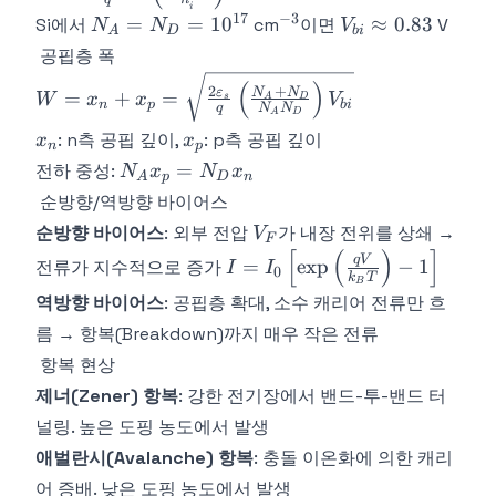
\frac{k_BT}
i
17
−
3
N_A =
^{-3}
V_{bi}
=
=
1
0
≈
0.83
Si에서
cm
이면
V
N
N
V
{q}\ln\left(\frac{N_A
A
D
bi
N_D =
\approx
공핍층 폭
N_D}{n_i^2}\right)
10^{17}
0.83
W = x_n + x_p =
(
)
2
+
ε
N
N
=
+
=
W
x
x
V
s
A
D
n
p
bi
\sqrt{\frac{2\varepsilon_s}
q
N
N
A
D
{q}\left(\frac{N_A +
x_n
x_p
: n측 공핍 깊이,
: p측 공핍 깊이
x
x
n
p
N_D}{N_A
N_A
=
전하 중성:
N
x
N
x
A
p
D
n
N_D}\right)V_{bi}}
x_p
순방향/역방향 바이어스
=
V_F
순방향 바이어스
: 외부 전압
가 내장 전위를 상쇄 →
V
F
N_D
[
(
)
]
I =
q
V
=
exp
−
1
전류가 지수적으로 증가
x_n
I
I
0
k
T
I_0\left[\exp\left(\frac{qV}
B
역방향 바이어스
: 공핍층 확대, 소수 캐리어 전류만 흐
{k_BT}\right) - 1\right]
름 → 항복(Breakdown)까지 매우 작은 전류
항복 현상
제너(Zener) 항복
: 강한 전기장에서 밴드-투-밴드 터
널링. 높은 도핑 농도에서 발생
애벌란시(Avalanche) 항복
: 충돌 이온화에 의한 캐리
어 증배. 낮은 도핑 농도에서 발생