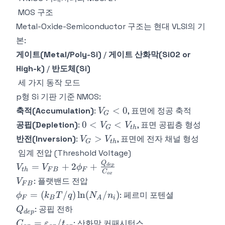
+
MOS 구조
1)I_B
Metal-Oxide-Semiconductor 구조는 현대 VLSI의 기
본:
게이트(Metal/Poly-Si)
/
게이트 산화막(SiO2 or
High-k)
/
반도체(Si)
세 가지 동작 모드
p형 Si 기판 기준 NMOS:
V_G
<
0
축적(Accumulation)
:
, 표면에 정공 축적
V
G
< 0
0 <
0
<
<
공핍(Depletion)
:
, 표면 공핍층 형성
V
V
G
t
h
V_G <
V_G >
>
반전(Inversion)
:
, 표면에 전자 채널 형성
V
V
G
t
h
V_{th}
V_{th}
임계 전압 (Threshold Voltage)
Q
V_{th} =
=
+
2
+
d
e
p
V
V
ϕ
t
h
F
B
F
C
o
x
V_{FB} +
V_{FB}
: 플랫밴드 전압
V
F
B
2\phi_F +
\phi_F =
=
(
/
)
ln
(
/
)
: 페르미 포텐셜
ϕ
k
T
q
N
n
F
B
A
i
\frac{Q_{dep}}
(k_BT/q)\ln(N_A/n_i)
Q_{dep}
: 공핍 전하
Q
{C_{ox}}
d
e
p
C_{ox} =
=
/
: 산화막 커패시턴스
C
ε
t