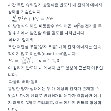
시간 독립 슈뢰딩거 방정식은 반도체 내 전자의 에너지
상태를 기술합니다:
2
-\frac{\hbar^2}
ℏ
2
−
∇
+
=
ψ
V
ψ
E
ψ
2
m
{2m}\nabla^2\psi
2
\psi
|\psi|^2
∣
∣
이 방정식의 해인 파동함수
의 제곱
는 전자를 특
ψ
ψ
+ V\psi = E\psi
정 위치에서 발견할 확률 밀도를 나타냅니다.
에너지 양자화
무한 퍼텐셜 우물(양자 우물) 내의 전자 에너지는 연속
적이지 않고 이산적(quantized)입니다:
2
2
2
E_n =
ℏ
n
π
=
,
=
1
,
2
,
3
,
…
E
n
n
2
2
m
L
\frac{n^2\pi^2\hbar^2}
이 원리가 반도체 내 에너지 밴드 형성의 근본적 이유입
{2mL^2}, \quad n = 1,
니다.
2, 3, \ldots
파울리 배타 원리
동일한 양자 상태에는 두 개 이상의 전자가 존재할 수
없습니다. 이 원리로 인해 N개의 원자가 결합하면 에너
지 레벨이 N개로 분리되고, 결국
에너지 밴드
를 형성합
니다.