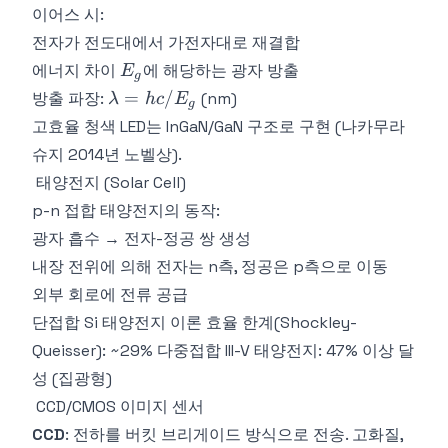
이어스 시:
전자가 전도대에서 가전자대로 재결합
E_g
에너지 차이
에 해당하는 광자 방출
E
g
\lambda
=
/
방출 파장:
(nm)
λ
h
c
E
g
=
고효율 청색 LED는 InGaN/GaN 구조로 구현 (나카무라
hc/E_g
슈지 2014년 노벨상).
태양전지 (Solar Cell)
p-n 접합 태양전지의 동작:
광자 흡수 → 전자-정공 쌍 생성
내장 전위에 의해 전자는 n측, 정공은 p측으로 이동
외부 회로에 전류 공급
단접합 Si 태양전지 이론 효율 한계(Shockley-
Queisser): ~29% 다중접합 III-V 태양전지: 47% 이상 달
성 (집광형)
CCD/CMOS 이미지 센서
CCD
: 전하를 버킷 브리게이드 방식으로 전송. 고화질,