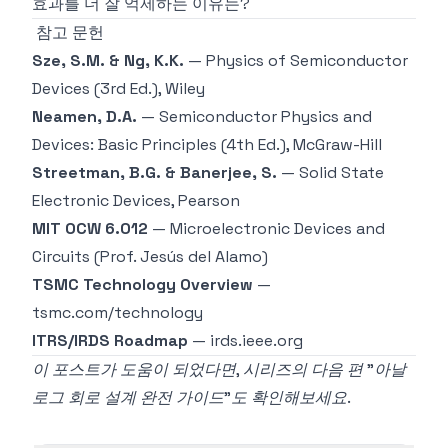
효과를 더 잘 억제하는 이유는?
참고 문헌
Sze, S.M. & Ng, K.K.
—
Physics of Semiconductor
Devices
(3rd Ed.), Wiley
Neamen, D.A.
—
Semiconductor Physics and
Devices: Basic Principles
(4th Ed.), McGraw-Hill
Streetman, B.G. & Banerjee, S.
—
Solid State
Electronic Devices
, Pearson
MIT OCW 6.012
— Microelectronic Devices and
Circuits (Prof. Jesús del Alamo)
TSMC Technology Overview
—
tsmc.com/technology
ITRS/IRDS Roadmap
— irds.ieee.org
이 포스트가 도움이 되었다면, 시리즈의 다음 편 "아날
로그 회로 설계 완전 가이드"도 확인해보세요.