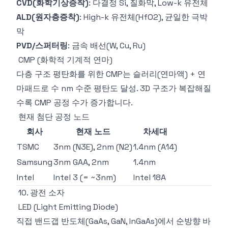
CVD(화학기상증착)
: 다결정 Si, 질화막, Low-k 유전체
ALD(원자층증착)
: High-k 유전체(HfO2), 균일한 극박
막
PVD/스퍼터링
: 금속 배선(W, Cu, Ru)
CMP (화학적 기계적 연마)
다층 구조 평탄화를 위한 CMP는 슬러리(연마액) + 연
마패드로 수 nm 수준 평탄도 달성. 3D 구조가 복잡해질
수록 CMP 공정 수가 증가합니다.
현재 첨단 공정 노드
회사
현재 노드
차세대
TSMC
3nm (N3E), 2nm (N2)
1.4nm (A14)
Samsung
3nm GAA, 2nm
1.4nm
Intel
Intel 3 (= ~3nm)
Intel 18A
10. 광전 소자
LED (Light Emitting Diode)
직접 밴드갭 반도체(GaAs, GaN, InGaAs)에서 순방향 바