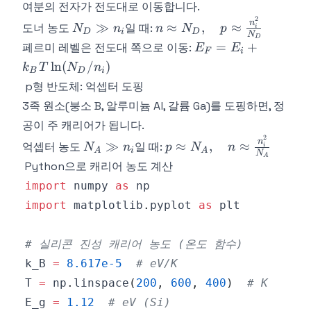
여분의 전자가 전도대로 이동합니다.
2
N_D
n \approx
n
≫
≈
,
≈
도너 농도
일 때:
N
n
n
N
p
i
D
i
D
N
\gg
N_D, \quad
D
E_F = E_i +
=
+
페르미 레벨은 전도대 쪽으로 이동:
E
E
F
i
n_i
p \approx
k_BT\ln(N_D/n_i)
ln
(
/
)
k
T
N
n
\frac{n_i^2}
B
D
i
p형 반도체: 억셉터 도핑
{N_D}
3족 원소(붕소 B, 알루미늄 Al, 갈륨 Ga)를 도핑하면, 정
공이 주 캐리어가 됩니다.
2
N_A
p \approx
n
≫
≈
,
≈
억셉터 농도
일 때:
N
n
p
N
n
i
A
i
A
N
\gg
N_A, \quad
A
Python으로 캐리어 농도 계산
n_i
n \approx
import
 numpy 
as
\frac{n_i^2}
import
 matplotlib
.
pyplot 
as
{N_A}
# 실리콘 진성 캐리어 농도 (온도 함수)
k_B 
=
8.617e-5
# eV/K
T 
=
 np
.
linspace
(
200
,
600
,
400
)
# K
E_g 
=
1.12
# eV (Si)