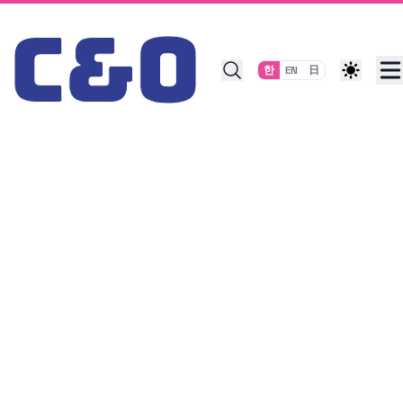
Skip to content
한
EN
日