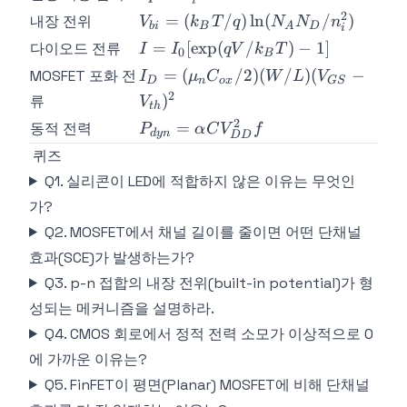
i
n_i^2
E_g/2k_BT)
2
V_{bi} =
=
(
/
)
ln
(
/
)
내장 전위
V
k
T
q
N
N
n
bi
B
A
D
i
(k_BT/q)\ln(N_A
I =
=
[
exp
(
/
)
−
1
]
다이오드 전류
I
I
q
V
k
T
0
B
N_D / n_i^2)
I_0[\exp(qV/k_BT)-1]
I_D =
=
(
/2
)
(
/
)
(
−
MOSFET 포화 전
I
μ
C
W
L
V
D
n
o
x
GS
(\mu_n
2
)
류
V
t
h
C_{ox}/2)
2
P_{dyn}
=
동적 전력
P
α
C
V
f
(W/L)
d
y
n
D
D
= \alpha
퀴즈
(V_{GS}-
C
V_{th})^2
Q1. 실리콘이 LED에 적합하지 않은 이유는 무엇인
V_{DD}^2
가?
f
Q2. MOSFET에서 채널 길이를 줄이면 어떤 단채널
효과(SCE)가 발생하는가?
Q3. p-n 접합의 내장 전위(built-in potential)가 형
성되는 메커니즘을 설명하라.
Q4. CMOS 회로에서 정적 전력 소모가 이상적으로 0
에 가까운 이유는?
Q5. FinFET이 평면(Planar) MOSFET에 비해 단채널