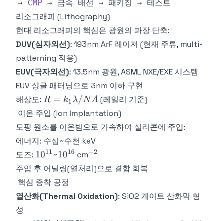
→ 
CMP
리소그래피 (Lithography)
현대 리소그래피의 핵심은 광원의 파장 단축:
DUV(심자외선)
: 193nm ArF 레이저 (현재 주류, multi-
patterning 적용)
EUV(극자외선)
: 13.5nm 광원, ASML NXE/EXE 시스템
EUV 싱글 패터닝으로 3nm 이하 구현
R =
=
/
해상도:
(레일리 기준)
R
k
λ
N
A
1
k_1\lambda/NA
이온 주입 (Ion Implantation)
도핑 원소를 이온빔으로 가속하여 실리콘에 주입:
에너지: 수십~수천 keV
11
16
−
2
10^{11}
10^{16}
^{-2}
1
0
1
0
도즈:
~
cm
주입 후 어닐링(열처리)으로 결함 회복
핵심 증착 공정
열산화(Thermal Oxidation)
: SiO2 게이트 산화막 형
성