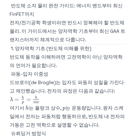
반도체 소자 물리 완전 가이드: 에너지 밴드부터 최신
FinFET까지
전자/전기공학 학생이라면 반드시 정복해야 할 반도체
물리. 이 가이드에서는 양자역학 기초부터 최신 GAA 트
랜지스터까지 체계적으로 다룹니다.
1. 양자역학 기초 (반도체 이해를 위한)
반도체 동작을 이해하려면 고전역학이 아닌 양자역학
의 언어가 필요합니다.
파동-입자 이중성
드브로이(de Broglie)는 입자도 파동의 성질을 가진다
고 제안했습니다. 전자의 파장은 다음과 같습니다:
\lambda
h
h
=
=
λ
p
m
v
=
h
p
여기서
는 플랑크 상수,
는 운동량입니다. 원자 스케
h
p
\frac{h}
일에서 전자는 파동처럼 행동하므로, 반도체 내 전자의
{p} =
거동은 고전 역학으로 설명할 수 없습니다.
\frac{h}
{mv}
슈뢰딩거 방정식