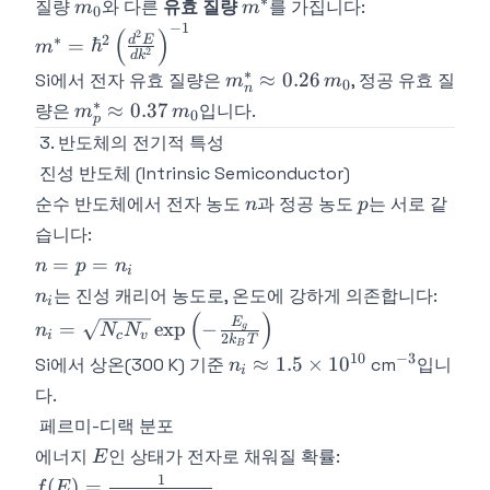
∗
m_0
m^*
질량
와 다른
유효 질량
를 가집니다:
m
m
0
−
1
m^* = \hbar^2
(
)
2
∗
2
d
E
=
ℏ
m
2
d
k
\left(\frac{d^2E}
∗
m_n^*
≈
0.26
Si에서 전자 유효 질량은
, 정공 유효 질
m
m
{dk^2}\right)^{-1}
0
n
\approx
∗
m_p^*
≈
0.37
량은
입니다.
m
m
0
p
0.26\,m_0
\approx
3. 반도체의 전기적 특성
0.37\,m_0
진성 반도체 (Intrinsic Semiconductor)
n
p
순수 반도체에서 전자 농도
과 정공 농도
는 서로 같
n
p
습니다:
n
=
=
n
p
n
i
=
n_i
는 진성 캐리어 농도로, 온도에 강하게 의존합니다:
n
i
p
(
)
n_i = \sqrt{N_c
E
=
exp
−
g
n
N
N
=
i
c
v
2
k
T
N_v}\exp\left(-
B
10
−
3
n_i
^{-3}
n_i
≈
1.5
×
1
0
Si에서 상온(300 K) 기준
cm
입니
n
\frac{E_g}
i
\approx
다.
{2k_BT}\right)
1.5
페르미-디랙 분포
\times
E
에너지
인 상태가 전자로 채워질 확률:
E
10^{10}
1
f(E) = \frac{1}
(
)
=
f
E