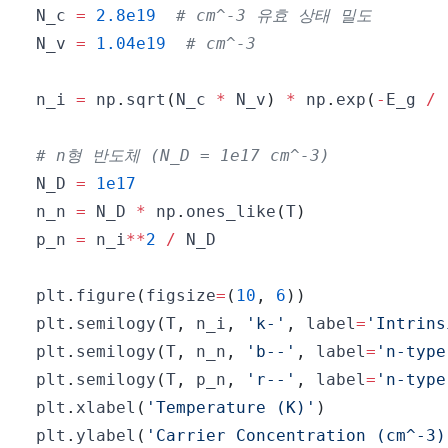
N_c 
=
2.8e19
# cm^-3 유효 상태 밀도
N_v 
=
1.04e19
# cm^-3
n_i 
=
 np
.
sqrt
(
N_c 
*
 N_v
)
*
 np
.
exp
(
-
E_g 
/
# n형 반도체 (N_D = 1e17 cm^-3)
N_D 
=
1e17
n_n 
=
 N_D 
*
 np
.
ones_like
(
T
)
p_n 
=
 n_i
**
2
/
plt
.
figure
(
figsize
=
(
10
,
6
)
)
plt
.
semilogy
(
T
,
 n_i
,
'k-'
,
 label
=
'Intrins
plt
.
semilogy
(
T
,
 n_n
,
'b--'
,
 label
=
'n-type
plt
.
semilogy
(
T
,
 p_n
,
'r--'
,
 label
=
'n-type
plt
.
xlabel
(
'Temperature (K)'
)
plt
.
ylabel
(
'Carrier Concentration (cm^-3)