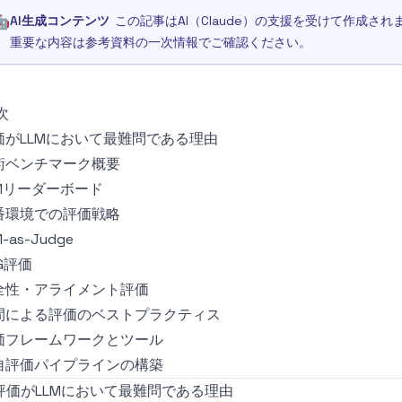
🤖
AI生成コンテンツ
この記事はAI（Claude）の支援を受けて作成
重要な内容は参考資料の一次情報でご確認ください。
次
価がLLMにおいて最難問である理由
術ベンチマーク概要
LMリーダーボード
番環境での評価戦略
M-as-Judge
G評価
全性・アライメント評価
間による評価のベストプラクティス
価フレームワークとツール
自評価パイプラインの構築
. 評価がLLMにおいて最難問である理由