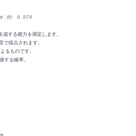
# 例: 0.874
ドを生成する能力を測定します。
合否で採点されます。
によるものです。
通過する確率。