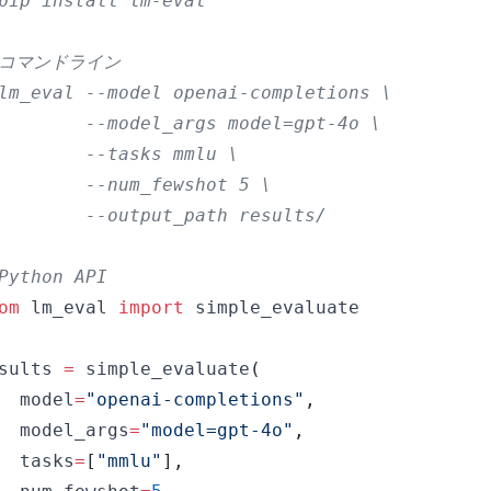
pip install lm-eval
 コマンドライン
lm_eval --model openai-completions \
        --model_args model=gpt-4o \
        --tasks mmlu \
        --num_fewshot 5 \
        --output_path results/
Python API
om
 lm_eval 
import
sults 
=
 simple_evaluate
(
  model
=
"openai-completions"
,
  model_args
=
"model=gpt-4o"
,
  tasks
=
[
"mmlu"
]
,