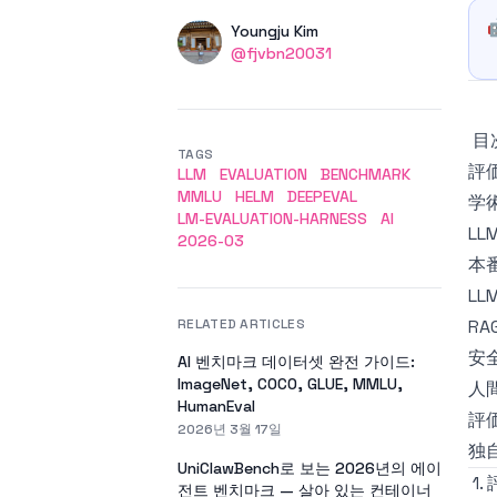
Authors
Name
Youngju Kim
Twitter
@fjvbn20031
目
TAGS
評
LLM
EVALUATION
BENCHMARK
MMLU
HELM
DEEPEVAL
学
LM-EVALUATION-HARNESS
AI
L
2026-03
本
LL
RELATED ARTICLES
RA
安
AI 벤치마크 데이터셋 완전 가이드:
ImageNet, COCO, GLUE, MMLU,
人
HumanEval
評
2026년 3월 17일
独
UniClawBench로 보는 2026년의 에이
1
전트 벤치마크 — 살아 있는 컨테이너