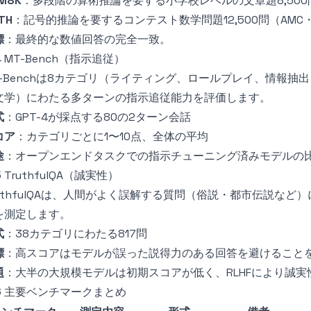
M8K
：多段階の算術推論を要する小学校レベルの文章題8,500
TH
：記号的推論を要するコンテスト数学問題12,500問（AMC・
標
：最終的な数値回答の完全一致。
.4 MT-Bench（指示追従）
T-Benchは8カテゴリ（ライティング、ロールプレイ、情報抽
文学）にわたる多ターンの指示追従能力を評価します。
式
：GPT-4が採点する80の2ターン会話
コア
：カテゴリごとに1〜10点、全体の平均
途
：オープンエンドタスクでの指示チューニング済みモデルの
5 TruthfulQA（誠実性）
ruthfulQAは、人間がよく誤解する質問（俗説・都市伝説な
を測定します。
式
：38カテゴリにわたる817問
標
：高スコアはモデルが誤った説得力のある回答を避けること
題
：大半の大規模モデルは初期スコアが低く、RLHFにより誠実
.6 主要ベンチマークまとめ