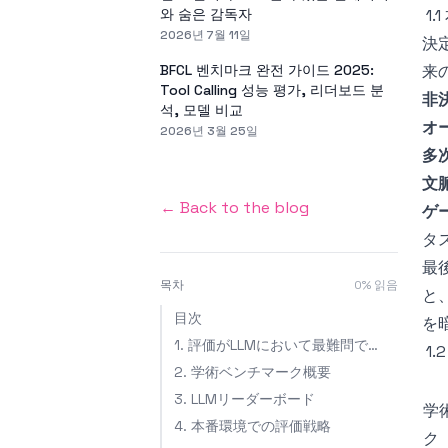
와 숨은 감독자
1
2026년 7월 11일
決
BFCL 벤치마크 완전 가이드 2025:
来
Tool Calling 성능 평가, 리더보드 분
非
석, 모델 비교
オ
2026년 3월 25일
多
文
← Back to the blog
ゲ
タ
最
목차
0
% 읽음
と
目次
を
1. 評価がLLMにおいて最難問である理由
1
2. 学術ベンチマーク概要
3. LLMリーダーボード
学
4. 本番環境での評価戦略
ク