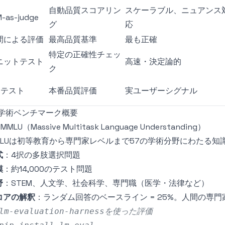
自動品質スコアリン
スケーラブル、ニュアンス
M-as-judge
グ
応
間による評価
最高品質基準
最も正確
特定の正確性チェッ
ニットテスト
高速・決定論的
ク
Bテスト
本番品質評価
実ユーザーシグナル
. 学術ベンチマーク概要
1 MMLU（Massive Multitask Language Understanding）
MLUは初等教育から専門家レベルまで57の学術分野にわたる知
式
：4択の多肢選択問題
模
：約14,000のテスト問題
野
：STEM、人文学、社会科学、専門職（医学・法律など）
コアの解釈
：ランダム回答のベースライン = 25%。人間の専門家 
 lm-evaluation-harnessを使った評価