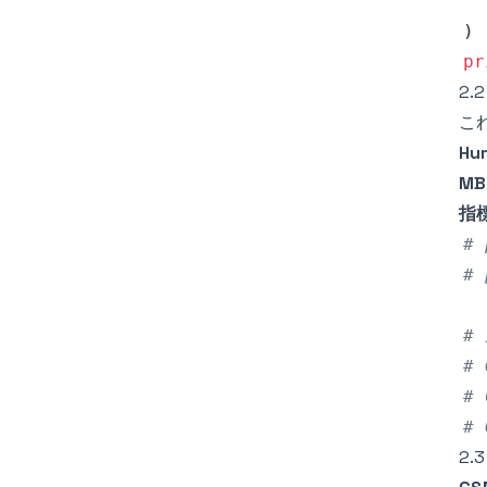
  
)
pr
2.
こ
Hu
MB
指
#
#
#
# 
# 
# 
2.