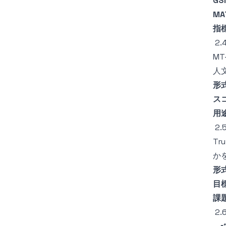
GS
MA
指
2
M
人
形
ス
用
2.
T
か
形
目
課
2