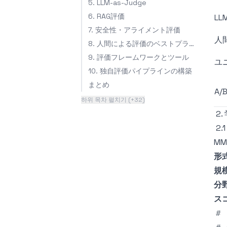
5. LLM-as-Judge
6. RAG評価
LL
7. 安全性・アライメント評価
人
8. 人間による評価のベストプラクティス
9. 評価フレームワークとツール
ユ
10. 独自評価パイプラインの構築
まとめ
A/
하위 목차 펼치기 (+32)
2
2.
M
形
規
分
ス
#