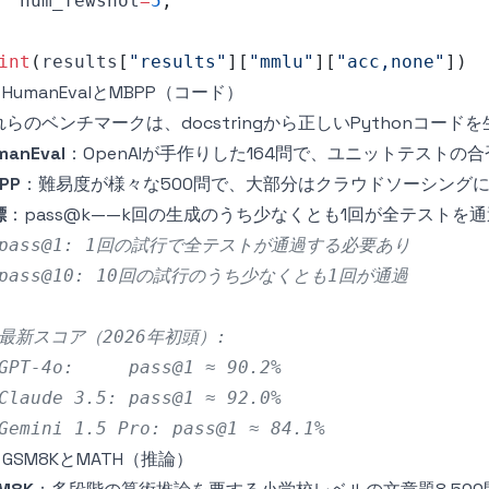
  num_fewshot
=
5
,
int
(
results
[
"results"
]
[
"mmlu"
]
[
"acc,none"
]
)
2 HumanEvalとMBPP（コード）
れらのベンチマークは、docstringから正しいPythonコー
manEval
：OpenAIが手作りした164問で、ユニットテストの
PP
：難易度が様々な500問で、大部分はクラウドソーシング
標
：pass@k——k回の生成のうち少なくとも1回が全テストを
 pass@1: 1回の試行で全テストが通過する必要あり
 pass@10: 10回の試行のうち少なくとも1回が通過
 最新スコア（2026年初頭）:
GPT-4o:     pass@1 ≈ 90.2%
Claude 3.5: pass@1 ≈ 92.0%
Gemini 1.5 Pro: pass@1 ≈ 84.1%
3 GSM8KとMATH（推論）