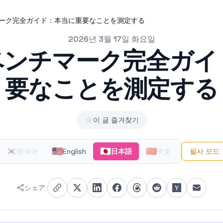
マーク完全ガイド：本当に重要なことを測定する
2026년 3월 17일 화요일
ベンチマーク完全ガ
要なことを測定する
⭐
이 글 즐겨찾기
🇰🇷
🇺🇸
🇯🇵
🇨🇳
한국어
English
日本語
中文
필사 모드
シェア