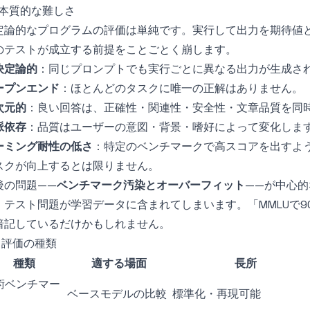
.1 本質的な難しさ
定論的なプログラムの評価は単純です。実行して出力を期待値と
のテストが成立する前提をことごとく崩します。
決定論的
：同じプロンプトでも実行ごとに異なる出力が生成さ
ープンエンド
：ほとんどのタスクに唯一の正解はありません。
次元的
：良い回答は、正確性・関連性・安全性・文章品質を同
脈依存
：品質はユーザーの意図・背景・嗜好によって変化しま
ーミング耐性の低さ
：特定のベンチマークで高スコアを出すよ
スクが向上するとは限りません。
後の問題——
ベンチマーク汚染とオーバーフィット
——が中心
、テスト問題が学習データに含まれてしまいます。「MMLUで9
暗記しているだけかもしれません。
.2 評価の種類
種類
適する場面
長所
術ベンチマー
ベースモデルの比較
標準化・再現可能