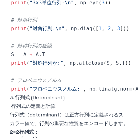
print
(
"3x3単位行列:\n"
,
 np
.
eye
(
3
)
)
# 対角行列
print
(
"対角行列:\n"
,
 np
.
diag
(
[
1
,
2
,
3
]
)
)
# 対称行列の確認
S 
=
 A 
+
 A
.
print
(
"対称行列か:"
,
 np
.
allclose
(
S
,
 S
.
T
)
)
# フロベニウスノルム
print
(
"フロベニウスノルム:"
,
 np
.
linalg
.
norm
(
3. 行列式 (Determinant)
行列式の定義と計算
行列式（determinant）は正方行列に定義されるス
カラー値で、行列の重要な性質をエンコードします。
2×2行列式：