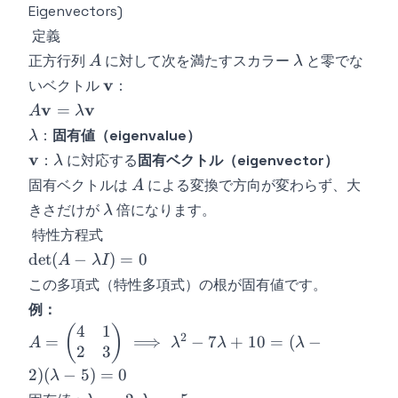
Eigenvectors)
定義
A
\lambda
正方行列
に対して次を満たすスカラー
と零でな
A
λ
\mathbf{v}
v
いベクトル
：
A\mathbf{v} =
v
v
=
A
λ
\lambda\mathbf{v}
\lambda
：
固有値（eigenvalue）
λ
\mathbf{v}
\lambda
v
：
に対応する
固有ベクトル（eigenvector）
λ
A
固有ベクトルは
による変換で方向が変わらず、大
A
\lambda
きさだけが
倍になります。
λ
特性方程式
\det(A -
det
(
−
)
=
0
A
λ
I
\lambda
この多項式（特性多項式）の根が固有値です。
I) = 0
例：
4
1
A =
(
)
2
=
⟹
−
7
+
10
=
(
−
A
λ
λ
λ
2
3
\begin{pmatrix}
4 & 1 \\ 2 & 3
2
)
(
−
5
)
=
0
λ
\end{pmatrix}