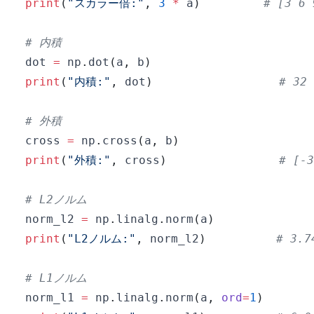
print
(
"スカラー倍:"
,
3
*
 a
)
# [3 6 
# 内積
dot 
=
 np
.
dot
(
a
,
 b
)
print
(
"内積:"
,
 dot
)
# 32
# 外積
cross 
=
 np
.
cross
(
a
,
 b
)
print
(
"外積:"
,
 cross
)
# [-3
# L2ノルム
norm_l2 
=
 np
.
linalg
.
norm
(
a
)
print
(
"L2ノルム:"
,
 norm_l2
)
# 3.7
# L1ノルム
norm_l1 
=
 np
.
linalg
.
norm
(
a
,
ord
=
1
)