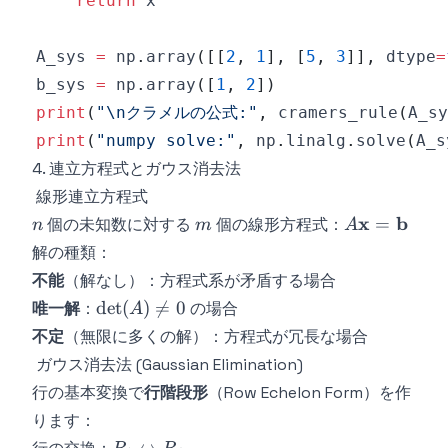
return
A_sys 
=
 np
.
array
(
[
[
2
,
1
]
,
[
5
,
3
]
]
,
 dtype
=
b_sys 
=
 np
.
array
(
[
1
,
2
]
)
print
(
"\nクラメルの公式:"
,
 cramers_rule
(
A_sy
print
(
"numpy solve:"
,
 np
.
linalg
.
solve
(
A_s
4. 連立方程式とガウス消去法
線形連立方程式
n
m
A\mathbf{
x
b
=
個の未知数に対する
個の線形方程式：
n
m
A
=
解の種類：
\mathbf{b}
不能
（解なし）：方程式系が矛盾する場合
\det(A)
det
(
)

=
0
唯一解
：
の場合
A
\neq 0
不定
（無限に多くの解）：方程式が冗長な場合
ガウス消去法 (Gaussian Elimination)
行の基本変換で
行階段形
（Row Echelon Form）を作
ります：
R_i