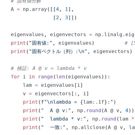
# 固有値分解
A 
=
 np
.
array
(
[
[
4
,
1
]
,
[
2
,
3
]
]
)
eigenvalues
,
 eigenvectors 
=
 np
.
linalg
.
eig
print
(
"固有値:"
,
 eigenvalues
)
# [
print
(
"固有ベクトル（列）:\n"
,
 eigenvectors
)
# 検証: A @ v = lambda * v
for
 i 
in
range
(
len
(
eigenvalues
)
)
:
    lam 
=
 eigenvalues
[
i
]
    v 
=
 eigenvectors
[
:
,
 i
]
print
(
f"\nlambda = 
{
lam
:
.1f
}
:"
)
print
(
"  A @ v:"
,
 np
.
round
(
A @ v
,
4
)
)
print
(
"  lambda * v:"
,
 np
.
round
(
lam 
*
print
(
"  一致:"
,
 np
.
allclose
(
A @ v
,
 la