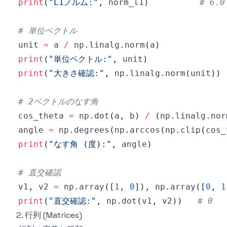
print
(
"L1ノルム:"
,
 norm_l1
)
# 6.0
# 単位ベクトル
unit 
=
 a 
/
 np
.
linalg
.
norm
(
a
)
print
(
"単位ベクトル:"
,
 unit
)
print
(
"大きさ確認:"
,
 np
.
linalg
.
norm
(
unit
)
)
# 2ベクトルのなす角
cos_theta 
=
 np
.
dot
(
a
,
 b
)
/
(
np
.
linalg
.
nor
angle 
=
 np
.
degrees
(
np
.
arccos
(
np
.
clip
(
cos_
print
(
"なす角 (度):"
,
 angle
)
# 直交確認
v1
,
 v2 
=
 np
.
array
(
[
1
,
0
]
)
,
 np
.
array
(
[
0
,
1
print
(
"直交確認:"
,
 np
.
dot
(
v1
,
 v2
)
)
# 0
2. 行列 (Matrices)