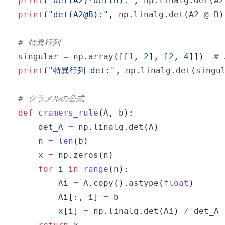
print
(
"det(A2)*det(B):"
,
 np
.
linalg
.
det
(
A2
print
(
"det(A2@B):"
,
 np
.
linalg
.
det
(
A2 @ B
)
# 特異行列
singular 
=
 np
.
array
(
[
[
1
,
2
]
,
[
2
,
4
]
]
)
#
print
(
"特異行列 det:"
,
 np
.
linalg
.
det
(
singu
# クラメルの公式
def
cramers_rule
(
A
,
 b
)
:
    det_A 
=
 np
.
linalg
.
det
(
A
)
    n 
=
len
(
b
)
    x 
=
 np
.
zeros
(
n
)
for
 i 
in
range
(
n
)
:
        Ai 
=
 A
.
copy
(
)
.
astype
(
float
)
        Ai
[
:
,
 i
]
=
        x
[
i
]
=
 np
.
linalg
.
det
(
Ai
)
/