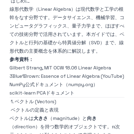
はじめに
線形代数学（Linear Algebra）は現代数学と工学の根
幹をなす分野です。データサイエンス、機械学習、コ
ンピュータグラフィックス、量子力学まで、ほぼすべ
ての技術分野で活用されています。本ガイドでは、ベ
クトルと行列の基礎から特異値分解（SVD）まで、線
形代数の主要概念を体系的に解説します。
参考資料：
Gilbert Strang, MIT OCW 18.06 Linear Algebra
3Blue1Brown: Essence of Linear Algebra (YouTube)
NumPy公式ドキュメント（numpy.org）
scikit-learn PCAドキュメント
1. ベクトル (Vectors)
ベクトルの定義と表現
ベクトルは
大きさ
（magnitude）と
向き
n
（direction）を持つ数学的オブジェクトです。
次
n