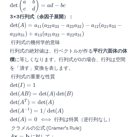
\det\begin{pmatrix}
(
)
a
b
det
=
−
a
d
b
c
a & b \\ c & d
c
d
\end{pmatrix} = ad
3×3行列式（余因子展開）：
- bc
\det(A) =
det
(
)
=
(
−
)
−
(
−
A
a
a
a
a
a
a
a
a
11
22
33
23
32
12
21
33
a_{11}
)
+
(
−
)
a
a
a
a
a
a
a
23
31
13
21
32
22
31
(a_{22}a_{33}
行列式の幾何学的意味
-
行列式の絶対値は、行ベクトルが作る
平行六面体の体
a_{23}a_{32})
- a_{12}
積
に等しくなります。行列式が0の場合、行列は空間
(a_{21}a_{33}
を「潰す」変換を表します。
-
行列式の重要な性質
a_{23}a_{31})
\det(I)
det
(
)
=
1
I
+ a_{13}
= 1
\det(AB) =
det
(
)
=
det
(
)
det
(
)
A
B
A
B
(a_{21}a_{32}
\det(A)\det(B)
\det(A^T)
-
T
det
(
)
=
det
(
)
A
A
= \det(A)
a_{22}a_{31})
−
1
\det(A^{-1})
det
(
)
=
1/
det
(
)
A
A
= 1/\det(A)
\det(A)
det
(
)
=
0
⟺
行列は特異（逆行列なし）
A
= 0 \iff
クラメルの公式 (Cramer's Rule)
A\mathbf{x}
x
b
=
に対して：
A