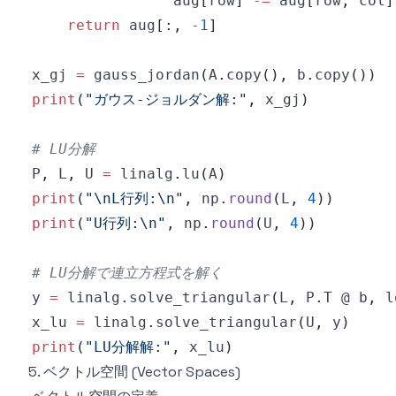
                aug
[
row
]
-=
 aug
[
row
,
 col
]
return
 aug
[
:
,
-
1
]
x_gj 
=
 gauss_jordan
(
A
.
copy
(
)
,
 b
.
copy
(
)
)
print
(
"ガウス-ジョルダン解:"
,
 x_gj
)
# LU分解
P
,
 L
,
 U 
=
 linalg
.
lu
(
A
)
print
(
"\nL行列:\n"
,
 np
.
round
(
L
,
4
)
)
print
(
"U行列:\n"
,
 np
.
round
(
U
,
4
)
)
# LU分解で連立方程式を解く
y 
=
 linalg
.
solve_triangular
(
L
,
 P
.
T @ b
,
 l
x_lu 
=
 linalg
.
solve_triangular
(
U
,
 y
)
print
(
"LU分解解:"
,
 x_lu
)
5. ベクトル空間 (Vector Spaces)