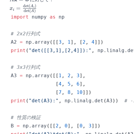
=
d
e
t
(
)
x_i =
A
=
i
x
i
d
e
t
(
)
A
\mathbf{b}
\frac{\det(A_i)}
import
 numpy 
as
{\det(A)}
# 2x2行列式
A2 
=
 np
.
array
(
[
[
3
,
1
]
,
[
2
,
4
]
]
)
print
(
"det([[3,1],[2,4]]):"
,
 np
.
linalg
.
de
# 3x3行列式
A3 
=
 np
.
array
(
[
[
1
,
2
,
3
]
,
[
4
,
5
,
6
]
,
[
7
,
8
,
10
]
]
)
print
(
"det(A3):"
,
 np
.
linalg
.
det
(
A3
)
)
# -
# 性質の検証
B 
=
 np
.
array
(
[
[
2
,
0
]
,
[
0
,
3
]
]
)