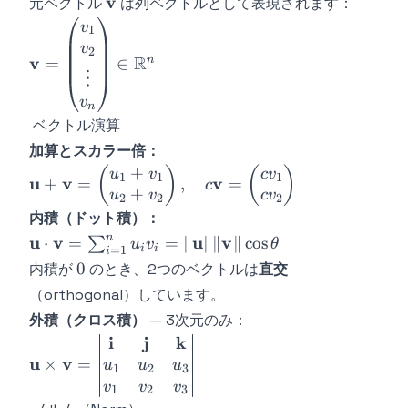
\mathbf{v}
v
元ベクトル
は列ベクトルとして表現されます：
\mathbf{v} =
v
1
\begin{pmatrix}
v
2
R
v
n
=
∈
v_1 \\ v_2 \\
⋮
\vdots \\ v_n
v
n
\end{pmatrix}
ベクトル演算
\in
加算とスカラー倍：
\mathbb{R}^n
+
\mathbf{u} +
(
)
(
)
u
v
c
v
1
1
1
u
v
v
+
=
,
=
c
+
\mathbf{v} =
u
v
c
v
2
2
2
\begin{pmatrix}
内積（ドット積）：
u_1 + v_1 \\
n
\mathbf{u}
u
v
u
v
⋅
=
=
∥
∥∥
∥
cos
∑
u
v
θ
i
i
=
1
i
u_2 + v_2
\cdot
0
0
内積が
のとき、2つのベクトルは
直交
\end{pmatrix},
\mathbf{v} =
（orthogonal）しています。
\quad
\sum_{i=1}^{n}
c\mathbf{v} =
外積（クロス積）
— 3次元のみ：
u_i v_i =
\begin{pmatrix}
i
j
k
\mathbf{u}
\|\mathbf{u}\|
cv_1 \\ cv_2
u
v
\times
×
=
u
u
u
\|\mathbf{v}\|
1
2
3
\end{pmatrix}
\mathbf{v} =
\cos\theta
v
v
v
1
2
3
\begin{vmatrix}