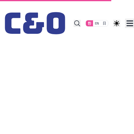
Skip to content
한
EN
日