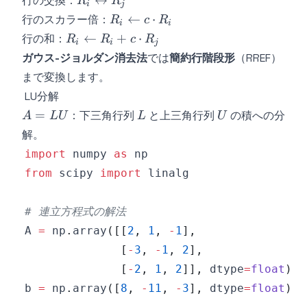
↔
行の交換：
R
R
i
j
\leftrightarrow
R_i
←
⋅
行のスカラー倍：
R
c
R
i
i
R_j
\leftarrow
R_i
←
+
⋅
行の和：
R
R
c
R
i
i
j
c \cdot
\leftarrow
ガウス-ジョルダン消去法
では
簡約行階段形
（RREF）
R_i
R_i + c
まで変換します。
\cdot R_j
LU分解
A
L
U
=
：下三角行列
と上三角行列
の積への分
A
LU
L
U
=
解。
LU
import
 numpy 
as
from
 scipy 
import
# 連立方程式の解法
A 
=
 np
.
array
(
[
[
2
,
1
,
-
1
]
,
[
-
3
,
-
1
,
2
]
,
[
-
2
,
1
,
2
]
]
,
 dtype
=
float
)
b 
=
 np
.
array
(
[
8
,
-
11
,
-
3
]
,
 dtype
=
float
)