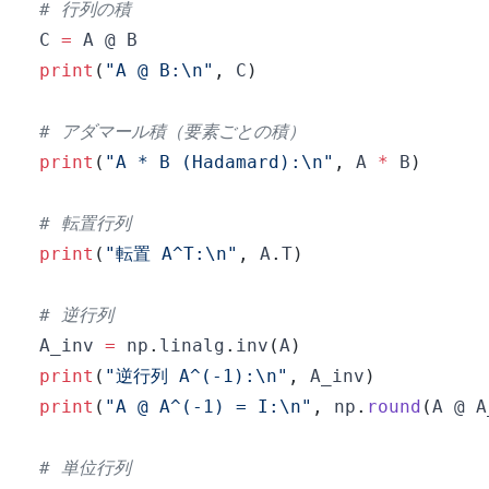
# 行列の積
C 
=
print
(
"A @ B:\n"
,
 C
)
# アダマール積（要素ごとの積）
print
(
"A * B (Hadamard):\n"
,
 A 
*
 B
)
# 転置行列
print
(
"転置 A^T:\n"
,
 A
.
T
)
# 逆行列
A_inv 
=
 np
.
linalg
.
inv
(
A
)
print
(
"逆行列 A^(-1):\n"
,
 A_inv
)
print
(
"A @ A^(-1) = I:\n"
,
 np
.
round
(
A @ A
# 単位行列