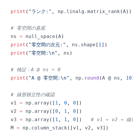
print
(
"ランク:"
,
 np
.
linalg
.
matrix_rank
(
A
)
)
# 零空間の基底
ns 
=
 null_space
(
A
)
print
(
"零空間の次元:"
,
 ns
.
shape
[
1
]
)
print
(
"零空間:\n"
,
 ns
)
# 検証：A @ ns ≈ 0
print
(
"A @ 零空間:\n"
,
 np
.
round
(
A @ ns
,
10
# 線形独立性の確認
v1 
=
 np
.
array
(
[
1
,
0
,
0
]
)
v2 
=
 np
.
array
(
[
0
,
1
,
0
]
)
v3 
=
 np
.
array
(
[
1
,
1
,
0
]
)
# v1 + v2 → 
M 
=
 np
.
column_stack
(
[
v1
,
 v2
,
 v3
]
)