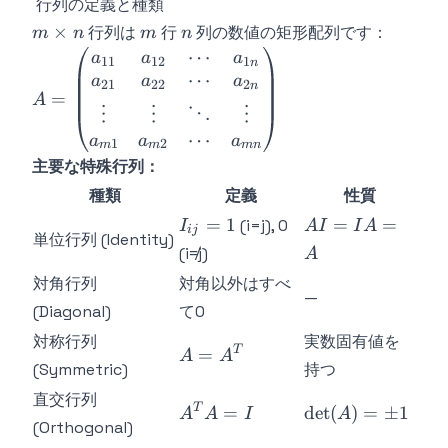
行列の定義と種類
m
m
n
×
行列は
行
列の数値の矩形配列です：
m
n
m
n
\times
⋯
A =
a
a
a
11
12
1
n
n
⋯
\begin{pmatrix}
a
a
a
21
22
2
n
=
A
a_{11} &
⋮
⋮
⋮
⋱
a_{12} & \cdots
⋯
a
a
a
1
2
m
m
mn
& a_{1n} \\
主要な特殊行列：
a_{21} &
a_{22} & \cdots
種類
定義
性質
& a_{2n} \\
I_{ij}
AI
=
1
=
=
(i=j), 0
I
A
I
I
A
ij
単位行列 (Identity)
\vdots & \vdots
= 1
=
(i≠j)
A
& \ddots &
IA
対角行列
対角以外はすべ
\vdots \\
=
—
a_{m1} &
(Diagonal)
て0
A
a_{m2} &
対称行列
実数固有値を
A =
T
=
\cdots &
A
A
(Symmetric)
持つ
A^T
a_{mn}
直交行列
\end{pmatrix}
A^T
\det(A)
T
=
det
(
)
=
±
1
A
A
I
A
(Orthogonal)
A =
= \pm