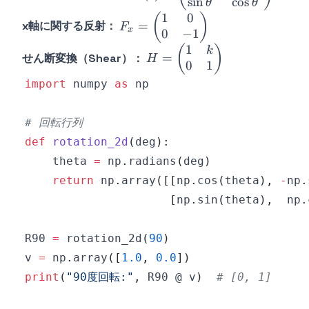
sin
cos
\begin{pmatrix}
θ
θ
1
0
\cos\theta & -
F_x =
(
)
=
x軸に関する反射：
F
x
0
−
1
\sin\theta \\
\begin{pmatrix}
\sin\theta &
1
1 & 0 \\ 0 & -1
H =
(
)
k
=
せん断変換（Shear）：
H
\cos\theta
0
1
\end{pmatrix}
\begin{pmatrix}
\end{pmatrix}
1 & k \\ 0 & 1
import
 numpy 
as
\end{pmatrix}
# 回転行列
def
rotation_2d
(
deg
)
:
    theta 
=
 np
.
radians
(
deg
)
return
 np
.
array
(
[
[
np
.
cos
(
theta
)
,
-
np
.
[
np
.
sin
(
theta
)
,
  np
.
R90 
=
 rotation_2d
(
90
)
v 
=
 np
.
array
(
[
1.0
,
0.0
]
)
print
(
"90度回転:"
,
 R90 @ v
)
# [0, 1]