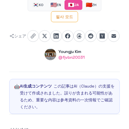
🇰🇷
🇺🇸
🇯🇵
🇨🇳
KO
EN
JA
ZH
필사 모드
シェア
Authors
Name
Youngju Kim
Twitter
@fjvbn20031
🤖
AI生成コンテンツ
この記事はAI（Claude）の支援を
受けて作成されました。誤りが含まれる可能性があ
るため、重要な内容は参考資料の一次情報でご確認
ください。