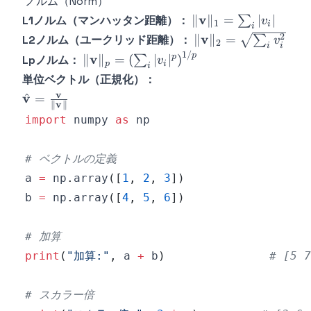
ノルム（Norm）
\mathbf{i} &
\|\mathbf{v}\|_1
v
∥
∥
=
∣
∣
L1ノルム（マンハッタン距離）：
∑
v
1
i
i
\mathbf{j} &
= \sum_{i} |v_i|
\|\mathbf{v}\|_2
2
v
∥
∥
=
L2ノルム（ユークリッド距離）：
∑
v
2
\mathbf{k} \\
i
i
= \sqrt{\sum_{i}
1/
\|\mathbf{v}\|_p =
p
v
p
∥
∥
=
(
∣
∣
)
Lpノルム：
∑
v
u_1 & u_2 &
p
i
i
v_i^2}
\left(\sum_{i}
u_3 \\ v_1 &
単位ベクトル（正規化）：
|v_i|^p\right)^{1/p}
v_2 & v_3
v
\hat{\mathbf{v}}
v
^
=
v
∥
∥
\end{vmatrix}
=
import
 numpy 
as
\frac{\mathbf{v}}
{\|\mathbf{v}\|}
# ベクトルの定義
a 
=
 np
.
array
(
[
1
,
2
,
3
]
)
b 
=
 np
.
array
(
[
4
,
5
,
6
]
)
# 加算
print
(
"加算:"
,
 a 
+
 b
)
# [5 7
# スカラー倍