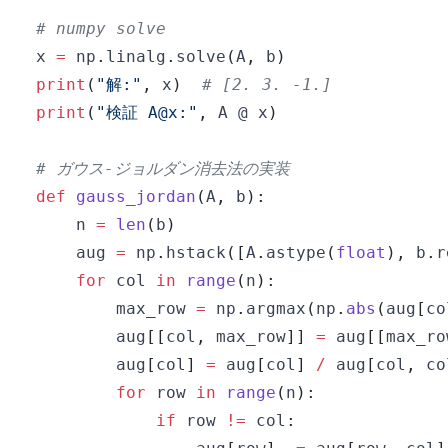
# numpy solve
x 
=
 np
.
linalg
.
solve
(
A
,
 b
)
print
(
"解:"
,
 x
)
# [2. 3. -1.]
print
(
"検証 A@x:"
,
 A @ x
)
# ガウス-ジョルダン消去法の実装
def
gauss_jordan
(
A
,
 b
)
:
    n 
=
len
(
b
)
    aug 
=
 np
.
hstack
(
[
A
.
astype
(
float
)
,
 b
.
r
for
 col 
in
range
(
n
)
:
        max_row 
=
 np
.
argmax
(
np
.
abs
(
aug
[
co
        aug
[
[
col
,
 max_row
]
]
=
 aug
[
[
max_ro
        aug
[
col
]
=
 aug
[
col
]
/
 aug
[
col
,
 co
for
 row 
in
range
(
n
)
:
if
 row 
!=
 col
: