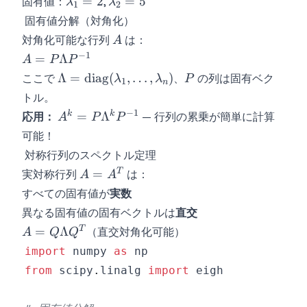
\lambda_1
\lambda_2
=
2
=
5
固有値：
,
λ
λ
1
2
\implies
= 2
= 5
固有値分解（対角化）
\lambda^2 -
A
対角化可能な行列
は：
A
7\lambda + 10
−
1
A = P
=
Λ
= (\lambda-2)
A
P
P
\Lambda
(\lambda-5) = 0
\Lambda =
P
Λ
=
diag
(
,
…
,
)
ここで
、
の列は固有ベク
λ
λ
P
1
n
P^{-1}
\text{diag}
トル。
(\lambda_1,
−
1
A^k =
k
k
=
Λ
応用：
— 行列の累乗が簡単に計算
A
P
P
\ldots,
P\Lambda^k
可能！
\lambda_n)
P^{-1}
対称行列のスペクトル定理
A =
T
=
実対称行列
は：
A
A
A^T
すべての固有値が
実数
異なる固有値の固有ベクトルは
直交
A =
T
=
Λ
（直交対角化可能）
A
Q
Q
Q\Lambda
import
 numpy 
as
Q^T
from
 scipy
.
linalg 
import