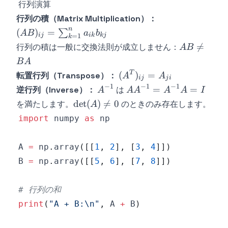
行列演算
I
1
行列の積（Matrix Multiplication）：
n
(AB)_{ij} =
(
)
=
∑
A
B
a
b
ij
ik
k
j
=
1
k
\sum_{k=1}^{n}
AB

=
行列の積は一般に交換法則が成立しません：
A
B
a_{ik} b_{kj}
\neq
B
A
BA
(A^T)_{ij}
T
(
)
=
転置行列（Transpose）：
A
A
ij
j
i
= A_{ji}
−
1
−
1
−
1
A^{-1}
AA^{-1}
=
=
逆行列（Inverse）：
は
A
A
A
A
A
I
=
\det(A)
det
(
)

=
0
を満たします。
のときのみ存在します。
A
A^{-1}A
\neq 0
import
 numpy 
as
= I
A 
=
 np
.
array
(
[
[
1
,
2
]
,
[
3
,
4
]
]
)
B 
=
 np
.
array
(
[
[
5
,
6
]
,
[
7
,
8
]
]
)
# 行列の和
print
(
"A + B:\n"
,
 A 
+
 B
)