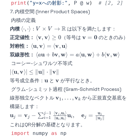
print
(
"y=xへの射影:"
,
 P @ w
)
# [2, 2]
7. 内積空間 (Inner Product Spaces)
内積の定義
\langle
R
⟨
⋅
,
⋅
⟩
:
×
→
内積
は以下を満たします：
V
V
\cdot, \cdot
\langle
\mathbf{v}
v
v
v
0
⟨
,
⟩
≥
0
=
正定値性：
（等号は
のときのみ）
\rangle: V
\mathbf{v},
=
\langle
u
v
v
u
⟨
,
⟩
=
⟨
,
⟩
対称性：
\times V \to
\mathbf{v}
\mathbf{0}
\mathbf{u},
\langle
u
v
w
u
w
v
w
⟨
+
,
⟩
=
⟨
,
⟩
+
⟨
,
⟩
双線形性：
a
b
a
b
\mathbb{R}
\rangle \geq
\mathbf{v}
a\mathbf{u}
コーシー-シュワルツ不等式
0
\rangle =
+
|\langle
u
v
u
v
∣
⟨
,
⟩
∣
≤
∥
∥
⋅
∥
∥
\langle
b\mathbf{v},
\mathbf{u},
\mathbf{u}
\mathbf{v}
u
v
等号成立条件：
\mathbf{v},
と
が平行なとき。
\mathbf{w}
\mathbf{v}
\mathbf{u}
グラム-シュミット過程 (Gram-Schmidt Process)
\rangle =
\rangle| \leq
\rangle
a\langle
\mathbf{v}_1,
v
v
,
…
,
線形独立なベクトル
から正規直交基底を
\|\mathbf{u}\|
1
k
\mathbf{u},
\ldots,
\cdot
構築します：
\mathbf{w}
\mathbf{v}_k
v
u
u
\|\mathbf{v}\|
⟨
,
⟩
−
1
\mathbf{u}_j =
j
u
v
u
e
=
−
,
=
∑
j
i
j
\rangle +
j
j
i
j
u
u
u
=
1
⟨
,
⟩
∥
∥
i
i
i
j
\mathbf{v}_j -
これはQR分解の基礎となります。
b\langle
\sum_{i=1}^{j-1}
\mathbf{v},
import
 numpy 
as
\frac{\langle