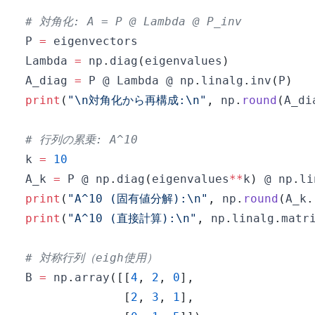
# 対角化: A = P @ Lambda @ P_inv
P 
=
Lambda 
=
 np
.
diag
(
eigenvalues
)
A_diag 
=
 P @ Lambda @ np
.
linalg
.
inv
(
P
)
print
(
"\n対角化から再構成:\n"
,
 np
.
round
(
A_di
# 行列の累乗: A^10
k 
=
10
A_k 
=
 P @ np
.
diag
(
eigenvalues
**
k
)
 @ np
.
li
print
(
"A^10 (固有値分解):\n"
,
 np
.
round
(
A_k
.
print
(
"A^10 (直接計算):\n"
,
 np
.
linalg
.
matr
# 対称行列（eigh使用）
B 
=
 np
.
array
(
[
[
4
,
2
,
0
]
,
[
2
,
3
,
1
]
,