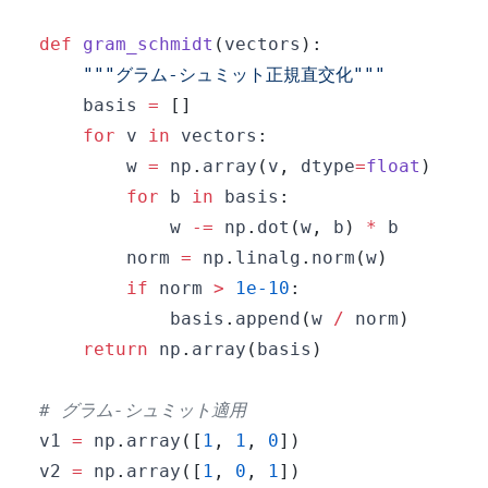
\mathbf{w}
\mathbf{v}_j,
\rangle
\mathbf{u}_i
def
gram_schmidt
(
vectors
)
:
\rangle}{\langle
"""グラム-シュミット正規直交化"""
\mathbf{u}_i,
    basis 
=
[
]
\mathbf{u}_i
for
 v 
in
 vectors
:
\rangle}
\mathbf{u}_i, \quad
        w 
=
 np
.
array
(
v
,
 dtype
=
float
)
\mathbf{e}_j =
for
 b 
in
 basis
:
\frac{\mathbf{u}_j}
            w 
-=
 np
.
dot
(
w
,
 b
)
*
{\|\mathbf{u}_j\|}
        norm 
=
 np
.
linalg
.
norm
(
w
)
if
 norm 
>
1e-10
:
            basis
.
append
(
w 
/
 norm
)
return
 np
.
array
(
basis
)
# グラム-シュミット適用
v1 
=
 np
.
array
(
[
1
,
1
,
0
]
)
v2 
=
 np
.
array
(
[
1
,
0
,
1
]
)