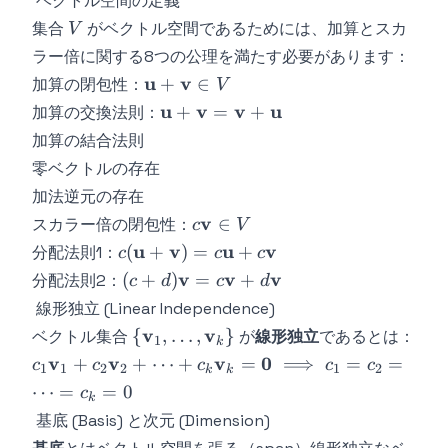
ベクトル空間の定義
V
集合
がベクトル空間であるためには、加算とスカ
V
ラー倍に関する8つの公理を満たす必要があります：
\mathbf{u}
u
v
+
∈
加算の閉包性：
V
+
\mathbf{u}
u
v
v
u
+
=
+
加算の交換法則：
\mathbf{v}
+
加算の結合法則
\in V
\mathbf{v}
零ベクトルの存在
=
加法逆元の存在
\mathbf{v}
c\mathbf{v}
v
∈
スカラー倍の閉包性：
+
c
V
\in V
\mathbf{u}
c(\mathbf{u}+\mathbf{v})
u
v
u
v
(
+
)
=
+
分配法則1：
c
c
c
= c\mathbf{u} +
(c+d)\mathbf{v}
v
v
v
(
+
)
=
+
分配法則2：
c
d
c
d
c\mathbf{v}
= c\mathbf{v} +
線形独立 (Linear Independence)
d\mathbf{v}
\
v
v
{
,
…
,
}
ベクトル集合
が
線形独立
であるとは：
1
k
{\mathbf{v}_1,
c_1\mathbf{v}_1
v
v
v
0
+
+
⋯
+
=
⟹
=
=
c
c
c
c
c
1
1
2
2
1
2
k
k
\ldots,
+
⋯
=
=
0
c
k
\mathbf{v}_k\}
c_2\mathbf{v}_2
基底 (Basis) と次元 (Dimension)
+ \cdots +