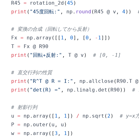
R45 
=
 rotation_2d
(
45
)
print
(
"45度回転:"
,
 np
.
round
(
R45 @ v
,
4
)
)
# 変換の合成（回転してから反射）
Fx 
=
 np
.
array
(
[
[
1
,
0
]
,
[
0
,
-
1
]
]
)
T 
=
print
(
"回転+反射:"
,
 T @ v
)
# [0, -1]
# 直交行列の性質
print
(
"R^T @ R = I:"
,
 np
.
allclose
(
R90
.
T @
print
(
"det(R) ="
,
 np
.
linalg
.
det
(
R90
)
)
# 
# 射影行列
u 
=
 np
.
array
(
[
1
,
1
]
)
/
 np
.
sqrt
(
2
)
# y=
P 
=
 np
.
outer
(
u
,
 u
)
w 
=
 np
.
array
(
[
3
,
1
]
)