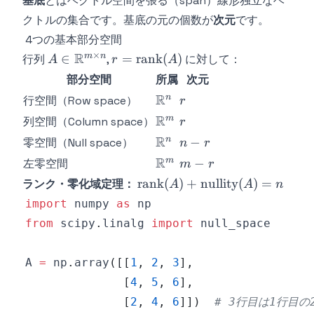
基底
とはベクトル空間を張る（span）線形独立なベ
c_k\mathbf{v}_k
= \mathbf{0}
クトルの集合です。基底の元の個数が
次元
です。
\implies c_1 =
4つの基本部分空間
c_2 = \cdots =
×
A \in
R
r =
m
n
∈
=
rank
(
)
行列
,
に対して：
A
r
A
c_k = 0
\mathbb{R}^{m
\text{rank}
部分空間
所属
次元
\times n}
(A)
\mathbb{R}^n
R
r
n
行空間（Row space）
r
\mathbb{R}^m
R
r
m
列空間（Column space）
r
\mathbb{R}^n
R
n-
n
−
零空間（Null space）
n
r
r
\mathbb{R}^m
R
m-
m
−
左零空間
m
r
r
\text{rank}
rank
(
)
+
nullity
(
)
=
ランク・零化域定理：
A
A
n
(A) +
import
 numpy 
as
\text{nullity}
from
 scipy
.
linalg 
import
(A) = n
A 
=
 np
.
array
(
[
[
1
,
2
,
3
]
,
[
4
,
5
,
6
]
,
[
2
,
4
,
6
]
]
)
# 3行目は1行目