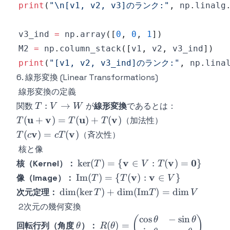
print
(
"\n[v1, v2, v3]のランク:"
,
 np
.
linalg
v3_ind 
=
 np
.
array
(
[
0
,
0
,
1
]
)
M2 
=
 np
.
column_stack
(
[
v1
,
 v2
,
 v3_ind
]
)
print
(
"[v1, v2, v3_ind]のランク:"
,
 np
.
lina
6. 線形変換 (Linear Transformations)
線形変換の定義
T:
:
→
関数
が
線形変換
であるとは：
T
V
W
V
T(\mathbf{u}
u
v
u
v
(
+
)
=
(
)
+
(
)
（加法性）
T
T
T
\to
+ \mathbf{v})
T(c\mathbf{v})
v
v
(
)
=
(
)
（斉次性）
T
c
c
T
W
=
=
核と像
T(\mathbf{u})
cT(\mathbf{v})
\ker(T) = \
v
v
0
ker
(
)
=
{
∈
:
(
)
=
}
核（Kernel）：
T
V
T
+
{\mathbf{v}
\text{Im}(T) =
v
v
Im
(
)
=
{
(
)
:
∈
}
T(\mathbf{v})
像（Image）：
T
T
V
\in V :
\
\dim(\ker T) +
dim
(
ker
)
+
dim
(
Im
)
=
dim
次元定理：
T
T
V
T(\mathbf{v})
{T(\mathbf{v})
\dim(\text{Im}
2次元の幾何変換
=
: \mathbf{v}
T) = \dim V
cos
−
sin
\theta
R(\theta) =
(
)
θ
θ
\mathbf{0}\}
\in V\}
(
)
=
回転行列（角度
）：
θ
R
θ