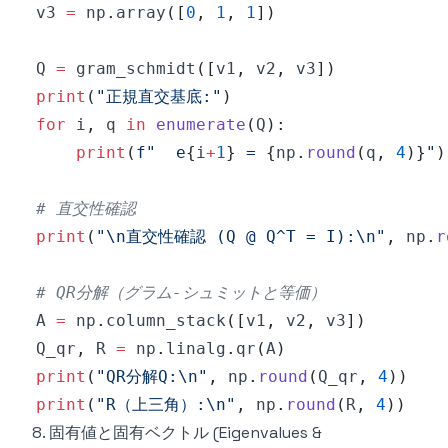
v3 
=
 np
.
array
(
[
0
,
1
,
1
]
)
Q 
=
 gram_schmidt
(
[
v1
,
 v2
,
 v3
]
)
print
(
"正規直交基底:"
)
for
 i
,
 q 
in
enumerate
(
Q
)
:
print
(
f"  e
{
i
+
1
}
 = 
{
np
.
round
(
q
,
4
)
}
"
)
# 直交性確認
print
(
"\n直交性確認 (Q @ Q^T = I):\n"
,
 np
.
r
# QR分解（グラム-シュミットと等価）
A 
=
 np
.
column_stack
(
[
v1
,
 v2
,
 v3
]
)
Q_qr
,
 R 
=
 np
.
linalg
.
qr
(
A
)
print
(
"QR分解Q:\n"
,
 np
.
round
(
Q_qr
,
4
)
)
print
(
"R（上三角）:\n"
,
 np
.
round
(
R
,
4
)
)
8. 固有値と固有ベクトル (Eigenvalues &