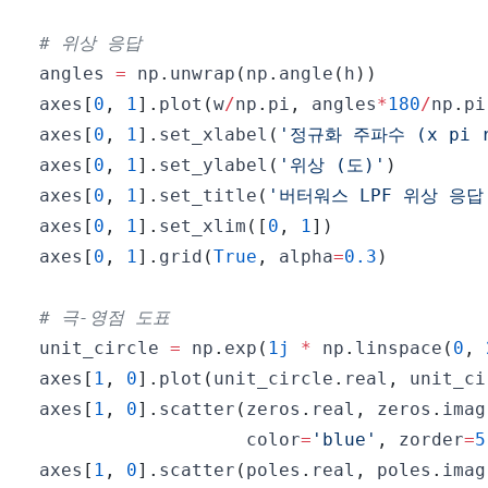
# 위상 응답
angles 
=
 np
.
unwrap
(
np
.
angle
(
h
)
)
axes
[
0
,
1
]
.
plot
(
w
/
np
.
pi
,
 angles
*
180
/
np
.
pi
axes
[
0
,
1
]
.
set_xlabel
(
'정규화 주파수 (x pi 
axes
[
0
,
1
]
.
set_ylabel
(
'위상 (도)'
)
axes
[
0
,
1
]
.
set_title
(
'버터워스 LPF 위상 응답
axes
[
0
,
1
]
.
set_xlim
(
[
0
,
1
]
)
axes
[
0
,
1
]
.
grid
(
True
,
 alpha
=
0.3
)
# 극-영점 도표
unit_circle 
=
 np
.
exp
(
1j
*
 np
.
linspace
(
0
,
axes
[
1
,
0
]
.
plot
(
unit_circle
.
real
,
 unit_ci
axes
[
1
,
0
]
.
scatter
(
zeros
.
real
,
 zeros
.
imag
                   color
=
'blue'
,
 zorder
=
5
axes
[
1
,
0
]
.
scatter
(
poles
.
real
,
 poles
.
imag