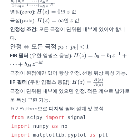
+
+
⋯
+
b
b
z
b
z
0
1
M
−
1
−
1
+
+
⋯
+
{X(z)} =
N
a
z
a
z
1
N
H(z)
z
(
)
=
0
영점(zero):
인
값
H
z
z
\frac{b_0
= 0
H(z)
z
(
)
=
∞
극점(pole):
인
값
+ b_1
H
z
z
=
z^{-1} +
안정성 조건
: 모든 극점이 단위원 내부에 있어야 합니
\infty
\cdots +
다.
b_M z^{-
\text{안정}
안정
⇔
모든
극점
:
∣
∣
<
1
p
p
k
k
M}}{1 +
\Leftrightarrow
−
1
H(z)
(
)
=
+
+
FIR 필터
(유한 임펄스 응답):
H
z
b
b
z
a_1 z^{-1}
0
1
\text{모든 극
= b_0
−
M
⋯
+
+ \cdots +
b
z
M
점 } p_k: |p_k|
+ b_1
a_N z^{-
극점이 원점에만 있어 항상 안정. 선형 위상 특성 가능.
< 1
z^{-1}
N}}
(
)
H(z) =
B
z
(
)
=
IIR 필터
(무한 임펄스 응답):
H
z
+
(
)
A
z
\frac{B(z)}
\cdots
극점이 단위원 내부에 있으면 안정. 적은 계수로 날카로
{A(z)}
+
운 특성 구현 가능.
b_M
5.7 Python으로 디지털 필터 설계 및 분석
z^{-
from
 scipy 
import
M}
import
 numpy 
as
import
 matplotlib
.
pyplot 
as