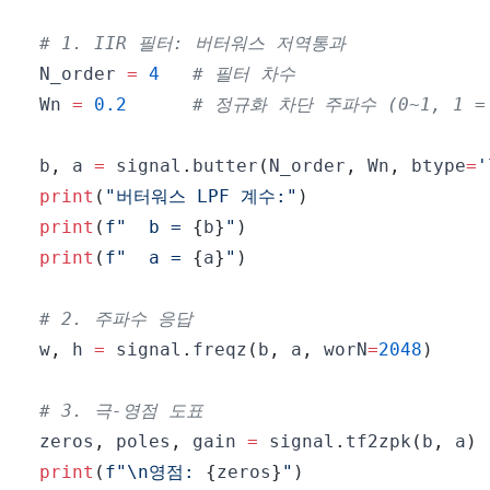
# 1. IIR 필터: 버터워스 저역통과
N_order 
=
4
# 필터 차수
Wn 
=
0.2
# 정규화 차단 주파수 (0~1, 1 = 
b
,
 a 
=
 signal
.
butter
(
N_order
,
 Wn
,
 btype
=
'
print
(
"버터워스 LPF 계수:"
)
print
(
f"  b = 
{
b
}
"
)
print
(
f"  a = 
{
a
}
"
)
# 2. 주파수 응답
w
,
 h 
=
 signal
.
freqz
(
b
,
 a
,
 worN
=
2048
)
# 3. 극-영점 도표
zeros
,
 poles
,
 gain 
=
 signal
.
tf2zpk
(
b
,
 a
)
print
(
f"\n영점: 
{
zeros
}
"
)