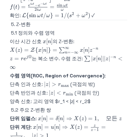
{s^2+\omega^2}, -
−
\frac{e^{i\omega t}}
iω
t
iω
t
f(t) =
−
s
i
n
e
e
ω
t
(
)
=
=
f
t
i\omega\right] = \frac{e^{-
2
iω
ω
{2i\omega}
\frac{e^{i\omega
2
2
\mathcal{L}\
{
sin
/
}
=
1/
(
+
)
확인:
✓
L
ω
t
ω
s
ω
i\omega t}}{-2i\omega}
t} - e^{-i\omega
{\sin\omega
5. Z-변환
t}}{2i\omega} =
t/\omega\} =
5.1 정의와 수렴 영역
\frac{\sin\omega
1/(s^2+\omega^2)
x[n]
t}{\omega}
[
]
이산 시간 신호
의 Z-변환:
x
n
∞
−
X(z) = \mathcal{Z}\
n
(
)
=
{
[
]}
=
[
]
∑
Z
X
z
x
n
x
n
z
=
−
∞
n
{x[n]\} = \sum_{n=-
Ω
−
z =
\sum|x[n]||z|^{-
j
n
=
∣
[
]
∣∣
∣
<
는 복소 변수. 수렴 조건:
∑
z
r
e
x
n
z
\infty}^{\infty}x[n]z^{-
re^{j\Omega}
n} < \infty
∞
n}
수렴 영역(ROC, Region of Convergence)
:
|z| >
∣
∣
>
단측 인과 신호:
(극점의 밖)
z
r
m
a
x
r_{\max}
|z| <
∣
∣
<
단측 반인과 신호:
(극점의 안)
z
r
m
i
n
r_{\min}
양측 신호: 고리 영역 $r_1 < |z| < r_2$
5.2 주요 Z-변환 쌍
x[n] =
[
]
=
[
]
⇒
(
)
=
1
,
모든
단위 임펄스
:
x
n
δ
n
X
z
z
\delta[n]
x[n] = u[n]
z
[
]
=
[
]
⇒
(
)
=
=
단위 계단
:
x
n
u
n
X
z
−
1
z
\Rightarrow
\Rightarrow
1
,
∣
∣
>
1
z