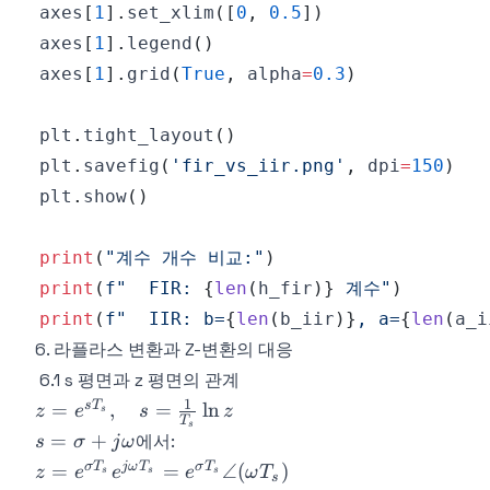
axes
[
1
]
.
set_xlim
(
[
0
,
0.5
]
)
axes
[
1
]
.
legend
(
)
axes
[
1
]
.
grid
(
True
,
 alpha
=
0.3
)
plt
.
tight_layout
(
)
plt
.
savefig
(
'fir_vs_iir.png'
,
 dpi
=
150
)
plt
.
show
(
)
print
(
"계수 개수 비교:"
)
print
(
f"  FIR: 
{
len
(
h_fir
)
}
 계수"
)
print
(
f"  IIR: b=
{
len
(
b_iir
)
}
, a=
{
len
(
a_i
6. 라플라스 변환과 Z-변환의 대응
6.1 s 평면과 z 평면의 관계
1
z =
s
T
=
,
=
ln
z
e
s
z
s
T
s
e^{sT_s},
s =
=
+
에서:
s
σ
j
ω
\quad s
\sigma
z = e^{\sigma
σ
T
j
ω
T
σ
T
=
=
∠
(
)
z
e
e
e
ω
T
s
s
s
s
=
+