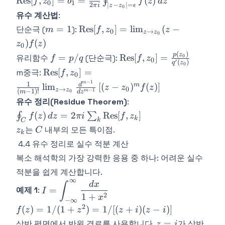
Res
[
,
]
=
=
(
)
∮
f
z
b
f
z
d
z
0
1
2
∣
−
∣
=
π
i
z
z
ϵ
0
z_0] = b_1 =
유수 계산법
:
\frac{1}{2\pi
m=1
\text{Res}
=
1
Res
[
,
]
=
lim
(
−
단순극 (
):
m
f
z
z
0
→
i}\oint_{|z-
z
z
0
[f, z_0] =
)
(
)
z
f
z
z_0|=\epsilon}
0
\lim_{z\to
(
)
f =
\text{Res}[f,
p
z
f(z)\,dz
=
/
Res
[
,
]
=
0
유리함수
(단순극):
f
p
q
f
z
0
z_0}(z -
′
(
)
q
z
0
p/q
z_0] =
\text{Res}[f,
Res
[
,
]
=
m중극:
f
z
z_0)f(z)
0
\frac{p(z_0)}
z_0] = \frac{1}
−
1
m
1
d
m
lim
[
(
−
)
(
)
]
z
z
f
z
→
0
{q'(z_0)}
z
z
−
1
(
−
1
)!
m
0
m
d
z
{(m-
유수 정리(Residue Theorem)
:
1)!}\lim_{z\to
\oint_C
(
)
=
2
Res
[
,
]
∮
∑
f
z
d
z
π
i
f
z
z_0}\frac{d^{m-
k
k
C
f(z)\,dz =
z_k
C
1}}{dz^{m-
는
내부의 모든 특이점.
z
C
k
2\pi i
1}}\left[(z-
4.4 유수 정리로 실수 적분 계산
\sum_k
z_0)^m
복소 해석학의 가장 강력한 응용 중 하나: 어려운 실수
\text{Res}
f(z)\right]
[f, z_k]
적분을 쉽게 계산합니다.
∞
\displaystyle I = \int_{-
d
x
∫
=
예제 1
:
I
\infty}^{\infty}\frac{dx}
2
1
+
x
−
∞
{1+x^2}
2
f(z) =
(
)
=
1/
(
1
+
)
=
1/
[(
+
)
(
−
)]
f
z
z
z
i
z
i
1/(1+z^2)
z
=
상반 평면에서 반원 경로를 사용합니다.
가 상반
z
i