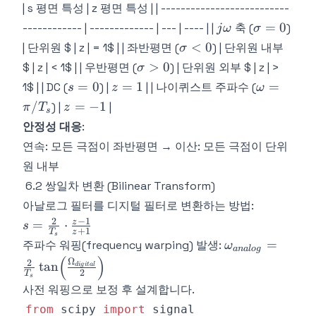
T_s}e^{j\omega
| s 평면 특성 | z 평면 특성 | | --------------------------
\frac{1}
j\omega
T_s} = e^{\sigma
j\omega
\sigma
=
0
{T_s}\ln
------------ | ------------- | --- | ---- | |
축 (
)
j
ω
σ
T_s}\angle(\omega
= 0
z
\sigma
<
0
| 단위원 $ | z | = 1$ | | 좌반평면 (
) | 단위원 내부
σ
T_s)
< 0
\sigma
>
0
$ | z | < 1$ | | 우반평면 (
) | 단위원 외부 $ | z | >
σ
> 0
s
z
\omega
=
0
=
1
=
1$ | | DC (
) |
| | 나이퀴스트 주파수 (
s
z
ω
=
=
=
z
/
=
−
1
) |
|
π
T
z
s
0
1
\pi/T_s
=
안정성 대응
:
-1
연속: 모든 극점이 좌반평면 → 이산: 모든 극점이 단위
원 내부
6.2 쌍일차 변환 (Bilinear Transform)
아날로그 필터를 디지털 필터로 변환하는 방법:
2
−
1
s = \frac{2}
z
=
⋅
s
+
1
T
z
s
{T_s}\cdot\frac{z-
\omega_{analo
=
주파수 워핑(frequency warping) 발생:
ω
ana
l
o
g
1}{z+1}
{T_s}\tan\!\le
(
)
Ω
2
tan
d
i
g
i
t
a
l
2
{2}\right)
T
s
사전 워핑으로 보정 후 설계합니다.
from
 scipy 
import