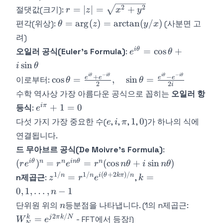
jy
=
r = |z| =
2
2
=
∣
∣
=
+
절댓값(크기):
r
z
x
y
r(\cos\theta
\sqrt{x^2
\theta =
=
ar
g
(
)
=
arctan
(
/
)
편각(위상):
(사분면 고
θ
z
y
x
+
+ y^2}
\arg(z) =
려)
i\sin\theta)
\arctan(y/x)
=
e^{i\theta}
i
θ
=
cos
+
오일러 공식(Euler's Formula)
:
e
θ
r\angle\theta
=
sin
i
θ
\cos\theta
−
−
i
θ
i
θ
i
θ
i
θ
\cos\theta =
+
−
e
e
e
e
cos
=
,
sin
=
이로부터:
θ
θ
+
2
2
i
\frac{e^{i\theta}
수학 역사상 가장 아름다운 공식으로 꼽히는
오일러 항
i\sin\theta
+ e^{-i\theta}}
e^{i\pi}
iπ
+
1
=
0
등식
:
e
{2}, \quad
+ 1 = 0
e
i
\pi
1
0
1
0
다섯 가지 가장 중요한 수(
,
,
,
,
)가 하나의 식에
e
i
π
\sin\theta =
\frac{e^{i\theta}
연결됩니다.
- e^{-i\theta}}
(r
드 무아브르 공식(De Moivre's Formula)
:
{2i}
e^{i\theta})^
i
θ
n
n
in
θ
n
(
)
=
=
(
cos
+
sin
)
r
e
r
e
r
n
θ
i
n
θ
= r^n
1/
1/
(
+
2
)
/
z^{1/n} =
k = 0,
n
n
i
θ
k
π
n
=
=
n제곱근
:
,
z
r
e
k
e^{in\theta}
r^{1/n}
1,
0
,
1
,
…
,
−
1
n
= r^n(\cos
e^{i(\theta
\ldots,
n
W_N^k
단위원 위의
등분점을 나타냅니다. (1의 n제곱근:
n\theta +
n
+
n-1
=
i\sin n\theta)
2
/
k
j
π
k
N
=
- FFT에서 등장!)
W
e
2k\pi)/n}