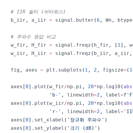
# IIR 필터 (버터워스)
b_iir
,
 a_iir 
=
 signal
.
butter
(
6
,
 Wn
,
 btype
# 주파수 응답 비교
w_fir
,
 H_fir 
=
 signal
.
freqz
(
h_fir
,
[
1
]
,
 w
w_iir
,
 H_iir 
=
 signal
.
freqz
(
b_iir
,
 a_iir
,
fig
,
 axes 
=
 plt
.
subplots
(
1
,
2
,
 figsize
=
(
1
axes
[
0
]
.
plot
(
w_fir
/
np
.
pi
,
20
*
np
.
log10
(
abs
'b-'
,
 linewidth
=
2
,
 label
=
f'F
axes
[
0
]
.
plot
(
w_iir
/
np
.
pi
,
20
*
np
.
log10
(
abs
'r-'
,
 linewidth
=
2
,
 label
=
'I
axes
[
0
]
.
set_xlabel
(
'정규화 주파수'
)
axes
[
0
]
.
set_ylabel
(
'크기 (dB)'
)