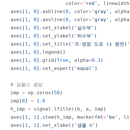
                   color
=
'red'
,
 linewidth
axes
[
1
,
0
]
.
axhline
(
0
,
 color
=
'gray'
,
 alpha
axes
[
1
,
0
]
.
axvline
(
0
,
 color
=
'gray'
,
 alpha
axes
[
1
,
0
]
.
set_xlabel
(
'실수부'
)
axes
[
1
,
0
]
.
set_ylabel
(
'허수부'
)
axes
[
1
,
0
]
.
set_title
(
'극-영점 도표 (z 평면)'
axes
[
1
,
0
]
.
legend
(
)
axes
[
1
,
0
]
.
grid
(
True
,
 alpha
=
0.3
)
axes
[
1
,
0
]
.
set_aspect
(
'equal'
)
# 임펄스 응답
imp 
=
 np
.
zeros
(
50
)
imp
[
0
]
=
1.0
h_imp 
=
 signal
.
lfilter
(
b
,
 a
,
 imp
)
axes
[
1
,
1
]
.
stem
(
h_imp
,
 markerfmt
=
'bo'
,
 li
axes
[
1
,
1
]
.
set_xlabel
(
'샘플 n'
)