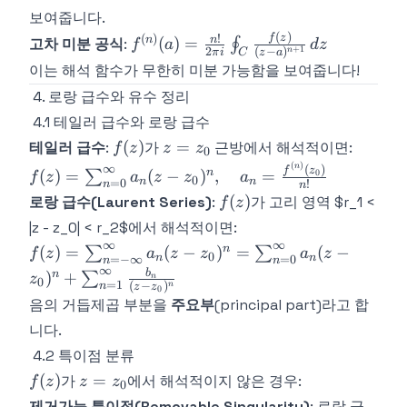
a
보여줍니다.
(
)
f^{(n)}(a) =
!
f
z
(
)
n
n
(
)
=
고차 미분 공식
:
∮
f
a
d
z
+
1
2
(
−
)
n
π
i
z
a
C
\frac{n!}{2\pi
이는 해석 함수가 무한히 미분 가능함을 보여줍니다!
i}\oint_C
4. 로랑 급수와 유수 정리
\frac{f(z)}{(z-
4.1 테일러 급수와 로랑 급수
a)^{n+1}}\,dz
f(z)
z =
f(z) =
(
)
=
테일러 급수
:
가
근방에서 해석적이면:
f
z
z
z
0
z_0
\sum_{
(
)
n
∞
(
)
f
z
n
(
)
=
(
−
)
,
=
0
∑
f
z
a
z
z
a
0
n
n
=
0
!
z_0)^n
n
n
f(z)
(
)
로랑 급수(Laurent Series)
:
가 고리 영역 $r_1 <
f
z
\frac{
|z - z_0| < r_2$에서 해석적이면:
∞
∞
f(z) = \sum_{n=-
n
(
)
=
(
−
)
=
(
−
∑
∑
f
z
a
z
z
a
z
0
n
n
=
−
∞
=
0
n
n
\infty}^{\infty}a_n(z-z_0)^n =
∞
b
n
)
+
∑
z
n
0
=
1
(
−
)
n
n
z
z
\sum_{n=0}^{\infty}a_n(z-
0
음의 거듭제곱 부분을
주요부
(principal part)라고 합
z_0)^n +
니다.
\sum_{n=1}^{\infty}\frac{b_n}
{(z-z_0)^n}
4.2 특이점 분류
f(z)
z =
(
)
=
가
에서 해석적이지 않은 경우:
f
z
z
z
0
z_0
제거가능 특이점(Removable Singularity)
: 로랑 급