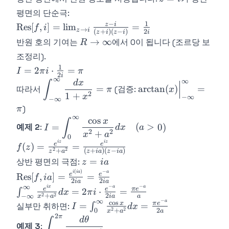
= 1/[(z+i)
=
평면의 단순극:
(z-i)]
i
−
1
\text{Res}
z
i
Res
[
,
]
=
lim
=
f
i
→
z
i
(
+
)
(
−
)
2
z
i
z
i
i
[f, i] =
R \to
→
∞
반원 호의 기여는
에서 0이 됩니다 (조르당 보
R
\lim_{z\to
\infty
조정리).
i}\frac{z-
1
I = 2\pi
=
2
⋅
=
I
π
i
π
i}{(z+i)(z-
2
i
∞
i \cdot
∞
\displaystyle\int_{-
\arctan(x)\Big|_{-
d
x
∫
i)} =
=
arctan
(
)
=
따라서
(검증:
π
x
\frac{1}
\infty}^{\infty}\frac{dx}
\infty}^{\infty}
2
1
+
\frac{1}
x
−
∞
−
∞
{2i} =
{1+x^2} = \pi
= \pi
{2i}
)
π
\pi
∞
cos
\displaystyle I =
x
∫
=
(
>
0
)
예제 2
:
I
d
x
a
\int_0^{\infty}\frac{\cos
2
2
+
x
a
0
i
z
i
z
f(z) =
x}{x^2+a^2}dx \quad (a
e
e
(
)
=
=
f
z
2
2
+
(
+
)
(
−
)
z
a
z
ia
z
ia
\frac{e^{iz}}
> 0)
z
=
상반 평면의 극점:
z
ia
{z^2+a^2}
=
(
)
−
\text{Res}[f, ia]
i
ia
a
e
e
Res
[
,
]
=
=
f
ia
=
2
2
ia
ia
ia
=
∞
−
−
i
x
a
a
\int_{-
e
e
π
e
=
2
⋅
=
\frac{e^{iz}}
∫
d
x
π
i
2
2
+
2
−
∞
\frac{e^{i(ia)}}
x
a
ia
a
\infty}^{\infty}\frac{e^{ix}}
∞
−
{(z+ia)(z-
a
c
o
s
I =
x
π
e
=
=
실부만 취하면:
∫
I
d
x
{2ia} =
2
2
+
2
0
x
a
a
{x^2+a^2}dx = 2\pi i \cdot
ia)}
\int_0^{\infty}\frac{\cos
2
π
\displaystyle\int_0^{2\pi}\frac{d\theta}
d
θ
∫
\frac{e^{-a}}
\frac{e^{-a}}{2ia} =
예제 3
:
x}{x^2+a^2}dx =