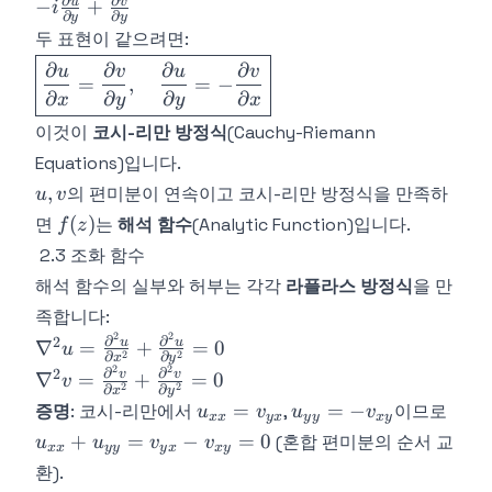
∂
∂
u
v
−
+
i
x
+
∂
∂
y
y
i\Delta
u}{\partial y} +
두 표현이 같으려면:
i\frac{\partial
y
\frac{\partial v}
\boxed{\frac{\partial
v}{\partial x}
∂
∂
∂
∂
u
v
u
v
{\partial y} = -
=
,
=
−
u}{\partial x} =
∂
∂
∂
∂
i\frac{\partial
x
y
y
x
\frac{\partial v}
u}{\partial y} +
이것이
코시-리만 방정식
(Cauchy-Riemann
{\partial y}, \quad
\frac{\partial v}
Equations)입니다.
\frac{\partial u}
{\partial y}
u,
{\partial y} = -
,
의 편미분이 연속이고 코시-리만 방정식을 만족하
u
v
v
\frac{\partial v}
f(z)
(
)
면
는
해석 함수
(Analytic Function)입니다.
f
z
{\partial x}}
2.3 조화 함수
해석 함수의 실부와 허부는 각각
라플라스 방정식
을 만
족합니다:
2
2
\nabla^2 u =
∂
∂
2
u
u
∇
=
+
=
0
u
2
2
∂
∂
x
y
\frac{\partial^2
2
2
\nabla^2 v =
∂
∂
2
v
v
∇
=
+
=
0
v
2
2
∂
∂
u}{\partial
x
y
\frac{\partial^2
u_{xx}
u_{yy}
u_{x
=
=
−
증명
: 코시-리만에서
,
이므로
u
v
u
v
x^2} +
xx
y
x
y
y
x
y
v}{\partial
=
= -
+
+
=
−
=
0
(혼합 편미분의 순서 교
u
u
v
v
\frac{\partial^2
x^2} +
xx
y
y
y
x
x
y
v_{yx}
v_{xy}
u_{y
u}{\partial
환).
\frac{\partial^2
=