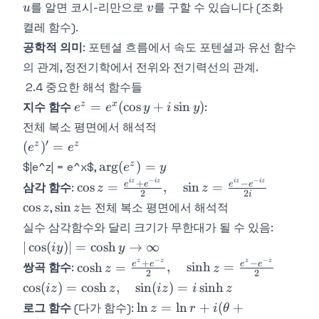
y^2} = 0
u
v
v}{\partial
를 알면 코시-리만으로
를 구할 수 있습니다 (조화
u
v
v_{y
y^2} = 0
켤레 함수).
-
v_{x
공학적 의미
: 포텐셜 흐름에서 속도 포텐셜과 유선 함수
= 0
의 관계, 정전기학에서 전위와 전기력선의 관계.
2.4 중요한 해석 함수들
e^z =
z
x
=
(
cos
+
sin
)
지수 함수
:
e
e
y
i
y
e^x(\cos
전체 복소 평면에서 해석적
y +
′
(e^z)'
z
z
(
)
=
e
e
i\sin y)
=
\arg(e^z)
z
ar
g
(
)
=
$|e^z| = e^x$,
e
y
e^z
= y
−
−
i
z
i
z
i
z
i
z
\cos z =
+
−
e
e
e
e
cos
=
,
sin
=
삼각 함수
:
z
z
2
2
i
\frac{e^{iz}
\cos
\sin
cos
sin
,
는 전체 복소 평면에서 해석적
z
z
+ e^{-iz}}
z
z
|\cos(iy
실수 삼각함수와 달리 크기가 무한대가 될 수 있음:
{2}, \quad
= \cos
∣
cos
(
)
∣
=
cosh
→
∞
i
y
y
\sin z =
y \to
−
−
z
z
z
z
+
−
\cosh z
e
e
e
e
\frac{e^{iz}
cosh
=
,
sinh
=
쌍곡 함수
:
z
z
\infty
2
2
=
- e^{-iz}}
\cos(iz)
cos
(
)
=
cosh
,
sin
(
)
=
sinh
i
z
z
i
z
i
z
\frac{e^z
{2i}
=
\ln z = \ln r
ln
=
ln
+
(
+
로그 함수
(다가 함수):
z
r
i
θ
+ e^{-
\cosh