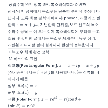
공업수학 완전 정복 3편: 복소해석학과 Z-변환
전자/제어 공학에서 복소수는 단순한 수학적 추상이 아
닙니다. 교류 회로 분석의 페이저(phasor), 라플라스 변
s =
=
+
환의
, Z-변환의 단위원, 보드 선도의 복소
s
σ
j
ω
\sigma
주파수 응답 — 이 모든 것이 복소해석학에 뿌리를 두고
+
있습니다. 이번 글에서는 복소수 체계부터 유수 정리,
j\omega
Z-변환과 디지털 필터 설계까지 완전히 정복합니다.
1. 복소수 체계 완전 정복
1.1 복소수의 표현
z
=
+
=
+
직교형(Rectangular Form)
:
z
x
i
y
x
j
y
=
i
j
i
(전기공학에서는
대신
를 사용합니다.
는 전류를 나
i
j
i
x
타내기 때문)
+
\text{Re}
Re
(
)
=
실부:
z
x
iy
(z) = x
\text{Im}
Im
(
)
=
허부:
=
z
y
(z) = y
x
z = r
i
θ
=
=
(
cos
+
극형(Polar Form)
:
z
r
e
r
θ
+
e^{i\theta}
sin
)
=
∠
i
θ
r
θ