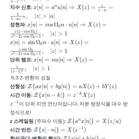
−
1
X(z) = 1,
1
−
z
X(z) =
x[n] = a^n
z
n
[
]
=
[
]
⇒
(
)
=
=
지수 신호
:
x
n
a
u
n
X
z
\quad
\frac{z}{z-
−
z
a
u[n]
1
,
∣
∣
>
∣
∣
\text{모든 }
z
a
1} =
−
1
1
−
a
z
\Rightarrow
z
x[n] =
[
]
=
cos
Ω
⋅
[
]
⇒
(
)
=
정현파
:
\frac{1}{1-
x
n
n
u
n
X
z
0
X(z) =
\cos\Omega_0 n
z^{-1}},
(
−
c
o
s
Ω
)
z
z
,
∣
∣
>
1
0
z
\frac{z}{z-
2
−
2
c
o
s
Ω
+
1
z
z
\cdot u[n]
0
\quad |z| >
x[n] = \sin\Omega_0
[
]
=
sin
a} =
Ω
⋅
[
]
⇒
(
)
=
x
n
n
u
n
X
z
0
\Rightarrow
1
n \cdot u[n]
\frac{1}{1-
s
i
n
Ω
z
,
∣
∣
>
1
0
z
X(z) = \frac{z(z-
2
−
2
c
o
s
Ω
+
1
z
z
\Rightarrow X(z) =
0
az^{-1}},
x[n] = nu[n]
\cos\Omega_0)}
[
]
=
[
]
⇒
(
)
=
단위 램프
:
x
n
n
u
n
X
z
\frac{z\sin\Omega_0}
\quad |z| >
\Rightarrow
{z^2 -
z
,
∣
∣
>
1
z
{z^2 -
|a|
2
(
−
1
)
z
X(z) =
2z\cos\Omega_0
2z\cos\Omega_0 +
5.3 Z-변환의 성질
\frac{z}{(z-
+ 1}, \quad |z|
1}, \quad |z| > 1
\mathcal{Z}\
{
[
]
+
[
]}
=
(
)
+
(
)
선형성
:
Z
a
x
n
b
y
n
a
X
z
bY
z
1)^2},
> 1
{ax[n] +
−
\mathcal{Z}\
\quad |z| >
k
{
[
−
]}
=
(
)
시간 이동
:
Z
x
n
k
z
X
z
by[n]\} =
{x[n-k]\} =
1
−
1
z^{-1}
이 단위 지연 연산자입니다. 차분 방정식을 대수 방
z
aX(z) + bY(z)
z^{-k}X(z)
정식으로!
\mathcal{Z}\
n
{
[
]}
=
(
/
)
z 스케일링
(주파수 이동):
Z
a
x
n
X
z
a
{a^n x[n]\} =
−
1
\mathcal{Z}\
{
[
−
]}
=
(
)
시간 반전
:
Z
x
n
X
z
X(z/a)
{x[-n]\} =
\mathcal{Z}\
{
[
]
∗
[
]}
=
합성곱(Z-변환의 핵심)
:
Z
x
n
h
n