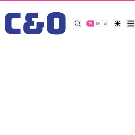
Skip to content
한
EN
日