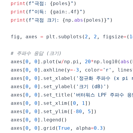
print
(
f"극점: 
{
poles
}
"
)
print
(
f"이득: 
{
gain
:
.4f
}
"
)
print
(
f"극점 크기: 
{
np
.
abs
(
poles
)
}
"
)
fig
,
 axes 
=
 plt
.
subplots
(
2
,
2
,
 figsize
=
(
1
# 주파수 응답 (크기)
axes
[
0
,
0
]
.
plot
(
w
/
np
.
pi
,
20
*
np
.
log10
(
abs
(
axes
[
0
,
0
]
.
axhline
(
y
=
-
3
,
 color
=
'r'
,
 lines
axes
[
0
,
0
]
.
set_xlabel
(
'정규화 주파수 (x pi 
axes
[
0
,
0
]
.
set_ylabel
(
'크기 (dB)'
)
axes
[
0
,
0
]
.
set_title
(
'버터워스 LPF 주파수 응
axes
[
0
,
0
]
.
set_xlim
(
[
0
,
1
]
)
axes
[
0
,
0
]
.
set_ylim
(
[
-
80
,
5
]
)
axes
[
0
,
0
]
.
legend
(
)
axes
[
0
,
0
]
.
grid
(
True
,
 alpha
=
0.3
)