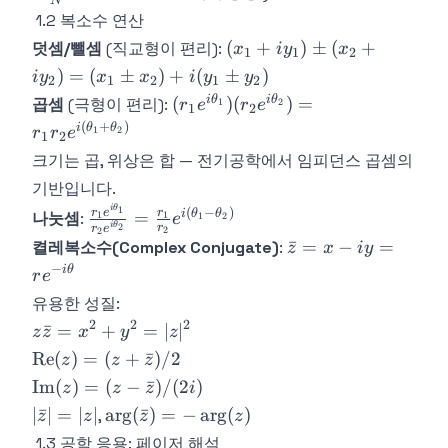
N
e^{j2\p
1.2 복소수 연산
k/N}
(x_1
(
+
)
±
(
+
덧셈/뺄셈
(직교형이 편리):
x
i
y
x
1
1
2
+
)
=
(
±
)
+
(
±
)
i
y
x
x
i
y
y
2
1
2
1
2
iy_1)
(r_1
i
θ
i
θ
(
)
(
)
=
곱셈
(극형이 편리):
1
2
r
e
r
e
1
2
\pm
e^{i\theta_1})
(
+
)
i
θ
θ
1
2
r
r
e
(x_2
1
2
(r_2
크기는 곱, 위상은 합 — 전기공학에서 임피던스 곱셈의
+
e^{i\theta_2})
iy_2)
기반입니다.
= r_1 r_2
=
\frac{r_1
i
θ
1
(
−
)
e^{i(\theta_1
r
e
r
i
θ
θ
=
나눗셈
:
1
1
1
2
e
(x_1
i
θ
r
2
r
e
2
2
e^{i\theta_1}}
+ \theta_2)}
\bar{z}
ˉ
=
−
=
켤레복소수(Complex Conjugate)
:
z
x
i
y
\pm
{r_2
= x - iy
−
i
θ
x_2)
r
e
e^{i\theta_2}}
= r e^{-
+
유용한 성질:
= \frac{r_1}
i\theta}
i(y_1
2
2
2
z\bar{z}
{r_2}
ˉ
=
+
=
∣
∣
z
z
x
y
z
\pm
= x^2 +
e^{i(\theta_1 -
\text{Re}
Re
(
)
=
(
+
ˉ
)
/2
z
z
z
y_2)
y^2 =
\theta_2)}
(z) = (z +
\text{Im}(z)
Im
(
)
=
(
−
ˉ
)
/
(
2
)
z
z
z
i
|z|^2
\bar{z})/2
= (z -
|\bar{z}|
\arg(\bar{z})
∣
ˉ
∣
=
∣
∣
ar
g
(
ˉ
)
=
−
ar
g
(
)
,
z
z
z
z
\bar{z})/(2i)
= |z|
= -\arg(z)
1.3 공학 응용: 페이저 해석