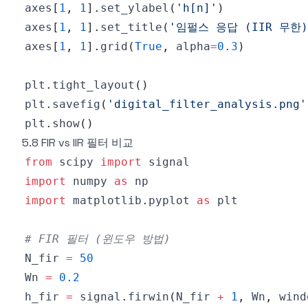
axes
[
1
,
1
]
.
set_ylabel
(
'h[n]'
)
axes
[
1
,
1
]
.
set_title
(
'임펄스 응답 (IIR 무한)
axes
[
1
,
1
]
.
grid
(
True
,
 alpha
=
0.3
)
plt
.
tight_layout
(
)
plt
.
savefig
(
'digital_filter_analysis.png'
plt
.
show
(
)
5.8 FIR vs IIR 필터 비교
from
 scipy 
import
import
 numpy 
as
import
 matplotlib
.
pyplot 
as
# FIR 필터 (윈도우 방법)
N_fir 
=
50
Wn 
=
0.2
h_fir 
=
 signal
.
firwin
(
N_fir 
+
1
,
 Wn
,
 wind