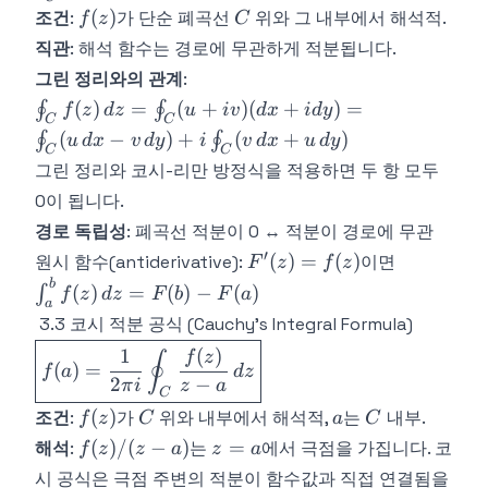
f(z)\,dz
f(z)
C
{3} =
(
)
조건
:
가 단순 폐곡선
위와 그 내부에서 해석적.
f
z
C
= 0
\frac{2i+2i^2}{3}
직관
: 해석 함수는 경로에 무관하게 적분됩니다.
= \frac{-2+2i}{3}
그린 정리와의 관계
:
\oint_C
(
)
=
(
+
)
(
+
)
=
∮
∮
f
z
d
z
u
i
v
d
x
i
d
y
C
C
f(z)\,dz
(
−
)
+
(
+
)
∮
∮
u
d
x
v
d
y
i
v
d
x
u
d
y
C
C
=
그린 정리와 코시-리만 방정식을 적용하면 두 항 모두
\oint_C
0이 됩니다.
(u+iv)
(dx+idy)
경로 독립성
: 폐곡선 적분이 0 ↔ 적분이 경로에 무관
=
′
F'(z)
\int_a^b
(
)
=
(
)
원시 함수(antiderivative):
이면
F
z
f
z
\oint_C
=
f(z)\,dz
b
(
)
=
(
)
−
(
)
∫
f
z
d
z
F
b
F
a
(u\,dx -
a
f(z)
= F(b) -
3.3 코시 적분 공식 (Cauchy's Integral Formula)
v\,dy) +
F(a)
\boxed{f(a)
1
(
)
i\oint_C
f
z
∮
(
)
=
f
a
d
z
= \frac{1}
(v\,dx +
2
−
π
i
z
a
C
{2\pi
u\,dy)
f(z)
C
a
C
(
)
조건
:
가
위와 내부에서 해석적,
는
내부.
f
z
C
a
C
i}\oint_C
f(z)/(z-
z
(
)
/
(
−
)
=
해석
:
는
에서 극점을 가집니다. 코
f
z
z
a
z
a
\frac{f(z)}
a)
=
{z-a}\,dz}
시 공식은 극점 주변의 적분이 함수값과 직접 연결됨을