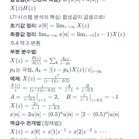
X(z^{-1})
{x[n]*h[n]\}
(
)
(
)
X
z
H
z
= X(z)H(z)
LTI 시스템 분석의 핵심: 합성곱이 곱셈으로!
x[0] =
[
0
]
=
lim
(
)
초기값 정리
:
x
X
z
→
∞
z
\lim_{z\to\infty}
\lim_{n\to\infty}
lim
[
]
=
lim
(
−
1
)
(
)
최종값 정리
:
x
n
z
X
z
→
∞
→
1
n
z
X(z)
x[n] = \lim_{z\to
5.4 역 Z-변환
1}(z-1)X(z)
부분 분수법
:
(
)
X(z) =
B
z
A
z
(
)
=
=
∑
X
z
k
(
)
−
k
A
z
z
p
k
\frac{B(z)}
p_k
A_k = [(z-
=
[(
−
)
(
)
/
]
는 극점,
p
A
z
p
X
z
z
=
k
k
k
z
p
{A(z)} =
k
p_k)X(z)/z]_{z=p_k}
2
X(z) =
z
(
)
=
예제
:
X
z
\sum_k
(
−
1
)
(
−
0.5
)
z
z
\frac{z^2}
(
)
\frac{X(z)}
X
z
z
A
B
=
=
+
\frac{A_k
(
−
1
)
(
−
0.5
)
−
1
−
0.5
{(z-1)(z-
z
z
z
z
z
{z} =
z}{z - p_k}
A = \left.\frac{z}
z
z
=
=
2
,
=
=
−
1
A
B
0.5)}
−
0.5
−
1
z
z
=
1
=
0.5
\frac{z}
z
z
{z-
2
X(z) =
z
z
(
)
=
−
X
z
{(z-1)(z-
−
1
−
0.5
z
z
0.5}\right|_{z=1}
\frac{2z}
x[n] =
n
n
[
]
=
2
[
]
−
(
0.5
)
[
]
=
[
2
−
(
0.5
)
]
[
]
x
n
u
n
u
n
u
n
0.5)} =
= 2, \quad B =
{z-1} -
2u[n] -
\frac{A}
멱급수 전개법
(장제법):
\left.\frac{z}{z-
\frac{z}
(0.5)^n u[n]
{z-1} +
−
1
−
2
X(z) =
(
)
=
[
0
]
+
[
1
]
+
[
2
]
+
⋯
1}\right|_{z=0.5}
X
z
x
x
z
x
z
{z-0.5}
= [2 -
\frac{B}
x[0] +
= -1
−
1