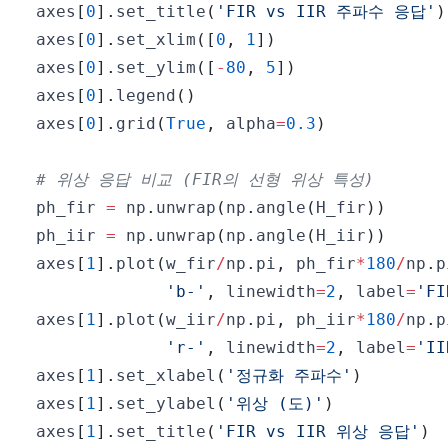
axes
[
0
]
.
set_title
(
'FIR vs IIR 주파수 응답'
)
axes
[
0
]
.
set_xlim
(
[
0
,
1
]
)
axes
[
0
]
.
set_ylim
(
[
-
80
,
5
]
)
axes
[
0
]
.
legend
(
)
axes
[
0
]
.
grid
(
True
,
 alpha
=
0.3
)
# 위상 응답 비교 (FIR의 선형 위상 특성)
ph_fir 
=
 np
.
unwrap
(
np
.
angle
(
H_fir
)
)
ph_iir 
=
 np
.
unwrap
(
np
.
angle
(
H_iir
)
)
axes
[
1
]
.
plot
(
w_fir
/
np
.
pi
,
 ph_fir
*
180
/
np
.
p
'b-'
,
 linewidth
=
2
,
 label
=
'F
axes
[
1
]
.
plot
(
w_iir
/
np
.
pi
,
 ph_iir
*
180
/
np
.
p
'r-'
,
 linewidth
=
2
,
 label
=
'I
axes
[
1
]
.
set_xlabel
(
'정규화 주파수'
)
axes
[
1
]
.
set_ylabel
(
'위상 (도)'
)
axes
[
1
]
.
set_title
(
'FIR vs IIR 위상 응답'
)