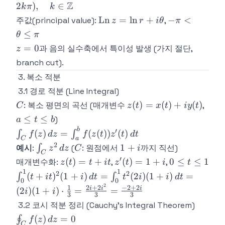
+ i(\theta +
Z
2
)
,
∈
k
π
k
z}}{2},
z,
2k\pi),
\text{Ln}\,z
-\pi <
Ln
=
ln
+
−
<
\quad
주값(principal value):
,
z
r
i
θ
π
\quad
\quad k \in
= \ln r +
\theta
\sinh z =
≤
\sin(iz)
θ
π
\mathbb{Z}
i\theta
\leq
\frac{e^z
=
z
=
0
과 음의 실수축에서 특이성 발생 (가지 절단,
z
\pi
- e^{-z}}
i\sinh z
=
branch cut).
{2}
0
3. 복소 적분
3.1 경로 적분 (Line Integral)
C
z(t)
a
(
)
=
(
)
+
(
)
: 복소 평면의 곡선 (매개변수
,
C
z
t
x
t
i
y
t
=
\leq
≤
≤
)
a
t
b
x(t)
t
b
\int_C
′
(
)
=
(
(
))
(
)
∫
∫
f
z
d
z
f
z
t
z
t
d
t
+
\leq
C
a
f(z)\,dz =
2
\int_C
C
1+i
1
+
예시
:
∫
(
: 원점에서
까지 직선)
z
d
z
C
i
iy(t)
b
C
\int_a^b
z^2\,dz
′
z(t)
z'(t)
0
(
)
=
+
(
)
=
1
+
0
≤
≤
1
매개변수화:
,
,
z
t
t
i
t
z
t
i
t
f(z(t))z'(t)\,dt
= t
=
\leq
1
1
\int_0^1
2
2
(
+
)
(
1
+
)
=
(
2
)
(
1
+
)
=
∫
∫
t
i
t
i
d
t
t
i
i
d
t
0
0
+
1+i
t
(t+it)^2(1+i)\,dt
2
1
2
+
2
−
2
+
2
i
i
i
(
2
)
(
1
+
)
⋅
=
=
i
i
it
\leq
3
3
3
= \int_0^1 t^2(2i)
3.2 코시 적분 정리 (Cauchy's Integral Theorem)
1
(1+i)\,dt = (2i)
\oint_C
(
)
=
0
∮
f
z
d
z
(1+i)\cdot\frac{1}
C