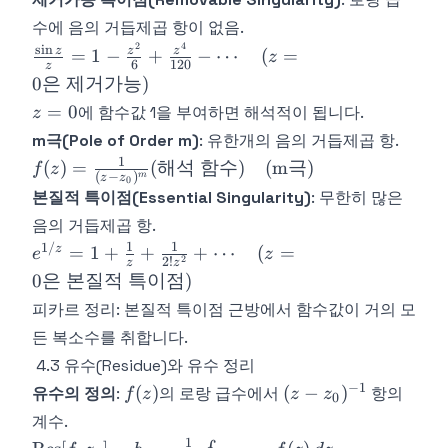
수에 음의 거듭제곱 항이 없음.
2
4
\frac{\sin z}{z} = 1
s
i
n
z
z
z
=
1
−
+
−
⋯
(
=
z
6
120
z
- \frac{z^2}{6} +
0
은
제거가능
)
\frac{z^4}{120} -
z
=
0
에 함수값 1을 부여하면 해석적이 됩니다.
z
\cdots \quad
=
m극(Pole of Order m)
: 유한개의 음의 거듭제곱 항.
\text{(}z=0\text{은
0
1
f(z) =
제거가능)}
(
)
=
(
해석
함수
)
(m
극
)
f
z
(
−
)
m
z
z
0
\frac{1}
본질적 특이점(Essential Singularity)
: 무한히 많은
{(z-
음의 거듭제곱 항.
z_0)^m}
1
1
1/
e^{1/z} = 1 +
z
=
1
+
+
+
⋯
(
=
e
z
(\text{해
2
2
!
z
z
\frac{1}{z} +
석 함
0
은
본질적
특이점
)
\frac{1}{2!z^2} +
수})
피카르 정리: 본질적 특이점 근방에서 함수값이 거의 모
\cdots \quad
\quad
든 복소수를 취합니다.
\text{(}z=0\text{은
\text{(m
본질적 특이점)}
4.3 유수(Residue)와 유수 정리
극)}
−
1
f(z)
(z-
(
)
(
−
)
유수의 정의
:
의 로랑 급수에서
항의
f
z
z
z
0
z_0)^{-1}
계수.
1
\text{Res}[f,