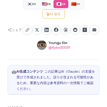
🇰🇷
🇺🇸
🇯🇵
🇨🇳
KO
EN
JA
ZH
필사 모드
シェア
Authors
Name
Youngju Kim
Twitter
@fjvbn20031
🤖
AI生成コンテンツ
この記事はAI（Claude）の支援を
受けて作成されました。誤りが含まれる可能性があ
るため、重要な内容は参考資料の一次情報でご確認
ください。