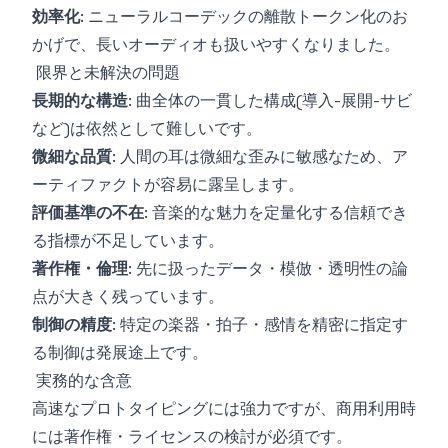
効率化
: ニューラルコーデックの離散トークン化のお
かげで、長いオーディオも扱いやすくなりました。
限界と未解決の問題
長期的な構造
: 曲全体の一貫した構成(導入-展開-サビ
など)は依然として難しいです。
微細な品質
: 人間の耳は微細な歪みに敏感なため、ア
ーティファクトが容易に露呈します。
評価基準の不在
: 音楽的な魅力を定量化する信頼でき
る指標が不足しています。
著作権・倫理
: 先に扱ったデータ・模倣・透明性の論
点が大きく残っています。
制御の精度
: 特定の楽器・拍子・感情を精密に指定す
る制御は発展途上です。
実務的な含意
高速なプロトタイピングには強力ですが、商用利用時
には著作権・ライセンスの検討が必須です。