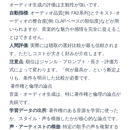
オーディオ生成の評価は主観性が強いです。
自動指標
: オーディオ品質(例: FAD系列)とテキスト-オ
ーディオの整合度(例: CLAPベースの類似度)などが用
いられますが、音楽的な魅力や感情を完全に捉えるこ
とはできません。
人間評価
: 実際には聴取の選好比較が最も信頼されま
す。ただしコストが大きく好みが介在します。
注意点
: 順位はジャンル・プロンプト・長さ・評価方
式によって変わります。「何が最高か」という断定よ
りも、条件を明示した比較が必要です。
著作権と倫理の論点
音楽・オーディオ生成は、特に著作権と倫理の論点が
先鋭です。
学習データの出所
: 著作権のある音源を学習に使った
か、スタイル・声を模倣したかが核心的な論点です。
声・アーティストの模倣
: 特定の歌手の声を複製する