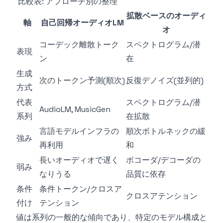
比較表: アプローチ別の整理
拡散ベースのオーディ
軸
自己回帰オーディオLM
オ
コーデック離散トーク
スペクトログラム/潜
表現
ン
在
生成
次のトークン予測(順次)
反復デノイズ(並列的)
方式
代表
スペクトログラム/潜
AudioLM, MusicGen
系列
在拡散
言語モデルインフラの
順次ボトルネックの緩
強み
再利用
和
長いオーディオで遅く
ボコーダ/デコーダの
弱み
なりうる
品質に依存
条件
条件トークン/クロスア
クロスアテンション
付け
テンション
値は系列の一般的な傾向であり、特定のモデル構成と