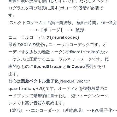
画像生成の技法を借用しやすいです。ただしスペクト
ログラムを再び波形に戻す(ボコーダ)段階が必要で
す。
ニューラルコーデック(neural codec)
最近のSOTAの核心はニューラルコーデックです。オ
ーディオを少数の離散トークン(discrete token)のシ
ーケンスに圧縮するニューラルネットワークです。代
表的なものに
SoundStream
と
EnCodec
系列があり
ます。
核心は
残差ベクトル量子化
(residual vector
quantization, RVQ)です。オーディオを複数段階のコ
ードブックで階層的に量子化し、短いトークンシーケ
ンスでも高い音質を収めます。