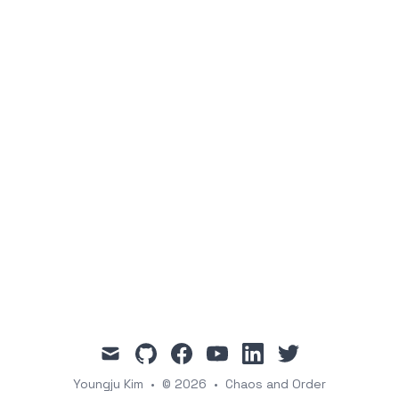
mail
github
facebook
youtube
linkedin
twitter
Youngju Kim
•
© 2026
•
Chaos and Order