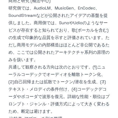
商用と研究 (概念中心)
研究側では、AudioLM、MusicGen、EnCodec、
SoundStreamなどが公開されたアイデアの基盤を提
供しました。商用側では、SunoやUdioのようなサー
ビスが存在すると知られており、歌(ボーカルを含む)
の生成で印象的な品質を示すと評価されています。た
だし商用モデルの内部構造はほとんど非公開であるた
め、ここでは公開されたアーキテクチャ系列の原理の
みを扱います。
共通して観察される方向は次のとおりです。(1)ニュ
ーラルコーデックでオーディオを離散トークン化、
(2)自己回帰または拡散でトークン/潜在を生成、(3)
テキスト・メロディの条件付け、(4)コーデックデコ
ーダやボコーダで波形を復元。詳細な性能・順位はプ
ロンプト・ジャンル・評価方式によって大きく変わる
ため、断定は避けます。