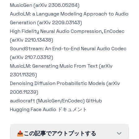
MusicGen (arXiv 2306.05284)
AudioLM: a Language Modeling Approach to Audio
Generation (arXiv 2209.03143)
High Fidelity Neural Audio Compression, EnCodec
(arXiv 2210.13438)
SoundStream: An End-to-End Neural Audio Codec
(arXiv 2107.03312)
MusicLM: Generating Music From Text (arXiv
2301.11325)
Denoising Diffusion Probabilistic Models (arXiv
2006.11239)
audiocraft (MusicGen/EnCodec) GitHub
Hugging Face Audio ドキュメント
📤
この記事でアウトプットする