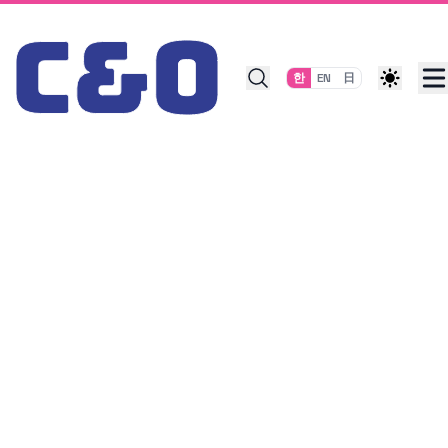
Skip to content
한
EN
日