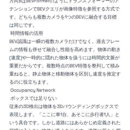
方向BはBEVFormerのようにトランスフォーマーのア
テンションでBEVクエリが画像特徴を参照する方式で
す。どちらも複数カメラを1つのBEVに融合する目標
は同じです。
時間情報の活用
BEV認識は一瞬の複数カメラだけでなく、過去フレー
ムの情報も併せて融合し性能を高めます。物体の動き
(速度)や一時的に隠れた物体を扱うには時間的文脈が
重要だからです。複数時点のBEV特徴を整列して積み
重ねると、静止物体と移動物体を区別し速度を推定す
るのに役立ちます。
Occupancy Network
ボックスでは足りない
従来の3D検出は物体を3Dバウンディングボックスで
表現します。「ここに車1台、あそこに歩行者1人」と
いう具合です。しかし道路にはあらかじめ定義された