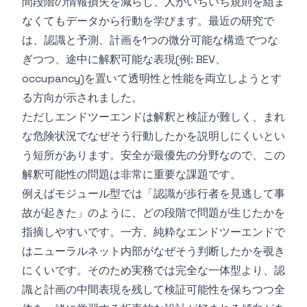
間段階の情報損失を減らし、人がいちいち規則を組ま
なくてもデータから行動を学びます。最近の研究で
は、認識と予測、計画を1つの微分可能な構造でつな
ぎつつ、途中に解釈可能な表現(例: BEV、
occupancy)を置いて透明性と性能を両立しようとす
る方向が示されました。
ただしエンドツーエンドは解釈と検証が難しく、まれ
な危険状況でなぜそう行動したかを説明しにくいとい
う短所があります。安全が最優先の分野なので、この
解釈可能性の問題は非常に重要な課題です。
例えばモジュール型では「認識が歩行者を見逃して事
故が起きた」のように、どの段階で問題が生じたかを
指摘しやすいです。一方、純粋なエンドツーエンドで
はニューラルネット内部がなぜそう判断したかを覗き
にくいです。そのため実務では完全な一体型より、認
識と計画の中間表現を残して検証可能性を保ちつつ全