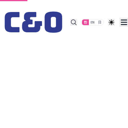
Skip to content
한
EN
日