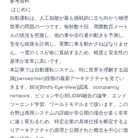
参考資料
はじめに
自動運転は、人工知能が最も挑戦的に立ち向かう物理
世界の問題の一つです。毎秒数十回、周囲数百メート
ルの状況を把握し、他の車や歩行者の動きを予測し、
安全な経路を計画し、実際に車を動かさねばなりませ
ん。一度のミスが命に直結するため、精度と安全性の
基準が非常に高いです。
本記事では自動運転システム、特に世界を理解する認
識(perception)段階の最新アーキテクチャを見てい
きます。BEV(Bird's-Eye-View)認識、occupancy
network、ビジョン中心対LiDAR融合の論争、エンド
ツーエンド学習、ワールドモデルまで扱います。この
分野は商用システムの詳細が非公開の場合が多く非常
に速く変わるため、特定企業の具体仕様を断定するよ
りアーキテクチャの原理と公開された概念を中心に慎