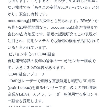
もあります。こうすると、あらかじめ定義した範疇に
ない物体でも「あそこの空間がふさがっている」と分
かり、安全に有利です。
occupancyはBEVの拡張とも見られます。BEVが上か
ら見た2D平面地図なら、occupancyは高さ情報まで
含む3D占有地図です。最近の認識研究でこの表現が
注目され、商用システムでも類似の概念が活用されて
いると言われています。
ビジョン中心 vs LiDAR融合
自動運転認識の長年の論争の一つがセンサー構成で
す。大きく2つの陣営があります。
LiDAR融合アプローチ
LiDARはレーザーで距離を直接測定し精密な3D点群
(point cloud)を得るセンサーです。多くの自動運転
企業がLiDAR、カメラ、レーダーを併用する多センサ
ー融合を採用します。