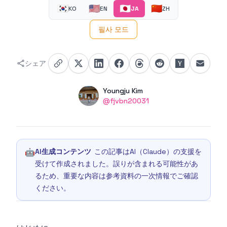
🇰🇷
🇺🇸
🇯🇵
🇨🇳
KO
EN
JA
ZH
필사 모드
シェア
Authors
Name
Youngju Kim
Twitter
@fjvbn20031
🤖
AI生成コンテンツ
この記事はAI（Claude）の支援を
受けて作成されました。誤りが含まれる可能性があ
るため、重要な内容は参考資料の一次情報でご確認
ください。