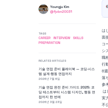
Authors
Name
Youngju Kim
Twitter
@fjvbn20031
は
TAGS
面
CAREER
INTERVIEW
SKILLS
PREPARATION
コ
シ
職
RELATED ARTICLES
行
기술 면접 준비 플레이북 — 코딩·시스
8
템 설계·행동 면접까지
落
2026년 7월 6일
参
기술 면접 완전 준비 가이드 2025: 코
は
딩 테스트부터 시스템 디자인, 행동 면
접까지 한 번에
実
2026년 3월 23일
不