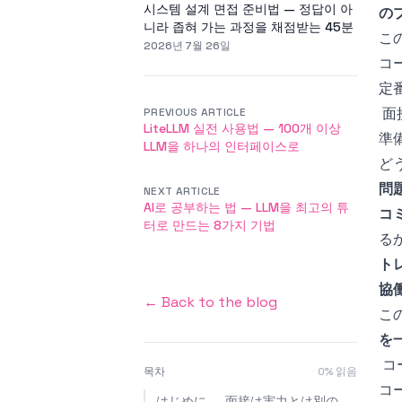
시스템 설계 면접 준비법 — 정답이 아
の
니라 좁혀 가는 과정을 채점받는 45분
こ
2026년 7월 26일
コ
定
面
PREVIOUS ARTICLE
LiteLLM 실전 사용법 — 100개 이상
準
LLM을 하나의 인터페이스로
ど
問
NEXT ARTICLE
AI로 공부하는 법 — LLM을 최고의 튜
コ
터로 만드는 8가지 기법
る
ト
協
← Back to the blog
こ
を
コ
목차
0
% 읽음
コ
はじめに — 面接は実力とは別の技術だ