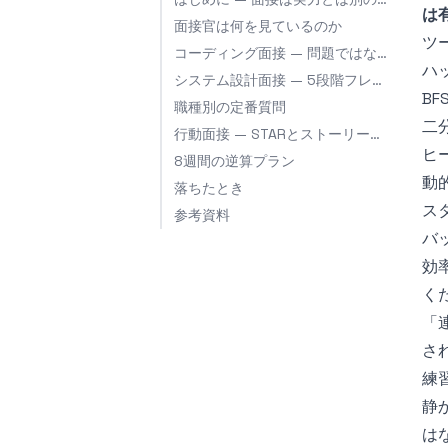
は
面接官は何を見ているのか
ツ
コーディング面接 — 問題ではなくパターンを勉強せよ
ハ
システム設計面接 — 5段階フレーム
B
職種別の定番質問
二
行動面接 — STARとストーリーバンク
ヒ
8週間の逆算プラン
動
落ちたとき
ス
参考資料
バ
効
く
「
さ
練
静
は