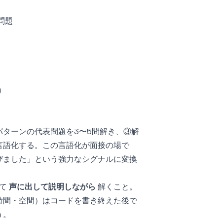
問題
）
ターンの代表問題を3〜5問解き、③解
言語化する。この言語化が面接の場で
びました」という強力なシグナルに変換
して
声に出して説明しながら
解くこと。
時間・空間）はコードを書き終えた後で
う。