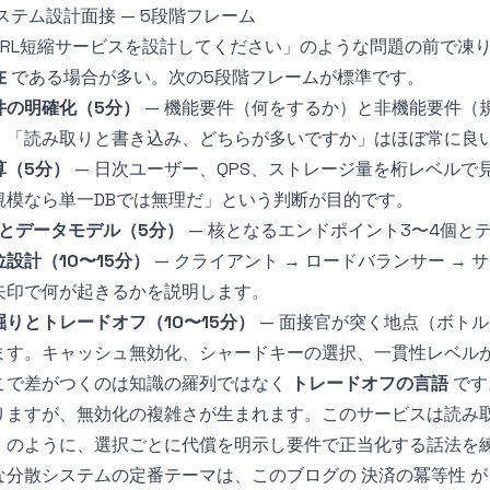
ステム設計面接 — 5段階フレーム
URL短縮サービスを設計してください」のような問題の前で凍
在
である場合が多い。次の5段階フレームが標準です。
件の明確化（5分）
— 機能要件（何をするか）と非機能要件（
。「読み取りと書き込み、どちらが多いですか」はほぼ常に良
算（5分）
— 日次ユーザー、QPS、ストレージ量を桁レベル
規模なら単一DBでは無理だ」という判断が目的です。
PIとデータモデル（5分）
— 核となるエンドポイント3〜4個と
位設計（10〜15分）
— クライアント → ロードバランサー → 
矢印で何が起きるかを説明します。
掘りとトレードオフ（10〜15分）
— 面接官が突く地点（ボト
ます。キャッシュ無効化、シャードキーの選択、一貫性レベル
こで差がつくのは知識の羅列ではなく
トレードオフの言語
です
りますが、無効化の複雑さが生まれます。このサービスは読み
」のように、選択ごとに代償を明示し要件で正当化する話法を
な分散システムの定番テーマは、このブログの
決済の冪等性
が