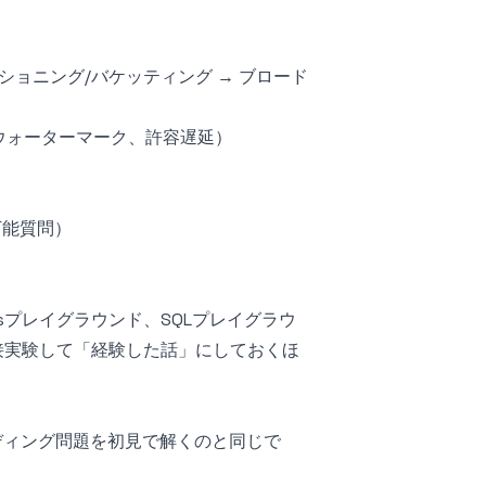
ショニング/バケッティング → ブロード
ウォーターマーク、許容遅延）
万能質問）
tesプレイグラウンド
、
SQLプレイグラウ
接実験して「経験した話」にしておくほ
、コーディング問題を初見で解くのと同じで