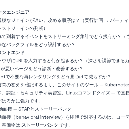
）
ータエンジニア
規模なジョインが遅い。攻める順序は？（実行計画 → パーティ
ャストジョインの判断）
れて到着するイベントをストリーミング集計でどう扱うか？（
等なバックフィルをどう設計するか？
ロントエンド
ラウザにURLを入力すると何が起きるか？（深さを調節できる
CPが悪いページをどう診断・改善するか？
eactで不要な再レンダリングをどう見つけて減らすか？
質問の答えを暗記するより、このサイトのツール —
Kuberne
ド
、
認証・セキュリティ実習室
、
Linuxコマンドクイズ
— で直
がはるかに強力です。
動面接 — STARとストーリーバンク
動面接（behavioral interview）を即興で対応するのは
。準備物は
ストーリーバンク
です。