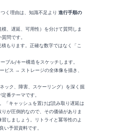
りつく理由は、知識不足より
進行手順の
規模、遅延、可用性）を分けて質問しま
い質問です。
で見積もります。正確な数字ではなく「こ
テーブル/キー構造をスケッチします。
サービス → ストレージの全体像を描き、
ルネック、障害、スケーリング）を深く掘
が定番テーマです。
。「キャッシュを置けば読み取り遅延は
取りが圧倒的なので、その価値がありま
練習しましょう。リトライと冪等性のよ
良い予習資料です。