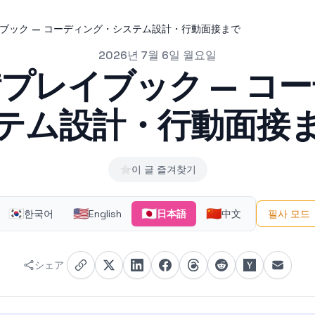
ブック — コーディング・システム設計・行動面接まで
2026년 7월 6일 월요일
プレイブック — コ
テム設計・行動面接
⭐
이 글 즐겨찾기
🇰🇷
🇺🇸
🇯🇵
🇨🇳
한국어
English
日本語
中文
필사 모드
シェア