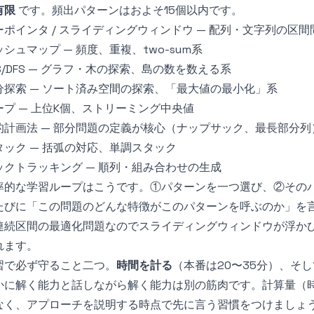
有限
です。頻出パターンはおよそ15個以内です。
ーポインタ / スライディングウィンドウ — 配列・文字列の区間
ッシュマップ — 頻度、重複、two-sum系
FS/DFS — グラフ・木の探索、島の数を数える系
分探索 — ソート済み空間の探索、「最大値の最小化」系
ープ — 上位K個、ストリーミング中央値
的計画法 — 部分問題の定義が核心（ナップサック、最長部分列
タック — 括弧の対応、単調スタック
ックトラッキング — 順列・組み合わせの生成
率的な学習ループはこうです。①パターンを一つ選び、②そのパ
たびに「この問題のどんな特徴がこのパターンを呼ぶのか」を
連続区間の最適化問題なのでスライディングウィンドウが浮か
れます。
習で必ず守ること二つ。
時間を計る
（本番は20〜35分）、そ
かに解く能力と話しながら解く能力は別の筋肉です。計算量（
なく、アプローチを説明する時点で先に言う習慣をつけましょ