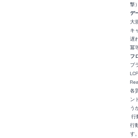
撃
デ
大
キ
遅
冪
フ
ブ
L
R
各
ン
う
行
行
す