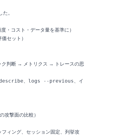
した。
頻度・コスト・データ量を基準に）
評価セット）
判断 → メトリクス → トレースの思
、
、イ
describe
logs --previous
ieの攻撃面の比較）
ッフィング、セッション固定、列挙攻