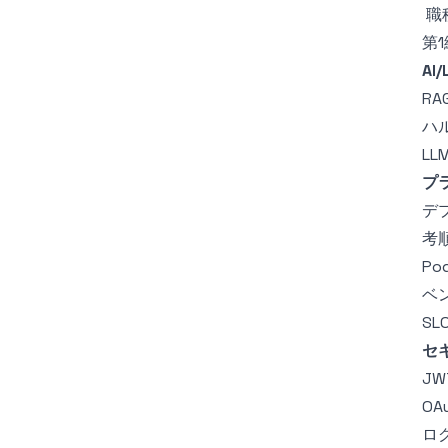
職
第
AI
R
ハ
L
プラ
デ
考
Po
ベ
S
セ
JW
OA
ロ