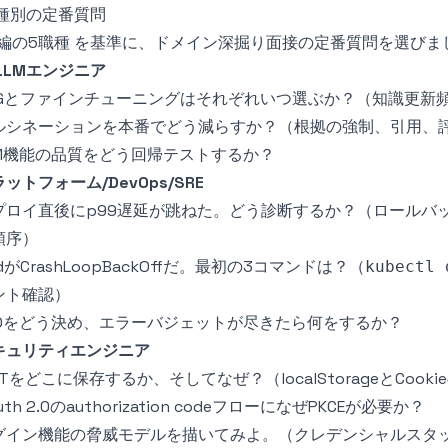
種別の定番質問
1編の5職種
を基準に、ドメイン深掘り面接の定番質問を選びま
/LLMエンジニア
AGとファインチューニングはそれぞれいつ選ぶか？（知識更新
ルシネーションを本番でどう減らすか？（根拠の強制、引用、
LM機能の品質をどう回帰テストするか？
ットフォーム/DevOps/SRE
プロイ直後にp99遅延が跳ねた。どう診断するか？（ロールバック
順序）
dがCrashLoopBackOffだ。最初の3コマンドは？（
kubectl 
ント確認）
LOをどう決め、エラーバジェットが尽きたら何をするか？
キュリティエンジニア
Tをどこに保存するか、そしてなぜ？（localStorageとCook
uth 2.0のauthorization codeフローになぜPKCEが必要か？
グイン機能の脅威モデルを描いてみよ。（クレデンシャルスタ