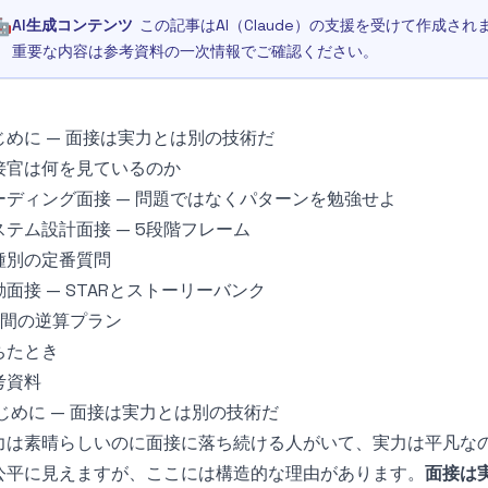
🤖
AI生成コンテンツ
この記事はAI（Claude）の支援を受けて作成
重要な内容は参考資料の一次情報でご確認ください。
じめに — 面接は実力とは別の技術だ
接官は何を見ているのか
ーディング面接 — 問題ではなくパターンを勉強せよ
ステム設計面接 — 5段階フレーム
種別の定番質問
動面接 — STARとストーリーバンク
週間の逆算プラン
ちたとき
考資料
じめに — 面接は実力とは別の技術だ
力は素晴らしいのに面接に落ち続ける人がいて、実力は平凡な
公平に見えますが、ここには構造的な理由があります。
面接は