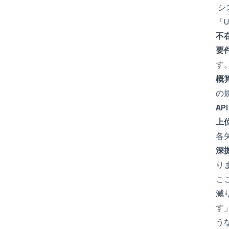
シ
「
不
要
す
概
の
A
上
各
深
り
こ
減
す
う