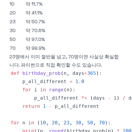
10
약 11.7%
20
약 41.1%
23
약 50.7%
30
약 70.6%
50
약 97.0%
70
약 99.9%
23명에서 이미 절반을 넘고, 70명이면 사실상 확실합
니다. 파이썬으로 직접 확인할 수도 있습니다.
def
birthday_prob
(
n
,
 days
=
365
)
:
    p_all_different 
=
1.0
for
 i 
in
range
(
n
)
:
        p_all_different 
*=
(
days 
-
 i
)
/
return
1
-
for
 n 
in
(
10
,
20
,
23
,
30
,
50
,
70
)
:
print
(
n
,
round
(
birthday_prob
(
n
)
*
100