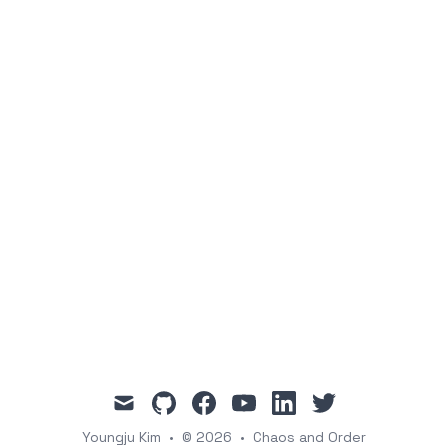
mail
github
facebook
youtube
linkedin
twitter
Youngju Kim
•
© 2026
•
Chaos and Order