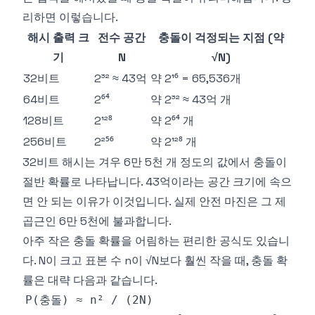
리하면 이렇습니다.
해시 출력 크
전수 공간
충돌이 걱정되는 지점 (약
기
N
√N)
32비트
2³² ≈ 43억
약 2¹⁶ = 65,536개
64비트
2⁶⁴
약 2³² ≈ 43억 개
128비트
2¹²⁸
약 2⁶⁴ 개
256비트
2²⁵⁶
약 2¹²⁸ 개
32비트 해시는 겨우 6만 5천 개 정도의 값에서 충돌이
절반 확률로 나타납니다. 43억이라는 공간 크기에 속으
면 안 되는 이유가 이것입니다. 실제 안전 마진은 그 제
곱근인 6만 5천에 불과합니다.
아주 작은 충돌 확률을 어림하는 편리한 공식도 있습니
다. N이 크고 표본 수 n이 √N보다 훨씬 작을 때, 충돌 확
률은 대략 다음과 같습니다.