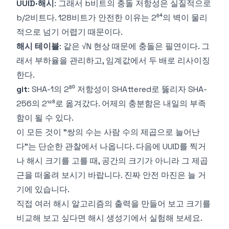
UUID·해시
: 그래서 b비트의 충돌 저항성은 실질적으로
b/2비트다. 128비트가 안전한 이유는 2⁶⁴의 벽이 물리
적으로 넘기 어렵기 때문이다.
해시 테이블
: 같은 √N 현상 때문에 충돌은 필연이다. 그
래서 부하율을 관리하고, 임계값에서 두 배로 리사이징
한다.
git
: SHA-1의 2⁸⁰ 저항성이 SHAttered로 뚫리자 SHA-
256의 2¹²⁸로 옮겨갔다. 어제의 충분함은 내일의 부족
함이 될 수 있다.
이 모든 것이 "쌍의 수는 사람 수의 제곱으로 늘어난
다"는 단순한 관찰에서 나옵니다. 다음에 UUID를 찍거
나 해시 크기를 고를 때, 공간의 크기가 아니라 그 제곱
근을 떠올려 보시기 바랍니다. 진짜 안전 마진은 늘 거
기에 있습니다.
직접 여러 해시 알고리즘의 출력을 만들어 보고 크기를
비교해 보고 싶다면
해시 생성기
에서 실험해 보세요.