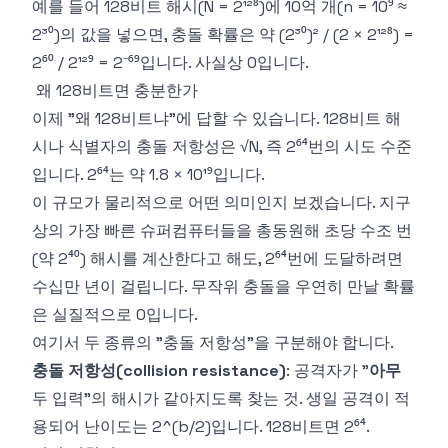
예를 들어 128비트 해시(N = 2¹²⁸)에 10억 개(n = 10⁹ ≈
2³⁰)의 값을 넣으면, 충돌 확률은 약 (2³⁰)² / (2 × 2¹²⁸) =
2⁶⁰ / 2¹²⁹ = 2⁻⁶⁹입니다. 사실상 0입니다.
왜 128비트면 충분한가
이제 "왜 128비트냐"에 답할 수 있습니다. 128비트 해
시나 식별자의 충돌 저항성은 √N, 즉 2⁶⁴번의 시도 수준
입니다. 2⁶⁴는 약 1.8 × 10¹⁹입니다.
이 규모가 물리적으로 어떤 의미인지 보겠습니다. 지구
상의 가장 빠른 슈퍼컴퓨터들을 총동원해 초당 수조 번
(약 2⁴⁰) 해시를 계산한다고 해도, 2⁶⁴번에 도달하려면
수십만 년이 걸립니다. 무작위 충돌을 우연히 만날 확률
은 실질적으로 0입니다.
여기서 두 종류의 "충돌 저항성"을 구분해야 합니다.
충돌 저항성(collision resistance)
: 공격자가 "
아무
두 입력"의 해시가 같아지도록 찾는 것. 생일 공격이 적
용되어 난이도는 2^(b/2)입니다. 128비트면 2⁶⁴.