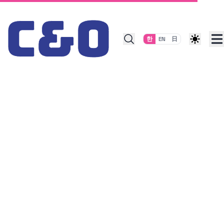
Skip to content
한
EN
日