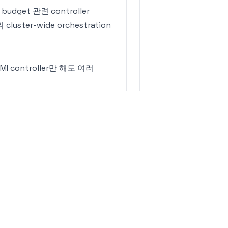
n budget 관련 controller
 cluster-wide orchestration
 controller만 해도 여러
tate가 VMI spec 하나만으로 결