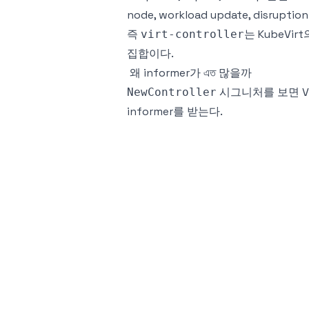
node, workload update, disruptio
즉
는 KubeVirt의
virt-controller
집합이다.
왜 informer가 এত 많을까
시그니처를 보면 VMI
NewController
informer를 받는다.
VMI informer
VM informer
Pod informer
PVC informer
migration informer
storage class informer
DataVolume, CDI informer
KubeVirt CR informer
이렇게 많은 이유는 VMI의 desired s
정되지 않기 때문이다.