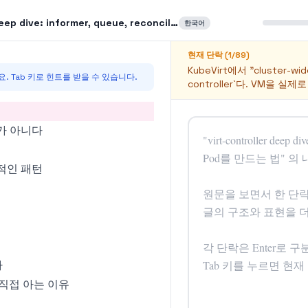
ive: informer, queue, reconcile로 VM Pod를 만드는 법
한국어
현재 단락 (
1
/
89
)
KubeVirt에서 "cluster-w
. Tab 키로 힌트를 받을 수 있습니다.
controller`다. VM을 실제
er가 아니다
형적인 패턴
가
e를 직접 아는 이유