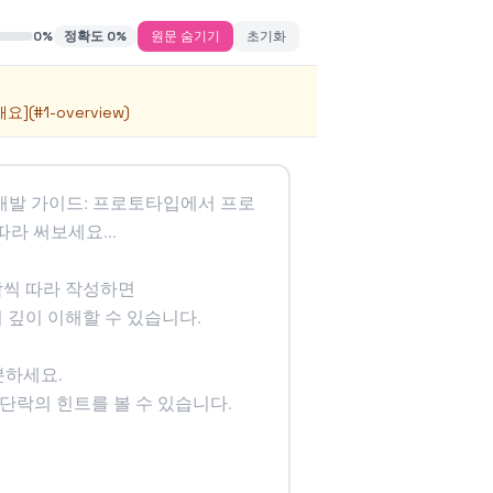
0
%
정확도
0
%
원문 숨기기
초기화
](#1-overview)