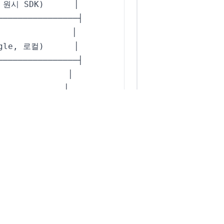
 원시 
SDK
)
gle
,
 로컬
)
복잡성을 추가하세요.
잘 만든 프
출이 복잡한 오케스트레이션 프레
다. 확실한 사용 사례가 증명된
롬프트를 버전 관리하고, 테스트
추적하세요. 프롬프트 회귀는 코드