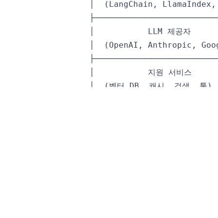
│
(
LangChain
,
LlamaIndex
,
│           
LLM
│
(
OpenAI
,
Anthropic
,
Goo
│
(
벡터 
DB
,
 캐시
,
 검색
,
 툴
)
1.3 핵심 원칙
1. 단순하게 시작하고, 필요할 때만 
롬프트를 사용하는 직접적인 API 호
임워크보다 성능이 좋은 경우가 많습니
후에 추상화 계층을 추가하세요.
2. 프롬프트를 코드처럼 다루세요.
프
를 작성하고, 변경 사항을 신중하게 
회귀만큼 치명적입니다.