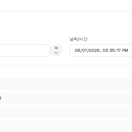
날짜/시간
복
사
T