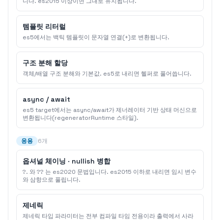
니다. es2015 이상이면 그대로 유지됩니다.
템플릿 리터럴
es5에서는 백틱 템플릿이 문자열 연결(+)로 변환됩니다.
구조 분해 할당
객체/배열 구조 분해와 기본값. es5로 내리면 헬퍼로 풀어씁니다.
async / await
es5 target에서는 async/await가 제너레이터 기반 상태 머신으로
변환됩니다(regeneratorRuntime 스타일).
응용
6개
옵셔널 체이닝 · nullish 병합
?. 와 ?? 는 es2020 문법입니다. es2015 이하로 내리면 임시 변수
와 삼항으로 풀립니다.
제네릭
제네릭 타입 파라미터는 전부 컴파일 타임 전용이라 출력에서 사라