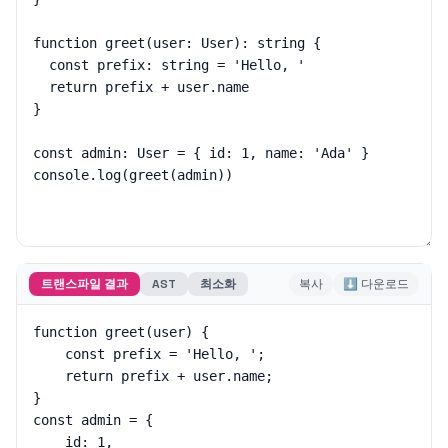
트랜스파일 결과
AST
최소화
복사
⬇ 다운로드
function greet(user) {

    const prefix = 'Hello, ';

    return prefix + user.name;

}

const admin = {

    id: 1,
