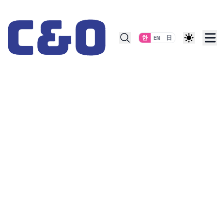
Skip to content
한
EN
日