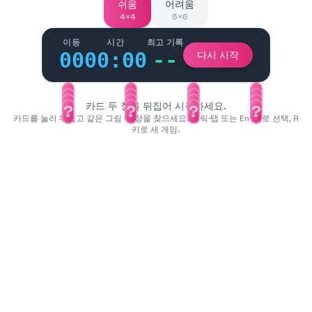
쉬움
어려움
4×4
6×6
이동
시간
최고 기록
00
00:00
--
다시 시작
?
?
?
?
?
?
?
?
?
?
?
?
카드 두 장을 뒤집어 시작하세요.
?
?
?
?
카드를 눌러 뒤집고 같은 그림 두 장을 찾으세요. 클릭·탭 또는 Enter로 선택, R
키로 새 게임.