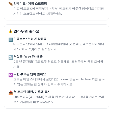
임베디드 · 게임 스크립팅
🪶
작고 빠르고 C에 끼워넣기 쉬워서, 메모리가 빠듯한 임베디드 기기와
게임의 스크립트 언어로 사랑받아요.
⚠️ 알아두면 좋아요
인덱스는 1부터 시작해요
1️⃣
대부분의 언어와 달리 Lua 테이블/배열의 첫 번째 인덱스는 0이 아니
라 1이에요. t[1]이 첫 원소랍니다.
거짓은 false 와 nil 뿐
🈳
0도 빈 문자열("")도 모두 참으로 취급돼요. 조건문에서 특히 조심하
세요.
무한 루프는 탭이 멈춰요
♾️
코드는 메인 스레드에서 실행돼요. break 없는 while true 처럼 끝나
지 않는 코드는 탭 전체가 멈추니 주의하세요.
첫 로드만 잠깐, 이후엔 즉시
📥
Lua 런타임(약 270KB)은 처음 한 번만 내려받고, 그다음부터는 브라
우저 캐시에서 바로 시작돼요.