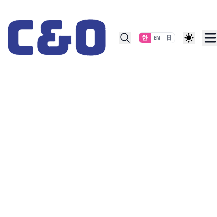
Skip to content
한
EN
日