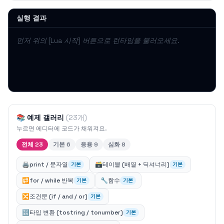
실행 결과
먼저 위의 [Lua 시작] 버튼으로 런타임을 불러오세요.
📚 예제 갤러리
(23개)
누르면 에디터에 코드가 채워져요.
전체
23
기본
6
응용
9
심화
8
🖨️
print / 문자열
🗃️
테이블 (배열 + 딕셔너리)
기본
기본
🔁
for / while 반복
🔧
함수
기본
기본
🔀
조건문 (if / and / or)
기본
🔣
타입 변환 (tostring / tonumber)
기본