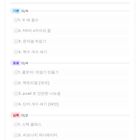
0
/
4
기본
⬜
1
.
두 배 함수
⬜
2
.
1부터 n까지의 합
⬜
3
.
문자열 뒤집기
⬜
4
.
짝수 개수 세기
0
/
4
응용
⬜
1
.
클로저: 덧셈기 만들기
⬜
2
.
팩토리얼 (재귀)
⬜
3
.
pcall 로 안전한 나눗셈
⬜
4
.
단어 개수 세기 (패턴)
0
/
2
심화
⬜
1
.
스택 클래스
⬜
2
.
피보나치 제너레이터