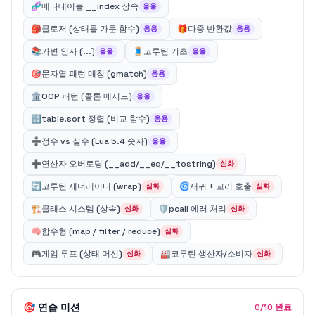
🧬
메타테이블 __index 상속
응용
🎒
클로저 (상태를 가둔 함수)
🎁
다중 반환값
응용
응용
📚
가변 인자 (...)
🧵
코루틴 기초
응용
응용
🎯
문자열 패턴 매칭 (gmatch)
응용
🏛️
OOP 패턴 (콜론 메서드)
응용
🔢
table.sort 정렬 (비교 함수)
응용
➗
정수 vs 실수 (Lua 5.4 숫자)
응용
➕
연산자 오버로딩 (__add/__eq/__tostring)
심화
🔄
코루틴 제너레이터 (wrap)
🌀
재귀 + 꼬리 호출
심화
심화
🏗️
클래스 시스템 (상속)
🛡️
pcall 에러 처리
심화
심화
🧠
함수형 (map / filter / reduce)
심화
🎮
게임 루프 (상태 머신)
🏭
코루틴 생산자/소비자
심화
심화
🎯 연습 미션
0/10 완료