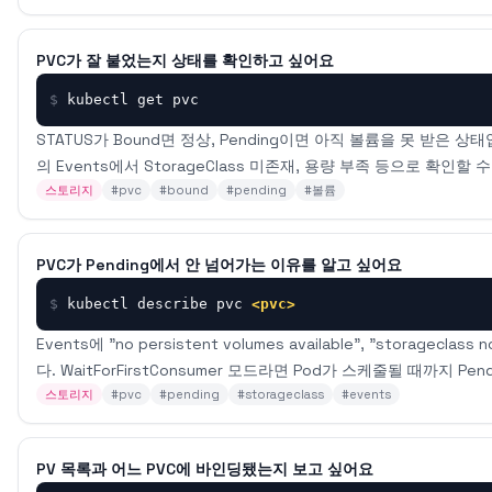
PVC가 잘 붙었는지 상태를 확인하고 싶어요
$
kubectl get pvc
STATUS가 Bound면 정상, Pending이면 아직 볼륨을 못 받은 상태입니
의 Events에서 StorageClass 미존재, 용량 부족 등으로 확인할 
스토리지
#
pvc
#
bound
#
pending
#
볼륨
PVC가 Pending에서 안 넘어가는 이유를 알고 싶어요
$
kubectl describe pvc 
<pvc>
Events에 "no persistent volumes available", "storagec
다. WaitForFirstConsumer 모드라면 Pod가 스케줄될 때까지 Pe
스토리지
#
pvc
#
pending
#
storageclass
#
events
PV 목록과 어느 PVC에 바인딩됐는지 보고 싶어요