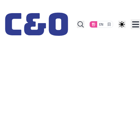
Skip to content
한
EN
日