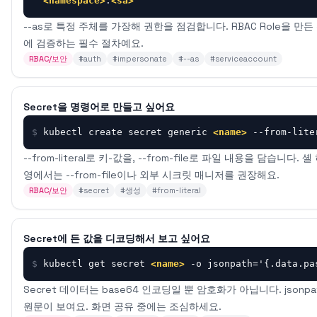
<namespace>
:
<sa>
--as로 특정 주체를 가장해 권한을 점검합니다. RBAC Role을 
에 검증하는 필수 절차예요.
RBAC/보안
#
auth
#
impersonate
#
--as
#
serviceaccount
Secret을 명령어로 만들고 싶어요
$
kubectl create secret generic 
<name>
 --from-lite
--from-literal로 키-값을, --from-file로 파일 내용을 담습
영에서는 --from-file이나 외부 시크릿 매니저를 권장해요.
RBAC/보안
#
secret
#
생성
#
from-literal
Secret에 든 값을 디코딩해서 보고 싶어요
$
kubectl get secret 
<name>
 -o jsonpath='{.data.pa
Secret 데이터는 base64 인코딩일 뿐 암호화가 아닙니다. jsonpa
원문이 보여요. 화면 공유 중에는 조심하세요.