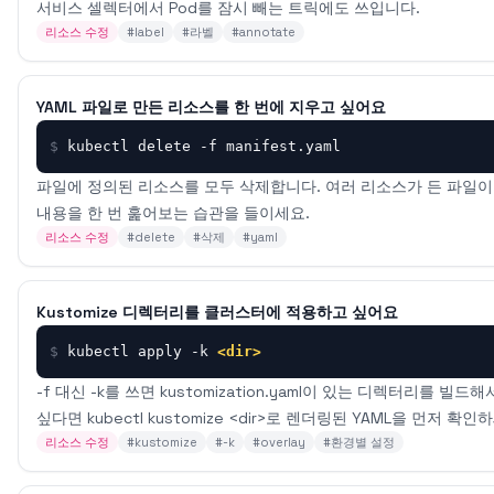
서비스 셀렉터에서 Pod를 잠시 빼는 트릭에도 쓰입니다.
리소스 수정
#
label
#
라벨
#
annotate
YAML 파일로 만든 리소스를 한 번에 지우고 싶어요
$
kubectl delete -f manifest.yaml
파일에 정의된 리소스를 모두 삭제합니다. 여러 리소스가 든 파일이
내용을 한 번 훑어보는 습관을 들이세요.
리소스 수정
#
delete
#
삭제
#
yaml
Kustomize 디렉터리를 클러스터에 적용하고 싶어요
$
kubectl apply -k 
<dir>
-f 대신 -k를 쓰면 kustomization.yaml이 있는 디렉터리를 
싶다면 kubectl kustomize <dir>로 렌더링된 YAML을 먼저 확인
리소스 수정
#
kustomize
#
-k
#
overlay
#
환경별 설정