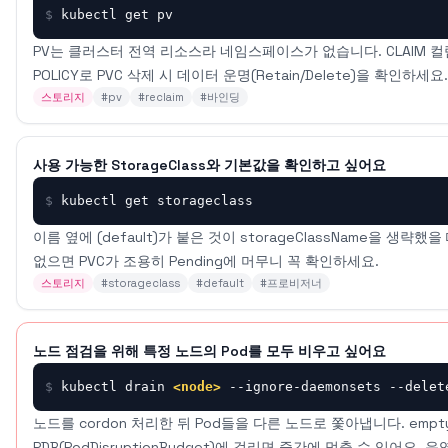
$
kubectl get pv
PV는 클러스터 전역 리소스라 네임스페이스가 없습니다. CLAIM 컬럼으
POLICY로 PVC 삭제 시 데이터 운명(Retain/Delete)을 확인하세요.
스토리지
#
pv
#
reclaim
#
바인딩
사용 가능한 StorageClass와 기본값을 확인하고 싶어요
$
kubectl get storageclass
이름 옆에 (default)가 붙은 것이 storageClassName을 생
없으면 PVC가 조용히 Pending에 머무니 꼭 확인하세요.
스토리지
#
storageclass
#
default
#
프로비저너
노드 점검을 위해 특정 노드의 Pod를 모두 비우고 싶어요
$
kubectl drain 
<node>
 --ignore-daemonsets --delet
노드를 cordon 처리한 뒤 Pod들을 다른 노드로 쫓아냅니다. empt
PDB(PodDisruptionBudget)에 걸리면 중간에 멈출 수 있어요