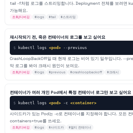
tail -f처럼 로그를 스트리밍합니다. Deployment 전체를 보려면 kubec
가능해요.
조회/디버깅
#
logs
#
tail
#
스트리밍
재시작되기 전, 죽은 컨테이너의 로그를 보고 싶어요
$
kubectl logs 
<pod>
 --previous
CrashLoopBackOff일 때 현재 로그는 비어 있기 일쑤입니다. --
막 로그를 봐야 크래시 원인이 보여요.
조회/디버깅
#
logs
#
previous
#
crashloopbackoff
#
크래시
컨테이너가 여러 개인 Pod에서 특정 컨테이너 로그만 보고 싶어요
$
kubectl logs 
<pod>
 -c 
<container>
사이드카가 있는 Pod는 -c로 컨테이너를 지정해야 합니다. 모든 컨테이
containers=true를 쓰세요.
조회/디버깅
#
logs
#
사이드카
#
멀티 컨테이너