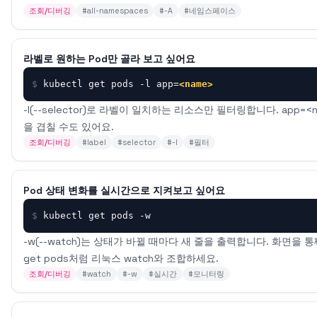
조회/디버깅
#
all-namespaces
#
-A
#
네임스페이스
라벨로 원하는 Pod만 골라 보고 싶어요
$
kubectl get pods -l app=
<name>
-l(--selector)로 라벨이 일치하는 리소스만 필터링합니다. app=<na
을 겹칠 수도 있어요.
조회/디버깅
#
label
#
selector
#
-l
#
필터
Pod 상태 변화를 실시간으로 지켜보고 싶어요
$
kubectl get pods -w
-w(--watch)는 상태가 바뀔 때마다 새 줄을 출력합니다. 화면을 통째
get pods처럼 리눅스 watch와 조합하세요.
조회/디버깅
#
watch
#
-w
#
실시간
#
모니터링