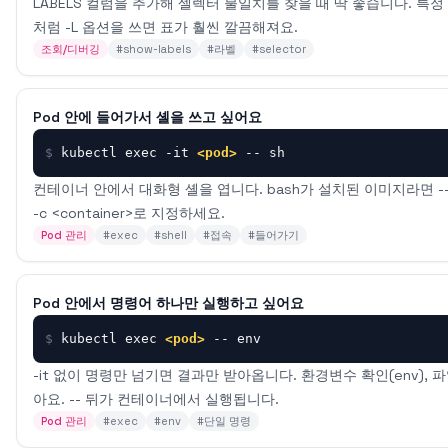
LABELS 컬럼을 추가해 셀렉터 불일치를 찾을 때 딱 좋습니다. 특정 라
처럼 -L 옵션을 쓰면 표가 훨씬 깔끔해져요.
조회/디버깅
#
show-labels
#
라벨
#
selector
Pod 안에 들어가서 셸을 쓰고 싶어요
$
kubectl exec -it 
<pod>
 -- sh
컨테이너 안에서 대화형 셸을 엽니다. bash가 설치된 이미지라면 --
-c <container>로 지정하세요.
Pod 관리
#
exec
#
shell
#
접속
#
들어가기
Pod 안에서 명령어 하나만 실행하고 싶어요
$
kubectl exec 
<pod>
 -- env
-it 없이 명령만 넘기면 결과만 받아옵니다. 환경변수 확인(env), 파일
아요. -- 뒤가 컨테이너에서 실행됩니다.
Pod 관리
#
exec
#
env
#
단일 명령