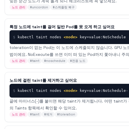
잊는 순간 노드가 계속 놀게 되니 체크리스트에 꼭 넣으세요.
노드 관리
#
uncordon
#
스케줄링 복구
특정 노드에 taint를 걸어 일반 Pod를 못 오게 하고 싶어요
$
kubectl taint nodes 
<node>
 key=value:NoSchedule
toleration이 없는 Pod는 이 노드에 스케줄되지 않습니다. GPU
법이에요. NoExecute를 쓰면 이미 떠 있는 Pod까지 쫓아내니 주
노드 관리
#
taint
#
noschedule
#
전용 노드
노드에 걸린 taint를 제거하고 싶어요
$
kubectl taint nodes 
<node>
 key=value:NoSchedule-
끝에 마이너스(-)를 붙이면 해당 taint가 제거됩니다. 어떤 taint가 걸려
의 Taints 항목에서 확인할 수 있어요.
노드 관리
#
taint
#
제거
#
toleration