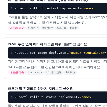
$
kubectl rollout restart deployment/
<name>
Pod들을 롤링 방식으로 순차 교체합니다. 다운타임 없이 ConfigMap
상 상태를 리셋할 때 가장 안전한 재시작 방법이에요.
배포/롤아웃
#
rollout
#
restart
#
재시작
#
롤링
YAML 수정 없이 이미지 태그만 바꿔 배포하고 싶어요
$
kubectl set image deployment/
<name>
<container>
=
지정한 컨테이너의 이미지만 교체하고 롤링 업데이트를 시작합니다.
GitOps를 쓰는 팀이라면 선언된 YAML과 어긋나니 주의하세요.
배포/롤아웃
#
set image
#
이미지 교체
#
핫픽스
배포가 잘 진행되고 있는지 지켜보고 싶어요
$
kubectl rollout status deployment/
<name>
롤아웃이 끝날 때까지 진행 상황을 출력하고, 완료/실패 시 종료 코