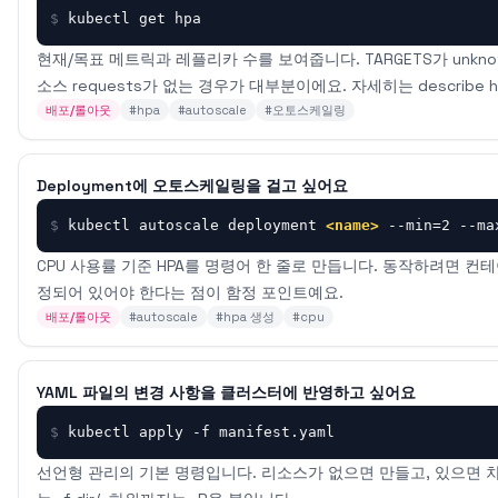
$
kubectl get hpa
현재/목표 메트릭과 레플리카 수를 보여줍니다. TARGETS가 unknown
소스 requests가 없는 경우가 대부분이에요. 자세히는 describe 
배포/롤아웃
#
hpa
#
autoscale
#
오토스케일링
Deployment에 오토스케일링을 걸고 싶어요
$
kubectl autoscale deployment 
<name>
 --min=2 --ma
CPU 사용률 기준 HPA를 명령어 한 줄로 만듭니다. 동작하려면 컨테이너에 
정되어 있어야 한다는 점이 함정 포인트예요.
배포/롤아웃
#
autoscale
#
hpa 생성
#
cpu
YAML 파일의 변경 사항을 클러스터에 반영하고 싶어요
$
kubectl apply -f manifest.yaml
선언형 관리의 기본 명령입니다. 리소스가 없으면 만들고, 있으면 