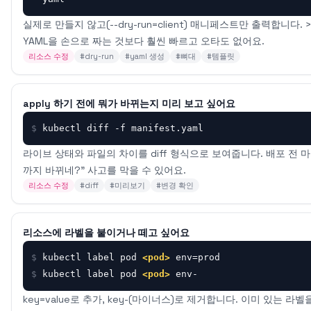
실제로 만들지 않고(--dry-run=client) 매니페스트만 출력합니다. >
YAML을 손으로 짜는 것보다 훨씬 빠르고 오타도 없어요.
리소스 수정
#
dry-run
#
yaml 생성
#
뼈대
#
템플릿
apply 하기 전에 뭐가 바뀌는지 미리 보고 싶어요
$
kubectl diff -f manifest.yaml
라이브 상태와 파일의 차이를 diff 형식으로 보여줍니다. 배포 전 
까지 바뀌네?" 사고를 막을 수 있어요.
리소스 수정
#
diff
#
미리보기
#
변경 확인
리소스에 라벨을 붙이거나 떼고 싶어요
$
kubectl label pod 
<pod>
 env=prod
$
kubectl label pod 
<pod>
 env-
key=value로 추가, key-(마이너스)로 제거합니다. 이미 있는 라벨을