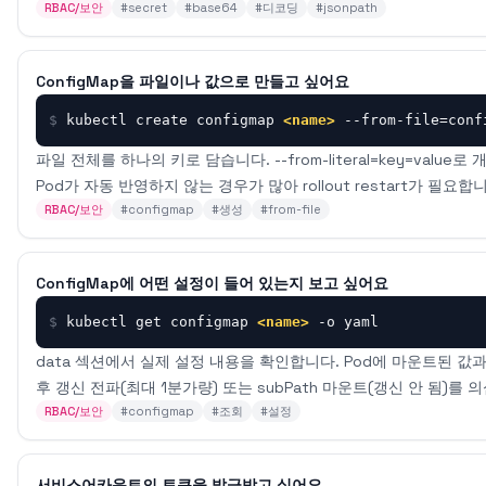
RBAC/보안
#
secret
#
base64
#
디코딩
#
jsonpath
ConfigMap을 파일이나 값으로 만들고 싶어요
$
kubectl create configmap 
<name>
 --from-file=conf
파일 전체를 하나의 키로 담습니다. --from-literal=key=valu
Pod가 자동 반영하지 않는 경우가 많아 rollout restart가 필요합
RBAC/보안
#
configmap
#
생성
#
from-file
ConfigMap에 어떤 설정이 들어 있는지 보고 싶어요
$
kubectl get configmap 
<name>
 -o yaml
data 섹션에서 실제 설정 내용을 확인합니다. Pod에 마운트된 값과 
후 갱신 전파(최대 1분가량) 또는 subPath 마운트(갱신 안 됨)를 
RBAC/보안
#
configmap
#
조회
#
설정
서비스어카운트의 토큰을 발급받고 싶어요