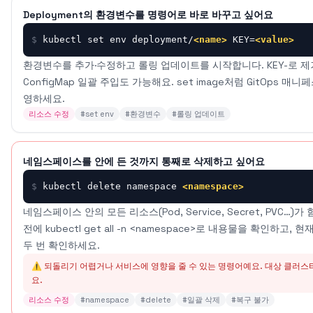
Deployment의 환경변수를 명령어로 바로 바꾸고 싶어요
$
kubectl set env deployment/
<name>
 KEY=
<value>
환경변수를 추가·수정하고 롤링 업데이트를 시작합니다. KEY-로 제거, -
ConfigMap 일괄 주입도 가능해요. set image처럼 GitOps 
영하세요.
리소스 수정
#
set env
#
환경변수
#
롤링 업데이트
네임스페이스를 안에 든 것까지 통째로 삭제하고 싶어요
$
kubectl delete namespace 
<namespace>
네임스페이스 안의 모든 리소스(Pod, Service, Secret, PVC…
전에 kubectl get all -n <namespace>로 내용물을 확인하
두 번 확인하세요.
⚠️ 되돌리기 어렵거나 서비스에 영향을 줄 수 있는 명령어예요. 대상 클러
요.
리소스 수정
#
namespace
#
delete
#
일괄 삭제
#
복구 불가