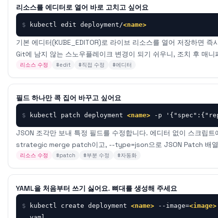
리소스를 에디터로 열어 바로 고치고 싶어요
$
kubectl edit deployment/
<name>
기본 에디터(KUBE_EDITOR)로 라이브 리소스를 열어 저장하면 
Git에 남지 않는 스노우플레이크 변경이 되기 쉬우니, 조치 후 매
리소스 수정
#
edit
#
직접 수정
#
에디터
필드 하나만 콕 집어 바꾸고 싶어요
$
kubectl patch deployment 
<name>
 -p '{"spec":{"re
JSON 조각만 보내 특정 필드를 수정합니다. 에디터 없이 스크립트
strategic merge patch이고, --type=json으로 JSON Patch
리소스 수정
#
patch
#
부분 수정
#
자동화
YAML을 처음부터 쓰기 싫어요. 뼈대를 생성해 주세요
$
kubectl create deployment 
<name>
 --image=
<image>
yaml