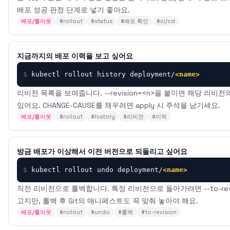
배포 성공 판정 단계로 넣기 좋아요.
배포/롤아웃
#
rollout
#
status
#
배포 확인
#
ci/cd
지금까지의 배포 이력을 보고 싶어요
$
kubectl rollout history deployment/
<name>
리비전 목록을 보여줍니다. --revision=<n>을 붙이면 해당 리비
있어요. CHANGE-CAUSE를 채우려면 apply 시 주석을 남기세요.
배포/롤아웃
#
rollout
#
history
#
리비전
#
이력
방금 배포가 이상해서 이전 버전으로 되돌리고 싶어요
$
kubectl rollout undo deployment/
<name>
직전 리비전으로 롤백합니다. 특정 리비전으로 돌아가려면 --to-revi
고지만, 롤백 후 Git의 매니페스트도 꼭 맞춰 놓아야 해요.
배포/롤아웃
#
rollout
#
undo
#
롤백
#
to-revision