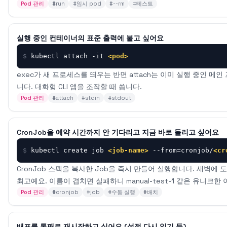
Pod 관리
#
run
#
임시 pod
#
--rm
#
테스트
실행 중인 컨테이너의 표준 출력에 붙고 싶어요
$
kubectl attach -it 
<pod>
exec가 새 프로세스를 띄우는 반면 attach는 이미 실행 중인 메인 프로세
니다. 대화형 CLI 앱을 조작할 때 씁니다.
Pod 관리
#
attach
#
stdin
#
stdout
CronJob을 예약 시간까지 안 기다리고 지금 바로 돌리고 싶어요
$
kubectl create job 
<job-name>
 --from=cronjob/
<cr
CronJob 스펙을 복사한 Job을 즉시 만들어 실행합니다. 새벽에 
최고예요. 이름이 겹치면 실패하니 manual-test-1 같은 유니크한
Pod 관리
#
cronjob
#
job
#
수동 실행
#
배치
배포를 통째로 재시작하고 싶어요 (설정 다시 읽기 등)