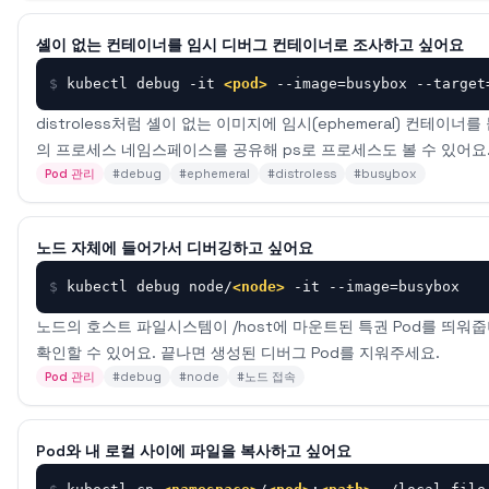
셸이 없는 컨테이너를 임시 디버그 컨테이너로 조사하고 싶어요
$
kubectl debug -it 
<pod>
 --image=busybox --target
distroless처럼 셸이 없는 이미지에 임시(ephemeral) 컨테이너를
의 프로세스 네임스페이스를 공유해 ps로 프로세스도 볼 수 있어요
Pod 관리
#
debug
#
ephemeral
#
distroless
#
busybox
노드 자체에 들어가서 디버깅하고 싶어요
$
kubectl debug node/
<node>
 -it --image=busybox
노드의 호스트 파일시스템이 /host에 마운트된 특권 Pod를 띄워줍
확인할 수 있어요. 끝나면 생성된 디버그 Pod를 지워주세요.
Pod 관리
#
debug
#
node
#
노드 접속
Pod와 내 로컬 사이에 파일을 복사하고 싶어요