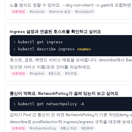
노출 방식도 정할 수 있어요. --dry-run=client -o yaml과 조합
네트워킹
#
expose
#
service 생성
#
nodeport
Ingress 설정과 연결된 호스트를 확인하고 싶어요
$
kubectl get ingress
$
kubectl describe ingress 
<name>
호스트, 경로, 백엔드 서비스 매핑을 보여줍니다. describe에서 Ba
있으면 서비스 이름/포트 오타를 의심하세요.
네트워킹
#
ingress
#
호스트
#
라우팅
통신이 막혀요. NetworkPolicy가 걸려 있는지 보고 싶어요
$
kubectl get networkpolicy -A
갑자기 Pod 간 통신이 안 되면 NetworkPolicy가 기본 차단(deny
describe로 podSelector와 ingress/egress 규칙을 대조해 보세
네트워킹
#
networkpolicy
#
통신 차단
#
방화벽