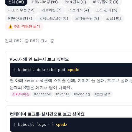
전체
(
95
)
조회/디버깅
(
14
)
Pod 관리
(
9
)
배포/롤아웃
(
9
)
리소스 수정
(
12
)
네트워킹
(
7
)
스토리지
(
4
)
노드 관리
(
6
)
RBAC/보안
(
7
)
컨텍스트/설정
(
8
)
트러블슈팅
(
9
)
고급
(
10
)
⚠️ 주의·위험만 보기
전체 95개 중 95개 표시 중
Pod가 왜 안 뜨는지 보고 싶어요
$
kubectl describe pod 
<pod>
맨 아래 Events 섹션에 스케줄 실패, 이미지 풀 실패, 프로브 실패
문제의 8할은 여기서 답이 나와요.
조회/디버깅
#
describe
#
events
#
pending
#
원인 분석
컨테이너 로그를 실시간으로 보고 싶어요
$
kubectl logs -f 
<pod>