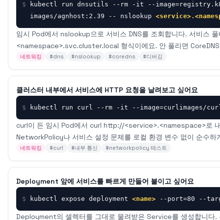
$
kubectl run dnsutils --rm -it --image=registry.k
images/agnhost:2.39 -- nslookup 
<service>
.
<names
임시 Pod에서 nslookup으로 서비스 DNS를 조회합니다. 서비스 풀네임
<namespace>.svc.cluster.local 형식이에요. 안 풀리면 Core
네트워킹
#
dns
#
nslookup
#
coredns
#
디버깅
클러스터 내부에서 서비스에 HTTP 요청을 날려보고 싶어요
$
kubectl run curl --rm -it --image=curlimages/cur
curl이 든 임시 Pod에서 curl http://<service>.<namespac
NetworkPolicy나 서비스 설정 문제를 로컬 환경 변수 없이 순수하
네트워킹
#
curl
#
내부 통신
#
networkpolicy 테스트
Deployment 앞에 서비스를 빠르게 만들어 붙이고 싶어요
$
kubectl expose deployment 
<name>
 --port=80 --tar
Deployment의 셀렉터를 그대로 물려받은 Service를 생성합니다. --t