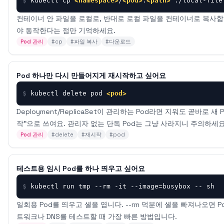
$
kubectl cp 
<namespace>
/
<pod>
:
<path>
 ./local-file
컨테이너 안 파일을 로컬로, 반대로 로컬 파일을 컨테이너로 복사합니
야 동작한다는 점만 기억하세요.
Pod 관리
#
cp
#
파일 복사
#
다운로드
Pod 하나만 다시 만들어지게 재시작하고 싶어요
$
kubectl delete pod 
<pod>
Deployment/ReplicaSet이 관리하는 Pod라면 지워도 곧바로 새 
작"으로 쓰여요. 관리자 없는 단독 Pod는 그냥 사라지니 주의하세요
Pod 관리
#
delete
#
재시작
#
pod
테스트용 임시 Pod를 하나 띄우고 싶어요
$
kubectl run tmp --rm -it --image=busybox -- sh
일회용 Pod를 띄우고 셸을 엽니다. --rm 덕분에 셸을 빠져나오면 
트워크나 DNS를 테스트할 때 가장 빠른 방법입니다.