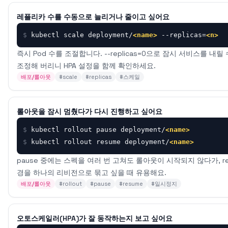
레플리카 수를 수동으로 늘리거나 줄이고 싶어요
$
kubectl scale deployment/
<name>
 --replicas=
<n>
즉시 Pod 수를 조절합니다. --replicas=0으로 잠시 서비스를 내릴
조정해 버리니 HPA 설정을 함께 확인하세요.
배포/롤아웃
#
scale
#
replicas
#
스케일
롤아웃을 잠시 멈췄다가 다시 진행하고 싶어요
$
kubectl rollout pause deployment/
<name>
$
kubectl rollout resume deployment/
<name>
pause 중에는 스펙을 여러 번 고쳐도 롤아웃이 시작되지 않다가, re
경을 하나의 리비전으로 묶고 싶을 때 유용해요.
배포/롤아웃
#
rollout
#
pause
#
resume
#
일시정지
오토스케일러(HPA)가 잘 동작하는지 보고 싶어요