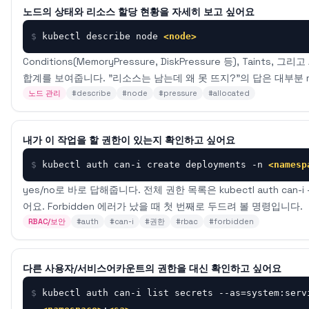
노드의 상태와 리소스 할당 현황을 자세히 보고 싶어요
$
kubectl describe node 
<node>
Conditions(MemoryPressure, DiskPressure 등), Taints, 그리고
합계를 보여줍니다. "리소스는 남는데 왜 못 뜨지?"의 답은 대부분 r
노드 관리
#
describe
#
node
#
pressure
#
allocated
내가 이 작업을 할 권한이 있는지 확인하고 싶어요
$
kubectl auth can-i create deployments -n 
<namesp
yes/no로 바로 답해줍니다. 전체 권한 목록은 kubectl auth can-i -
어요. Forbidden 에러가 났을 때 첫 번째로 두드려 볼 명령입니다.
RBAC/보안
#
auth
#
can-i
#
권한
#
rbac
#
forbidden
다른 사용자/서비스어카운트의 권한을 대신 확인하고 싶어요
$
kubectl auth can-i list secrets --as=system:serv