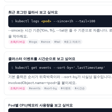
최근 로그만 잘라서 보고 싶어요
$
kubectl logs 
<pod>
 --since=1h --tail=100
--since는 시간 기준(10m, 1h), --tail은 줄 수 기준으로 자릅
을 막아줘요.
조회/디버깅
#
logs
#
since
#
tail
#
로그 자르기
클러스터 이벤트를 시간순으로 보고 싶어요
$
kubectl get events --sort-by='.lastTimestamp'
기본 출력은 순서가 뒤죽박죽이라 --sort-by가 사실상 필수입니다. 특정 
involvedObject.name=<pod>을 붙이세요.
조회/디버깅
#
events
#
sort-by
#
이벤트
#
시간순
Pod별 CPU/메모리 사용량을 보고 싶어요