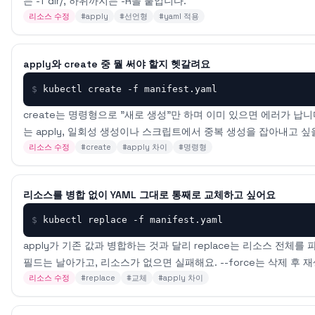
는 -f dir/, 하위까지는 -R을 붙입니다.
리소스 수정
#
apply
#
선언형
#
yaml 적용
apply와 create 중 뭘 써야 할지 헷갈려요
$
kubectl create -f manifest.yaml
create는 명령형으로 "새로 생성"만 하며 이미 있으면 에러가 납
는 apply, 일회성 생성이나 스크립트에서 중복 생성을 잡아내고 싶을
리소스 수정
#
create
#
apply 차이
#
명령형
리소스를 병합 없이 YAML 그대로 통째로 교체하고 싶어요
$
kubectl replace -f manifest.yaml
apply가 기존 값과 병합하는 것과 달리 replace는 리소스 전체
필드는 날아가고, 리소스가 없으면 실패해요. --force는 삭제 후
리소스 수정
#
replace
#
교체
#
apply 차이