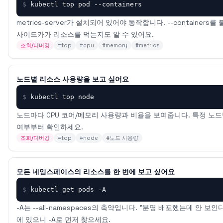
$
kubectl top pod --containers
metrics-server가 설치되어 있어야 동작합니다. --containe
사이드카가 리소스를 먹는지도 알 수 있어요.
조회/디버깅
#
top
#
cpu
#
memory
#
metrics
노드별 리소스 사용량을 보고 싶어요
$
kubectl top node
노드마다 CPU 코어/메모리 사용량과 비율을 보여줍니다. 특정 노드
여부부터 확인하세요.
조회/디버깅
#
top
#
node
#
노드 사용량
모든 네임스페이스의 리소스를 한 번에 보고 싶어요
$
kubectl get pods -A
-A는 --all-namespaces의 축약입니다. "분명 배포했는데 안
에 있으니 -A로 먼저 찾으세요.