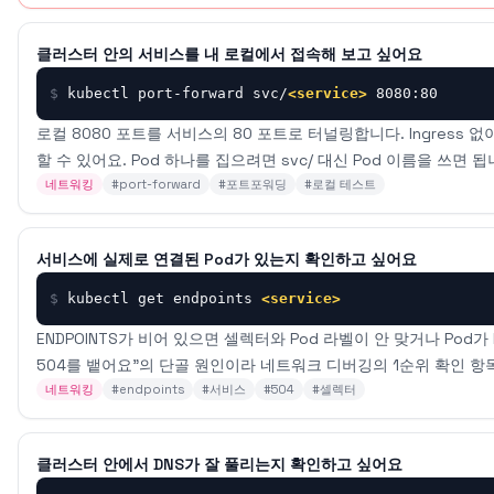
클러스터 안의 서비스를 내 로컬에서 접속해 보고 싶어요
$
kubectl port-forward svc/
<service>
 8080:80
로컬 8080 포트를 서비스의 80 포트로 터널링합니다. Ingress 없이
할 수 있어요. Pod 하나를 집으려면 svc/ 대신 Pod 이름을 쓰면 됩
네트워킹
#
port-forward
#
포트포워딩
#
로컬 테스트
서비스에 실제로 연결된 Pod가 있는지 확인하고 싶어요
$
kubectl get endpoints 
<service>
ENDPOINTS가 비어 있으면 셀렉터와 Pod 라벨이 안 맞거나 Pod가
504를 뱉어요"의 단골 원인이라 네트워크 디버깅의 1순위 확인 항
네트워킹
#
endpoints
#
서비스
#
504
#
셀렉터
클러스터 안에서 DNS가 잘 풀리는지 확인하고 싶어요