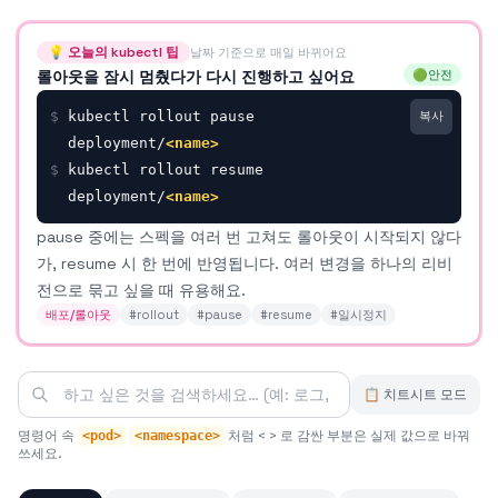
💡 오늘의 kubectl 팁
날짜 기준으로 매일 바뀌어요
롤아웃을 잠시 멈췄다가 다시 진행하고 싶어요
🟢
안전
$
kubectl rollout pause 
복사
deployment/
<name>
$
kubectl rollout resume 
deployment/
<name>
pause 중에는 스펙을 여러 번 고쳐도 롤아웃이 시작되지 않다
가, resume 시 한 번에 반영됩니다. 여러 변경을 하나의 리비
전으로 묶고 싶을 때 유용해요.
배포/롤아웃
#
rollout
#
pause
#
resume
#
일시정지
📋 치트시트 모드
명령어 속
처럼 < > 로 감싼 부분은 실제 값으로 바꿔
<pod>
<namespace>
쓰세요.