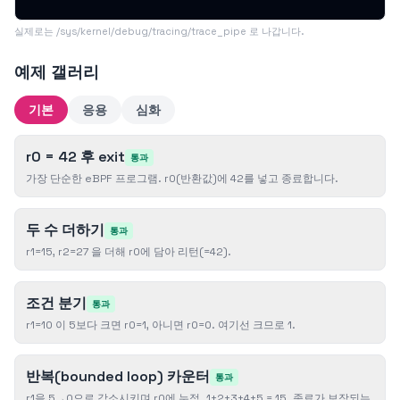
실제로는 /sys/kernel/debug/tracing/trace_pipe 로 나갑니다.
예제 갤러리
기본
응용
심화
r0 = 42 후 exit
통과
가장 단순한 eBPF 프로그램. r0(반환값)에 42를 넣고 종료합니다.
두 수 더하기
통과
r1=15, r2=27 을 더해 r0에 담아 리턴(=42).
조건 분기
통과
r1=10 이 5보다 크면 r0=1, 아니면 r0=0. 여기선 크므로 1.
반복(bounded loop) 카운터
통과
r1을 5→0으로 감소시키며 r0에 누적. 1+2+3+4+5 = 15. 종료가 보장되는