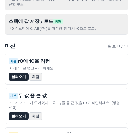
유한 루프.
스택에 값 저장 / 로드
통과
r10-4 스택에 0xAB(171)를 저장한 뒤 다시 r0으로 로드.
미션
완료 0 / 10
r0에 10을 리턴
기본
r0 에 10 을 넣고 exit 하세요.
불러오기
채점
두 값 중 큰 값
기본
r1=17, r2=42 가 주어졌다고 치고, 둘 중 큰 값을 r0로 리턴하세요. (정답
=42)
불러오기
채점