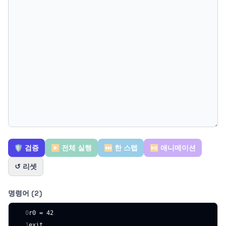
🛡️ 검증
▶ 전체 실행
⏭ 한 스텝
⏯ 애니메이션
↺ 리셋
명령어 (2)
0
r0 = 42
1
exit