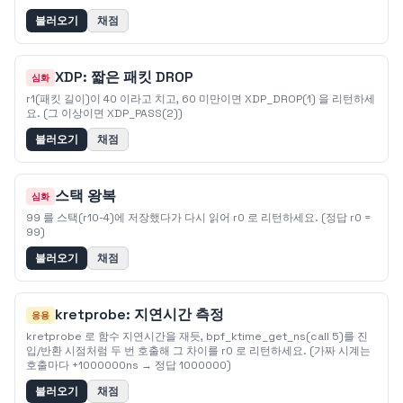
불러오기
채점
XDP: 짧은 패킷 DROP
심화
r1(패킷 길이)이 40 이라고 치고, 60 미만이면 XDP_DROP(1) 을 리턴하세
요. (그 이상이면 XDP_PASS(2))
불러오기
채점
스택 왕복
심화
99 를 스택(r10-4)에 저장했다가 다시 읽어 r0 로 리턴하세요. (정답 r0 =
99)
불러오기
채점
kretprobe: 지연시간 측정
응용
kretprobe 로 함수 지연시간을 재듯, bpf_ktime_get_ns(call 5)를 진
입/반환 시점처럼 두 번 호출해 그 차이를 r0 로 리턴하세요. (가짜 시계는
호출마다 +1000000ns → 정답 1000000)
불러오기
채점