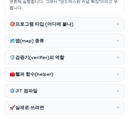
변환해 실행합니다. 그래서 "샌드박스된 커널 확장"이라고 부
릅니다.
🎯
프로그램 타입 (어디에 붙나)
+
🗺️
맵(map) 종류
+
🛡️
검증기(verifier)의 역할
+
🧰
헬퍼 함수(helper)
+
⚙️
JIT 컴파일
+
🚀
실제로 쓰려면
+