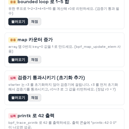
bounded loop 로 1~5 합
응용
유한 루프로 1+2+3+4+5=15 를 계산해 r0로 리턴하세요. (검증기 통과 필
수)
불러오기
채점
map 카운터 증가
응용
array 맵 0번의 key=0 값을 1 로 만드세요. (bpf_map_update_elem 사
용)
불러오기
채점
검증기 통과시키기 (초기화 추가)
심화
starter 는 r3 를 초기화하지 않아 검증기에 걸립니다. r3 를 먼저 초기화
해서 검증기를 통과시키고, r0=r3 로 그 값을 리턴하세요. (정답 r0 = 7)
불러오기
채점
printk 로 42 출력
심화
bpf_trace_printk 로 42 를 출력하세요. 출력 콘솔에 "printk: 42 0 0"
이 나오면 성공.