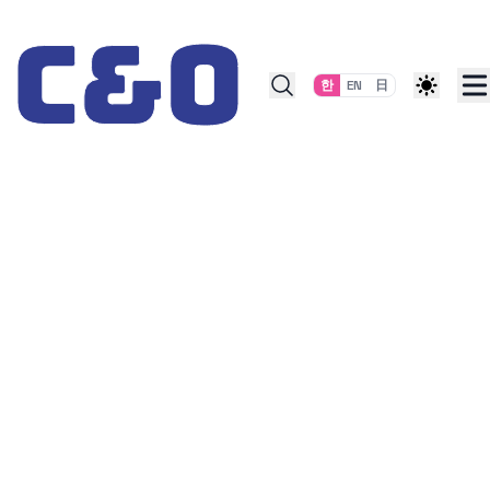
Skip to content
한
EN
日