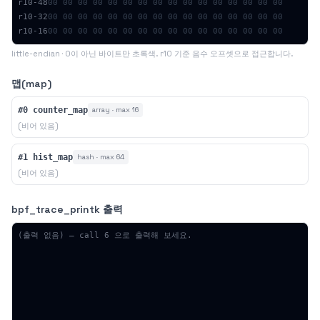
r10-
48
00
00
00
00
00
00
00
00
00
00
00
00
00
00
00
00
r10-
32
00
00
00
00
00
00
00
00
00
00
00
00
00
00
00
00
r10-
16
00
00
00
00
00
00
00
00
00
00
00
00
00
00
00
00
little-endian · 0이 아닌 바이트만 초록색. r10 기준 음수 오프셋으로 접근합니다.
맵(map)
#
0
counter_map
array
· max
16
(비어 있음)
#
1
hist_map
hash
· max
64
(비어 있음)
bpf_trace_printk 출력
(출력 없음) — call 6 으로 출력해 보세요.