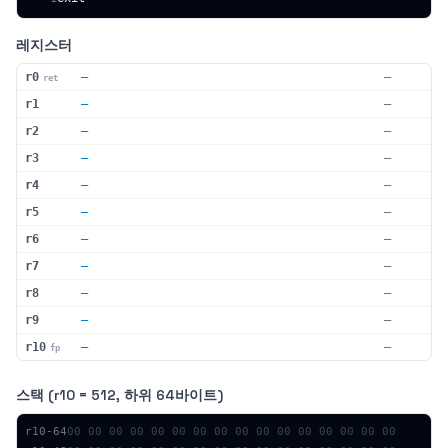
레지스터
r0
—
—
ret
r1
—
—
r2
—
—
r3
—
—
r4
—
—
r5
—
—
r6
—
—
r7
—
—
r8
—
—
r9
—
—
r10
—
—
fp
스택 (r10 = 512, 하위 64바이트)
r10-
64
00
00
00
00
00
00
00
00
00
00
00
00
00
00
00
00