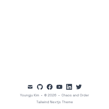
mail
github
facebook
youtube
linkedin
twitter
Youngju Kim
•
© 2026
•
Chaos and Order
Tailwind Nextjs Theme