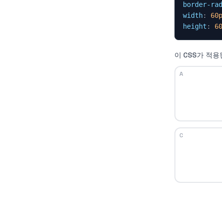
border-ra
width
: 
60
height
: 
6
이 CSS가 적
A
C