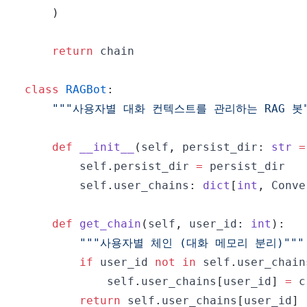
)
return
class
RAGBot
:
"""사용자별 대화 컨텍스트를 관리하는 RAG 봇"
def
__init__
(
self
,
 persist_dir
:
str
=
        self
.
persist_dir 
=
        self
.
user_chains
:
dict
[
int
,
 Conve
def
get_chain
(
self
,
 user_id
:
int
)
:
"""사용자별 체인 (대화 메모리 분리)"""
if
 user_id 
not
in
 self
.
user_chain
            self
.
user_chains
[
user_id
]
=
 c
return
 self
.
user_chains
[
user_id
]