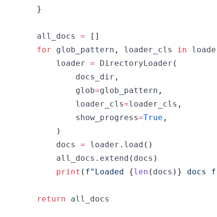
}
    all_docs 
=
[
]
for
 glob_pattern
,
 loader_cls 
in
 loade
        loader 
=
 DirectoryLoader
(
            docs_dir
,
            glob
=
glob_pattern
,
            loader_cls
=
loader_cls
,
            show_progress
=
True
,
)
        docs 
=
 loader
.
load
(
)
        all_docs
.
extend
(
docs
)
print
(
f"Loaded 
{
len
(
docs
)
}
 docs f
return