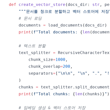
def
create_vector_store
(
docs_dir
:
str
,
 pe
"""문서를 청크로 분할하고 벡터 스토어에 저장"
# 문서 로딩
    documents 
=
 load_documents
(
docs_dir
)
print
(
f"Total documents: 
{
len
(
documen
# 텍스트 분할
    text_splitter 
=
 RecursiveCharacterTex
        chunk_size
=
1000
,
        chunk_overlap
=
200
,
        separators
=
[
"\n\n"
,
"\n"
,
"."
,
"!
)
    chunks 
=
 text_splitter
.
split_document
print
(
f"Total chunks: 
{
len
(
chunks
)
}
"
)
# 임베딩 생성 & 벡터 스토어 저장