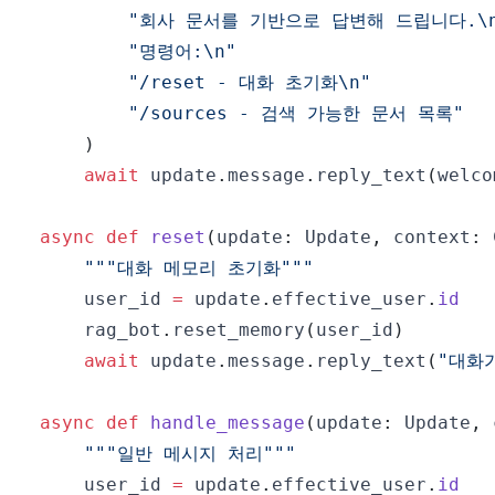
"회사 문서를 기반으로 답변해 드립니다.\n
"명령어:\n"
"/reset - 대화 초기화\n"
"/sources - 검색 가능한 문서 목록"
)
await
 update
.
message
.
reply_text
(
welco
async
def
reset
(
update
:
 Update
,
 context
:
 
"""대화 메모리 초기화"""
    user_id 
=
 update
.
effective_user
.
id
    rag_bot
.
reset_memory
(
user_id
)
await
 update
.
message
.
reply_text
(
"대화
async
def
handle_message
(
update
:
 Update
,
 
"""일반 메시지 처리"""
    user_id 
=
 update
.
effective_user
.
id