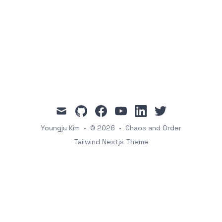
mail
github
facebook
youtube
linkedin
twitter
Youngju Kim
•
© 2026
•
Chaos and Order
Tailwind Nextjs Theme