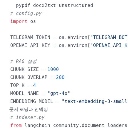
# config.py
import
TELEGRAM_TOKEN 
=
 os
.
environ
[
"TELEGRAM_BOT
OPENAI_API_KEY 
=
 os
.
environ
[
"OPENAI_API_K
# RAG 설정
CHUNK_SIZE 
=
1000
CHUNK_OVERLAP 
=
200
TOP_K 
=
4
MODEL_NAME 
=
"gpt-4o"
EMBEDDING_MODEL 
=
"text-embedding-3-small
문서 로딩과 인덱싱
# indexer.py
from
 langchain_community
.
document_loaders