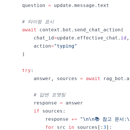
    question 
=
 update
.
message
.
# 타이핑 표시
await
 context
.
bot
.
send_chat_action
(
        chat_id
=
update
.
effective_chat
.
id
,
        action
=
"typing"
)
try
:
        answer
,
 sources 
=
await
 rag_bot
.
a
# 답변 포맷팅
        response 
=
if
 sources
:
            response 
+=
"\n\n📚 참고 문서:\
for
 src 
in
 sources
[
:
3
]
: