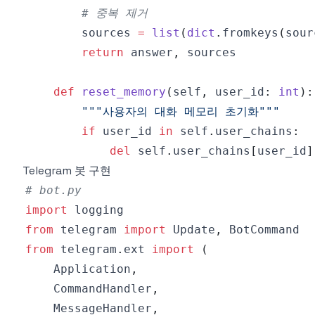
# 중복 제거
        sources 
=
list
(
dict
.
fromkeys
(
sour
return
 answer
,
def
reset_memory
(
self
,
 user_id
:
int
)
:
"""사용자의 대화 메모리 초기화"""
if
 user_id 
in
 self
.
user_chains
:
del
 self
.
user_chains
[
user_id
]
Telegram 봇 구현
# bot.py
import
from
 telegram 
import
 Update
,
from
 telegram
.
ext 
import
(
    Application
,
    CommandHandler
,
    MessageHandler
,