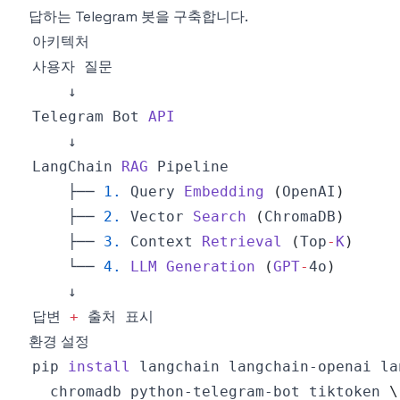
답하는 Telegram 봇을 구축합니다.
아키텍처
Telegram
Bot
API
LangChain
RAG
Pipeline
    ├── 
1.
Query
Embedding
(
OpenAI
)
    ├── 
2.
Vector
Search
(
ChromaDB
)
    ├── 
3.
Context
Retrieval
(
Top
-
K
)
    └── 
4.
LLM
Generation
(
GPT
-
4o
)
답변 
+
환경 설정
pip 
install
 langchain langchain-openai la
  chromadb python-telegram-bot tiktoken 
\