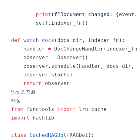
print
(
f"Document changed: 
{
event
.
        self
.
indexer_fn
(
)
def
watch_docs
(
docs_dir
,
 indexer_fn
)
:
    handler 
=
 DocChangeHandler
(
indexer_fn
    observer 
=
 Observer
(
)
    observer
.
schedule
(
handler
,
 docs_dir
,
 
    observer
.
start
(
)
return
성능 최적화
캐싱
from
 functools 
import
import
class
CachedRAGBot
(
RAGBot
)
: