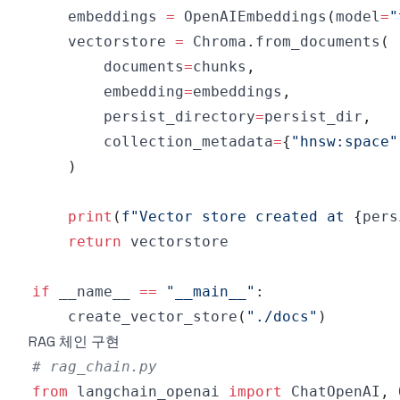
    embeddings 
=
 OpenAIEmbeddings
(
model
=
"
    vectorstore 
=
 Chroma
.
from_documents
(
        documents
=
chunks
,
        embedding
=
embeddings
,
        persist_directory
=
persist_dir
,
        collection_metadata
=
{
"hnsw:space"
)
print
(
f"Vector store created at 
{
pers
return
if
 __name__ 
==
"__main__"
:
    create_vector_store
(
"./docs"
)
RAG 체인 구현
# rag_chain.py
from
 langchain_openai 
import
 ChatOpenAI
,