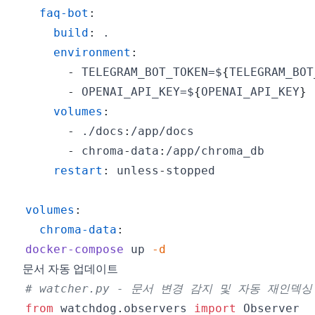
faq-bot
:
build
:
environment
:
-
 TELEGRAM_BOT_TOKEN=$
{
TELEGRAM_BOT
-
 OPENAI_API_KEY=$
{
OPENAI_API_KEY
}
volumes
:
-
 ./docs
:
-
 chroma
-
data
:
restart
:
 unless
-
volumes
:
chroma-data
:
docker-compose
 up 
-d
문서 자동 업데이트
# watcher.py - 문서 변경 감지 및 자동 재인덱싱
from
 watchdog
.
observers 
import