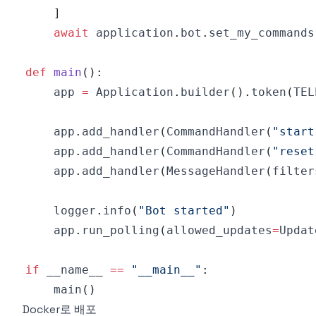
]
await
 application
.
bot
.
set_my_commands
def
main
(
)
:
    app 
=
 Application
.
builder
(
)
.
token
(
TEL
    app
.
add_handler
(
CommandHandler
(
"start
    app
.
add_handler
(
CommandHandler
(
"reset
    app
.
add_handler
(
MessageHandler
(
filter
    logger
.
info
(
"Bot started"
)
    app
.
run_polling
(
allowed_updates
=
Updat
if
 __name__ 
==
"__main__"
:
    main
(
)
Docker로 배포