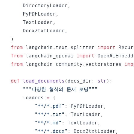
    DirectoryLoader
,
    PyPDFLoader
,
    TextLoader
,
    Docx2txtLoader
,
)
from
 langchain
.
text_splitter 
import
from
 langchain_openai 
import
from
 langchain_community
.
vectorstores 
imp
def
load_documents
(
docs_dir
:
str
)
:
"""다양한 형식의 문서 로딩"""
    loaders 
=
{
"**/*.pdf"
:
 PyPDFLoader
,
"**/*.txt"
:
 TextLoader
,
"**/*.md"
:
 TextLoader
,
"**/*.docx"
:
 Docx2txtLoader
,