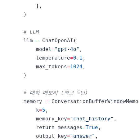
}
,
)
# LLM
    llm 
=
 ChatOpenAI
(
        model
=
"gpt-4o"
,
        temperature
=
0.1
,
        max_tokens
=
1024
,
)
# 대화 메모리 (최근 5턴)
    memory 
=
 ConversationBufferWindowMemo
        k
=
5
,
        memory_key
=
"chat_history"
,
        return_messages
=
True
,
        output_key
=
"answer"
,