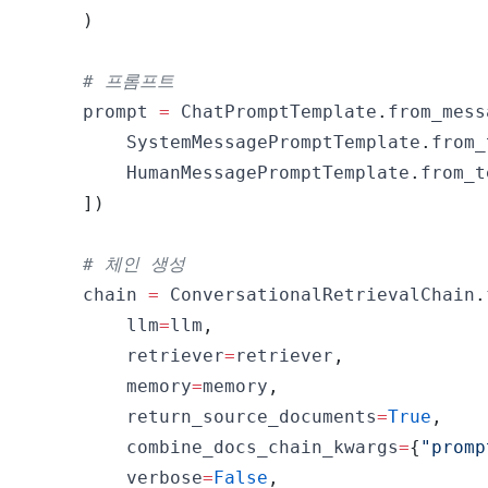
)
# 프롬프트
    prompt 
=
 ChatPromptTemplate
.
from_mess
        SystemMessagePromptTemplate
.
from_
        HumanMessagePromptTemplate
.
from_t
]
)
# 체인 생성
    chain 
=
 ConversationalRetrievalChain
.
        llm
=
llm
,
        retriever
=
retriever
,
        memory
=
memory
,
        return_source_documents
=
True
,
        combine_docs_chain_kwargs
=
{
"promp
        verbose
=
False
,