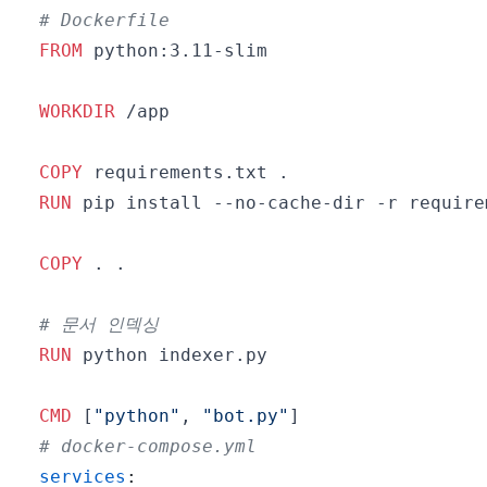
# Dockerfile
FROM
 python:3.11-slim
WORKDIR
 /app
COPY
 requirements.txt .
RUN
 pip install --no-cache-dir -r require
COPY
 . .
# 문서 인덱싱
RUN
 python indexer.py
CMD
 [
"python"
, 
"bot.py"
]
# docker-compose.yml
services
: