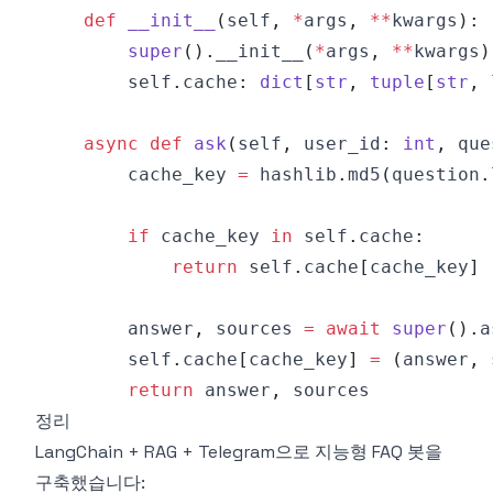
def
__init__
(
self
,
*
args
,
**
kwargs
)
:
super
(
)
.
__init__
(
*
args
,
**
kwargs
)
        self
.
cache
:
dict
[
str
,
tuple
[
str
,
async
def
ask
(
self
,
 user_id
:
int
,
 que
        cache_key 
=
 hashlib
.
md5
(
question
.
if
 cache_key 
in
 self
.
cache
:
return
 self
.
cache
[
cache_key
]
        answer
,
 sources 
=
await
super
(
)
.
a
        self
.
cache
[
cache_key
]
=
(
answer
,
 
return
 answer
,
정리
LangChain + RAG + Telegram으로 지능형 FAQ 봇을
구축했습니다: