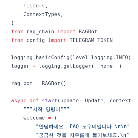
    filters
,
    ContextTypes
,
)
from
 rag_chain 
import
from
 config 
import
logging
.
basicConfig
(
level
=
logging
.
INFO
)
logger 
=
 logging
.
getLogger
(
__name__
)
rag_bot 
=
 RAGBot
(
)
async
def
start
(
update
:
 Update
,
 context
:
 
"""시작 명령어"""
    welcome 
=
(
"안녕하세요! FAQ 도우미입니다.\n\n"
"궁금한 것을 자유롭게 물어보세요.\n"