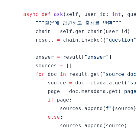
async
def
ask
(
self
,
 user_id
:
int
,
 que
"""질문에 답변하고 출처를 반환"""
        chain 
=
 self
.
get_chain
(
user_id
)
        result 
=
 chain
.
invoke
(
{
"question"
        answer 
=
 result
[
"answer"
]
        sources 
=
[
]
for
 doc 
in
 result
.
get
(
"source_doc
            source 
=
 doc
.
metadata
.
get
(
"so
            page 
=
 doc
.
metadata
.
get
(
"page
if
 page
:
                sources
.
append
(
f"
{
source
}
else
:
                sources
.
append
(
source
)