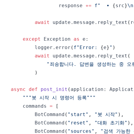
                response 
+=
f"  • 
{
src
}
\n
await
 update
.
message
.
reply_text
(
r
except
 Exception 
as
 e
:
        logger
.
error
(
f"Error: 
{
e
}
"
)
await
 update
.
message
.
reply_text
(
"죄송합니다. 답변을 생성하는 중 오
)
async
def
post_init
(
application
:
 Applicat
"""봇 시작 시 명령어 등록"""
    commands 
=
[
        BotCommand
(
"start"
,
"봇 시작"
)
,
        BotCommand
(
"reset"
,
"대화 초기화"
)
,
        BotCommand
(
"sources"
,
"검색 가능한 