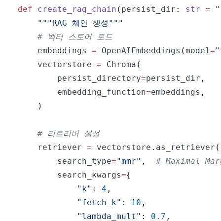
def
create_rag_chain
(
persist_dir
:
str
=
"
"""RAG 체인 생성"""
# 벡터 스토어 로드
    embeddings 
=
 OpenAIEmbeddings
(
model
=
"
    vectorstore 
=
 Chroma
(
        persist_directory
=
persist_dir
,
        embedding_function
=
embeddings
,
)
# 리트리버 설정
    retriever 
=
 vectorstore
.
as_retriever
(
        search_type
=
"mmr"
,
# Maximal Mar
        search_kwargs
=
{
"k"
:
4
,
"fetch_k"
:
10
,
"lambda_mult"
:
0.7
,