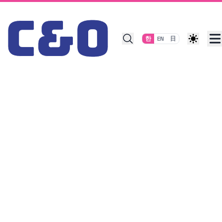
Skip to content
한
EN
日