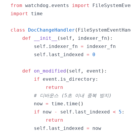
from
 watchdog
.
events 
import
import
class
DocChangeHandler
(
FileSystemEventHan
def
__init__
(
self
,
 indexer_fn
)
:
        self
.
indexer_fn 
=
        self
.
last_indexed 
=
0
def
on_modified
(
self
,
 event
)
:
if
 event
.
is_directory
:
return
# 디바운스 (5초 이내 중복 방지)
        now 
=
 time
.
time
(
)
if
 now 
-
 self
.
last_indexed 
<
5
:
return
        self
.
last_indexed 
=