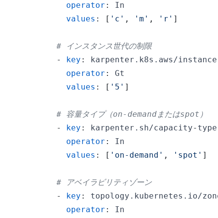
operator
:
values
:
[
'c'
,
'm'
,
'r'
]
# インスタンス世代の制限
-
key
:
 karpenter.k8s.aws/instance
operator
:
values
:
[
'5'
]
# 容量タイプ（on-demandまたはspot）
-
key
:
 karpenter.sh/capacity
-
operator
:
values
:
[
'on-demand'
,
'spot'
]
# アベイラビリティゾーン
-
key
:
operator
: