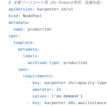
# 本番ワークロード用（On-Demand専用、高優先度）
apiVersion
:
kind
:
metadata
:
name
:
spec
:
template
:
metadata
:
labels
:
workload-type
:
spec
:
requirements
:
-
key
:
 karpenter.sh/capacity
-
operator
:
values
:
[
'on-demand'
]
-
key
:
 karpenter.k8s.aws/instance