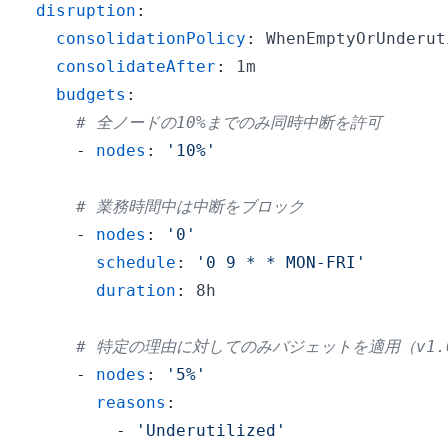
disruption
:
consolidationPolicy
:
consolidateAfter
:
budgets
:
# 全ノードの10%までのみ同時中断を許可
-
nodes
:
'10%'
# 業務時間中は中断をブロック
-
nodes
:
'0'
schedule
:
'0 9 * * MON-FRI'
duration
:
# 特定の理由に対してのみバジェットを適用（v1.
-
nodes
:
'5%'
reasons
:
-
'Underutilized'