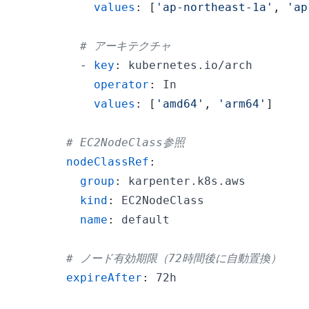
values
:
[
'ap-northeast-1a'
,
'ap
# アーキテクチャ
-
key
:
operator
:
values
:
[
'amd64'
,
'arm64'
]
# EC2NodeClass参照
nodeClassRef
:
group
:
kind
:
name
:
# ノード有効期限（72時間後に自動置換）
expireAfter
: