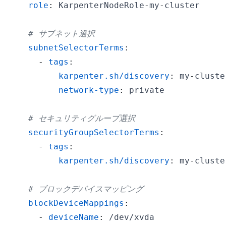
role
:
 KarpenterNodeRole
-
my
-
# サブネット選択
subnetSelectorTerms
:
-
tags
:
karpenter.sh/discovery
:
 my
-
network-type
:
# セキュリティグループ選択
securityGroupSelectorTerms
:
-
tags
:
karpenter.sh/discovery
:
 my
-
# ブロックデバイスマッピング
blockDeviceMappings
:
-
deviceName
: