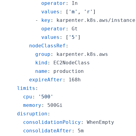
operator
:
values
:
[
'm'
,
'r'
]
-
key
:
 karpenter.k8s.aws/instance
operator
:
values
:
[
'5'
]
nodeClassRef
:
group
:
kind
:
name
:
expireAfter
:
limits
:
cpu
:
'500'
memory
:
disruption
:
consolidationPolicy
:
consolidateAfter
: