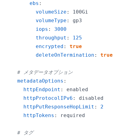
ebs
:
volumeSize
:
volumeType
:
iops
:
3000
throughput
:
125
encrypted
:
true
deleteOnTermination
:
true
# メタデータオプション
metadataOptions
:
httpEndpoint
:
httpProtocolIPv6
:
httpPutResponseHopLimit
:
2
httpTokens
:
# タグ