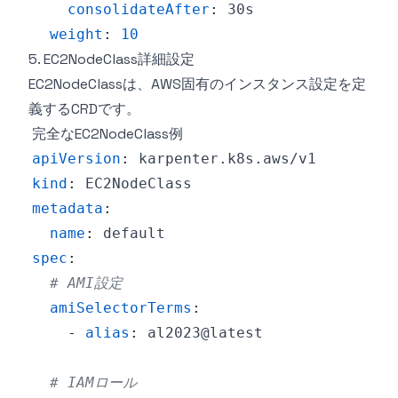
consolidateAfter
:
weight
:
10
5. EC2NodeClass詳細設定
EC2NodeClassは、AWS固有のインスタンス設定を定
義するCRDです。
完全なEC2NodeClass例
apiVersion
:
kind
:
metadata
:
name
:
spec
:
# AMI設定
amiSelectorTerms
:
-
alias
:
# IAMロール