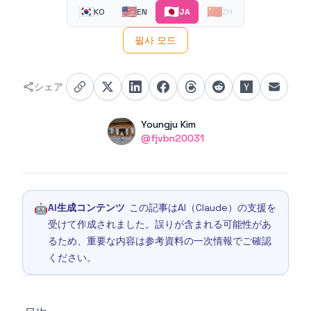
🇰🇷
🇺🇸
🇯🇵
🇨🇳
KO
EN
JA
ZH
필사 모드
シェア
Authors
Name
Youngju Kim
Twitter
@fjvbn20031
🤖
AI生成コンテンツ
この記事はAI（Claude）の支援を
受けて作成されました。誤りが含まれる可能性があ
るため、重要な内容は参考資料の一次情報でご確認
ください。