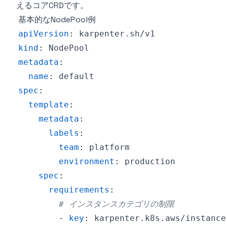
えるコアCRDです。
基本的なNodePool例
apiVersion
:
kind
:
metadata
:
name
:
spec
:
template
:
metadata
:
labels
:
team
:
environment
:
spec
:
requirements
:
# インスタンスカテゴリの制限
-
key
:
 karpenter.k8s.aws/instance