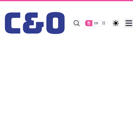
Skip to content
한
EN
日