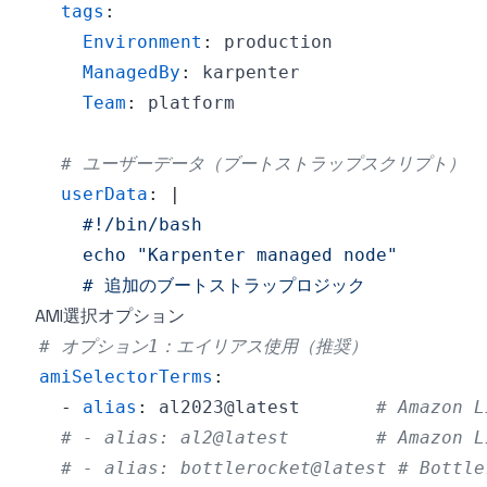
tags
:
Environment
:
ManagedBy
:
Team
:
# ユーザーデータ（ブートストラップスクリプト）
userData
:
|
    # 追加のブートストラップロジック
AMI選択オプション
# オプション1：エイリアス使用（推奨）
amiSelectorTerms
:
-
alias
:
 al2023@latest       
# Amazon 
# - alias: al2@latest        # Amazon L
# - alias: bottlerocket@latest # Bottle