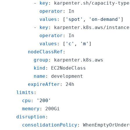
-
key
:
 karpenter.sh/capacity
-
operator
:
values
:
[
'spot'
,
'on-demand'
]
-
key
:
 karpenter.k8s.aws/instance
operator
:
values
:
[
'c'
,
'm'
]
nodeClassRef
:
group
:
kind
:
name
:
expireAfter
:
limits
:
cpu
:
'200'
memory
:
disruption
:
consolidationPolicy
: