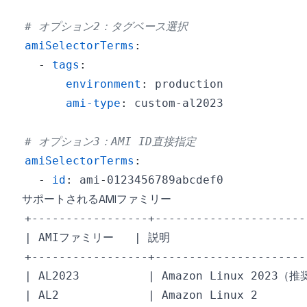
# オプション2：タグベース選択
amiSelectorTerms
:
-
tags
:
environment
:
ami-type
:
 custom
-
# オプション3：AMI ID直接指定
amiSelectorTerms
:
-
id
:
 ami
-
サポートされるAMIファミリー