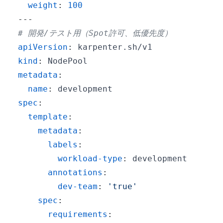
weight
:
100
---
# 開発/テスト用（Spot許可、低優先度）
apiVersion
:
kind
:
metadata
:
name
:
spec
:
template
:
metadata
:
labels
:
workload-type
:
annotations
:
dev-team
:
'true'
spec
:
requirements
: