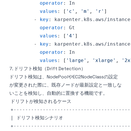
operator
:
values
:
[
'c'
,
'm'
,
'r'
]
-
key
:
 karpenter.k8s.aws/instance
operator
:
values
:
[
'4'
]
-
key
:
 karpenter.k8s.aws/instance
operator
:
values
:
[
'large'
,
'xlarge'
,
'2x
7. ドリフト検知（Drift Detection）
ドリフト検知は、NodePoolやEC2NodeClassの設定
が変更された際に、既存ノードが最新設定と一致しな
いことを検知し、自動的に置換する機能です。
ドリフトが検知されるケース