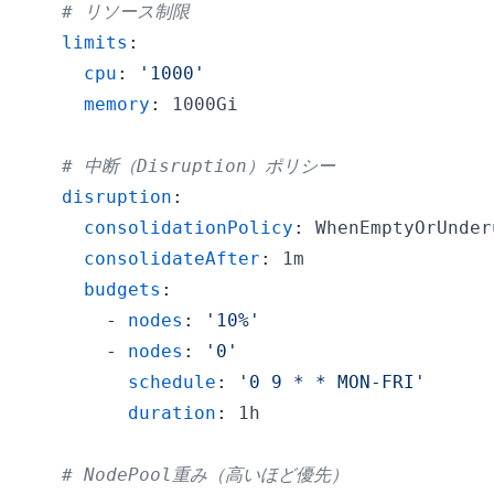
# リソース制限
limits
:
cpu
:
'1000'
memory
:
# 中断（Disruption）ポリシー
disruption
:
consolidationPolicy
:
consolidateAfter
:
budgets
:
-
nodes
:
'10%'
-
nodes
:
'0'
schedule
:
'0 9 * * MON-FRI'
duration
:
# NodePool重み（高いほど優先）