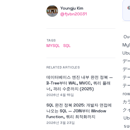
Authors
Name
Youngju Kim
Twitter
@fjvbn20031
Ov
TAGS
My
MYSQL
SQL
Ub
デ
RELATED ARTICLES
デ
テ
데이터베이스 엔진 내부 완전 정복 —
B-Tree부터 WAL, MVCC, 쿼리 플래
テ
너, 격리 수준까지 (2025)
ro
2026년 4월 15일
カ
SQL 완전 정복 2025: 개발자 면접에
ク
나오는 SQL — JOIN부터 Window
Function, 쿼리 최적화까지
U
2026년 3월 23일
su