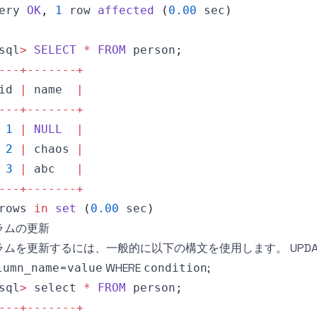
ery
OK
,
1
 row 
affected
(
0.00
 sec
)
sql
>
SELECT
*
FROM
 person
;
-
--
+
--
--
--
-
+
id 
|
 name  
|
-
--
+
--
--
--
-
+
1
|
NULL
|
2
|
 chaos 
|
3
|
 abc   
|
-
--
+
--
--
--
-
+
rows 
in
set
(
0.00
 sec
)
ラムの更新
ラムを更新するには、一般的に以下の構文を使用します。 UPDA
=
WHERE
;
lumn_name
value
condition
sql
>
 select 
*
FROM
 person
;
-
--
+
--
--
--
-
+