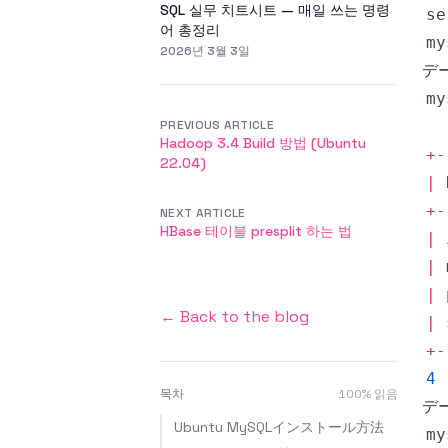
SQL 실무 치트시트 — 매일 쓰는 명령
어 총정리
my
2026년 3월 3일
デ
my
PREVIOUS ARTICLE
Hadoop 3.4 Build 방법 (Ubuntu
+
-
22.04)
|
+
-
NEXT ARTICLE
HBase 테이블 presplit 하는 법
|
 
|
 
|
 
← Back to the blog
|
 
+
-
4
 
목차
100
% 읽음
デ
Ubuntu MySQLインストール方法
my