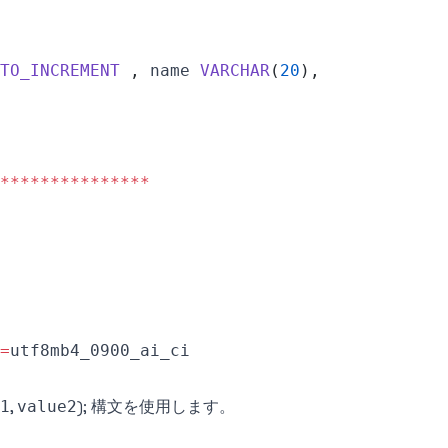
TO_INCREMENT
,
 name 
VARCHAR
(
20
)
,
**
**
**
**
**
**
**
*
=
,
); 構文を使用します。
1
value2