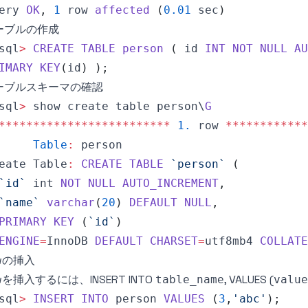
ery
OK
,
1
 row 
affected
(
0.01
 sec
)
ーブルの作成
sql
>
CREATE
TABLE
person
(
 id 
INT
NOT
NULL
AU
IMARY
KEY
(
id
)
)
;
ーブルスキーマの確認
sql
>
 show create table person\
G
**
**
**
**
**
**
**
**
**
**
**
**
*
1.
 row 
**
**
**
**
**
**
Table
:
eate
Table
:
CREATE
TABLE
`
person
`
(
`
id
`
 int 
NOT
NULL
AUTO_INCREMENT
,
`
name
`
varchar
(
20
)
DEFAULT
NULL
,
PRIMARY
KEY
(
`
id
`
)
ENGINE
=
InnoDB
DEFAULT
CHARSET
=
utf8mb4 
COLLATE
wの挿入
wを挿入するには、INSERT INTO
, VALUES (
table_name
value
sql
>
INSERT
INTO
 person 
VALUES
(
3
,
'abc'
)
;