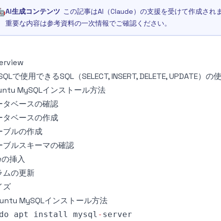
🤖
AI生成コンテンツ
この記事はAI（Claude）の支援を受けて作成
重要な内容は参考資料の一次情報でご確認ください。
erview
SQLで使用できるSQL（SELECT, INSERT, DELETE, UPD
untu MySQLインストール方法
ータベースの確認
ータベースの作成
ーブルの作成
ーブルスキーマの確認
wの挿入
ラムの更新
イズ
buntu MySQLインストール方法
do apt install mysql
-