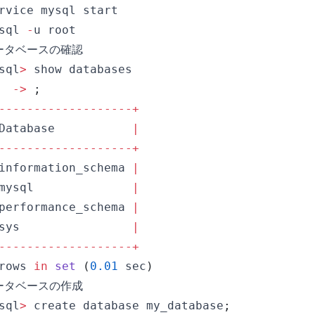
sql 
-
ータベースの確認
sql
>
-
>
;
-
--
--
--
--
--
--
--
--
--
+
Database
|
-
--
--
--
--
--
--
--
--
--
+
information_schema 
|
mysql              
|
performance_schema 
|
sys                
|
-
--
--
--
--
--
--
--
--
--
+
rows 
in
set
(
0.01
 sec
)
ータベースの作成
sql
>
 create database my_database
;