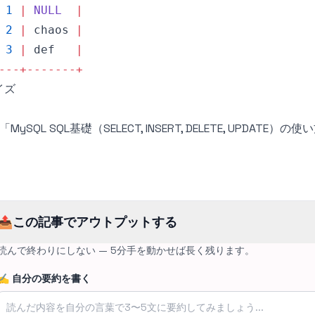
1
|
NULL
|
2
|
 chaos 
|
3
|
 def   
|
-
--
+
--
--
--
-
+
イズ
: 「MySQL SQL基礎（SELECT, INSERT, DELETE, UP
📤
この記事でアウトプットする
読んで終わりにしない — 5分手を動かせば長く残ります。
✍️
自分の要約を書く