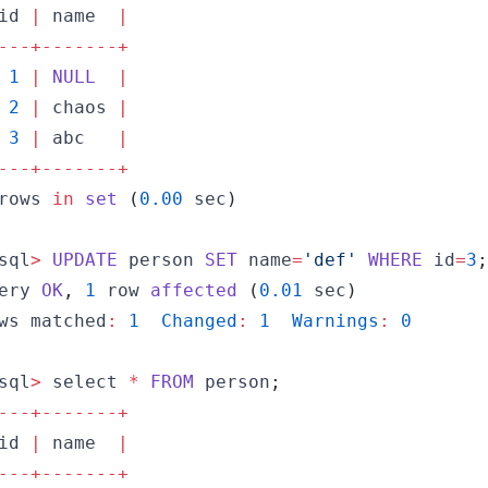
id 
|
 name  
|
-
--
+
--
--
--
-
+
1
|
NULL
|
2
|
 chaos 
|
3
|
 abc   
|
-
--
+
--
--
--
-
+
rows 
in
set
(
0.00
 sec
)
sql
>
UPDATE
 person 
SET
 name
=
'def'
WHERE
 id
=
3
;
ery
OK
,
1
 row 
affected
(
0.01
 sec
)
ws
 matched
:
1
Changed
:
1
Warnings
:
0
sql
>
 select 
*
FROM
 person
;
-
--
+
--
--
--
-
+
id 
|
 name  
|
-
--
+
--
--
--
-
+