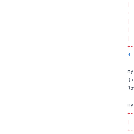
|
 
+
-
|
|
|
+
-
3
 
my
Qu
Ro
my
+
-
|
 
+
-