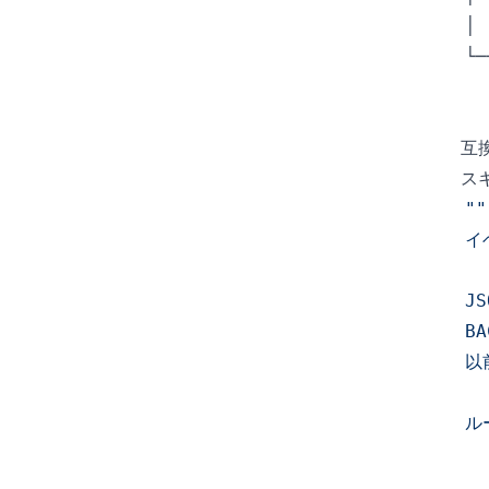
│ 
└─
  
  
互
ス