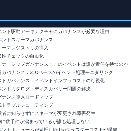
ベント駆動アーキテクチャにガバナンスが必要な理由
ベントスキーマガバナンス
キーマレジストリの導入
換性チェックの自動化
ーナーシップガバナンス：このイベントは誰が責任を持つのか
質ガバナンス：SLOベースのイベント処理モニタリング
ストガバナンス：イベントインフラコストの可視化
ベントカタログ：ディスカバリー問題の解決
バナンス導入ロードマップ
践トラブルシューティング
費者に知らせずにスキーマが変更され障害発生
LQに数千件が溜まっているが誰も処理しない
ベントボリュームが急増しKafkaクラスターコストが爆発