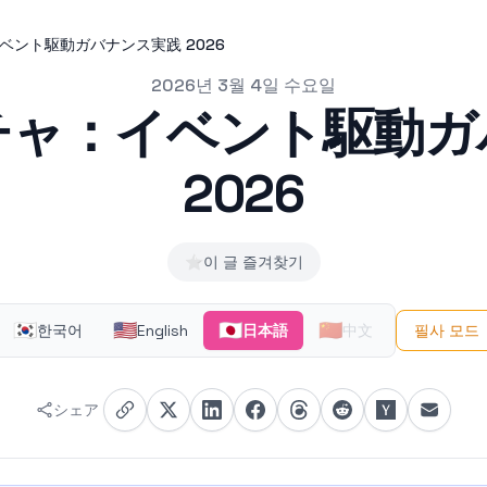
ベント駆動ガバナンス実践 2026
2026년 3월 4일 수요일
チャ：イベント駆動ガ
2026
⭐
이 글 즐겨찾기
🇰🇷
🇺🇸
🇯🇵
🇨🇳
한국어
English
日本語
中文
필사 모드
シェア