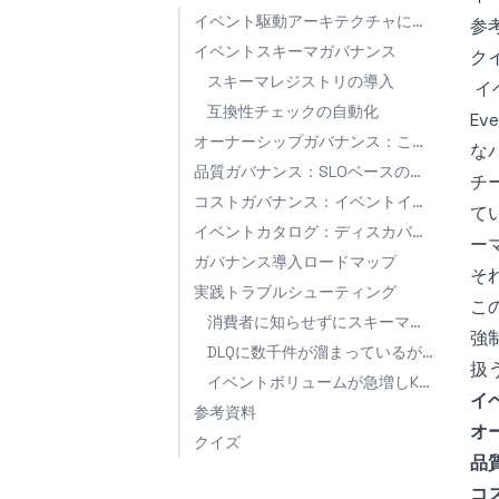
イベント駆動アーキテクチャにガバナンスが必要な理由
参
イベントスキーマガバナンス
ク
スキーマレジストリの導入
イ
互換性チェックの自動化
Ev
オーナーシップガバナンス：このイベントは誰が責任を持つのか
な
品質ガバナンス：SLOベースのイベント処理モニタリング
チ
コストガバナンス：イベントインフラコストの可視化
て
イベントカタログ：ディスカバリー問題の解決
ー
ガバナンス導入ロードマップ
そ
実践トラブルシューティング
こ
消費者に知らせずにスキーマが変更され障害発生
強
DLQに数千件が溜まっているが誰も処理しない
扱
イベントボリュームが急増しKafkaクラスターコストが爆発
イ
参考資料
オ
クイズ
品
コ