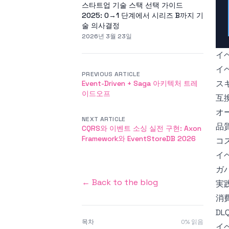
스타트업 기술 스택 선택 가이드
2025: 0→1 단계에서 시리즈 B까지 기
술 의사결정
2026년 3월 23일
イ
イ
PREVIOUS ARTICLE
ス
Event-Driven + Saga 아키텍처 트레
이드오프
互
オ
NEXT ARTICLE
品
CQRS와 이벤트 소싱 실전 구현: Axon
Framework와 EventStoreDB 2026
コ
イ
ガ
← Back to the blog
実
消
D
목차
0
% 읽음
イ