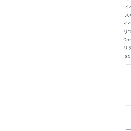
イ
ス
イ
リ
Co
リ
sc
├─
│ 
│ 
│ 
│ 
├─
│ 
│ 
├─