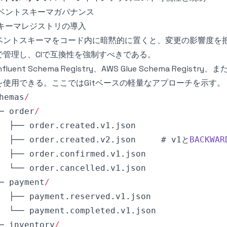
ベントスキーマガバナンス
キーマレジストリの導入
ベントスキーマをコード内に暗黙的に置くと、変更の影響度を
で管理し、CIで互換性を強制すべきである。
nfluent Schema Registry、AWS Glue Schema Reg
を使用できる。ここではGitベースの軽量なアプローチを示す。
hemas
/
─ order
/
  ├── order
.
created
.
v1
.
json
  ├── order
.
created
.
v2
.
json
     # v1と
BACKWAR
  ├── order
.
confirmed
.
v1
.
json
  └── order
.
cancelled
.
v1
.
json
─ payment
/
  ├── payment
.
reserved
.
v1
.
json
  └── payment
.
completed
.
v1
.
json
─ inventory
/