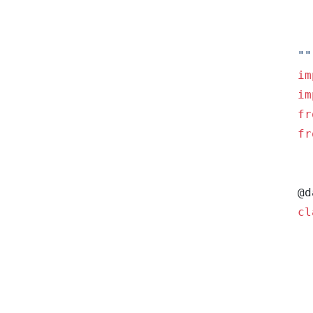
""
im
im
fr
fr
@d
cl
  
  
  