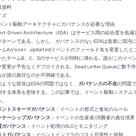
考資料
イズ
ベント駆動アーキテクチャにガバナンスが必要な理由
ent-Driven Architecture（EDA）はサービス間の結
パターンである。しかし、ガバナンスのないEDAは急速に混沌
ームAが
イベントのフィールド名を変更したと
user.updated
いたチームB、C、Dのサービスが同時に壊れる。誰がこのイベ
マ変更が予告なくデプロイされる。Dead Letter Queue
れが誰の責任なのか不明確である。
のような状況はEDAの問題ではなく、
ガバナンスの不在
の問題
制する体系を意味する。この記事では、イベント駆動システム
う。
ベントスキーマガバナンス
：イベントの形式と進化のルール
ーナーシップガバナンス
：イベントの生産者/消費者の責任境界
質ガバナンス
：イベント処理のSLOとモニタリング
ストガバナンス
：イベントインフラのコスト可視性と統制