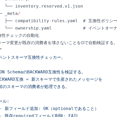
  └── inventory
.
reserved
.
v1
.
json
─ _meta
/
  ├── compatibility
-
rules
.
yaml
  └── ownership
.
yaml
換性チェックの自動化
キーマ変更が既存の消費者を壊さないことをCIで自動検証する