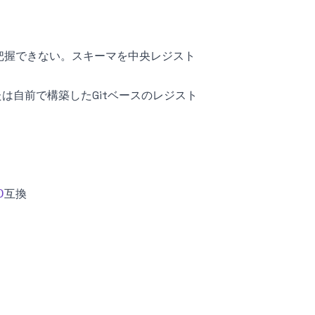
把握できない。スキーマを中央レジスト
istry、または自前で構築したGitベースのレジスト
D