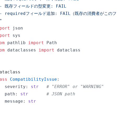
"
port
port
om
 pathlib 
import
om
 dataclasses 
import
ataclass
ass
CompatibilityIssue
:
  severity
:
str
# "ERROR" or "WARNING"
  path
:
str
# JSON path
  message
:
str