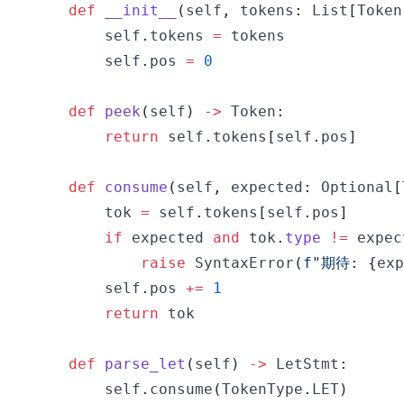
def
__init__
(
self
,
 tokens
:
 List
[
Token
        self
.
tokens 
=
        self
.
pos 
=
0
def
peek
(
self
)
-
>
 Token
:
return
 self
.
tokens
[
self
.
pos
]
def
consume
(
self
,
 expected
:
 Optional
[
        tok 
=
 self
.
tokens
[
self
.
pos
]
if
 expected 
and
 tok
.
type
!=
 expec
raise
 SyntaxError
(
f"期待: 
{
exp
        self
.
pos 
+=
1
return
def
parse_let
(
self
)
-
>
 LetStmt
:
        self
.
consume
(
TokenType
.
LET
)