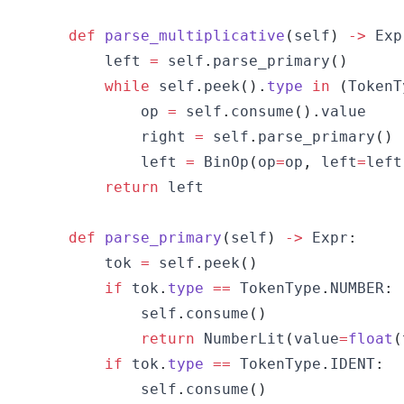
def
parse_multiplicative
(
self
)
-
>
 Exp
        left 
=
 self
.
parse_primary
(
)
while
 self
.
peek
(
)
.
type
in
(
TokenT
            op 
=
 self
.
consume
(
)
.
            right 
=
 self
.
parse_primary
(
)
            left 
=
 BinOp
(
op
=
op
,
 left
=
left
return
def
parse_primary
(
self
)
-
>
 Expr
:
        tok 
=
 self
.
peek
(
)
if
 tok
.
type
==
 TokenType
.
NUMBER
:
            self
.
consume
(
)
return
 NumberLit
(
value
=
float
(
if
 tok
.
type
==
 TokenType
.
IDENT
:
            self
.
consume
(
)