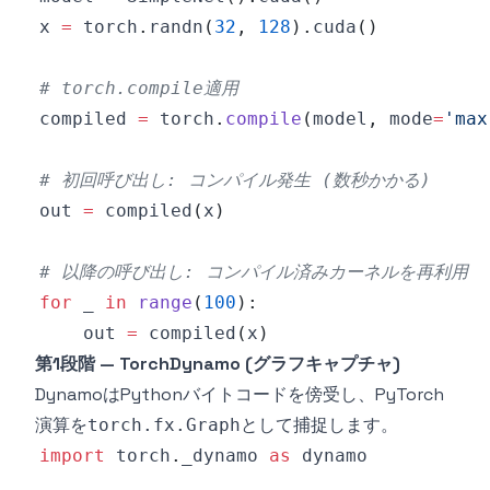
x 
=
 torch
.
randn
(
32
,
128
)
.
cuda
(
)
# torch.compile適用
compiled 
=
 torch
.
compile
(
model
,
 mode
=
'max
# 初回呼び出し: コンパイル発生 (数秒かかる)
out 
=
 compiled
(
x
)
# 以降の呼び出し: コンパイル済みカーネルを再利用
for
 _ 
in
range
(
100
)
:
    out 
=
 compiled
(
x
)
第1段階 — TorchDynamo (グラフキャプチャ)
DynamoはPythonバイトコードを傍受し、PyTorch
演算を
として捕捉します。
torch.fx.Graph
import
 torch
.
_dynamo 
as