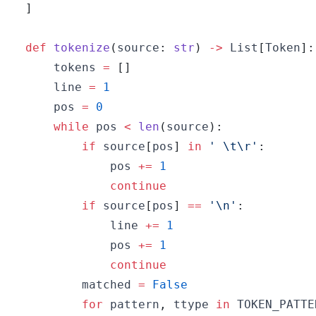
]
def
tokenize
(
source
:
str
)
-
>
 List
[
Token
]
:
    tokens 
=
[
]
    line 
=
1
    pos 
=
0
while
 pos 
<
len
(
source
)
:
if
 source
[
pos
]
in
' \t\r'
:
            pos 
+=
1
continue
if
 source
[
pos
]
==
'\n'
:
            line 
+=
1
            pos 
+=
1
continue
        matched 
=
False
for
 pattern
,
 ttype 
in
 TOKEN_PATTE