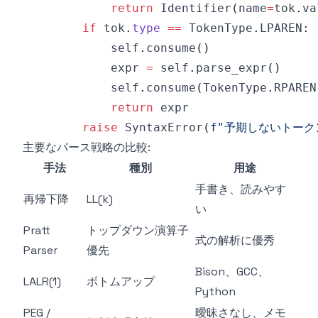
return
 Identifier
(
name
=
tok
.
va
if
 tok
.
type
==
 TokenType
.
LPAREN
:
            self
.
consume
(
)
            expr 
=
 self
.
parse_expr
(
)
            self
.
consume
(
TokenType
.
RPAREN
return
raise
 SyntaxError
(
f"予期しないトーク
主要なパース戦略の比較:
手法
種別
用途
手書き、読みやす
再帰下降
LL(k)
い
Pratt
トップダウン演算子
式の解析に優秀
Parser
優先
Bison、GCC、
LALR(1)
ボトムアップ
Python
PEG /
曖昧さなし、メモ