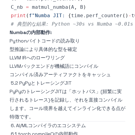
C_nb 
=
 matmul_numba
(
A
,
 B
)
print
(
f"Numba JIT: 
{
time
.
perf_counter
(
)
-
t
# 典型的な結果: Python ~30s vs Numba ~0.0
Numbaの内部動作:
Pythonバイトコードの読み取り
型推論により具体的な型を確定
LLVM IRへのローワリング
LLVMバックエンドが機械語にコンパイル
コンパイル済みアーティファクトをキャッシュ
5.2 PyPyとトレーシングJIT
PyPyのトレーシングJITは「ホットパス」(頻繁に実
行されるトレース)を記録し、それを直接コンパイル
します。コール境界を越えてインライン化できる点が
特徴です。
6. AI/MLコンパイラのエコシステム
6.1 torch.compile()の内部動作