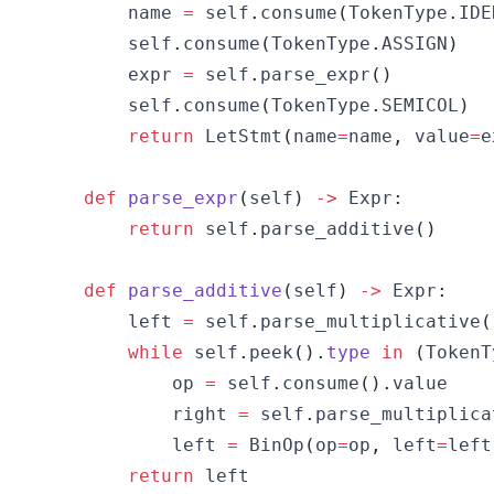
        name 
=
 self
.
consume
(
TokenType
.
IDE
        self
.
consume
(
TokenType
.
ASSIGN
)
        expr 
=
 self
.
parse_expr
(
)
        self
.
consume
(
TokenType
.
SEMICOL
)
return
 LetStmt
(
name
=
name
,
 value
=
e
def
parse_expr
(
self
)
-
>
 Expr
:
return
 self
.
parse_additive
(
)
def
parse_additive
(
self
)
-
>
 Expr
:
        left 
=
 self
.
parse_multiplicative
(
while
 self
.
peek
(
)
.
type
in
(
TokenT
            op 
=
 self
.
consume
(
)
.
            right 
=
 self
.
parse_multiplica
            left 
=
 BinOp
(
op
=
op
,
 left
=
left
return