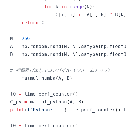
for
 k 
in
range
(
N
)
:
                C
[
i
,
 j
]
+=
 A
[
i
,
 k
]
*
 B
[
k
,
return
N 
=
256
A 
=
 np
.
random
.
rand
(
N
,
 N
)
.
astype
(
np
.
float3
B 
=
 np
.
random
.
rand
(
N
,
 N
)
.
astype
(
np
.
float3
# 初回呼び出しでコンパイル (ウォームアップ)
_ 
=
 matmul_numba
(
A
,
 B
)
t0 
=
 time
.
perf_counter
(
)
C_py 
=
 matmul_python
(
A
,
 B
)
print
(
f"Python:    
{
time
.
perf_counter
(
)
-
t
t0 
=
 time
.
perf_counter
(
)