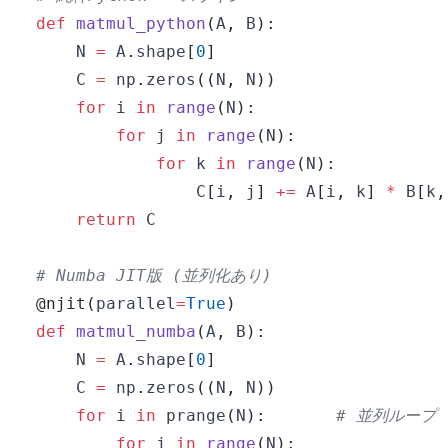
def
matmul_python
(
A
,
 B
)
:
    N 
=
 A
.
shape
[
0
]
    C 
=
 np
.
zeros
(
(
N
,
 N
)
)
for
 i 
in
range
(
N
)
:
for
 j 
in
range
(
N
)
:
for
 k 
in
range
(
N
)
:
                C
[
i
,
 j
]
+=
 A
[
i
,
 k
]
*
 B
[
k
,
return
# Numba JIT版 (並列化あり)
@njit
(
parallel
=
True
)
def
matmul_numba
(
A
,
 B
)
:
    N 
=
 A
.
shape
[
0
]
    C 
=
 np
.
zeros
(
(
N
,
 N
)
)
for
 i 
in
 prange
(
N
)
:
# 並列ループ
for
 j 
in
range
(
N
)
: