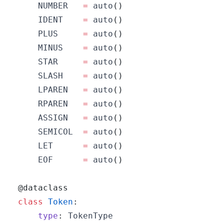
    NUMBER   
=
 auto
(
)
    IDENT    
=
 auto
(
)
    PLUS     
=
 auto
(
)
    MINUS    
=
 auto
(
)
    STAR     
=
 auto
(
)
    SLASH    
=
 auto
(
)
    LPAREN   
=
 auto
(
)
    RPAREN   
=
 auto
(
)
    ASSIGN   
=
 auto
(
)
    SEMICOL  
=
 auto
(
)
    LET      
=
 auto
(
)
    EOF      
=
 auto
(
)
@dataclass
class
Token
:
type
: