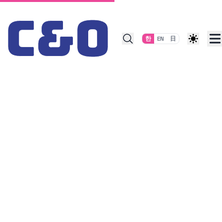
Skip to content
한
EN
日