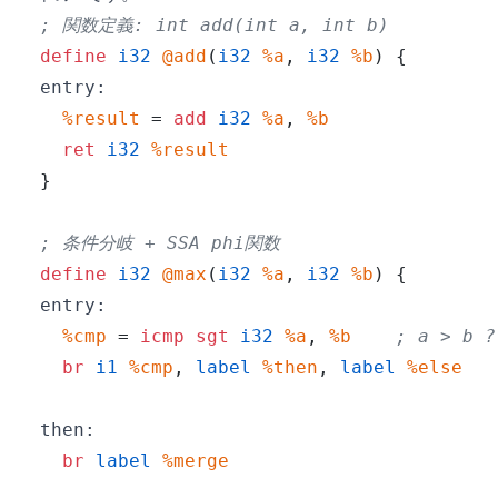
; 関数定義: int add(int a, int b)
define
i32
@add
(
i32
%a
,
i32
%b
)
{
entry:
%result
=
add
i32
%a
,
%b
ret
i32
%result
}
; 条件分岐 + SSA phi関数
define
i32
@max
(
i32
%a
,
i32
%b
)
{
entry:
%cmp
=
icmp
sgt
i32
%a
,
%b
; a > b ?
br
i1
%cmp
,
label
%then
,
label
%else
then:
br
label
%merge