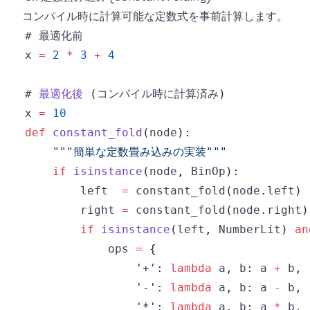
コンパイル時に計算可能な定数式を事前計算します。
x 
=
2
*
3
+
4
# 
最適化後
(
コンパイル時に計算済み
)
x 
=
10
def
constant_fold
(
node
)
:
"""簡単な定数畳み込みの実装"""
if
isinstance
(
node
,
 BinOp
)
:
        left  
=
 constant_fold
(
node
.
left
)
        right 
=
 constant_fold
(
node
.
right
)
if
isinstance
(
left
,
 NumberLit
)
an
            ops 
=
{
'+'
:
lambda
 a
,
 b
:
 a 
+
 b
,
'-'
:
lambda
 a
,
 b
:
 a 
-
 b
,
'*'
:
lambda
 a
,
 b
:
 a 
*
 b
,