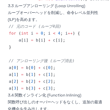
3.3 ループアンローリング (Loop Unrolling)
ループオーバーヘッドを削減し、命令レベル並列性
(ILP)を高めます。
// 元のコード (ループ4回)
for
(
int
 i 
=
0
;
 i 
<
4
;
 i
++
)
{
    a
[
i
]
=
 b
[
i
]
+
 c
[
i
]
;
}
// アンローリング後 (ループ消去)
a
[
0
]
=
 b
[
0
]
+
 c
[
0
]
;
a
[
1
]
=
 b
[
1
]
+
 c
[
1
]
;
a
[
2
]
=
 b
[
2
]
+
 c
[
2
]
;
a
[
3
]
=
 b
[
3
]
+
 c
[
3
]
;
3.4 関数インライン化 (Function Inlining)
関数呼び出しのオーバーヘッドをなくし、追加の最適
化機会を生み出します。