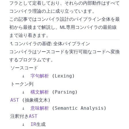
フラとして定着しており、それらの内部動作はすべて
コンパイラ理論の上に成り立っています。
この記事ではコンパイラ設計のパイプライン全体を最
初から最後まで解説し、ML専用コンパイラの最前線
まで辿り着きます。
1. コンパイラの基礎: 全体パイプライン
コンパイラはソースコードを実行可能なコードへ変換
するプログラムです。
    ↓  
字句解析
(
Lexing
)
    ↓  
構文解析
(
Parsing
)
AST
(
抽象構文木
)
    ↓  
意味解析
(
Semantic
Analysis
)
注釈付き
AST
    ↓  
IR