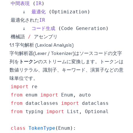
中間表現
(
IR
)
    ↓  
最適化
(
Optimization
)
最適化された
IR
    ↓  
コード生成
(
Code
Generation
)
機械語 
/
1.1 字句解析 (Lexical Analysis)
字句解析器(Lexer / Tokenizer)はソースコードの文字
列を
トークン
のストリームに変換します。トークンは
数値リテラル、識別子、キーワード、演算子などの意
味単位です。
import
from
 enum 
import
 Enum
,
from
 dataclasses 
import
from
 typing 
import
 List
,
class
TokenType
(
Enum
)
: