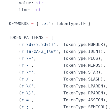
    value
:
str
    line
:
int
KEYWORDS 
=
{
'let'
:
 TokenType
.
LET
}
TOKEN_PATTERNS 
=
[
(
r'\d+(\.\d+)?'
,
  TokenType
.
NUMBER
)
,
(
r'[a-zA-Z_]\w*'
,
 TokenType
.
IDENT
)
,
(
r'\+'
,
           TokenType
.
PLUS
)
,
(
r'-'
,
            TokenType
.
MINUS
)
,
(
r'\*'
,
           TokenType
.
STAR
)
,
(
r'/'
,
            TokenType
.
SLASH
)
,
(
r'\('
,
           TokenType
.
LPAREN
)
,
(
r'\)'
,
           TokenType
.
RPAREN
)
,
(
r'='
,
            TokenType
.
ASSIGN
)
,
(
r';'
,
            TokenType
.
SEMICOL
)
,