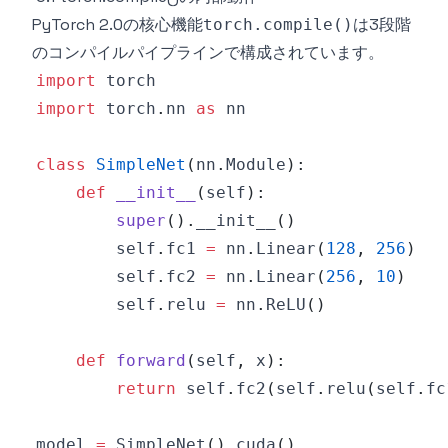
PyTorch 2.0の核心機能
は3段階
torch.compile()
のコンパイルパイプラインで構成されています。
import
import
 torch
.
nn 
as
class
SimpleNet
(
nn
.
Module
)
:
def
__init__
(
self
)
:
super
(
)
.
__init__
(
)
        self
.
fc1 
=
 nn
.
Linear
(
128
,
256
)
        self
.
fc2 
=
 nn
.
Linear
(
256
,
10
)
        self
.
relu 
=
 nn
.
ReLU
(
)
def
forward
(
self
,
 x
)
:
return
 self
.
fc2
(
self
.
relu
(
self
.
fc
model 
=
 SimpleNet
(
)
.
cuda
(
)