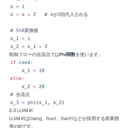
x 
=
1
x 
=
 x 
+
2
   # xが
2
# 
SSA
x_1 
=
1
x_2 
=
 x_1 
+
2
制御フローの合流点では
Phi関数
を使います。
if
cond
:
    x_1 
=
10
else
:
    x_2 
=
20
x_3 
=
phi
(
x_1
,
 x_2
)
2.3 LLVM IR
LLVM IRはClang、Rust、Swiftなどが採用する産業標
準のIRです。