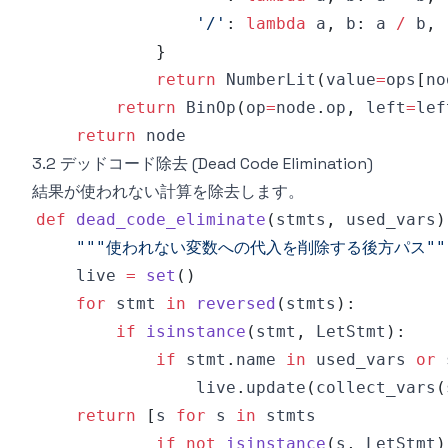
'/'
:
lambda
 a
,
 b
:
 a 
/
 b
,
}
return
 NumberLit
(
value
=
ops
[
no
return
 BinOp
(
op
=
node
.
op
,
 left
=
lef
return
3.2 デッドコード除去 (Dead Code Elimination)
結果が使われない計算を除去します。
def
dead_code_eliminate
(
stmts
,
 used_vars
)
"""使われない変数への代入を削除する後方パス""
    live 
=
set
(
)
for
 stmt 
in
reversed
(
stmts
)
:
if
isinstance
(
stmt
,
 LetStmt
)
:
if
 stmt
.
name 
in
 used_vars 
or
 
                live
.
update
(
collect_vars
(
return
[
s 
for
 s 
in
if
not
isinstance
(
s
,
 LetStmt
)