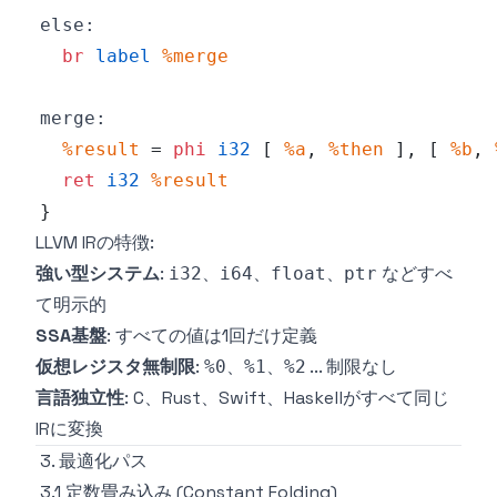
else:
br
label
%merge
merge:
%result
=
phi
i32
[
%a
,
%then
]
,
[
%b
,
ret
i32
%result
}
LLVM IRの特徴:
強い型システム
:
、
、
、
などすべ
i32
i64
float
ptr
て明示的
SSA基盤
: すべての値は1回だけ定義
仮想レジスタ無制限
:
、
、
... 制限なし
%0
%1
%2
言語独立性
: C、Rust、Swift、Haskellがすべて同じ
IRに変換
3. 最適化パス
3.1 定数畳み込み (Constant Folding)