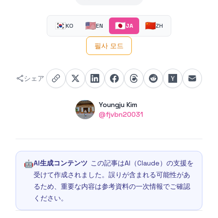
🇰🇷
🇺🇸
🇯🇵
🇨🇳
KO
EN
JA
ZH
필사 모드
シェア
Authors
Name
Youngju Kim
Twitter
@fjvbn20031
🤖
AI生成コンテンツ
この記事はAI（Claude）の支援を
受けて作成されました。誤りが含まれる可能性があ
るため、重要な内容は参考資料の一次情報でご確認
ください。