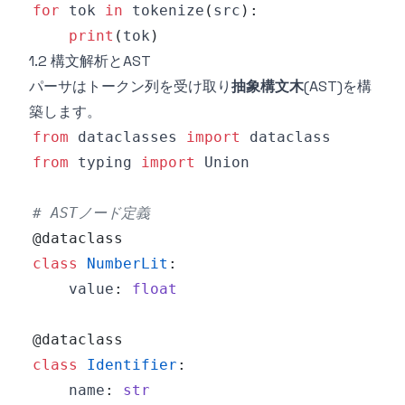
for
 tok 
in
 tokenize
(
src
)
:
print
(
tok
)
1.2 構文解析とAST
パーサはトークン列を受け取り
抽象構文木
(AST)を構
築します。
from
 dataclasses 
import
from
 typing 
import
# ASTノード定義
@dataclass
class
NumberLit
:
    value
:
float
@dataclass
class
Identifier
:
    name
:
str