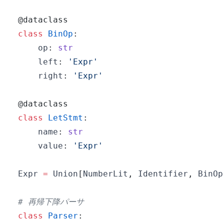
@dataclass
class
BinOp
:
    op
:
str
    left
:
'Expr'
    right
:
'Expr'
@dataclass
class
LetStmt
:
    name
:
str
    value
:
'Expr'
Expr 
=
 Union
[
NumberLit
,
 Identifier
,
 BinOp
# 再帰下降パーサ
class
Parser
: