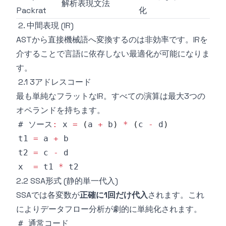
解析表現文法
Packrat
化
2. 中間表現 (IR)
ASTから直接機械語へ変換するのは非効率です。IRを
介することで言語に依存しない最適化が可能になりま
す。
2.1 3アドレスコード
最も単純なフラットなIR。すべての演算は最大3つの
オペランドを持ちます。
# ソース
:
 x 
=
(
a 
+
 b
)
*
(
c 
-
 d
)
t1 
=
 a 
+
t2 
=
 c 
-
x  
=
 t1 
*
2.2 SSA形式 (静的単一代入)
SSAでは各変数が
正確に1回だけ代入
されます。これ
によりデータフロー分析が劇的に単純化されます。