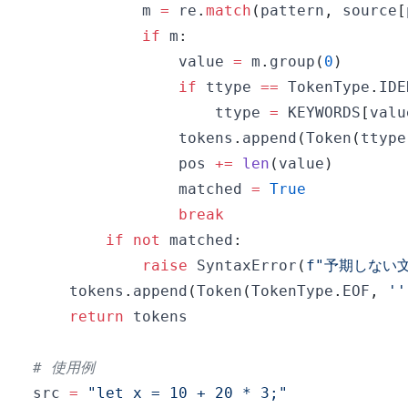
            m 
=
 re
.
match
(
pattern
,
 source
[
if
 m
:
                value 
=
 m
.
group
(
0
)
if
 ttype 
==
 TokenType
.
IDE
                    ttype 
=
 KEYWORDS
[
valu
                tokens
.
append
(
Token
(
ttype
                pos 
+=
len
(
value
)
                matched 
=
True
break
if
not
 matched
:
raise
 SyntaxError
(
f"予期しない文
    tokens
.
append
(
Token
(
TokenType
.
EOF
,
''
return
# 使用例
src 
=
"let x = 10 + 20 * 3;"