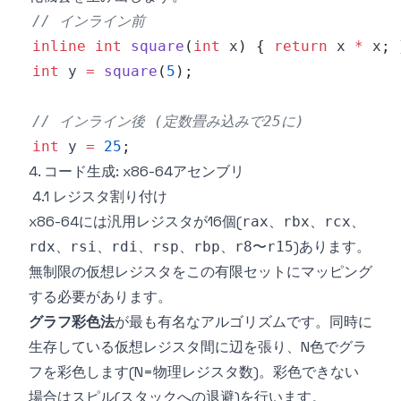
// インライン前
inline
int
square
(
int
 x
)
{
return
 x 
*
 x
;
int
 y 
=
square
(
5
)
;
// インライン後 (定数畳み込みで25に)
int
 y 
=
25
;
4. コード生成: x86-64アセンブリ
4.1 レジスタ割り付け
x86-64には汎用レジスタが16個(
、
、
、
rax
rbx
rcx
、
、
、
、
、
〜
)あります。
rdx
rsi
rdi
rsp
rbp
r8
r15
無制限の仮想レジスタをこの有限セットにマッピング
する必要があります。
グラフ彩色法
が最も有名なアルゴリズムです。同時に
生存している仮想レジスタ間に辺を張り、N色でグラ
フを彩色します(N=物理レジスタ数)。彩色できない
場合はスピル(スタックへの退避)を行います。