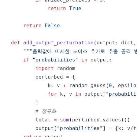
return
True
return
False
def
add_output_perturbation
(
output
:
dict
,
"""출력값에 미세한 노이즈 추가로 추출 공격 방
if
"probabilities"
in
 output
:
import
        perturbed 
=
{
            k
:
 v 
+
 random
.
gauss
(
0
,
 epsilo
for
 k
,
 v 
in
 output
[
"probabili
}
# 정규화
        total 
=
sum
(
perturbed
.
values
(
)
)
        output
[
"probabilities"
]
=
{
k
:
 v
/
t
return