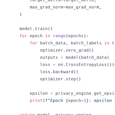
        max_grad_norm
=
max_grad_norm
,
)
    model
.
train
(
)
for
 epoch 
in
range
(
epochs
)
:
for
 batch_data
,
 batch_labels 
in
 t
            optimizer
.
zero_grad
(
)
            outputs 
=
 model
(
batch_data
)
            loss 
=
 nn
.
CrossEntropyLoss
(
)
(
            loss
.
backward
(
)
            optimizer
.
step
(
)
        epsilon 
=
 privacy_engine
.
get_epsi
print
(
f"Epoch 
{
epoch
+
1
}
: epsilon 
return
 model
,