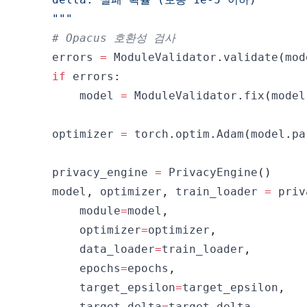
    """
# Opacus 호환성 검사
    errors 
=
 ModuleValidator
.
validate
(
mod
if
 errors
:
        model 
=
 ModuleValidator
.
fix
(
model
    optimizer 
=
 torch
.
optim
.
Adam
(
model
.
pa
    privacy_engine 
=
 PrivacyEngine
(
)
    model
,
 optimizer
,
 train_loader 
=
 priv
        module
=
model
,
        optimizer
=
optimizer
,
        data_loader
=
train_loader
,
        epochs
=
epochs
,
        target_epsilon
=
target_epsilon
,
        target_delta
=
target_delta
,