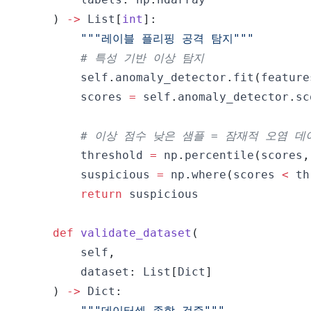
)
-
>
 List
[
int
]
:
"""레이블 플리핑 공격 탐지"""
# 특성 기반 이상 탐지
        self
.
anomaly_detector
.
fit
(
feature
        scores 
=
 self
.
anomaly_detector
.
sc
# 이상 점수 낮은 샘플 = 잠재적 오염 데
        threshold 
=
 np
.
percentile
(
scores
,
        suspicious 
=
 np
.
where
(
scores 
<
 th
return
def
validate_dataset
(
        self
,
        dataset
:
 List
[
Dict
]
)
-
>
 Dict
:
"""데이터셋 종합 검증"""