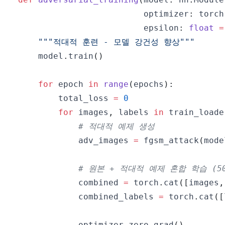
                         optimizer
:
 torch
                         epsilon
:
float
=
"""적대적 훈련 - 모델 강건성 향상"""
    model
.
train
(
)
for
 epoch 
in
range
(
epochs
)
:
        total_loss 
=
0
for
 images
,
 labels 
in
 train_loade
# 적대적 예제 생성
            adv_images 
=
 fgsm_attack
(
mode
# 원본 + 적대적 예제 혼합 학습 (50
            combined 
=
 torch
.
cat
(
[
images
,
            combined_labels 
=
 torch
.
cat
(
[
            optimizer
.
zero_grad
(
)