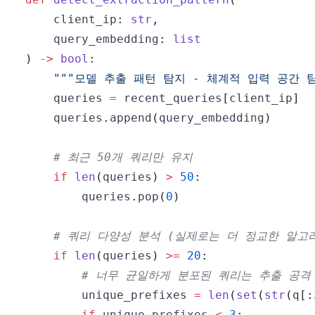
    client_ip
:
str
,
    query_embedding
:
list
)
-
>
bool
:
"""모델 추출 패턴 탐지 - 체계적 입력 공간 탐
    queries 
=
 recent_queries
[
client_ip
]
    queries
.
append
(
query_embedding
)
# 최근 50개 쿼리만 유지
if
len
(
queries
)
>
50
:
        queries
.
pop
(
0
)
# 쿼리 다양성 분석 (실제로는 더 정교한 알고
if
len
(
queries
)
>=
20
:
# 너무 균일하게 분포된 쿼리는 추출 공격
        unique_prefixes 
=
len
(
set
(
str
(
q
[
:
if
 unique_prefixes 
<
3
: