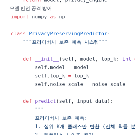
모델 반전 공격 방어
import
 numpy 
as
class
PrivacyPreservingPredictor
:
"""프라이버시 보존 예측 시스템"""
def
__init__
(
self
,
 model
,
 top_k
:
int
        self
.
model 
=
        self
.
top_k 
=
        self
.
noise_scale 
=
def
predict
(
self
,
 input_data
)
: