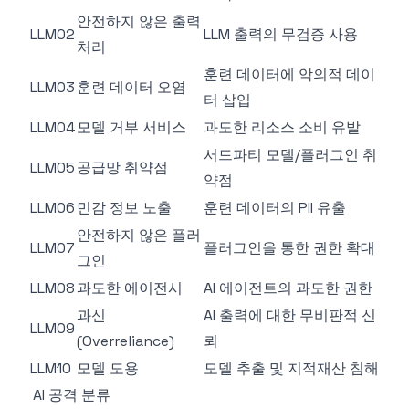
안전하지 않은 출력
LLM02
LLM 출력의 무검증 사용
처리
훈련 데이터에 악의적 데이
LLM03
훈련 데이터 오염
터 삽입
LLM04
모델 거부 서비스
과도한 리소스 소비 유발
서드파티 모델/플러그인 취
LLM05
공급망 취약점
약점
LLM06
민감 정보 노출
훈련 데이터의 PII 유출
안전하지 않은 플러
LLM07
플러그인을 통한 권한 확대
그인
LLM08
과도한 에이전시
AI 에이전트의 과도한 권한
과신
AI 출력에 대한 무비판적 신
LLM09
(Overreliance)
뢰
LLM10
모델 도용
모델 추출 및 지적재산 침해
AI 공격 분류