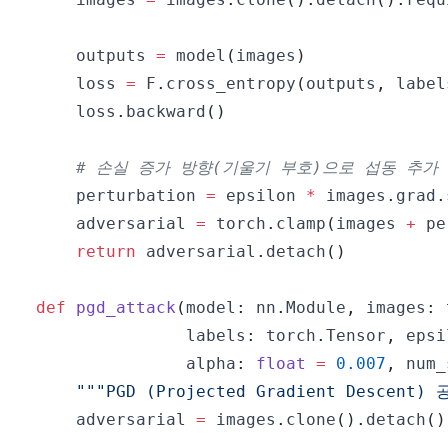
    outputs 
=
 model
(
images
)
    loss 
=
 F
.
cross_entropy
(
outputs
,
 label
    loss
.
backward
(
)
# 손실 증가 방향(기울기 부호)으로 섭동 추가
    perturbation 
=
 epsilon 
*
 images
.
grad
.
    adversarial 
=
 torch
.
clamp
(
images 
+
 pe
return
 adversarial
.
detach
(
)
def
pgd_attack
(
model
:
 nn
.
Module
,
 images
:
 
               labels
:
 torch
.
Tensor
,
 epsi
               alpha
:
float
=
0.007
,
 num_
"""PGD (Projected Gradient Descen
    adversarial 
=
 images
.
clone
(
)
.
detach
(
)