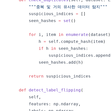
"""중복 및 거의 유사한 데이터 탐지"""
        suspicious_indices 
=
[
]
        seen_hashes 
=
set
(
)
for
 i
,
 item 
in
enumerate
(
dataset
)
            h 
=
 self
.
compute_hash
(
item
)
if
 h 
in
 seen_hashes
:
                suspicious_indices
.
append
            seen_hashes
.
add
(
h
)
return
def
detect_label_flipping
(
        self
,
        features
:
 np
.
ndarray
,
        labels
:
 np
.