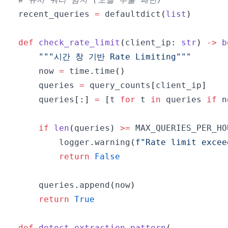
recent_queries 
=
 defaultdict
(
list
)
def
check_rate_limit
(
client_ip
:
str
)
-
>
b
"""시간 창 기반 Rate Limiting"""
    now 
=
 time
.
time
(
)
    queries 
=
 query_counts
[
client_ip
]
    queries
[
:
]
=
[
t 
for
 t 
in
 queries 
if
 n
if
len
(
queries
)
>=
 MAX_QUERIES_PER_HO
        logger
.
warning
(
f"Rate limit excee
return
False
    queries
.
append
(
now
)
return
True
def
detect_extraction_pattern
(