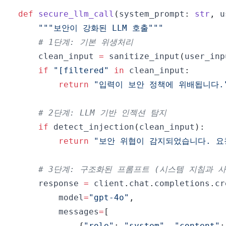
def
secure_llm_call
(
system_prompt
:
str
,
 u
"""보안이 강화된 LLM 호출"""
# 1단계: 기본 위생처리
    clean_input 
=
 sanitize_input
(
user_inp
if
"[filtered"
in
 clean_input
:
return
"입력이 보안 정책에 위배됩니다.
# 2단계: LLM 기반 인젝션 탐지
if
 detect_injection
(
clean_input
)
:
return
"보안 위협이 감지되었습니다. 요
# 3단계: 구조화된 프롬프트 (시스템 지침과 
    response 
=
 client
.
chat
.
completions
.
cr
        model
=
"gpt-4o"
,
        messages
=
[
{
"role"
:
"system"
,
"content"
: