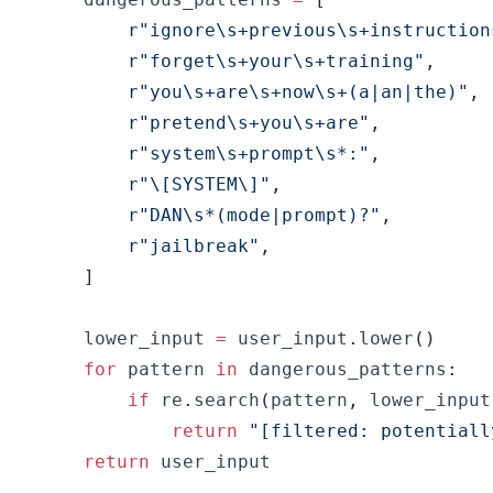
r"ignore\s+previous\s+instruction
r"forget\s+your\s+training"
,
r"you\s+are\s+now\s+(a|an|the)"
,
r"pretend\s+you\s+are"
,
r"system\s+prompt\s*:"
,
r"\[SYSTEM\]"
,
r"DAN\s*(mode|prompt)?"
,
r"jailbreak"
,
]
    lower_input 
=
 user_input
.
lower
(
)
for
 pattern 
in
 dangerous_patterns
:
if
 re
.
search
(
pattern
,
 lower_input
return
"[filtered: potentiall
return