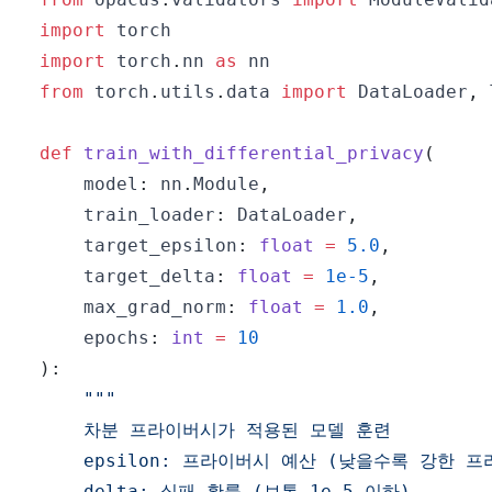
import
import
 torch
.
nn 
as
from
 torch
.
utils
.
data 
import
 DataLoader
,
def
train_with_differential_privacy
(
    model
:
 nn
.
Module
,
    train_loader
:
 DataLoader
,
    target_epsilon
:
float
=
5.0
,
    target_delta
:
float
=
1e-5
,
    max_grad_norm
:
float
=
1.0
,
    epochs
:
int
=
10
)
: