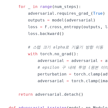
for
 _ 
in
range
(
num_steps
)
:
        adversarial
.
requires_grad_
(
True
)
        outputs 
=
 model
(
adversarial
)
        loss 
=
 F
.
cross_entropy
(
outputs
,
 l
        loss
.
backward
(
)
# 스텝 크기 alpha로 기울기 방향 이동
with
 torch
.
no_grad
(
)
:
            adversarial 
=
 adversarial 
+
 a
# epsilon 구 내에 투영 (원본 이
            perturbation 
=
 torch
.
clamp
(
ad
            adversarial 
=
 torch
.
clamp
(
ima
return
 adversarial
.
detach
(
)
def
adversarial_training
(
model
:
 nn
.
Module