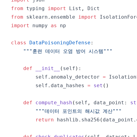
from
 typing 
import
 List
,
from
 sklearn
.
ensemble 
import
import
 numpy 
as
class
DataPoisoningDefense
:
"""훈련 데이터 오염 방어 시스템"""
def
__init__
(
self
)
:
        self
.
anomaly_detector 
=
 Isolation
        self
.
data_hashes 
=
set
(
)
def
compute_hash
(
self
,
 data_point
:
st
"""데이터 포인트의 해시값 계산"""
return
 hashlib
.
sha256
(
data_point
.
def
check_duplicates
(
self
,
 dataset
:
 L