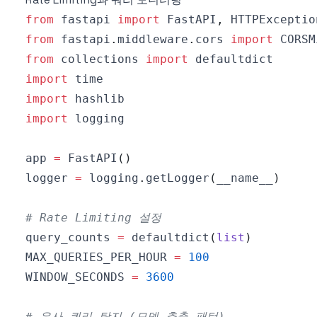
from
 fastapi 
import
 FastAPI
,
 HTTPExceptio
from
 fastapi
.
middleware
.
cors 
import
from
 collections 
import
import
import
import
app 
=
 FastAPI
(
)
logger 
=
 logging
.
getLogger
(
__name__
)
# Rate Limiting 설정
query_counts 
=
 defaultdict
(
list
)
MAX_QUERIES_PER_HOUR 
=
100
WINDOW_SECONDS 
=
3600
# 유사 쿼리 탐지 (모델 추출 패턴)