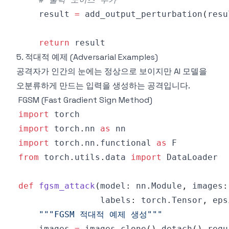
    result 
=
 add_output_perturbation
(
resu
return
5. 적대적 예제 (Adversarial Examples)
공격자가 인간의 눈에는 정상으로 보이지만 AI 모델을
오분류하게 만드는 입력을 생성하는 공격입니다.
FGSM (Fast Gradient Sign Method)
import
import
 torch
.
nn 
as
import
 torch
.
nn
.
functional 
as
from
 torch
.
utils
.
data 
import
def
fgsm_attack
(
model
:
 nn
.
Module
,
 images
:
                labels
:
 torch
.
Tensor
,
 eps
"""FGSM 적대적 예제 생성"""
    images 
=
 images
.
clone
(
)
.
detach
(
)
.
requ