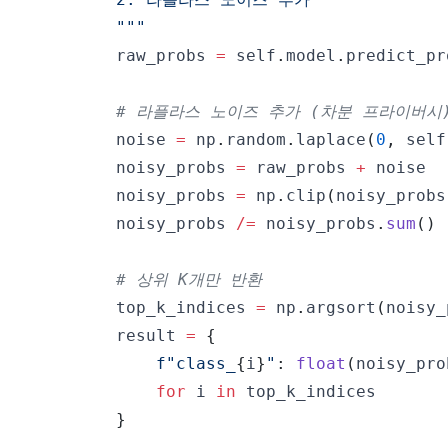
        """
        raw_probs 
=
 self
.
model
.
predict_pr
# 라플라스 노이즈 추가 (차분 프라이버시
        noise 
=
 np
.
random
.
laplace
(
0
,
 self
        noisy_probs 
=
 raw_probs 
+
        noisy_probs 
=
 np
.
clip
(
noisy_probs
        noisy_probs 
/=
 noisy_probs
.
sum
(
)
# 상위 K개만 반환
        top_k_indices 
=
 np
.
argsort
(
noisy_
        result 
=
{
f"class_
{
i
}
"
:
float
(
noisy_pro
for
 i 
in
}