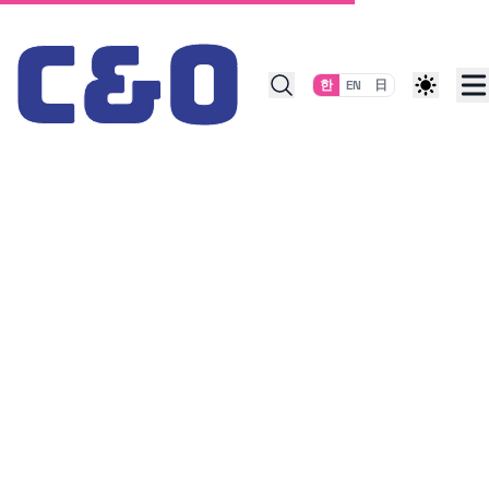
Skip to content
한
EN
日