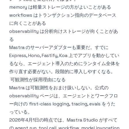
memory は軽量ストレージの方がよいことがある
workflows はトランザクション指向のデータベース
に向くことがある
observability は分析向けストレージが向くことがあ
る
Mastra のサーバーアダプターも重要だ。すでに
Express, Hono, Fastify, Koa 上でアプリを動かしてい
るなら、エージェント導入のためにランタイム全体を
作り直す必要がない。段階的に導入しやすくなる。
可観測性が採用理由になる
Mastra は可観測性をおまけ扱いしない。公式の
observability ページは、エージェントとワークフロ
ー向けの first-class logging, tracing, evals をうた
っている。
2026年4月1日の時点では、Mastra Studio がすべて
の agent run, tool call, workflow, model invocation