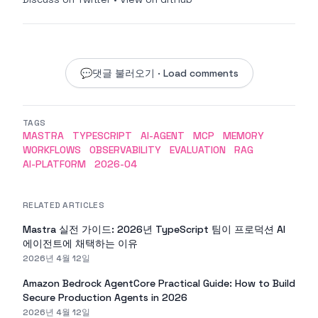
💬
댓글 불러오기 · Load comments
TAGS
MASTRA
TYPESCRIPT
AI-AGENT
MCP
MEMORY
WORKFLOWS
OBSERVABILITY
EVALUATION
RAG
AI-PLATFORM
2026-04
RELATED ARTICLES
Mastra 실전 가이드: 2026년 TypeScript 팀이 프로덕션 AI
에이전트에 채택하는 이유
2026년 4월 12일
Amazon Bedrock AgentCore Practical Guide: How to Build
Secure Production Agents in 2026
2026년 4월 12일