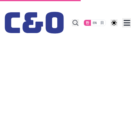
Skip to content
한
EN
日