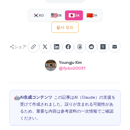
🇰🇷
🇺🇸
🇯🇵
🇨🇳
KO
EN
JA
ZH
필사 모드
シェア
Authors
Name
Youngju Kim
Twitter
@fjvbn20031
🤖
AI生成コンテンツ
この記事はAI（Claude）の支援を
受けて作成されました。誤りが含まれる可能性があ
るため、重要な内容は参考資料の一次情報でご確認
ください。