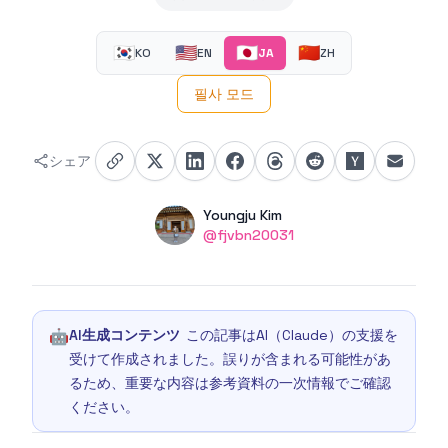
🇰🇷
🇺🇸
🇯🇵
🇨🇳
KO
EN
JA
ZH
필사 모드
シェア
Authors
Name
Youngju Kim
Twitter
@fjvbn20031
🤖
AI生成コンテンツ
この記事はAI（Claude）の支援を
受けて作成されました。誤りが含まれる可能性があ
るため、重要な内容は参考資料の一次情報でご確認
ください。