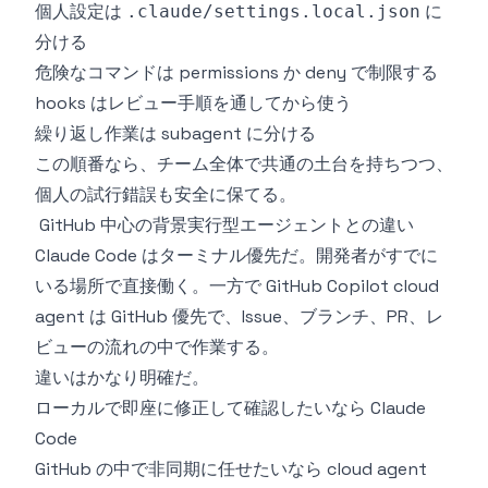
個人設定は
に
.claude/settings.local.json
分ける
危険なコマンドは permissions か deny で制限する
hooks はレビュー手順を通してから使う
繰り返し作業は subagent に分ける
この順番なら、チーム全体で共通の土台を持ちつつ、
個人の試行錯誤も安全に保てる。
GitHub 中心の背景実行型エージェントとの違い
Claude Code はターミナル優先だ。開発者がすでに
いる場所で直接働く。一方で GitHub Copilot cloud
agent は GitHub 優先で、Issue、ブランチ、PR、レ
ビューの流れの中で作業する。
違いはかなり明確だ。
ローカルで即座に修正して確認したいなら Claude
Code
GitHub の中で非同期に任せたいなら cloud agent