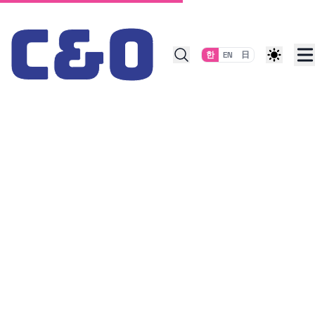
Skip to content
한
EN
日