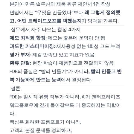
본인이 만든 솔루션의 제품 환류 제안서 1건 작성
면접에서는 “무엇을 만들었다”보다
왜 그렇게 정의했
고, 어떤 트레이드오프를 택했는지
가 당락을 가른다.
실무에서 자주 나오는 함정 4가지
데모 최적화 함정
: 데모는 좋은데 운영이 안 됨
과도한 커스터마이징
: 재사용성 없는 1회성 코드 누적
평가 부재
: 체감 만족만 있고 지표가 없음
환류 단절
: 현장 학습이 제품팀으로 전달되지 않음
FDE의 품질은 “빨리 만들기”가 아니라,
빨리 만들고 반
복 가능하게 만드는 능력
에서 결정된다.
결론
FDE는 일시적 유행 직무가 아니라, AI가 엔터프라이즈
워크플로우에 깊게 들어갈수록 더 중요해지는 역할이
다.
핵심은 화려한 프롬프트가 아니라,
고객의 본질 문제를 정의하고,