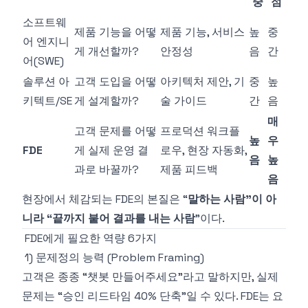
중
점
소프트웨
제품 기능을 어떻
제품 기능, 서비스
높
중
어 엔지니
게 개선할까?
안정성
음
간
어(SWE)
솔루션 아
고객 도입을 어떻
아키텍처 제안, 기
중
높
키텍트/SE
게 설계할까?
술 가이드
간
음
매
고객 문제를 어떻
프로덕션 워크플
높
우
FDE
게 실제 운영 결
로우, 현장 자동화,
음
높
과로 바꿀까?
제품 피드백
음
현장에서 체감되는 FDE의 본질은 “
말하는 사람”이 아
니라 “끝까지 붙어 결과를 내는 사람
”이다.
FDE에게 필요한 역량 6가지
1) 문제정의 능력 (Problem Framing)
고객은 종종 “챗봇 만들어주세요”라고 말하지만, 실제
문제는 “승인 리드타임 40% 단축”일 수 있다. FDE는 요