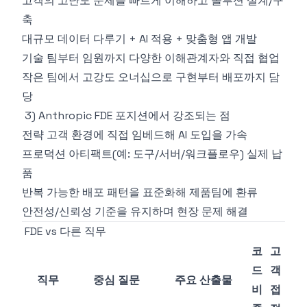
고객의 고난도 문제를 빠르게 이해하고 솔루션 설계/구
축
대규모 데이터 다루기 + AI 적용 + 맞춤형 앱 개발
기술 팀부터 임원까지 다양한 이해관계자와 직접 협업
작은 팀에서 고강도 오너십으로 구현부터 배포까지 담
당
3) Anthropic FDE 포지션에서 강조되는 점
전략 고객 환경에 직접 임베드해 AI 도입을 가속
프로덕션 아티팩트(예: 도구/서버/워크플로우) 실제 납
품
반복 가능한 배포 패턴을 표준화해 제품팀에 환류
안전성/신뢰성 기준을 유지하며 현장 문제 해결
FDE vs 다른 직무
코
고
드
객
직무
중심 질문
주요 산출물
비
접