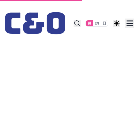
Skip to content
한
EN
日