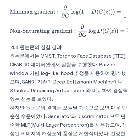
′
∂
−
\text{Minimax gradient}: 
D
Minimax gradient
:
lo
g
(
1
−
(
(
)))
=
D
G
z
∂
1
−
G
′
∂
(
\text{Non-Saturating grad
D
Non-Saturating gradient
:
lo
g
(
(
))
=
D
G
z
∂
(
G
D
4.4 원논문의 실험 결과
원논문에서는 MNIST, Toronto Face Database (TFD),
CIFAR-10 데이터셋에서 실험을 수행했다. Parzen
window 기반 log-likelihood 추정을 사용하여 평가했
으며, GAN이 기존의 Deep Boltzmann Machine이나
Stacked Denoising Autoencoder와 비교하여 경쟁력
있는 성능을 보였다.
하지만 원논문의 결과는 오늘날 기준으로 보면 매우 단
순한 수준이었다. Generator와 Discriminator 모두 단
순한 MLP(Multi-Layer Perceptron)를 사용했으며, 생
성된 이미지의 해상도와 품질은 제한적이었다. 진정한