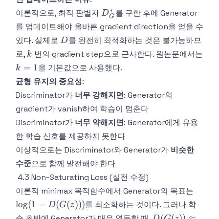
∗
D^*_G
이론적으로, 최적 판별자
를 구한 후에 Generator
D
G
를 업데이트해야 올바른 gradient direction을 얻을 수
D
있다. 실제로
를 완전히 최적화하는 것은 불가능하므
D
k
로,
번의 gradient step으로 근사한다. 원논문에서는
k
k
=
1
을 기본값으로 사용했다.
k
=
균형 유지의 중요성
:
1
Discriminator가
너무 강해지면
: Generator의
gradient가 vanish하여 학습이 멈춘다
Discriminator가
너무 약해지면
: Generator에게 유용
한 학습 신호를 제공하지 못한다
이상적으로는 Discriminator와 Generator가
비슷한
수준
으로 함께 발전해야 한다
4.3 Non-Saturating Loss (실전 수정)
\log(1
이론적 minimax 목적함수에서 Generator의 목표는
D(G(z
lo
g
(
1
−
(
(
)))
를 최소화하는 것이다. 그러나 학
D
G
z
D(G(z))
(
(
))
≈
습 초반에 Generator가 매우 열등할 때,
D
G
z