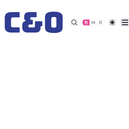
Skip to content
한
EN
日