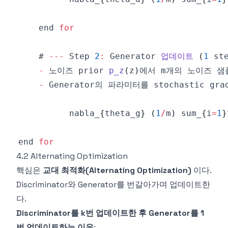
    end 
for
    # 
--
-
Step
2
:
Generator
업데이트
(
1
 st
-
 노이즈 prior 
p_z
(
z
)
에서 m개의 노이즈 샘
-
Generator의
 파라미터를 stochastic gra
          nabla_
{
theta_g
}
(
1
/
m
)
 sum_
{
i
=
1
}
end 
for
4.2 Alternating Optimization
핵심은
교대 최적화(Alternating Optimization)
이다.
Discriminator와 Generator를 번갈아가며 업데이트한
다.
Discriminator를 k번 업데이트한 후 Generator를 1
번 업데이트하는 이유
: