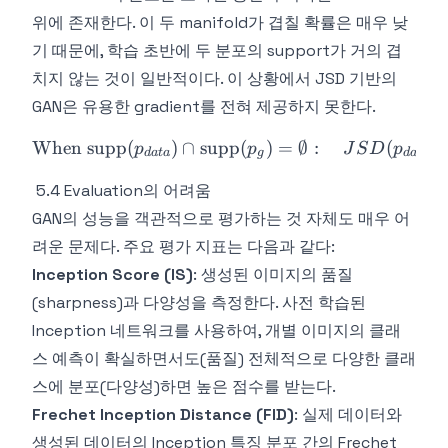
위에 존재한다. 이 두 manifold가 겹칠 확률은 매우 낮
기 때문에, 학습 초반에 두 분포의 support가 거의 겹
치지 않는 것이 일반적이다. 이 상황에서 JSD 기반의
GAN은 유용한 gradient를 전혀 제공하지 못한다.
When
supp
(
)
∩
supp
\text{When } \text{supp}
(
)
=
∅
:
(
∥
p
p
J
S
D
p
d
a
t
a
g
d
a
t
a
5.4 Evaluation의 어려움
GAN의 성능을 객관적으로 평가하는 것 자체도 매우 어
려운 문제다. 주요 평가 지표는 다음과 같다:
Inception Score (IS)
: 생성된 이미지의 품질
(sharpness)과 다양성을 측정한다. 사전 학습된
Inception 네트워크를 사용하여, 개별 이미지의 클래
스 예측이 확실하면서도(품질) 전체적으로 다양한 클래
스에 분포(다양성)하면 높은 점수를 받는다.
Frechet Inception Distance (FID)
: 실제 데이터와
생성된 데이터의 Inception 특징 분포 간의 Frechet