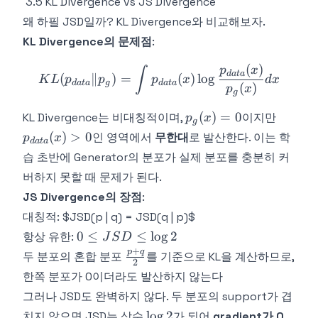
3.5 KL Divergence vs JS Divergence
왜 하필 JSD일까? KL Divergence와 비교해보자.
KL Divergence의 문제점
:
(
)
KL(p_{data} \| p_g) = \in
p
x
∫
d
a
t
a
(
∥
)
=
(
)
lo
g
K
L
p
p
p
x
d
x
d
a
t
a
g
d
a
t
a
(
)
p
x
g
p_g(x)
p_{dat
(
)
=
0
KL Divergence는 비대칭적이며,
이지만
p
x
g
= 0
(x) > 0
(
)
>
0
인 영역에서
무한대
로 발산한다. 이는 학
p
x
d
a
t
a
습 초반에 Generator의 분포가 실제 분포를 충분히 커
버하지 못할 때 문제가 된다.
JS Divergence의 장점
:
대칭적: $JSD(p | q) = JSD(q | p)$
0
0
≤
≤
lo
g
2
항상 유한:
J
S
D
\leq
+
\frac{p+q}
p
q
두 분포의 혼합 분포
를 기준으로 KL을 계산하므로,
2
JSD
{2}
한쪽 분포가 0이더라도 발산하지 않는다
\leq
그러나 JSD도 완벽하지 않다. 두 분포의 support가 겹
\log
\log
lo
g
2
치지 않으면 JSD는 상수
2
가 되어
gradient가 0