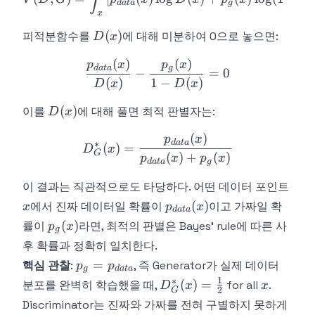
d
a
t
a
g
x
D(x)
(
)
피적분함수를
에 대해 미분하여 0으로 놓으면:
D
x
(
)
(
)
\frac{p_{data}(x)}{D(x)} 
p
x
p
x
d
a
t
a
g
−
=
0
(
)
1
−
(
)
D
x
D
x
D(x)
(
)
이를
에 대해 풀면 최적 판별자는:
D
x
(
)
D^*_G(x) = \frac{p_{data
p
x
d
a
t
a
∗
(
)
=
D
x
G
(
)
+
(
)
p
x
p
x
d
a
t
a
g
x
이 결과는 직관적으로도 타당하다. 어떤 데이터 포인트
p_{data}
(
)
에서 진짜 데이터일 확률이
이고 가짜일 확
x
p
x
d
a
t
a
(x)
p_g(x)
(
)
률이
라면, 최적의 판별은 Bayes' rule에 따른 사
p
x
g
후 확률과 정확히 일치한다.
p_g =
=
핵심 관찰
:
, 즉 Generator가 실제 데이터
p
p
g
d
a
t
a
p_{data}
1
∗
D^*_G(x)
x
(
)
=
분포를 완벽히 학습했을 때,
for all
.
D
x
x
2
G
=
Discriminator는 진짜와 가짜를 전혀 구별하지 못하게