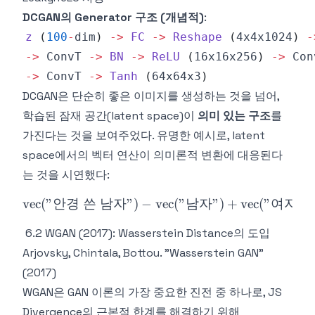
DCGAN의 Generator 구조 (개념적)
:
z
(
100
-
dim
)
-
>
FC
-
>
Reshape
(
4x4x1024
)
-
-
>
ConvT
-
>
BN
-
>
ReLU
(
16x16x256
)
-
>
Con
-
>
ConvT
-
>
Tanh
(
64x64x3
)
DCGAN은 단순히 좋은 이미지를 생성하는 것을 넘어,
학습된 잠재 공간(latent space)이
의미 있는 구조
를
가진다는 것을 보여주었다. 유명한 예시로, latent
space에서의 벡터 연산이 의미론적 변환에 대응된다
는 것을 시연했다:
vec
(
"
안경
쓴
남자
"
)
−
vec
\text{vec}(\text{"안경 쓴
(
"
남자
"
)
+
vec
(
"
여자
"
)
6.2 WGAN (2017): Wasserstein Distance의 도입
Arjovsky, Chintala, Bottou. "Wasserstein GAN"
(2017)
WGAN은 GAN 이론의 가장 중요한 진전 중 하나로, JS
Divergence의 근본적 한계를 해결하기 위해