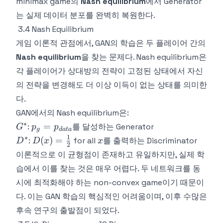
minimax game의
Nash equilibrium
에서 Generator
는 실제 데이터 분포를 완벽히 복원한다.
3.4 Nash Equilibrium
게임 이론적 관점에서, GAN의 학습은 두 플레이어 간의
Nash equilibrium
을 찾는 문제다. Nash equilibrium은
각 플레이어가 상대방의 전략이 고정된 상태에서 자신
의 전략을 변경해도 더 이상 이득이 없는 상태를 의미한
다.
GAN에서의 Nash equilibrium은:
∗
G^*
p_g =
=
:
를 달성하는 Generator
G
p
p
g
d
a
t
a
p_{data}
1
∗
D^*
D(x) =
x
(
)
=
:
for all
를 출력하는 Discriminator
D
D
x
x
2
\frac{1}
이론적으로 이 균형점이 존재하고 유일하지만, 실제 학
{2}
습에서 이를 찾는 것은 매우 어렵다. 두 네트워크를 동
시에 최적화해야 하는 non-convex game이기 때문이
다. 이는 GAN 학습의 핵심적인 어려움이며, 이후 수많은
후속 연구의 출발점이 되었다.