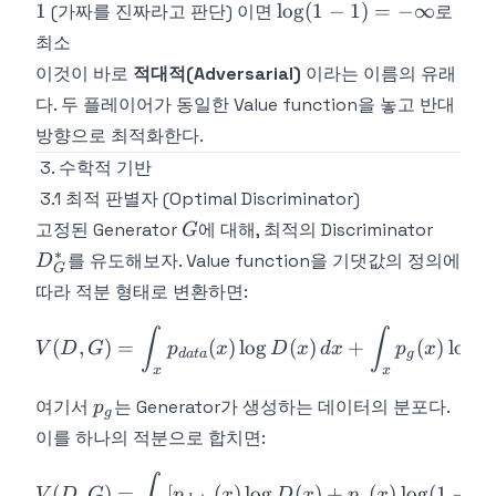
\rightarrow
\log(1
1
lo
g
(
1
−
1
)
=
−
∞
(가짜를 진짜라고 판단) 이면
로
1
- 1) =
최소
-
이것이 바로
적대적(Adversarial)
이라는 이름의 유래
\infty
다. 두 플레이어가 동일한 Value function을 놓고 반대
방향으로 최적화한다.
3. 수학적 기반
3.1 최적 판별자 (Optimal Discriminator)
G
D^*_
고정된 Generator
에 대해, 최적의 Discriminator
G
∗
를 유도해보자. Value function을 기댓값의 정의에
D
G
따라 적분 형태로 변환하면:
V(D, G) = \int_x p_{data}(
∫
∫
(
,
)
=
(
)
lo
g
(
)
+
(
)
lo
g
(
1
V
D
G
p
x
D
x
d
x
p
x
d
a
t
a
g
x
x
p_g
여기서
는 Generator가 생성하는 데이터의 분포다.
p
g
이를 하나의 적분으로 합치면:
V(D, G) = \int_x \left[ p_
∫
(
,
)
=
[
(
)
lo
g
(
)
+
(
)
lo
g
(
1
−
V
D
G
p
x
D
x
p
x
D