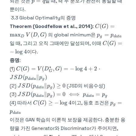
p
=
되는 것은
일 때, 즉 두 분포가 완전히 동일할 때
p
q
\leq
=
뿐이다.
\log 2
q
3.3 Global Optimality의 증명
C(G) =
(
)
=
Theorem (Goodfellow et al., 2014)
:
C
G
\max_D
p_g =
max
(
,
)
=
의 global minimum은
V
D
G
p
p
D
g
d
a
t
a
V(D, G)
p_{data}
C(G)
(
)
=
일 때, 그리고 오직 그때에만 달성되며, 이때
C
G
= -
−
lo
g
4
이다.
\log
증명
:
4
∗
C(G) =
(
)
=
(
,
)
=
−
lo
g
4
+
2
⋅
(1)
C
G
V
D
G
G
V(D^*_G, G)
(
∥
)
J
S
D
p
p
d
a
t
a
g
= -\log 4 + 2
JSD(p_{data}
(
∥
)
≥
0
(2)
(JSD의 비음수성)
J
S
D
p
p
d
a
t
a
g
\cdot
\| p_g) \geq 0
JSD(p_{data}
(
∥
)
=
0
⟺
=
(3)
J
S
D
p
p
p
p
JSD(p_{data}
d
a
t
a
g
d
a
t
a
g
\| p_g) = 0
C(G)
p_g =
(
)
≥
−
lo
g
4
=
(4) 따라서
\| p_g)
이고, 등호 조건은
C
G
p
g
\iff p_{data}
\geq
p_{data}
p
d
a
t
a
= p_g
-\log
이것은 GAN 학습의 이론적 보장을 제공한다. 충분한 용
4
량을 가진 Generator와 Discriminator가 주어지면,