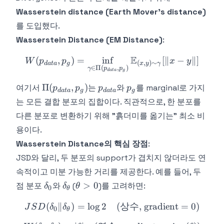
Wasserstein distance (Earth Mover's distance)
를 도입했다.
Wasserstein Distance (EM Distance)
:
E
(
,
)
=
in
f
W(p_{data}, p_g) = \inf_
[
∥
−
∥
]
W
p
p
x
y
(
,
)
∼
d
a
t
a
g
x
y
γ
∈
Π
(
,
)
γ
p
p
g
d
a
t
a
\Pi(p_{data},
p_{data}
p_g
Π
(
,
)
여기서
는
와
를 marginal로 가지
p
p
p
p
d
a
t
a
g
d
a
t
a
g
p_g)
는 모든 결합 분포의 집합이다. 직관적으로, 한 분포를
다른 분포로 변환하기 위해 "흙더미를 옮기는" 최소 비
용이다.
Wasserstein Distance의 핵심 장점
:
JSD와 달리, 두 분포의 support가 겹치지 않더라도 연
속적이고 미분 가능한 거리를 제공한다. 예를 들어, 두
\delta_0
\delta_\theta
\theta
>
0
점 분포
와
(
)를 고려하면:
δ
δ
θ
0
θ
> 0
(
∥
)
=
lo
g
2
JSD(\delta_0 \| \delta_\t
(
상수
, gradient = 0)
J
S
D
δ
δ
0
θ