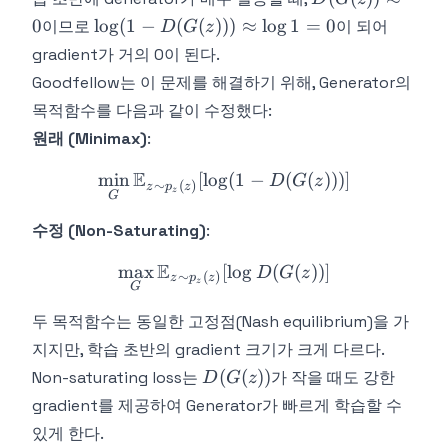
\approx
\log(1 -
0
lo
g
(
1
−
(
(
)))
≈
lo
g
1
=
0
이므로
이 되어
D
G
z
0
D(G(z)))
gradient가 거의 0이 된다.
\approx
Goodfellow는 이 문제를 해결하기 위해, Generator의
\log 1 =
목적함수를 다음과 같이 수정했다:
0
원래 (Minimax)
:
E
min
[
lo
g
\min_G \mathbb{E}_{z \si
(
1
−
(
(
)))]
D
G
z
∼
(
)
z
p
z
z
G
수정 (Non-Saturating)
:
E
max
[
\max_G \mathbb{E}_{z \si
lo
g
(
(
))]
D
G
z
∼
(
)
z
p
z
z
G
두 목적함수는 동일한 고정점(Nash equilibrium)을 가
지지만, 학습 초반의 gradient 크기가 크게 다르다.
D(G(z))
(
(
))
Non-saturating loss는
가 작을 때도 강한
D
G
z
gradient를 제공하여 Generator가 빠르게 학습할 수
있게 한다.