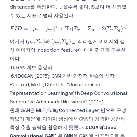
distance를 측정한다. 낮을수록 좋다. IS보다 더 신뢰할
수 있는 지표로 널리 사용된다.
2
1/2
FID = \|\mu_r - \mu_g\|^
=
∥
−
∥
+
Tr
(
Σ
+
Σ
−
2
(
Σ
Σ
)
)
F
I
D
μ
μ
r
g
r
g
r
g
(\mu_r,
(\mu_g,
(
,
Σ
)
(
,
Σ
)
여기서
과
는 각각 실제 이미지와 생
μ
μ
r
r
g
g
\Sigma_r)
\Sigma_g)
성 이미지의 Inception feature에 대한 평균과 공분산
이다.
6. GAN 계보 총정리
6.1 DCGAN (2015): CNN 기반 안정적 학습의 시작
Radford, Metz, Chintala. "Unsupervised
Representation Learning with Deep Convolutional
Generative Adversarial Networks" (2015)
원래 GAN은 MLP(Fully Connected Layer)만으로 구성
되었기 때문에, 이미지 생성에서 CNN의 강력한 공간적
특징 추출 능력을 활용하지 못했다.
DCGAN(Deep
Convolutional GAN)
은 CNN을 GAN에 성공적으로 통