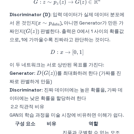
R
d
G: z \sim p_z(z) \rightar
:
∼
(
)
→
(
)
∈
G
z
p
z
G
z
z
Discriminator (D)
: 입력 데이터가 실제 데이터 분포에
x \sim
∼
서 온 것인지(
), 아니면 Generator가 만든 가
x
p
d
a
t
a
p_{data}
G(z)
(
)
짜인지(
) 판별한다. 출력은 0에서 1 사이의 확률값
G
z
으로, 1에 가까울수록 진짜라고 판단하는 것이다.
:
→
D: x \rightarrow [0, 1]
[
0
,
1
]
D
x
이 두 네트워크는 서로 상반된 목표를 가진다:
D(G(z))
(
(
))
Generator
:
를 최대화하려 한다 (가짜를 진
D
G
z
짜로 판별하게 만듦)
Discriminator
: 진짜 데이터에는 높은 확률을, 가짜 데
이터에는 낮은 확률을 할당하려 한다
2.2 직관적 비유
GAN의 학습 과정을 미술 시장에 비유하면 이해가 쉽다.
구성 요소
비유
역할
진품과 구별할 수 없는 모조