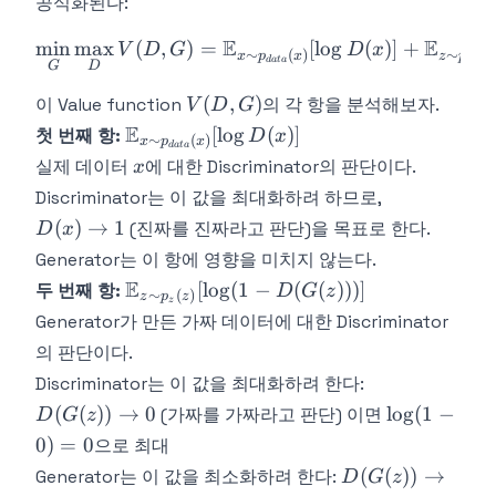
공식화된다:
E
E
min
max
(
,
)
=
\min_G \max_D V(D, G) = 
[
lo
g
(
)]
+
V
D
G
D
x
∼
(
)
∼
(
)
x
p
x
z
p
z
z
d
a
t
a
G
D
V(D,
(
,
)
이 Value function
의 각 항을 분석해보자.
V
D
G
G)
\mathbb{E}_{x
E
[
lo
g
(
)]
첫 번째 항:
D
x
∼
(
)
x
p
x
d
a
t
a
\sim p_{data}
x
실제 데이터
에 대한 Discriminator의 판단이다.
x
(x)}[\log D(x)]
D(x)
Discriminator는 이 값을 최대화하려 하므로,
\rightarrow
(
)
→
1
(진짜를 진짜라고 판단)을 목표로 한다.
D
x
1
Generator는 이 항에 영향을 미치지 않는다.
\mathbb{E}_{z
E
[
lo
g
(
1
−
(
(
)))]
두 번째 항:
D
G
z
∼
(
)
z
p
z
z
\sim p_z(z)}
Generator가 만든 가짜 데이터에 대한 Discriminator
[\log(1 -
의 판단이다.
D(G(z)))]
D(G(z))
Discriminator는 이 값을 최대화하려 한다:
\rightarrow
\log(1
(
(
))
→
0
lo
g
(
1
−
(가짜를 가짜라고 판단) 이면
D
G
z
0
- 0) =
0
)
=
0
으로 최대
0
D(G(z))
(
(
))
→
Generator는 이 값을 최소화하려 한다:
D
G
z