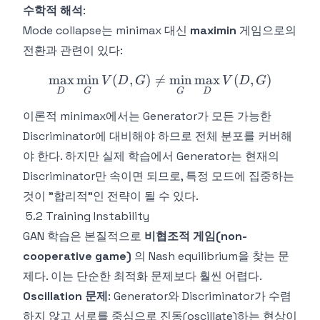
수학적 해석
:
Mode collapse는 minimax 대신
maximin
게임으로의
전환과 관련이 있다:
max
min
(
,
)

=
\max_D \min_G V(D, G) 
min
max
(
,
)
V
D
G
V
D
G
D
G
G
D
이론적 minimax에서는 Generator가 모든 가능한
Discriminator에 대비해야 하므로 전체 분포를 커버해
야 한다. 하지만 실제 학습에서 Generator는 현재의
Discriminator만 속이면 되므로, 특정 모드에 집중하는
것이 "합리적"인 전략이 될 수 있다.
5.2 Training Instability
GAN 학습은 본질적으로
비협조적 게임(non-
cooperative game)
의 Nash equilibrium을 찾는 문
제다. 이는 단순한 최적화 문제보다 훨씬 어렵다.
Oscillation 문제
: Generator와 Discriminator가 수렴
하지 않고 서로를 중심으로 진동(oscillate)하는 현상이