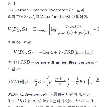
\frac{1}
된다.
{2}
3.2 Jensen-Shannon Divergence와의 관계
∗
D^*_G
최적 판별자
를 Value function에 대입하면:
D
G
(
)
V(D^*_G, G) = \mathbb{E}_
[
]
p
x
d
a
t
a
∗
E
E
(
,
)
=
lo
g
+
V
D
G
∼
∼
x
p
x
p
G
(
)
+
(
)
d
a
t
a
p
x
p
x
d
a
t
a
g
이를 정리하면:
∗
(
,
)
=
−
lo
g
4
V(D^*_G, G) = -\log 4 + 
+
2
⋅
(
∥
)
V
D
G
J
S
D
p
p
d
a
t
a
g
G
JSD
여기서
는
Jensen-Shannon Divergence
로 정
J
S
D
의된다:
1
+
1
+
JSD(p \| q) = \frac{1}{2} 
(
)
(
p
q
p
q
(
∥
)
=
+
J
S
D
p
q
K
L
p
K
L
q
2
2
2
2
0 \leq
JSD는 KL Divergence의
대칭화된 버전
이며, 항상
JSD(p
JSD
0
≤
(
∥
)
≤
lo
g
2
=
0
범위에 있다.
이
J
S
D
p
q
J
S
D
\| q)
= 0