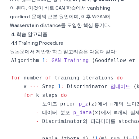
2
이 된다. 이것이 바로 GAN 학습에서 vanishing
gradient 문제의 근본 원인이며, 이후 WGAN이
Wasserstein distance를 도입한 핵심 동기다.
4. 학습 알고리즘
4.1 Training Procedure
원논문에서 제안한 학습 알고리즘은 다음과 같다:
Algorithm
1
:
GAN
Training
(
Goodfellow
 et 
for
 number 
of
 training iterations 
do
    # 
--
-
Step
1
:
Discriminator
업데이트
(
for
 k steps 
do
-
 노이즈 prior 
p_z
(
z
)
에서 m개의 노이
-
 데이터 분포 
p_data
(
x
)
에서 m개의 실
-
Discriminator의
 파라미터를 stochas
          nabla_
{
theta_d
}
(
1
/
m
)
 sum_
{
i
=
1
}