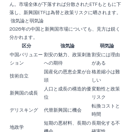
ん。市場全体が下落すれば分散されたETFもともに下
落し、新興国ETFは為替と政策リスクに晒されます。
強気論と弱気論
2026年の中国と新興国市場についても、見方は鋭く
分かれます。
区分
強気論
弱気論
中国バリュエー
割安の魅力、政策刺激
割安には理由
ション
への期待
がある
国産化の恩恵企業が台
格差縮小は難
技術自立
頭
しい
人口と成長の構造的優
変動性と政策
新興国の成長
位
リスク
転換コストと
デリスキング
代替新興国に機会
時間
短期の悪材料、長期の
長期化する不
地政学
機会
確実性