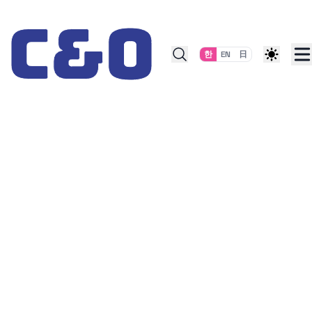
Skip to content
한
EN
日