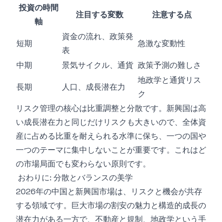
投資の時間
注目する変数
注意する点
軸
資金の流れ、政策発
短期
急激な変動性
表
中期
景気サイクル、通貨
政策予測の難しさ
地政学と通貨リス
長期
人口、成長潜在力
ク
リスク管理の核心は比重調整と分散です。新興国は高
い成長潜在力と同じだけリスクも大きいので、全体資
産に占める比重を耐えられる水準に保ち、一つの国や
一つのテーマに集中しないことが重要です。これはど
の市場局面でも変わらない原則です。
おわりに: 分散とバランスの美学
2026年の中国と新興国市場は、リスクと機会が共存
する領域です。巨大市場の割安の魅力と構造的成長の
潜在力がある一方で、不動産と規制、地政学という手