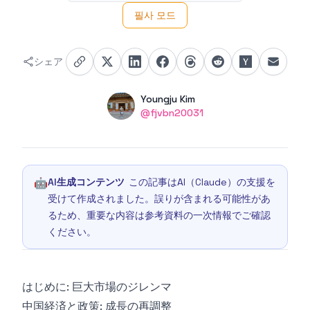
필사 모드
シェア
Authors
Name
Youngju Kim
Twitter
@fjvbn20031
🤖
AI生成コンテンツ
この記事はAI（Claude）の支援を
受けて作成されました。誤りが含まれる可能性があ
るため、重要な内容は参考資料の一次情報でご確認
ください。
はじめに: 巨大市場のジレンマ
中国経済と政策: 成長の再調整