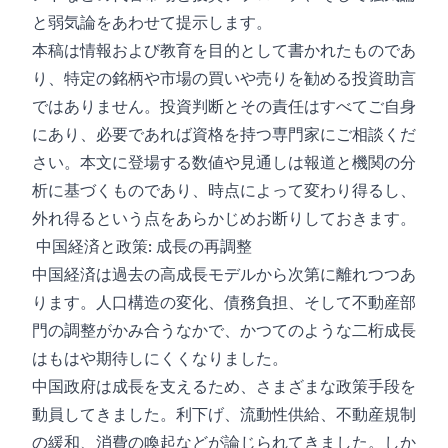
と弱気論をあわせて提示します。
本稿は情報および教育を目的として書かれたものであ
り、特定の銘柄や市場の買いや売りを勧める投資助言
ではありません。投資判断とその責任はすべてご自身
にあり、必要であれば資格を持つ専門家にご相談くだ
さい。本文に登場する数値や見通しは報道と機関の分
析に基づくものであり、時点によって変わり得るし、
外れ得るという点をあらかじめお断りしておきます。
中国経済と政策: 成長の再調整
中国経済は過去の高成長モデルから次第に離れつつあ
ります。人口構造の変化、債務負担、そして不動産部
門の調整がかみ合うなかで、かつてのような二桁成長
はもはや期待しにくくなりました。
中国政府は成長を支えるため、さまざまな政策手段を
動員してきました。利下げ、流動性供給、不動産規制
の緩和、消費の喚起などが論じられてきました。しか