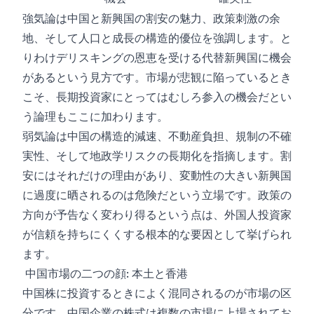
強気論は中国と新興国の割安の魅力、政策刺激の余
地、そして人口と成長の構造的優位を強調します。と
りわけデリスキングの恩恵を受ける代替新興国に機会
があるという見方です。市場が悲観に陥っているとき
こそ、長期投資家にとってはむしろ参入の機会だとい
う論理もここに加わります。
弱気論は中国の構造的減速、不動産負担、規制の不確
実性、そして地政学リスクの長期化を指摘します。割
安にはそれだけの理由があり、変動性の大きい新興国
に過度に晒されるのは危険だという立場です。政策の
方向が予告なく変わり得るという点は、外国人投資家
が信頼を持ちにくくする根本的な要因として挙げられ
ます。
中国市場の二つの顔: 本土と香港
中国株に投資するときによく混同されるのが市場の区
分です。中国企業の株式は複数の市場に上場されてお