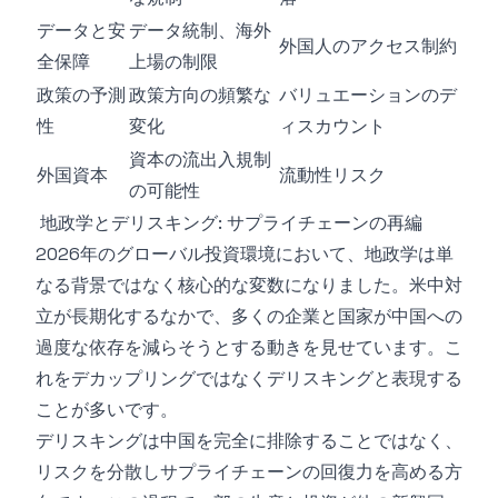
データと安
データ統制、海外
外国人のアクセス制約
全保障
上場の制限
政策の予測
政策方向の頻繁な
バリュエーションのデ
性
変化
ィスカウント
資本の流出入規制
外国資本
流動性リスク
の可能性
地政学とデリスキング: サプライチェーンの再編
2026年のグローバル投資環境において、地政学は単
なる背景ではなく核心的な変数になりました。米中対
立が長期化するなかで、多くの企業と国家が中国への
過度な依存を減らそうとする動きを見せています。こ
れをデカップリングではなくデリスキングと表現する
ことが多いです。
デリスキングは中国を完全に排除することではなく、
リスクを分散しサプライチェーンの回復力を高める方