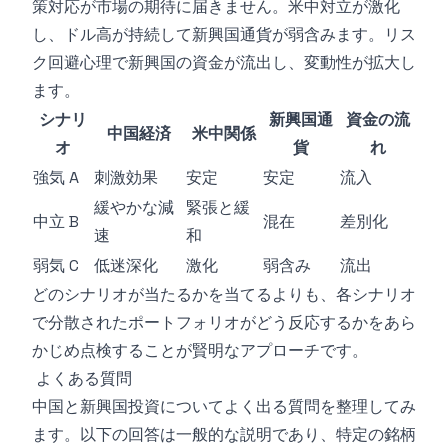
策対応が市場の期待に届きません。米中対立が激化
し、ドル高が持続して新興国通貨が弱含みます。リス
ク回避心理で新興国の資金が流出し、変動性が拡大し
ます。
シナリ
新興国通
資金の流
中国経済
米中関係
オ
貨
れ
強気 A
刺激効果
安定
安定
流入
緩やかな減
緊張と緩
中立 B
混在
差別化
速
和
弱気 C
低迷深化
激化
弱含み
流出
どのシナリオが当たるかを当てるよりも、各シナリオ
で分散されたポートフォリオがどう反応するかをあら
かじめ点検することが賢明なアプローチです。
よくある質問
中国と新興国投資についてよく出る質問を整理してみ
ます。以下の回答は一般的な説明であり、特定の銘柄