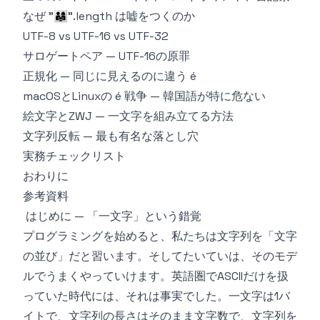
なぜ "👨‍👩‍👧".length は嘘をつくのか
UTF-8 vs UTF-16 vs UTF-32
サロゲートペア — UTF-16の原罪
正規化 — 同じに見えるのに違う é
macOSとLinuxの é 戦争 — 韓国語が特に危ない
絵文字とZWJ — 一文字を組み立てる方法
文字列反転 — 最も有名な落とし穴
実務チェックリスト
おわりに
参考資料
はじめに — 「一文字」という錯覚
プログラミングを始めると、私たちは文字列を「文字
の並び」だと習います。そしてたいていは、そのモデ
ルでうまくやっていけます。英語圏でASCIIだけを扱
っていた時代には、それは事実でした。一文字は1バ
イトで、文字列の長さはそのまま文字数で、文字列を