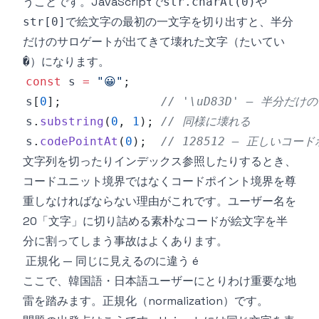
うことです。JavaScriptで
や
str.charAt(0)
で絵文字の最初の一文字を切り出すと、半分
str[0]
だけのサロゲートが出てきて壊れた文字（たいてい
）になります。
�
const
 s 
=
"😀"
;
s
[
0
]
;
// '\uD83D' — 半分
s
.
substring
(
0
,
1
)
;
// 同様に壊れる
s
.
codePointAt
(
0
)
;
// 128512 — 正しいコー
文字列を切ったりインデックス参照したりするとき、
コードユニット境界ではなくコードポイント境界を尊
重しなければならない理由がこれです。ユーザー名を
20「文字」に切り詰める素朴なコードが絵文字を半
分に割ってしまう事故はよくあります。
正規化 — 同じに見えるのに違う é
ここで、韓国語・日本語ユーザーにとりわけ重要な地
雷を踏みます。正規化（normalization）です。