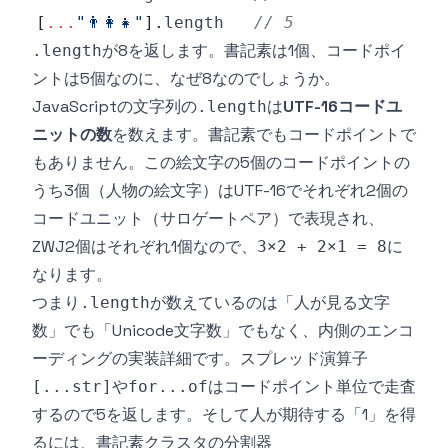
[
...
"👨‍👩‍👧"
]
.
length
// 5
が8を返します。書記素は1個、コードポイ
.length
ントは5個なのに、なぜ8なのでしょうか。
JavaScriptの文字列の
は
UTF-16コードユ
.length
ニットの数
を数えます。書記素でもコードポイントで
もありません。この絵文字の5個のコードポイントの
うち3個（人物の絵文字）はUTF-16でそれぞれ2個の
コードユニット（サロゲートペア）で表現され、
ZWJ2個はそれぞれ1個なので、
に
3×2 + 2×1 = 8
なります。
つまり
が数えているのは「人が見る文字
.length
数」でも「Unicode文字数」でもなく、内側のエンコ
ーディングの実装詳細です。スプレッド演算子
や
はコードポイント単位で走査
[...str]
for...of
するので5を返します。そして人が期待する「1」を得
るには、書記素クラスタの分割器