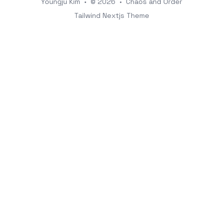
Youngju Kim
•
© 2026
•
Chaos and Order
Tailwind Nextjs Theme