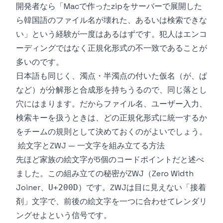
開発者なら「Macで作ったzipをサーバーで展開した
ら韓国語のファイル名が壊れた、あるいは検索できな
い」という経験が一度はあるはずです。犯人はエンコ
ーディングではなく正規化形式の不一致であることが
多いのです。
日本語も同じく、濁点・半濁点の付いた仮名（が、ぱ
など）が分解形と合成形を持ちうるので、同じ落とし
穴にはまります。だからファイル名、ユーザー入力、
検索キーを扱うときは、どの正規化形式に統一するか
をチームの規則として決めておくのがよいでしょう。
絵文字とZWJ — 一文字を組み立てる方法
先ほど家族の絵文字が5個のコードポイントだと述べ
ました。この組み立ての秘密がZWJ（Zero Width
Joiner、
）です。ZWJは目に見えない「接着
U+200D
剤」文字で、前後の絵文字を一つに合わせてレンダリ
ングせよという信号です。