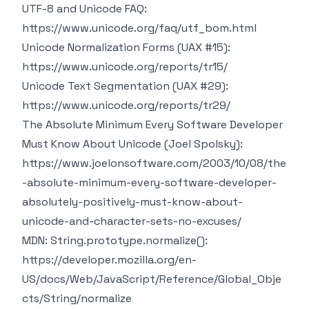
UTF-8 and Unicode FAQ:
https://www.unicode.org/faq/utf_bom.html
Unicode Normalization Forms (UAX #15):
https://www.unicode.org/reports/tr15/
Unicode Text Segmentation (UAX #29):
https://www.unicode.org/reports/tr29/
The Absolute Minimum Every Software Developer
Must Know About Unicode (Joel Spolsky):
https://www.joelonsoftware.com/2003/10/08/the
-absolute-minimum-every-software-developer-
absolutely-positively-must-know-about-
unicode-and-character-sets-no-excuses/
MDN: String.prototype.normalize():
https://developer.mozilla.org/en-
US/docs/Web/JavaScript/Reference/Global_Obje
cts/String/normalize