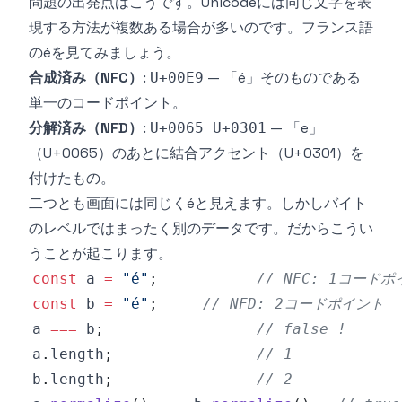
問題の出発点はこうです。Unicodeには同じ文字を表
現する方法が複数ある場合が多いのです。フランス語
のéを見てみましょう。
合成済み（NFC）
:
— 「é」そのものである
U+00E9
単一のコードポイント。
分解済み（NFD）
:
— 「e」
U+0065 U+0301
（U+0065）のあとに結合アクセント（U+0301）を
付けたもの。
二つとも画面には同じくéと見えます。しかしバイト
のレベルではまったく別のデータです。だからこうい
うことが起こります。
const
 a 
=
"é"
;
// NFC: 1コード
const
 b 
=
"é"
;
// NFD: 2コードポイント
a 
===
 b
;
// false !
a
.
length
;
// 1
b
.
length
;
// 2