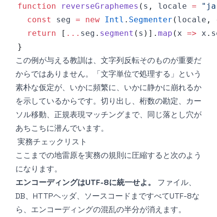
function
reverseGraphemes
(
s
,
 locale 
=
"ja
const
 seg 
=
new
Intl
.
Segmenter
(
locale
,
return
[
...
seg
.
segment
(
s
)
]
.
map
(
x
=>
 x
.
s
}
この例が与える教訓は、文字列反転そのものが重要だ
からではありません。「文字単位で処理する」という
素朴な仮定が、いかに頻繁に、いかに静かに崩れるか
を示しているからです。切り出し、桁数の勘定、カー
ソル移動、正規表現マッチングまで、同じ落とし穴が
あちこちに潜んでいます。
実務チェックリスト
ここまでの地雷原を実務の規則に圧縮すると次のよう
になります。
エンコーディングはUTF-8に統一せよ。
ファイル、
DB、HTTPヘッダ、ソースコードまですべてUTF-8な
ら、エンコーディングの混乱の半分が消えます。