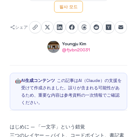
필사 모드
シェア
Authors
Name
Youngju Kim
Twitter
@fjvbn20031
🤖
AI生成コンテンツ
この記事はAI（Claude）の支援を
受けて作成されました。誤りが含まれる可能性があ
るため、重要な内容は参考資料の一次情報でご確認
ください。
はじめに — 「一文字」という錯覚
三つのレイヤー — バイト、コードポイント、書記素