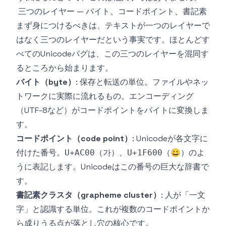
三つのレイヤー — バイト、コードポイント、書記素
まず身につけるべきは、テキストが一つのレイヤーで
はなく三つのレイヤーだという事実です。ほとんどす
べてのUnicodeバグは、この三つのレイヤーを混同す
るところから始まります。
バイト（byte）
: 保存と転送の単位。ファイルやネッ
トワークに実際に流れるもの。エンコーディング
（UTF-8など）がコードポイントをバイトに変換しま
す。
コードポイント（code point）
: Unicodeが各文字に
付けた番号。
（가）、
（😀）のよ
U+AC00
U+1F600
うに表記します。Unicodeはこの番号の巨大な辞書で
す。
書記素クラスタ（grapheme cluster）
: 人が「一文
字」と認識する単位。これが複数のコードポイントか
ら成りうる点が落とし穴の核心です。