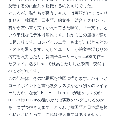
反転するのは配列を反転するのと同じでした。
ところが、私たちが扱うテキストは英語だけではあり
ません。韓国語、日本語、絵文字、結合アクセント、
右から左へ書く文字が入ってきた瞬間、「一文字」と
いう単純なモデルは崩れます。しかもこの崩壊は静か
に起こります。コンパイルエラーも出ず、ほとんどの
テストも通ります。そしてユーザーが絵文字混じりの
名前を入力したり、韓国語ユーザーがmacOSで作っ
たファイル名をLinuxで検索したりした瞬間、突然す
べてがずれます。
この記事は、その地雷原を地図に描きます。バイトと
コードポイントと書記素クラスタがどう別々のレイヤ
ーなのか、なぜ
が嘘をつくのか、
"👨‍👩‍👧".length
UTF-8とUTF-16の違いがなぜ実務のバグになるのか
を一つずつ押さえます。とりわけ韓国語と日本語を扱
う私たちにとって、これは他人事ではありません。