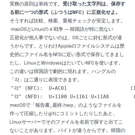
実務の原則は単純です。
受け取った文字列は、保存す
る前に一つの形式（ふつうはNFC）に正規化せよ。
そうすれば比較、検索、重複チェックが安定します。
macOSとLinuxの é 戦争 — 韓国語が特に危ない
正規化が他人事でないのは、OSごとに好む形式が違
うからです。とりわけAppleのファイルシステムは歴
史的にファイル名をNFDに近い形式で保存してきまし
たし、LinuxとWindowsはたいていNFCを使います。
この違いは韓国語で劇的に現れます。ハングルの
「각」は二通りに表現できます。
macOSで「報告書_最終.hwp」のようなファイルを
作って圧縮したりgitにコミットしたりしたあと、
Linuxサーバーでそのファイルを名前で探すと出てこ
ないことがあります。バイトが違うからです。韓国の