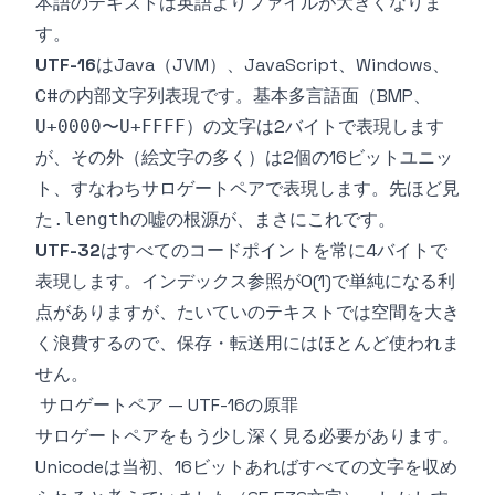
本語のテキストは英語よりファイルが大きくなりま
す。
UTF-16
はJava（JVM）、JavaScript、Windows、
C#の内部文字列表現です。基本多言語面（BMP、
〜
）の文字は2バイトで表現します
U+0000
U+FFFF
が、その外（絵文字の多く）は2個の16ビットユニッ
ト、すなわちサロゲートペアで表現します。先ほど見
た
の嘘の根源が、まさにこれです。
.length
UTF-32
はすべてのコードポイントを常に4バイトで
表現します。インデックス参照がO(1)で単純になる利
点がありますが、たいていのテキストでは空間を大き
く浪費するので、保存・転送用にはほとんど使われま
せん。
サロゲートペア — UTF-16の原罪
サロゲートペアをもう少し深く見る必要があります。
Unicodeは当初、16ビットあればすべての文字を収め