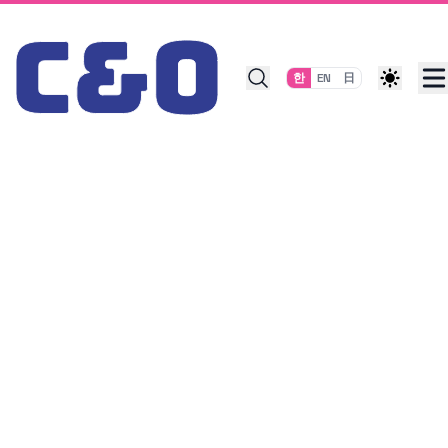
Skip to content
한
EN
日