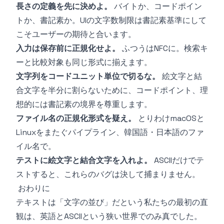
長さの定義を先に決めよ。
バイトか、コードポイン
トか、書記素か。UIの文字数制限は書記素基準にして
こそユーザーの期待と合います。
入力は保存前に正規化せよ。
ふつうはNFCに。検索キ
ーと比較対象も同じ形式に揃えます。
文字列をコードユニット単位で切るな。
絵文字と結
合文字を半分に割らないために、コードポイント、理
想的には書記素の境界を尊重します。
ファイル名の正規化形式を疑え。
とりわけmacOSと
Linuxをまたぐパイプライン、韓国語・日本語のファ
イル名で。
テストに絵文字と結合文字を入れよ。
ASCIIだけでテ
ストすると、これらのバグは決して捕まりません。
おわりに
テキストは「文字の並び」だという私たちの最初の直
観は、英語とASCIIという狭い世界でのみ真でした。