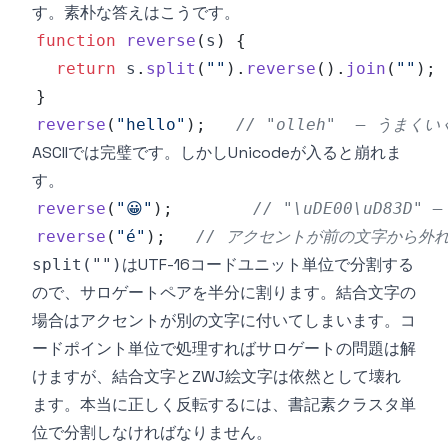
す。素朴な答えはこうです。
function
reverse
(
s
)
{
return
 s
.
split
(
""
)
.
reverse
(
)
.
join
(
""
)
;
}
reverse
(
"hello"
)
;
// "olleh"  — うまくい
ASCIIでは完璧です。しかしUnicodeが入ると崩れま
す。
reverse
(
"😀"
)
;
// "\uDE00\uD83
reverse
(
"é"
)
;
// アクセントが前の文字から外れる
はUTF-16コードユニット単位で分割する
split("")
ので、サロゲートペアを半分に割ります。結合文字の
場合はアクセントが別の文字に付いてしまいます。コ
ードポイント単位で処理すればサロゲートの問題は解
けますが、結合文字とZWJ絵文字は依然として壊れ
ます。本当に正しく反転するには、書記素クラスタ単
位で分割しなければなりません。