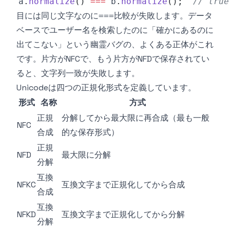
a
.
normalize
(
)
===
 b
.
normalize
(
)
;
// tr
目には同じ文字なのに
比較が失敗します。データ
===
ベースでユーザー名を検索したのに「確かにあるのに
出てこない」という幽霊バグの、よくある正体がこれ
です。片方がNFCで、もう片方がNFDで保存されてい
ると、文字列一致が失敗します。
Unicodeは四つの正規化形式を定義しています。
形式
名称
方式
正規
分解してから最大限に再合成（最も一般
NFC
合成
的な保存形式）
正規
NFD
最大限に分解
分解
互換
NFKC
互換文字まで正規化してから合成
合成
互換
NFKD
互換文字まで正規化してから分解
分解