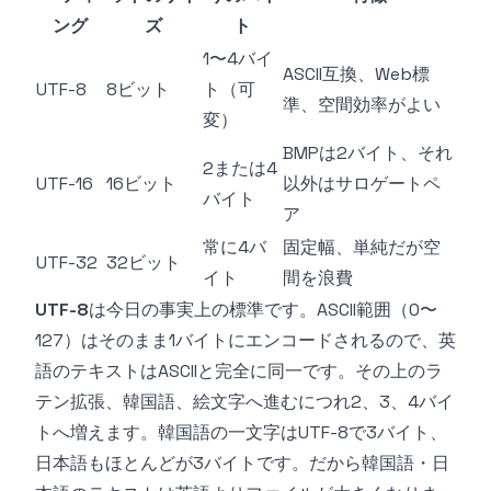
ング
ズ
ト
1〜4バイ
ASCII互換、Web標
UTF-8
8ビット
ト（可
準、空間効率がよい
変）
BMPは2バイト、それ
2または4
UTF-16
16ビット
以外はサロゲートペ
バイト
ア
常に4バ
固定幅、単純だが空
UTF-32
32ビット
イト
間を浪費
UTF-8
は今日の事実上の標準です。ASCII範囲（0〜
127）はそのまま1バイトにエンコードされるので、英
語のテキストはASCIIと完全に同一です。その上のラ
テン拡張、韓国語、絵文字へ進むにつれ2、3、4バイ
トへ増えます。韓国語の一文字はUTF-8で3バイト、
日本語もほとんどが3バイトです。だから韓国語・日