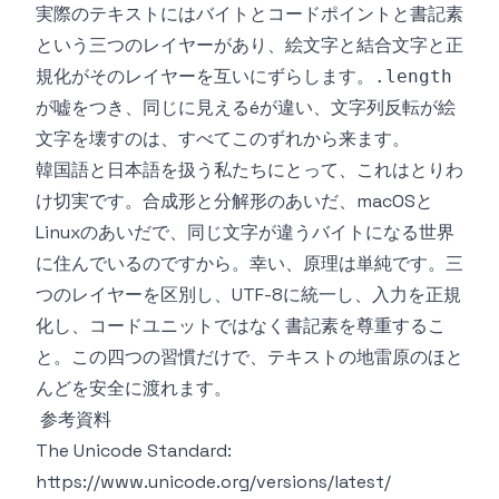
実際のテキストにはバイトとコードポイントと書記素
という三つのレイヤーがあり、絵文字と結合文字と正
規化がそのレイヤーを互いにずらします。
.length
が嘘をつき、同じに見えるéが違い、文字列反転が絵
文字を壊すのは、すべてこのずれから来ます。
韓国語と日本語を扱う私たちにとって、これはとりわ
け切実です。合成形と分解形のあいだ、macOSと
Linuxのあいだで、同じ文字が違うバイトになる世界
に住んでいるのですから。幸い、原理は単純です。三
つのレイヤーを区別し、UTF-8に統一し、入力を正規
化し、コードユニットではなく書記素を尊重するこ
と。この四つの習慣だけで、テキストの地雷原のほと
んどを安全に渡れます。
参考資料
The Unicode Standard:
https://www.unicode.org/versions/latest/