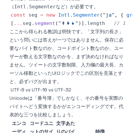
（
など）が必要です。
Intl.Segmenter
const
 seg 
=
new
Intl
.
Segmenter
(
"ja"
,
{
gr
[
...
seg
.
segment
(
"👨‍👩‍👧"
)
]
.
length
// 1
ここから得られる教訓は明快です。「文字列の長さ」
という問いには答えが一つではありません。保存に必
要なバイト数なのか、コードポイント数なのか、ユー
ザーが数える文字数なのかを、まず決めなければなり
ません。ツイートの文字数制限、入力欄の最大長、カ
ーソル移動といったUIロジックでこの区別を見落とす
と、必ずバグが出ます。
UTF-8 vs UTF-16 vs UTF-32
Unicodeは「番号簿」でしかなく、その番号を実際の
バイトへどう変換するかがエンコーディングです。代
表的な三つを比較しましょう。
エンコ
コードユニ
文字あた
ーディ
ットのサイ
りのバイ
特徴